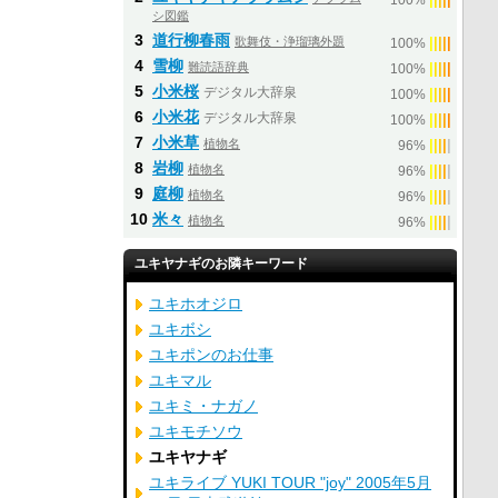
100%
シ図鑑
3
道行柳春雨
歌舞伎・浄瑠璃外題
|
|
|
|
|
100%
4
雪柳
難読語辞典
|
|
|
|
|
100%
5
小米桜
デジタル大辞泉
|
|
|
|
|
100%
6
小米花
デジタル大辞泉
|
|
|
|
|
100%
7
小米草
植物名
|
|
|
|
|
96%
8
岩柳
植物名
|
|
|
|
|
96%
9
庭柳
植物名
|
|
|
|
|
96%
10
米々
植物名
|
|
|
|
|
96%
ユキヤナギのお隣キーワード
ユキホオジロ
ユキボシ
ユキポンのお仕事
ユキマル
ユキミ・ナガノ
ユキモチソウ
ユキヤナギ
ユキライブ YUKI TOUR "joy" 2005年5月