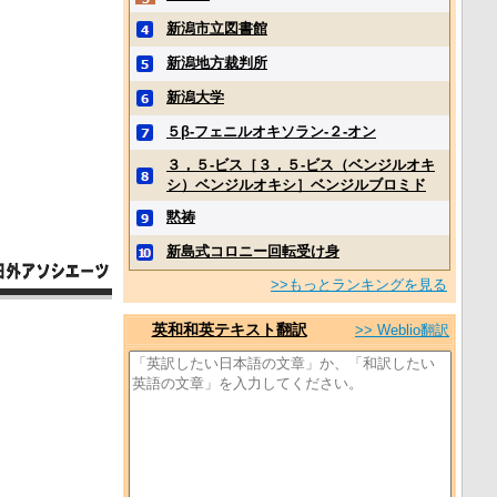
新潟市立図書館
新潟地方裁判所
新潟大学
５β‐フェニルオキソラン‐２‐オン
３，５‐ビス［３，５‐ビス（ベンジルオキ
シ）ベンジルオキシ］ベンジルブロミド
黙祷
新島式コロニー回転受け身
>>もっとランキングを見る
英和和英テキスト翻訳
>> Weblio翻訳