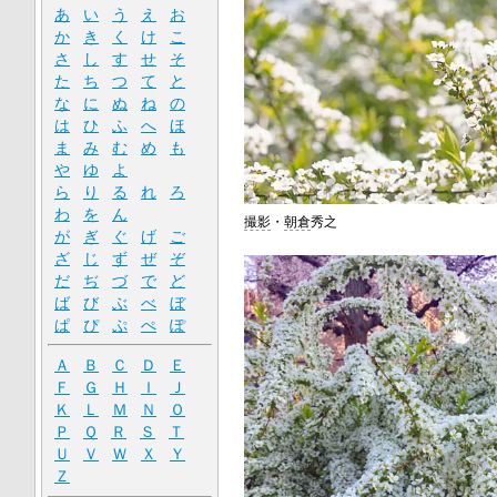
あ
い
う
え
お
か
き
く
け
こ
さ
し
す
せ
そ
た
ち
つ
て
と
な
に
ぬ
ね
の
は
ひ
ふ
へ
ほ
ま
み
む
め
も
や
ゆ
よ
ら
り
る
れ
ろ
わ
を
ん
撮影
・
朝倉
秀之
が
ぎ
ぐ
げ
ご
ざ
じ
ず
ぜ
ぞ
だ
ぢ
づ
で
ど
ば
び
ぶ
べ
ぼ
ぱ
ぴ
ぷ
ぺ
ぽ
Ａ
Ｂ
Ｃ
Ｄ
Ｅ
Ｆ
Ｇ
Ｈ
Ｉ
Ｊ
Ｋ
Ｌ
Ｍ
Ｎ
Ｏ
Ｐ
Ｑ
Ｒ
Ｓ
Ｔ
Ｕ
Ｖ
Ｗ
Ｘ
Ｙ
Ｚ