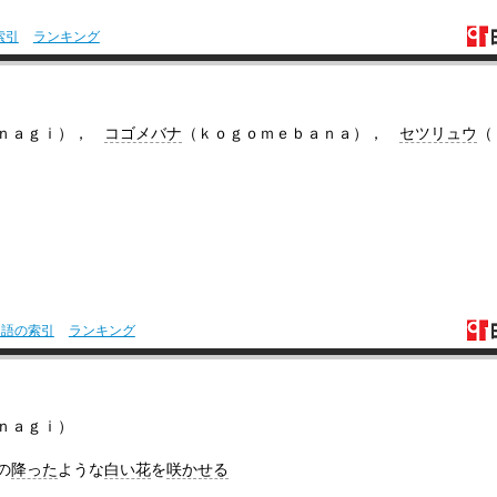
索引
ランキング
ａｎａｇｉ），
コゴメバナ
（ｋｏｇｏｍｅｂａｎａ），
セツリュウ
（
用語の索引
ランキング
ｎａｇｉ）
の
降った
ような
白い花
を
咲かせる