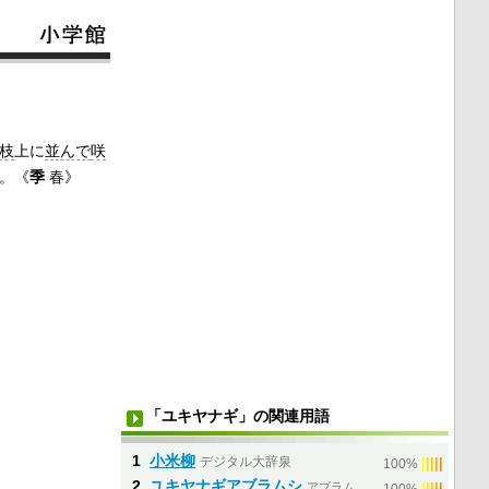
枝
上に
並んで
咲
。《
季
春》
「ユキヤナギ」の関連用語
1
小米柳
デジタル大辞泉
|
|
|
|
|
100%
2
ユキヤナギアブラムシ
アブラム
|
|
|
|
|