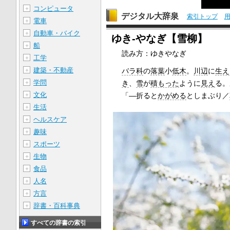
コンピュータ
＋
デジタル大辞泉
索引トップ
電車
＋
自動車・バイク
＋
ゆき‐やなぎ【雪柳】
船
＋
読み方：ゆきやなぎ
工学
＋
建築・不動産
バラ科
の
落葉
小
低木
。
川辺
に
生え
＋
学問
き
、
雪
が
積もった
ように
見え
る。
＋
文化
「―折ると
かがめる
としまぶり／
＋
生活
＋
ヘルスケア
＋
趣味
＋
スポーツ
＋
生物
＋
食品
＋
人名
＋
方言
＋
辞書・百科事典
＋
すべての辞書の索引