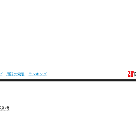
プ
用語の索引
ランキング
浮き橋