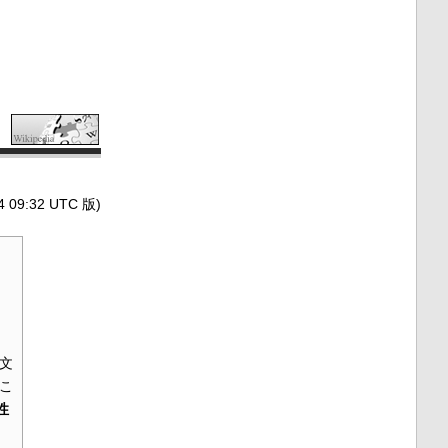
9:32 UTC 版)
文
こ
性