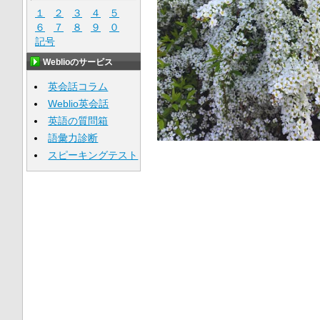
１
２
３
４
５
６
７
８
９
０
記号
Weblioのサービス
英会話コラム
Weblio英会話
英語の質問箱
語彙力診断
スピーキングテスト