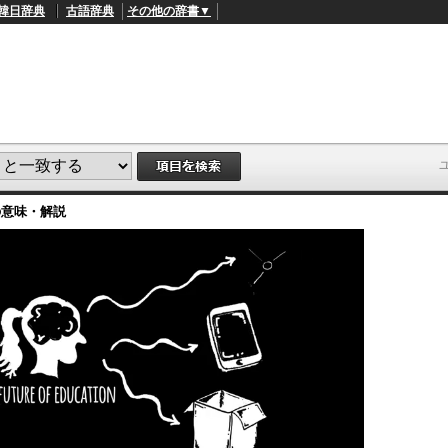
韓日辞典
古語辞典
その他の辞書▼
の意味・解説