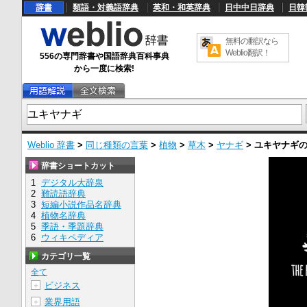
辞書
類語・対義語辞典
英和・和英辞典
日中中日辞典
日韓
無料の翻訳なら
Weblio翻訳！
556の専門辞書や国語辞典百科事典
から一度に検索!
Weblio 辞書
>
同じ種類の言葉
>
植物
>
草木
>
ヤナギ
>
ユキヤナギ
辞書ショートカット
1
デジタル大辞泉
2
難読語辞典
3
短編小説作品名辞典
4
植物名辞典
5
季語・季題辞典
6
ウィキペディア
カテゴリ一覧
全て
ビジネス
＋
業界用語
＋