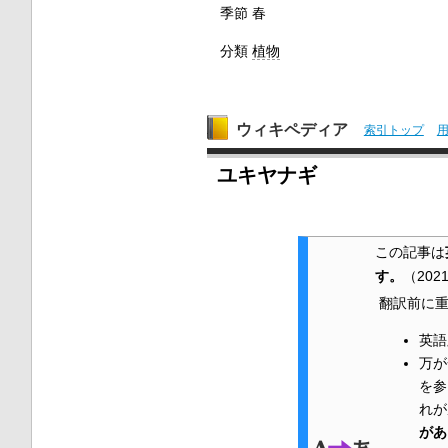
季節
春
分類
植物
ウィキペディア
索引トップ
ユキヤナギ
この記事は
す。
（
202
翻訳前に重
英語
万が
を参
れが
があ