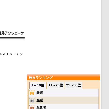
ｓｅｔｓｕｒｙ
検索ランキング
1～10位
11～20位
21～30位
最遅
邂逅
為政者