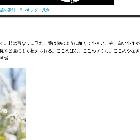
用語の索引
ランキング
凡例
る。
枝
は
弓なり
に
垂れ
、
葉
は
柳
のように
細くて
小さ
い。春、白い
小花
が
庭や
公園
によく
植えられる
。
こごめばな
。
こごめざくら
。
こごめやなぎ
草
城」