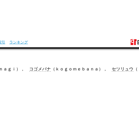
索引
ランキング
ａｎａｇｉ），
コゴメバナ
（ｋｏｇｏｍｅｂａｎａ），
セツリュウ
（