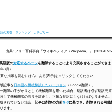
用語の索引
ランキング
カテゴリー
出典: フリー百科事典『ウィキペディア（Wikipedia）』 (2026/07/24 0
英語版の
対応するページ
を翻訳することにより充実させることができま
1年3月
）
要な指示を読むには右にある[表示]をクリックしてください。
版記事を
日本語へ機械翻訳したバージョン
（Google翻訳）。
一翻訳の手がかりとして機械翻訳を用いた場合、翻訳者は必ず翻訳元原
照して機械翻訳の誤りを訂正し、正確な翻訳にしなければなりません。
成されていない場合、
記事は削除の方針
G-3
に基づき、削除される可能
ります。