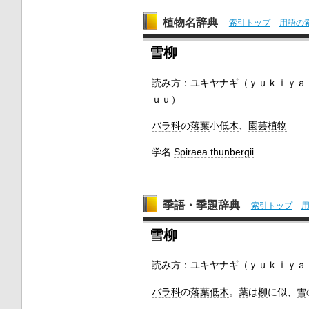
植物名辞典
索引トップ
用語の
雪柳
読み方：
ユキヤナギ（ｙｕｋｉｙ
ｕｕ）
バラ科
の
落葉
小
低木
、
園芸植物
学名
Spiraea thunbergii
季語・季題辞典
索引トップ
雪柳
読み方：
ユキヤナギ（ｙｕｋｉｙａ
バラ科
の
落葉低木
。
葉
は
柳
に似、
雪