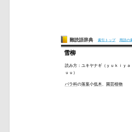
難読語辞典
索引トップ
用語の
雪柳
読み方：
ユキヤナギ（ｙｕｋｉｙ
ｕｕ）
バラ科
の
落葉
小
低木
、
園芸植物