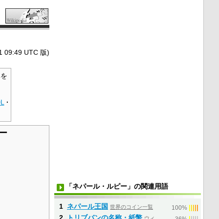
9:49 UTC 版)
を
L
·
ー
「ネパール・ルピー」の関連用語
1
ネパール王国
世界のコイン一覧
|
|
|
|
|
100%
2
トリブバンの名称・紙幣
ウィ
|
|
|
|
|