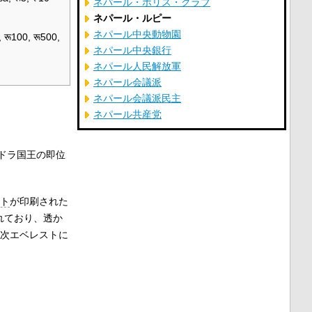
ネパール・ポリス・クラブ
ネパール・ルピー
ネパール中央動物園
, रू100, रू500,
ネパール中央銀行
ネパール人民解放軍
ネパール会議派
ネパール会議派民主
ネパール共産党
レンドラ国王の即位
ト
が印刷された
れており、透か
次エベレストに