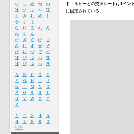
ド・ルピー
との交換レートは
1イン
な
に
ぬ
ね
の
は
ひ
ふ
へ
ほ
に
固定
されている。
ま
み
む
め
も
や
ゆ
よ
ら
り
る
れ
ろ
わ
を
ん
が
ぎ
ぐ
げ
ご
ざ
じ
ず
ぜ
ぞ
だ
ぢ
づ
で
ど
ば
び
ぶ
べ
ぼ
ぱ
ぴ
ぷ
ぺ
ぽ
Ａ
Ｂ
Ｃ
Ｄ
Ｅ
Ｆ
Ｇ
Ｈ
Ｉ
Ｊ
Ｋ
Ｌ
Ｍ
Ｎ
Ｏ
Ｐ
Ｑ
Ｒ
Ｓ
Ｔ
Ｕ
Ｖ
Ｗ
Ｘ
Ｙ
Ｚ
１
２
３
４
５
６
７
８
９
０
記号