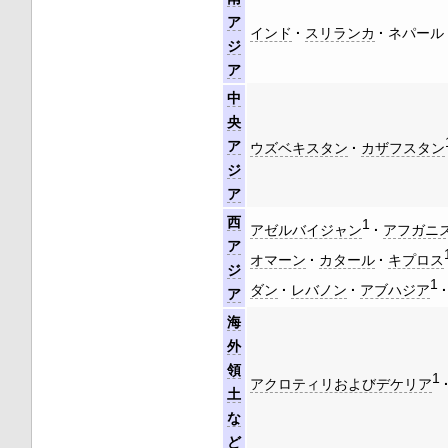
ア
インド
スリランカ
ネパール
ジ
ア
中
央
ア
ウズベキスタン
カザフスタン
ジ
ア
西
1
アゼルバイジャン
アフガニ
ア
オマーン
カタール
キプロス
ジ
1
ダン
レバノン
アブハジア
ア
海
外
領
1
アクロティリおよびデケリア
土
な
ど