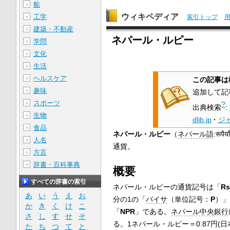
船
＋
ウィキペディア
工学
＋
索引トップ
建築・不動産
＋
ネパール・ルピー
学問
＋
文化
＋
生活
＋
ヘルスケア
＋
この記事は
趣味
＋
追加して記
スポーツ
＋
?
出典検索
:
生物
＋
dlib.jp
·
ジ
食品
＋
ネパール・ルピー
（
ネパール語
:रूप
人名
＋
通貨。
方言
＋
辞書・百科事典
＋
概要
すべての辞書の索引
ネパール・ルピーの通貨記号は「
Rs
あ
い
う
え
お
分の1の「
パイサ
（単位記号：
P
）」
か
き
く
け
こ
「
NPR
」である。
ネパール中央銀行
さ
し
す
せ
そ
る。1ネパール・ルピー＝0.87円(日本
た
ち
つ
て
と