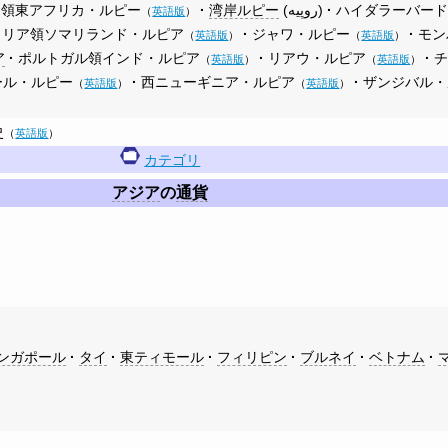
ツ領東アフリカ・ルピー
湾岸ルピー
(
)
ハイダラーバー
（
英語版
）
タリア領ソマリランド・ルピア
ジャワ・ルピー
モン
（
英語版
）
（
英語版
）
ア
ポルトガル領インド・ルピア
リアウ・ルピア
（
英語版
）
（
英語版
）
ール・ルピー
西ニューギニア・ルピア
ザンジバル・
（
英語版
）
（
英語版
）
史
（
英語版
）
カテゴリ
アジア
の
通貨
ンガポール
タイ
東ティモール
フィリピン
ブルネイ
ベトナム