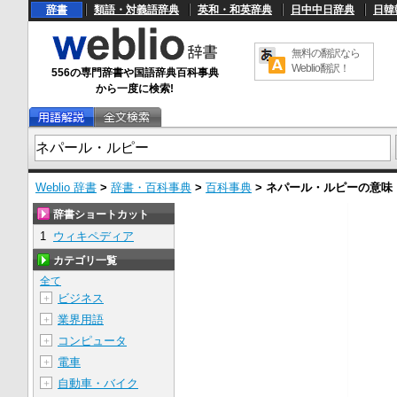
辞書
類語・対義語辞典
英和・和英辞典
日中中日辞典
日韓
無料の翻訳なら
Weblio翻訳！
556の専門辞書や国語辞典百科事典
から一度に検索!
Weblio 辞書
>
辞書・百科事典
>
百科事典
>
ネパール・ルピー
の意味
辞書ショートカット
1
ウィキペディア
カテゴリ一覧
全て
ビジネス
＋
業界用語
＋
コンピュータ
＋
電車
＋
自動車・バイク
＋