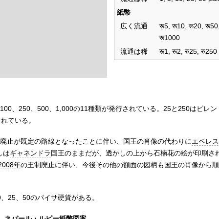
紙幣
広く流通
रू5, रू10, रू20, रू50
रू1000
流通は稀
रू1, रू2, रु25, रु250
、100、250、500、1,000の11種類が発行されている。25と250はビ
されている。
廃止が既定の路線となったことに伴い、国王の肖像の代わりに
エベレス
しは
ギャネンドラ
国王のままだが、透かしの上から石楠花の絵が印刷さ
2008年
の王制廃止に伴い、今後その他の額面の図柄も国王の肖像から順
0、25、50のパイサ硬貨がある。
ネパール・ルピー紙幣図案