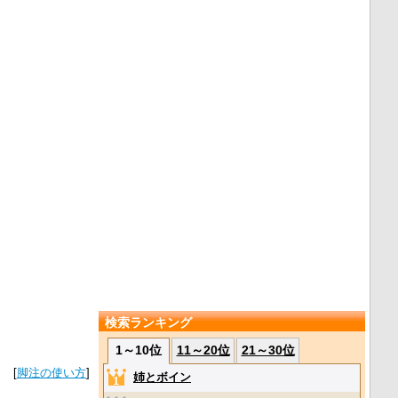
検索ランキング
1～10位
11～20位
21～30位
[
脚注の使い方
]
姉とボイン