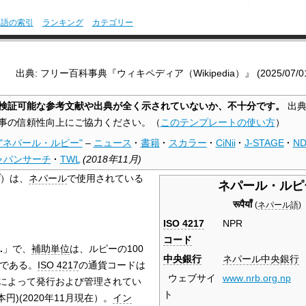
用語の索引
ランキング
カテゴリー
出典: フリー百科事典『ウィキペディア（Wikipedia）』 (2025/07/01 0
検証可能な参考文献や出典が全く示されていないか、不十分です。
出典
事の信頼性向上にご協力ください。
（
このテンプレートの使い方
）
"ネパール・ルピー"
–
ニュース
·
書籍
·
スカラー
·
CiNii
·
J-STAGE
·
ND
ャパンサーチ
·
TWL
(
2018年11月
)
ैयाँ）は、
ネパール
で使用されている
ネパール・ルピ
रूपैयाँ
(
ネパール語
)
ISO 4217
NPR
コード
.
」で、
補助単位
は、ルピーの100
中央銀行
ネパール中央銀行
である。
ISO 4217
の通貨コードは
ウェブサイ
www
.nrb
.org
.np
によって発行および管理されてい
ト
円)(2020年11月現在）。
イン