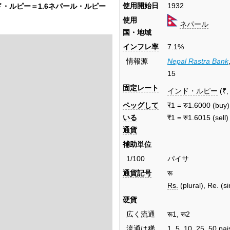
使用開始日
1932
ド・ルピー＝1.6ネパール・ルピー
使用
ネパール
国・地域
インフレ率
7.1%
情報源
Nepal Rastra Bank
15
固定レート
インド・ルピー
(₹,
ペッグして
₹1 = रु1.6000 (buy)
いる
₹1 = रु1.6015 (sell)
通貨
補助単位
1/100
パイサ
通貨記号
रू
Rs.
(plural), Re. (s
硬貨
広く流通
रू1, रू2
流通は稀
1, 5, 10, 25, 50 pai