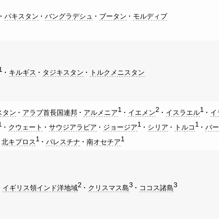
パキスタン
バングラデシュ
ブータン
モルディブ
1
キルギス
タジキスタン
トルクメニスタン
1
2
1
スタン
アラブ首長国連邦
アルメニア
イエメン
イスラエル
イ
1
1
1
クウェート
サウジアラビア
ジョージア
シリア
トルコ
バ
1
1
北キプロス
パレスチナ
南オセチア
2
3
3
イギリス領インド洋地域
クリスマス島
ココス諸島