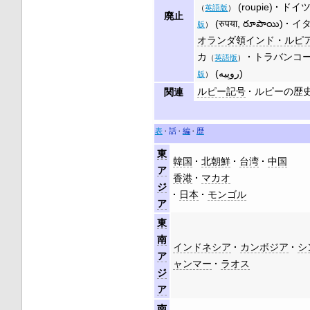
(
roupie
)
ドイ
（
英語版
）
廃止
(
रुपया
,
రూపాయి
)
イ
版
）
オランダ領インド・ルピ
カ
トラバンコ
（
英語版
）
(
)
版
）
ルピー記号
ルピーの歴
関連
表
話
編
歴
東
韓国
北朝鮮
台湾
中国
ア
香港
マカオ
ジ
日本
モンゴル
ア
東
南
インドネシア
カンボジア
シ
ア
ャンマー
ラオス
ジ
ア
南