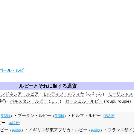
パール・ルピ
ルピー
とそれに類する
通貨
インドネシア・ルピア
モルディブ・ルフィヤ
(
ދިވެހި ރުފިޔ
)
モーリシャス
ैयाँ
)
パキスタン・ルピー
(
روپي
)
セーシェル・ルピー
(
roupi
,
roupie
)
ブータン・ルピー
ビルマ・ルピー
（
英語版
）
（
英語版
）
（
英語版
）
ピー
（
英語版
）
ルピー
イギリス領東アフリカ・ルピー
フランス領イ
（
英語版
）
（
英語版
）