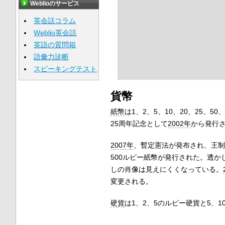
Weblioのサービス
英会話コラム
Weblio英会話
英語の質問箱
語彙力診断
スピーキングテスト
貨幣
紙幣
は1、2、5、10、20、25、50
25周年記念として
2002年
から発行
2007年
、暫定憲法が発布され、王制
500ルピー紙幣が発行された。透か
しの肖像は見えにくくなっている。
変更される。
硬貨
は1、2、5のルピー硬貨と5、1