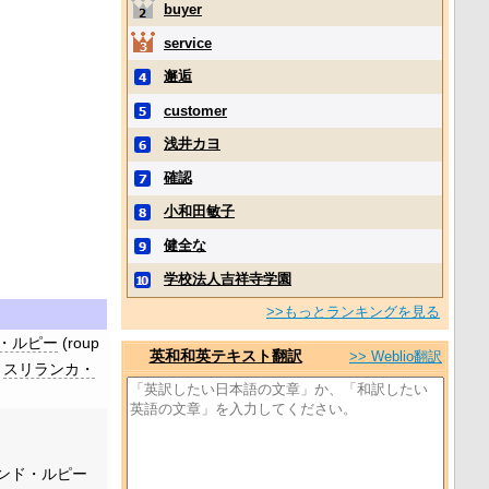
buyer
service
邂逅
customer
浅井カヨ
確認
小和田敏子
健全な
学校法人吉祥寺学園
>>もっとランキングを見る
・ルピー
(
roup
英和和英テキスト翻訳
>> Weblio翻訳
スリランカ・
ンド・ルピー