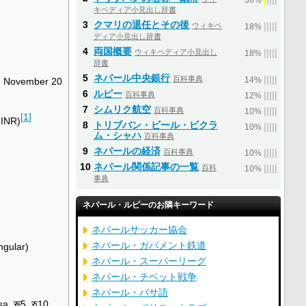
36%
キペディア小見出し辞書
3
クマリの退任とその後
ウィキペ
|
|
|
|
|
18%
ディア小見出し辞書
4
両国概要
ウィキペディア小見出し
|
|
|
|
|
18%
辞書
5
ネパール中央銀行
百科事典
|
|
|
|
|
, November 20
14%
6
ルピー
百科事典
|
|
|
|
|
12%
7
シムリク航空
百科事典
|
|
|
|
|
10%
[
1
]
 INR)
8
トリブバン・ビール・ビクラ
|
|
|
|
|
10%
ム・シャハ
百科事典
9
ネパールの経済
百科事典
|
|
|
|
|
10%
10
ネパール関係記事の一覧
百科
|
|
|
|
|
10%
事典
ネパール・ルピーのお隣キーワード
ネパールサッカー協会
ネパール・ガバメント鉄道
ingular)
ネパール・スーパーリーグ
ネパール・チベット戦争
ネパール・バサ語
sa, रू5, रु10