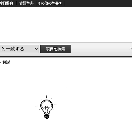
韓日辞典
古語辞典
その他の辞書▼
・解説