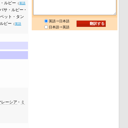
ド・ルピー
（
英語
バサ・ルピー
チベット・タン
英語⇒日本語
ルピー
（
英語
日本語⇒英語
マレーシア
ミ