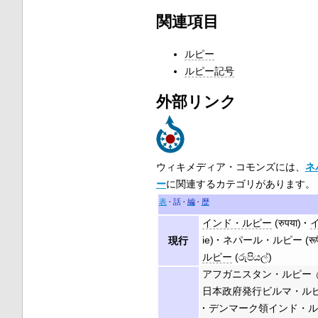
関連項目
ルピー
ルピー記号
外部リンク
ウィキメディア・コモンズには、
ネ
ー
に関連するカテゴリがあります。
表
話
編
歴
インド・ルピー
(
रुपया
)
ie
)
ネパール・ルピー
(
रूप
現行
ルピー
(
රුපියල්
)
アフガニスタン・ルピー
日本政府発行ビルマ・ル
デンマーク領インド・