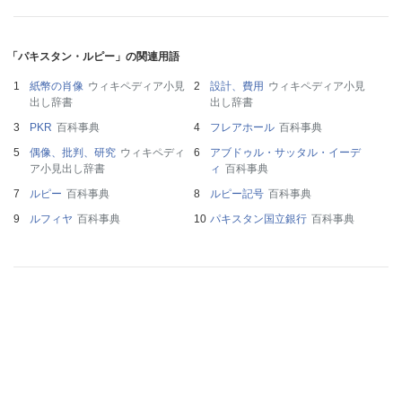
「パキスタン・ルピー」の関連用語
紙幣の肖像
ウィキペディア小見
設計、費用
ウィキペディア小見
出し辞書
出し辞書
PKR
百科事典
フレアホール
百科事典
偶像、批判、研究
ウィキペディ
アブドゥル・サッタル・イーデ
ア小見出し辞書
ィ
百科事典
ルピー
百科事典
ルピー記号
百科事典
ルフィヤ
百科事典
パキスタン国立銀行
百科事典