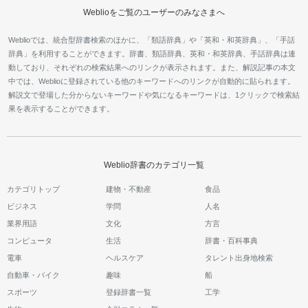
Weblioをご覧のユーザーのみなさまへ
Weblioでは、統合型辞書検索のほかに、「類語辞典」や「英和・和英辞典」、「手話
辞典」を利用することができます。辞書、類語辞典、英和・和英辞典、手話辞典は連
動しており、それぞれの検索結果へのリンクが表示されます。また、解説記事の本文
中では、Weblioに登録されている他のキーワードへのリンクが自動的に貼られます。
解説文で登場した分からないキーワードや気になるキーワードは、1クリックで検索結
果を表示することができます。
Weblio辞書のカテゴリ一覧
カテゴリトップ
建物・不動産
食品
ビジネス
学問
人名
業界用語
文化
方言
コンピュータ
生活
辞書・百科事典
電車
ヘルスケア
タレント出身地検索
自動車・バイク
趣味
船
スポーツ
登録辞書一覧
工学