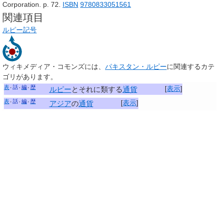
Corporation. p. 72.
ISBN
9780833051561
関連項目
ルピー記号
ウィキメディア・コモンズには、
パキスタン・ルピー
に関連するカテ
ゴリがあります。
表
話
編
歴
[
表示
]
ルピー
とそれに類する
通貨
表
話
編
歴
[
表示
]
アジア
の
通貨