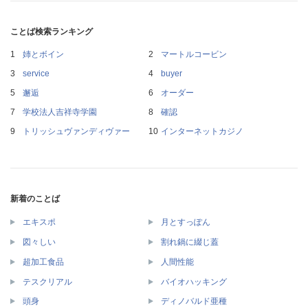
ことば検索ランキング
姉とボイン
マートルコービン
service
buyer
邂逅
オーダー
学校法人吉祥寺学園
確認
トリッシュヴァンディヴァー
インターネットカジノ
新着のことば
エキスポ
月とすっぽん
図々しい
割れ鍋に綴じ蓋
超加工食品
人間性能
テスクリアル
バイオハッキング
頭身
ディノバルド亜種