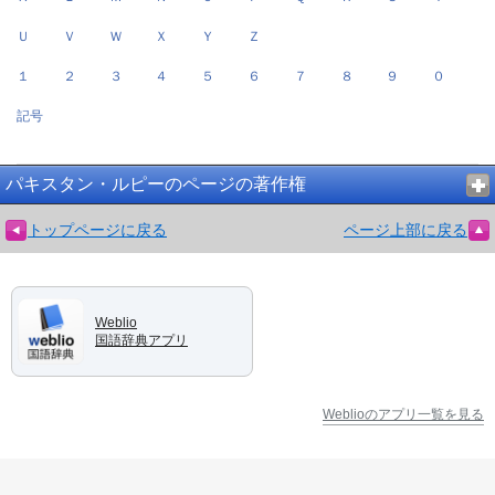
Ｕ
Ｖ
Ｗ
Ｘ
Ｙ
Ｚ
１
２
３
４
５
６
７
８
９
０
記号
パキスタン・ルピーのページの著作権
トップページに戻る
ページ上部に戻る
Weblio
国語辞典アプリ
Weblioのアプリ一覧を見る