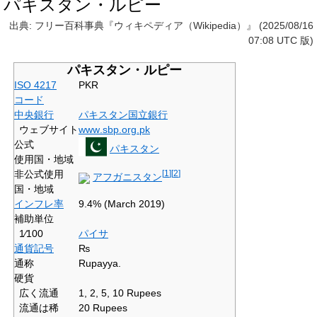
パキスタン・ルピー
出典: フリー百科事典『ウィキペディア（Wikipedia）』 (2025/08/16
07:08 UTC 版)
パキスタン・ルピー
ISO 4217
PKR
コード
中央銀行
パキスタン国立銀行
ウェブサイト
www
.sbp
.org
.pk
公式
パキスタン
使用国・地域
非公式使用
[
1
]
[
2
]
アフガニスタン
国・地域
インフレ率
9.4% (March 2019)
補助単位
1
⁄
100
パイサ
通貨記号
₨
通称
Rupayya.
硬貨
広く流通
1, 2, 5, 10 Rupees
流通は稀
20 Rupees