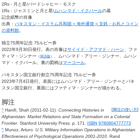
2Rs - 月と星/バードシャヒー・モスク
1Rs - ジャスミンと月と星/
ムハンマド・イクバール
の墓
記念紙幣の肖像
出典：
パキスタン・イスラム共和国 < 海外通貨 < 文鉄・お札とコイン
の資料館
。
独立75周年記念 75ルピー券
2022年9月30日発行。表の肖像は
サイイド・アフマド・ハーン
、
ファ
ティマ・ジンナー
、ムハンマド・アリー・ジンナー、ムハン
（
英語版
）
マド・イクバール。裏の図柄は
マーコール
。
パキスタン国立銀行創立75周年記念 75ルピー券
2023年7月4日発行。表面にはムハンマド・アリー・ジンナーとパキ
スタン国立銀行、裏面にはファティマ・ジンナーが描かれる。
脚注
^
Hanifi, Shah (2011-02-11).
Connecting Histories in
[
脚注の使い方
]
Afghanistan: Market Relations and State Formation on a Colonial
Frontier
. Stanford University Press. p. 171.
ISBN
9780804777773
^
Munoz, Arturo.
U.S. Military Information Operations in Afghanistan:
Effectiveness of Psychological Operations 2001-2010
. Rand