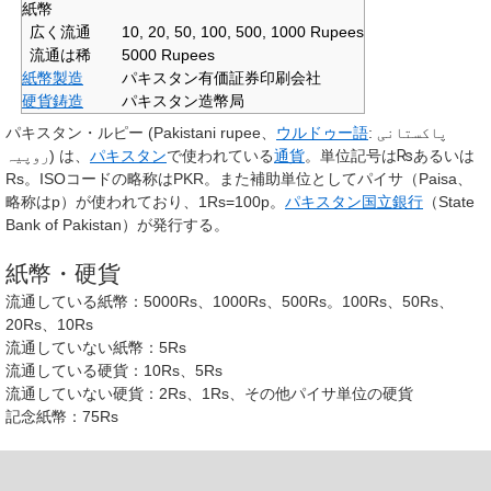
紙幣
広く流通
10, 20, 50, 100, 500, 1000 Rupees
流通は稀
5000 Rupees
紙幣製造
パキスタン有価証券印刷会社
硬貨鋳造
パキスタン造幣局
パキスタン・ルピー
(Pakistani rupee、
ウルドゥー語
:
پاکستانی
روپیہ
) は、
パキスタン
で使われている
通貨
。単位記号は
₨
あるいは
Rs。ISOコードの略称はPKR。また補助単位としてパイサ（Paisa、
略称はp）が使われており、1Rs=100p。
パキスタン国立銀行
（State
Bank of Pakistan）が発行する。
紙幣・硬貨
流通している紙幣：5000Rs、1000Rs、500Rs。100Rs、50Rs、
20Rs、10Rs
流通していない紙幣：5Rs
流通している硬貨：10Rs、5Rs
流通していない硬貨：2Rs、1Rs、その他パイサ単位の硬貨
記念紙幣：75Rs