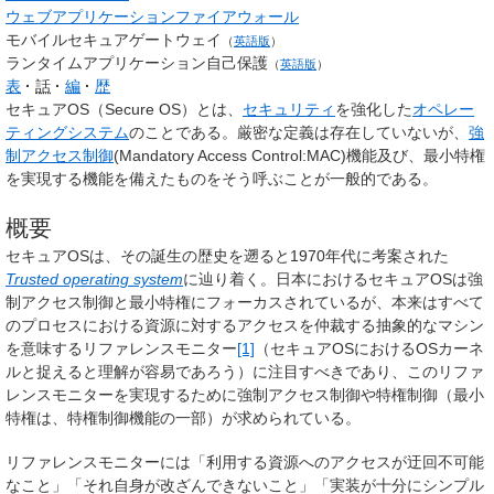
ウェブアプリケーションファイアウォール
モバイルセキュアゲートウェイ
（
英語版
）
ランタイムアプリケーション自己保護
（
英語版
）
表
話
編
歴
セキュアOS
（Secure OS）とは、
セキュリティ
を強化した
オペレー
ティングシステム
のことである。厳密な定義は存在していないが、
強
制アクセス制御
(Mandatory Access Control:MAC)機能及び、最小特権
を実現する機能を備えたものをそう呼ぶことが一般的である。
概要
セキュアOSは、その誕生の歴史を遡ると1970年代に考案された
Trusted operating system
に辿り着く。日本におけるセキュアOSは強
制アクセス制御と最小特権にフォーカスされているが、本来はすべて
のプロセスにおける資源に対するアクセスを仲裁する抽象的なマシン
を意味する
リファレンスモニター
[1]
（セキュアOSにおけるOSカーネ
ルと捉えると理解が容易であろう）に注目すべきであり、このリファ
レンスモニターを実現するために強制アクセス制御や特権制御（最小
特権は、特権制御機能の一部）が求められている。
リファレンスモニターには「利用する資源へのアクセスが迂回不可能
なこと」「それ自身が改ざんできないこと」「実装が十分にシンプル