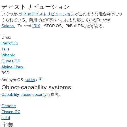
ディストリビューション
いくつかの
Linuxディストリビューション
がこのような用途向けにつ
くられている。商用では軍事レベルにも対応しているTrusted
Solaris
、Trusted
IRIX
、STOP OS、PitBull FSなどがある。
Linux
ParrotOS
Tails
Whonix
Qubes OS
Alpine Linux
BSD
[
2
]
Anonym.OS
（
英語版
）
Object-capability systems
Capability-based security
も参照。
Genode
Fiasco.OC
seL4
実装