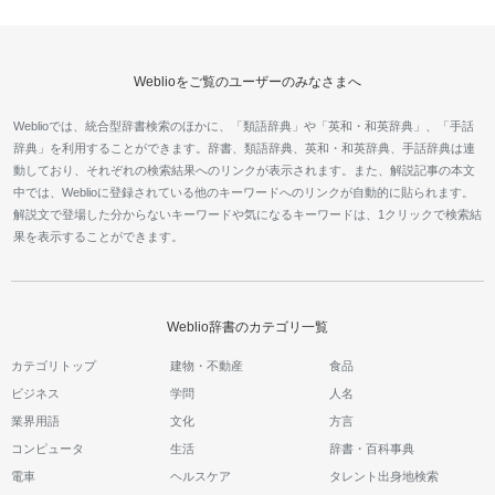
Weblioをご覧のユーザーのみなさまへ
Weblioでは、統合型辞書検索のほかに、「類語辞典」や「英和・和英辞典」、「手話
辞典」を利用することができます。辞書、類語辞典、英和・和英辞典、手話辞典は連
動しており、それぞれの検索結果へのリンクが表示されます。また、解説記事の本文
中では、Weblioに登録されている他のキーワードへのリンクが自動的に貼られます。
解説文で登場した分からないキーワードや気になるキーワードは、1クリックで検索結
果を表示することができます。
Weblio辞書のカテゴリ一覧
カテゴリトップ
建物・不動産
食品
ビジネス
学問
人名
業界用語
文化
方言
コンピュータ
生活
辞書・百科事典
電車
ヘルスケア
タレント出身地検索