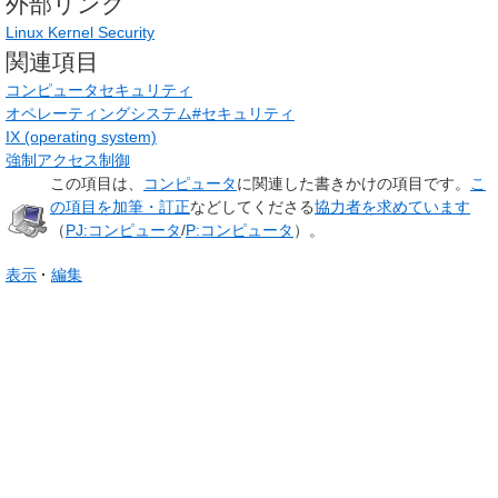
外部リンク
Linux Kernel Security
関連項目
コンピュータセキュリティ
オペレーティングシステム#セキュリティ
IX (operating system)
強制アクセス制御
この項目は、
コンピュータ
に関連した
書きかけの項目
です。
こ
の項目を加筆・訂正
などしてくださる
協力者を求めています
（
PJ:コンピュータ
/
P:コンピュータ
）。
表示
編集