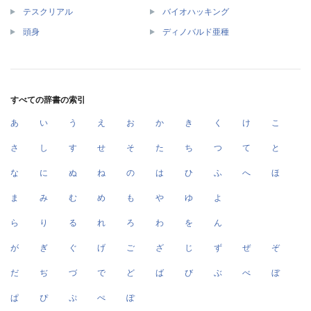
テスクリアル
バイオハッキング
頭身
ディノバルド亜種
すべての辞書の索引
あ
い
う
え
お
か
き
く
け
こ
さ
し
す
せ
そ
た
ち
つ
て
と
な
に
ぬ
ね
の
は
ひ
ふ
へ
ほ
ま
み
む
め
も
や
ゆ
よ
ら
り
る
れ
ろ
わ
を
ん
が
ぎ
ぐ
げ
ご
ざ
じ
ず
ぜ
ぞ
だ
ぢ
づ
で
ど
ば
び
ぶ
べ
ぼ
ぱ
ぴ
ぷ
ぺ
ぽ