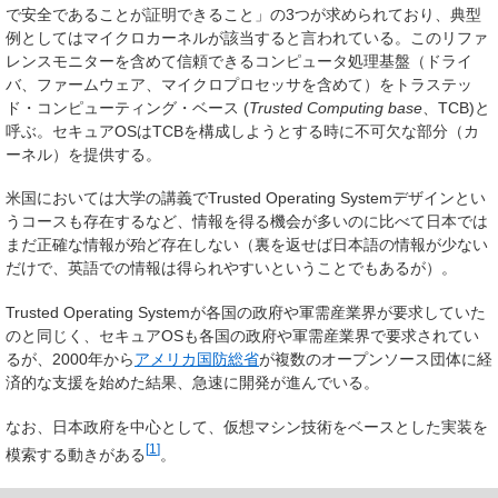
で安全であることが証明できること」の3つが求められており、典型
例としてはマイクロカーネルが該当すると言われている。このリファ
レンスモニターを含めて信頼できるコンピュータ処理基盤（ドライ
バ、ファームウェア、マイクロプロセッサを含めて）を
トラステッ
ド・コンピューティング・ベース
(
Trusted Computing base
、TCB)と
呼ぶ。セキュアOSはTCBを構成しようとする時に不可欠な部分（カ
ーネル）を提供する。
米国においては大学の講義でTrusted Operating Systemデザインとい
うコースも存在するなど、情報を得る機会が多いのに比べて日本では
まだ正確な情報が殆ど存在しない（裏を返せば日本語の情報が少ない
だけで、英語での情報は得られやすいということでもあるが）。
Trusted Operating Systemが各国の政府や軍需産業界が要求していた
のと同じく、セキュアOSも各国の政府や軍需産業界で要求されてい
るが、2000年から
アメリカ国防総省
が複数のオープンソース団体に経
済的な支援を始めた結果、急速に開発が進んでいる。
なお、日本政府を中心として、仮想マシン技術をベースとした実装を
[
1
]
模索する動きがある
。