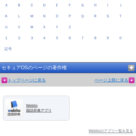
Ａ
Ｂ
Ｃ
Ｄ
Ｅ
Ｆ
Ｇ
Ｈ
Ｉ
Ｊ
Ｋ
Ｌ
Ｍ
Ｎ
Ｏ
Ｐ
Ｑ
Ｒ
Ｓ
Ｔ
Ｕ
Ｖ
Ｗ
Ｘ
Ｙ
Ｚ
１
２
３
４
５
６
７
８
９
０
記号
セキュアOSのページの著作権
トップページに戻る
ページ上部に戻る
Weblio
国語辞典アプリ
Weblioのアプリ一覧を見る