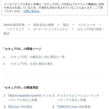
ウィキペディア小見出し辞書の「セキュアOS」の項目はプログラムで機械的に意味
や本文を生成しているため、不適切な項目が含まれていることもあります。ご了承
くださいませ。
お問い合わせ
。
Weblio国語辞典
>
固有名詞の種類
>
製品
>
コンピュータ
>
ソフトウェア
>
オペレーティングシステム
>
セキュアOS
の意味・
解説
「セキュアOS」の関連ページ
「セキュアOS」を解説文に含む用語の一覧
「セキュアOS」を含む用語の索引
「セキュアOS」の関連用語
Object-capability systems
ウィキ
ディストリビューション
ウィキ
ペディア小見出し辞書
ペディア小見出し辞書
SELinux
OSS用語
TOMOYO Linux
百科事典