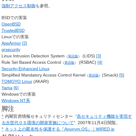
強制アクセス制御
も参照。
BSDでの実装
OpenBSD
TrustedBSD
Linuxでの実装
AppArmor
[2]
grsecurity
Linux Intrusion Detection System
(LIDS)
[3]
（
英語版
）
Rule Set Based Access Control
(RSBAC)
[4]
（
英語版
）
Security-Enhanced Linux
Simplified Mandatory Access Control Kernel
(Smack)
[5]
（
英語版
）
TOMOYO Linux
(AKARI)
Yama
[6]
Windowsでの実装
Windows NT系
脚注
^
内閣官房情報セキュリティセンター. “
高セキュリティ機能を実現す
る次世代ＯＳ環境の開発実施について
”. 2007年11月4日閲覧。
^
ネット上の匿名性を保護する『Anonym.OS』｜WIRED.jp