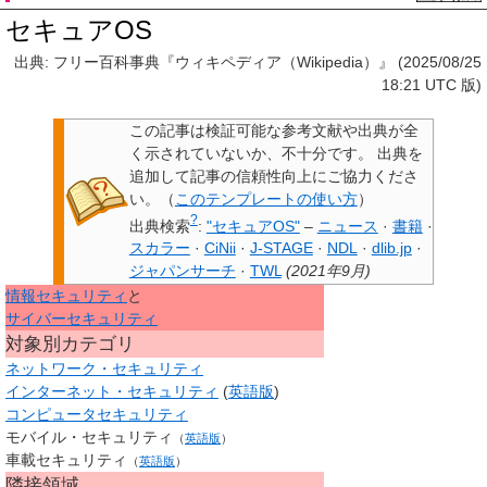
セキュアOS
出典: フリー百科事典『ウィキペディア（Wikipedia）』 (2025/08/25
18:21 UTC 版)
この記事は検証可能な参考文献や出典が全
く示されていないか、不十分です。
出典を
追加して記事の信頼性向上にご協力くださ
い。
（
このテンプレートの使い方
）
?
出典検索
:
"セキュアOS"
–
ニュース
·
書籍
·
スカラー
·
CiNii
·
J-STAGE
·
NDL
·
dlib.jp
·
ジャパンサーチ
·
TWL
(
2021年9月
)
情報セキュリティ
と
サイバーセキュリティ
対象別カテゴリ
ネットワーク・セキュリティ
インターネット・セキュリティ
(
英語版
)
コンピュータセキュリティ
モバイル・セキュリティ
（
英語版
）
車載セキュリティ
（
英語版
）
隣接領域