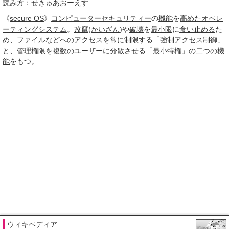
読み方：せきゅあおーえす
《
secure OS
》
コンピューターセキュリティー
の
機能
を
高めた
オペレ
ーティングシステム
。
改竄
(
かいざん
)や
破壊
を
最小限
に
食い止める
た
め、
ファイル
などへの
アクセス
を常に
制限する
「
強制アクセス制御
」
と、
管理権
限を
複数
の
ユーザー
に
分散させる
「
最小
特権
」の
二つ
の
機
能
をもつ。
ウィキペディア