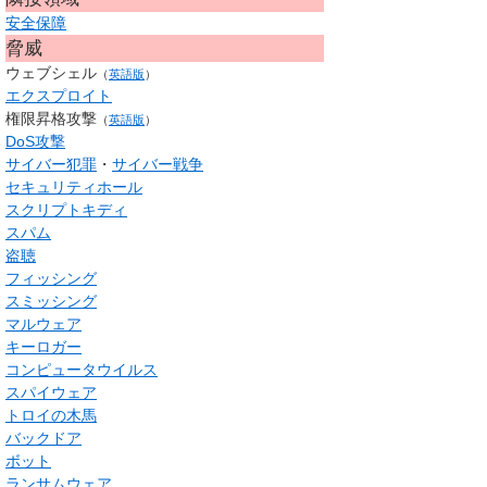
安全保障
脅威
ウェブシェル
（
英語版
）
エクスプロイト
権限昇格攻撃
（
英語版
）
DoS攻撃
サイバー犯罪
・
サイバー戦争
セキュリティホール
スクリプトキディ
スパム
盗聴
フィッシング
スミッシング
マルウェア
キーロガー
コンピュータウイルス
スパイウェア
トロイの木馬
バックドア
ボット
ランサムウェア