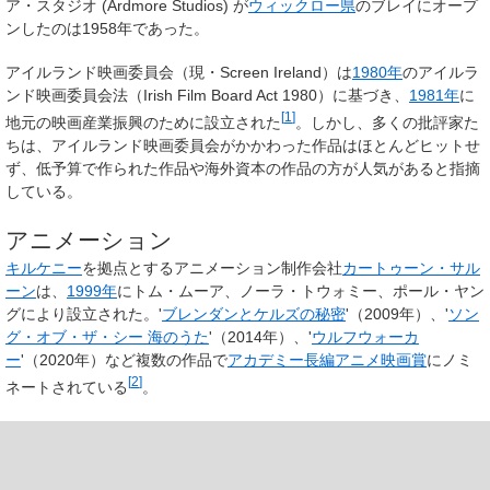
ア・スタジオ (Ardmore Studios) が
ウィックロー県
のブレイにオープ
ンしたのは1958年であった。
アイルランド映画委員会（現・
Screen Ireland
）は
1980年
のアイルラ
ンド映画委員会法（
Irish Film Board Act 1980
）に基づき、
1981年
に
[
1
]
地元の映画産業振興のために設立された
。しかし、多くの批評家た
ちは、アイルランド映画委員会がかかわった作品はほとんどヒットせ
ず、低予算で作られた作品や海外資本の作品の方が人気があると指摘
している。
アニメーション
キルケニー
を拠点とするアニメーション制作会社
カートゥーン・サル
ーン
は、
1999年
にトム・ムーア、ノーラ・トウォミー、ポール・ヤン
グにより設立された。'
ブレンダンとケルズの秘密
'（2009年）、'
ソン
グ・オブ・ザ・シー 海のうた
'（2014年）、'
ウルフウォーカ
ー
'（2020年）など複数の作品で
アカデミー長編アニメ映画賞
にノミ
[
2
]
ネートされている
。