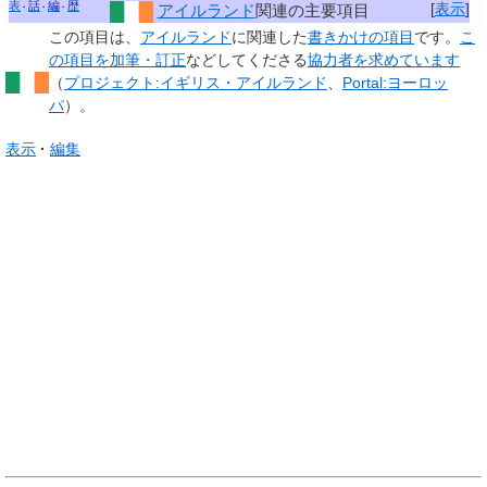
表
話
編
歴
[
表示
]
アイルランド
関連の主要項目
この項目は、
アイルランド
に関連した
書きかけの項目
です。
こ
の項目を加筆・訂正
などしてくださる
協力者を求めています
（
プロジェクト:イギリス・アイルランド
、
Portal:ヨーロッ
パ
）。
表示
編集