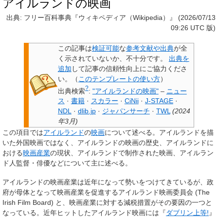
アイルランドの映画
出典: フリー百科事典『ウィキペディア（Wikipedia）』 (2026/07/13
09:26 UTC 版)
この記事は
検証可能
な
参考文献や出典
が全
く示されていないか、不十分です。
出典を
追加
して記事の信頼性向上にご協力くださ
い。
（
このテンプレートの使い方
）
?
出典検索
:
"アイルランドの映画"
–
ニュー
ス
·
書籍
·
スカラー
·
CiNii
·
J-STAGE
·
NDL
·
dlib.jp
·
ジャパンサーチ
·
TWL
(
2024
年3月
)
この項目では
アイルランド
の
映画
について述べる。アイルランドを描
いた外国映画ではなく、アイルランドの映画の歴史、アイルランドに
おける
映画産業
の現状、アイルランドで制作された映画、アイルラン
ド人監督・俳優などについて主に述べる。
アイルランドの映画産業は近年になって勢いをつけてきているが、政
府が母体となって映画産業を促進するアイルランド映画委員会 (The
Irish Film Board) と、映画産業に対する減税措置がその要因の一つと
なっている。近年ヒットしたアイルランド映画には『
ダブリン上等!
』