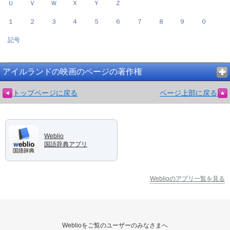
Ｕ
Ｖ
Ｗ
Ｘ
Ｙ
Ｚ
１
２
３
４
５
６
７
８
９
０
記号
アイルランドの映画のページの著作権
トップページに戻る
ページ上部に戻る
Weblio
国語辞典アプリ
Weblioのアプリ一覧を見る
Weblioをご覧のユーザーのみなさまへ