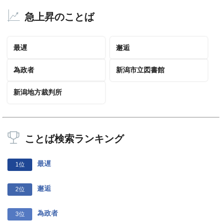
急上昇のことば
最遅
邂逅
為政者
新潟市立図書館
新潟地方裁判所
ことば検索ランキング
最遅
1位
邂逅
2位
為政者
3位