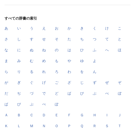
すべての辞書の索引
あ
い
う
え
お
か
き
く
け
こ
さ
し
す
せ
そ
た
ち
つ
て
と
な
に
ぬ
ね
の
は
ひ
ふ
へ
ほ
ま
み
む
め
も
や
ゆ
よ
ら
り
る
れ
ろ
わ
を
ん
が
ぎ
ぐ
げ
ご
ざ
じ
ず
ぜ
ぞ
だ
ぢ
づ
で
ど
ば
び
ぶ
べ
ぼ
ぱ
ぴ
ぷ
ぺ
ぽ
Ａ
Ｂ
Ｃ
Ｄ
Ｅ
Ｆ
Ｇ
Ｈ
Ｉ
Ｊ
Ｋ
Ｌ
Ｍ
Ｎ
Ｏ
Ｐ
Ｑ
Ｒ
Ｓ
Ｔ