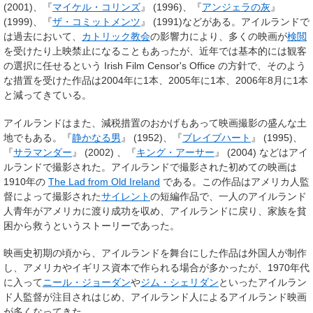
(2001)、『
マイケル・コリンズ
』 (1996)、『
アンジェラの灰
』
(1999)、『
ザ・コミットメンツ
』 (1991)などがある。アイルランドで
は過去において、
カトリック教会
の影響力により、多くの映画が
検閲
を受けたり上映禁止になることもあったが、近年では基本的には観客
の選択に任せるという Irish Film Censor's Office の方針で、そのよう
な措置を受けた作品は2004年に1本、2005年に1本、2006年8月に1本
と減ってきている。
アイルランドはまた、減税措置のおかげもあって映画撮影の盛んな土
地でもある。『
静かなる男
』 (1952)、『
ブレイブハート
』 (1995)、
『
サラマンダー
』 (2002) 、『
キング・アーサー
』 (2004) などはアイ
ルランドで撮影された。アイルランドで撮影された初めての映画は
1910年の
The Lad from Old Ireland
である。この作品はアメリカ人監
督によって撮影された
サイレント
の短編作品で、一人のアイルランド
人青年がアメリカに渡り成功を収め、アイルランドに戻り、家族を貧
困から救うというストーリーであった。
映画史初期の頃から、アイルランドを舞台にした作品は外国人が制作
し、アメリカやイギリス資本で作られる場合が多かったが、1970年代
に入って
ニール・ジョーダン
や
ジム・シェリダン
といったアイルラン
ド人監督が注目されはじめ、アイルランド人によるアイルランド映画
が多くなってきた。