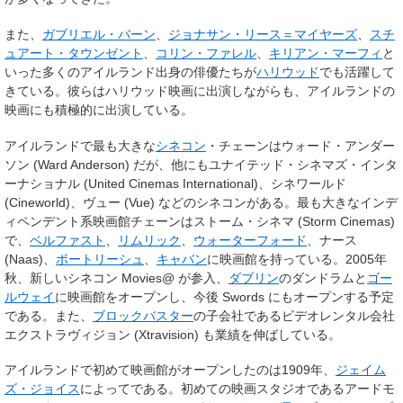
また、
ガブリエル・バーン
、
ジョナサン・リース＝マイヤーズ
、
スチ
ュアート・タウンゼント
、
コリン・ファレル
、
キリアン・マーフィ
と
いった多くのアイルランド出身の俳優たちが
ハリウッド
でも活躍して
きている。彼らはハリウッド映画に出演しながらも、アイルランドの
映画にも積極的に出演している。
アイルランドで最も大きな
シネコン
・チェーンはウォード・アンダー
ソン (Ward Anderson) だが、他にもユナイテッド・シネマズ・インタ
ーナショナル (United Cinemas International)、シネワールド
(Cineworld)、ヴュー (Vue) などのシネコンがある。最も大きなインデ
ィペンデント系映画館チェーンはストーム・シネマ (Storm Cinemas)
で、
ベルファスト
、
リムリック
、
ウォーターフォード
、ナース
(Naas)、
ポートリーシュ
、
キャバン
に映画館を持っている。2005年
秋、新しいシネコン Movies@ が参入、
ダブリン
のダンドラムと
ゴー
ルウェイ
に映画館をオープンし、今後 Swords にもオープンする予定
である。また、
ブロックバスター
の子会社であるビデオレンタル会社
エクストラヴィジョン (Xtravision) も業績を伸ばしている。
アイルランドで初めて映画館がオープンしたのは1909年、
ジェイム
ズ・ジョイス
によってである。初めての映画スタジオであるアードモ