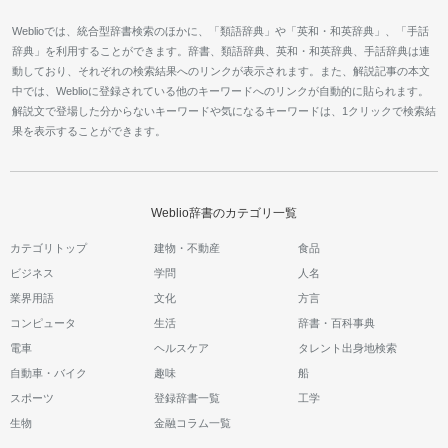
Weblioでは、統合型辞書検索のほかに、「類語辞典」や「英和・和英辞典」、「手話
辞典」を利用することができます。辞書、類語辞典、英和・和英辞典、手話辞典は連
動しており、それぞれの検索結果へのリンクが表示されます。また、解説記事の本文
中では、Weblioに登録されている他のキーワードへのリンクが自動的に貼られます。
解説文で登場した分からないキーワードや気になるキーワードは、1クリックで検索結
果を表示することができます。
Weblio辞書のカテゴリ一覧
カテゴリトップ
建物・不動産
食品
ビジネス
学問
人名
業界用語
文化
方言
コンピュータ
生活
辞書・百科事典
電車
ヘルスケア
タレント出身地検索
自動車・バイク
趣味
船
スポーツ
登録辞書一覧
工学
生物
金融コラム一覧