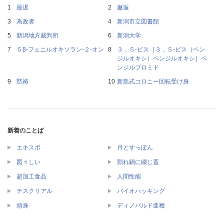
最遅
邂逅
為政者
新潟市立図書館
新潟地方裁判所
新潟大学
５β‐フェニルオキソラン‐２‐オン
３，５‐ビス［３，５‐ビス（ベン
ジルオキシ）ベンジルオキシ］ベ
ンジルブロミド
黙祷
新島式コロニー回転受け身
新着のことば
エキスポ
月とすっぽん
図々しい
割れ鍋に綴じ蓋
超加工食品
人間性能
テスクリアル
バイオハッキング
頭身
ディノバルド亜種