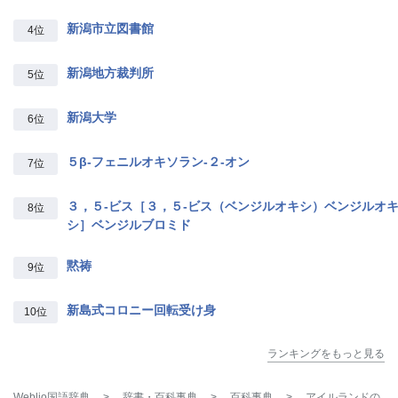
新潟市立図書館
4位
新潟地方裁判所
5位
新潟大学
6位
５β‐フェニルオキソラン‐２‐オン
7位
３，５‐ビス［３，５‐ビス（ベンジルオキシ）ベンジルオ
8位
シ］ベンジルブロミド
黙祷
9位
新島式コロニー回転受け身
10位
ランキングをもっと見る
Weblio国語辞典
>
辞書・百科事典
>
百科事典
>
アイルランドの