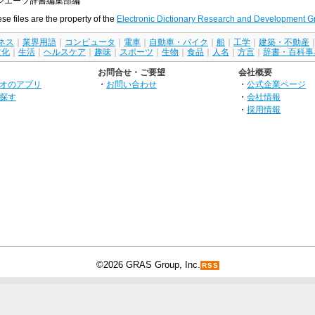
シエーツ辞書編集部編
ese files are the property of the
Electronic Dictionary Research and Development G
ネス
｜
業界用語
｜
コンピュータ
｜
電車
｜
自動車・バイク
｜
船
｜
工学
｜
建築・不動産
文化
｜
生活
｜
ヘルスケア
｜
趣味
｜
スポーツ
｜
生物
｜
食品
｜
人名
｜
方言
｜
辞書・百科事
お問合せ・ご要望
会社概要
オのアプリ
・
お問い合わせ
・
公式企業ページ
探す
・
会社情報
・
採用情報
©2026 GRAS Group, Inc.
RSS