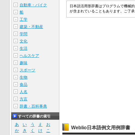
自動車・バイク
＋
日本語活用形辞書はプログラムで機械的
が含まれていることもあります。ご了
船
＋
工学
＋
建築・不動産
＋
学問
＋
文化
＋
生活
＋
ヘルスケア
＋
趣味
＋
スポーツ
＋
生物
＋
食品
＋
人名
＋
方言
＋
辞書・百科事典
＋
すべての辞書の索引
あ
い
う
え
お
Weblio日本語例文用例辞書
か
き
く
け
こ