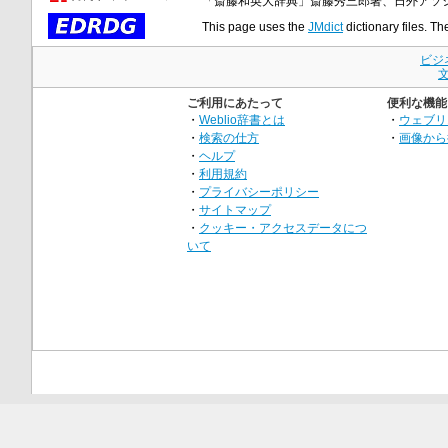
「斎藤和英大辞典」斎藤秀三郎著、日外アソ
This page uses the
JMdict
dictionary files. Th
ビジ
ご利用にあたって
便利な機能
・
Weblio辞書とは
・
ウェブリ
・
検索の仕方
・
画像から
・
ヘルプ
・
利用規約
・
プライバシーポリシー
・
サイトマップ
・
クッキー・アクセスデータにつ
いて