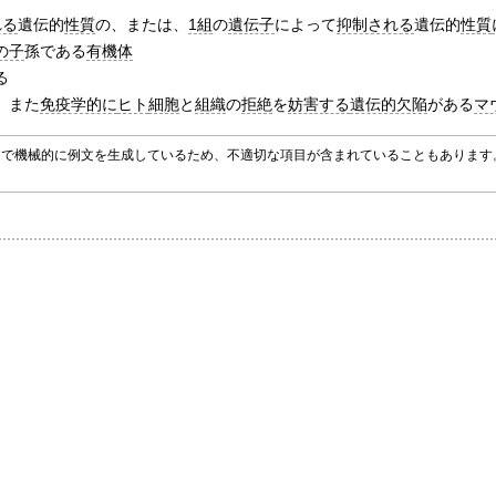
れる
遺伝的
性質
の、または、
1組
の
遺伝子
によって
抑制される
遺伝的
性質
の子
孫である
有機体
る
、また
免疫学的に
ヒト
細胞
と
組織
の
拒絶
を
妨害する
遺伝的欠陥
がある
マ
グラムで機械的に例文を生成しているため、不適切な項目が含まれていることもありま