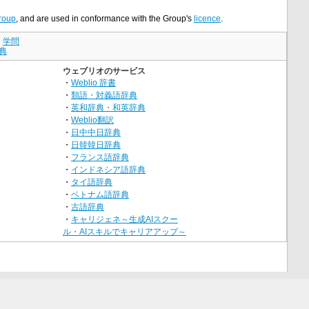
roup
, and are used in conformance with the Group's
licence
.
｜
学問
典
ウェブリオのサービス
・
Weblio 辞書
・
類語・対義語辞典
・
英和辞典・和英辞典
・
Weblio翻訳
・
日中中日辞典
・
日韓韓日辞典
・
フランス語辞典
・
インドネシア語辞典
・
タイ語辞典
・
ベトナム語辞典
・
古語辞典
・
キャリジェネ～生成AIスクー
ル・AIスキルでキャリアアップ～