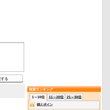
検索ランキング
1～10位
11～20位
21～30位
姉とボイン