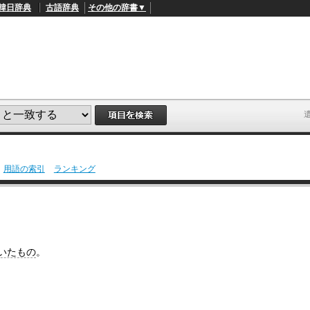
韓日辞典
古語辞典
その他の辞書▼
用語の索引
ランキング
L
/
o
a
d
e
d
:
いたもの
。
4
9
.
4
5
%