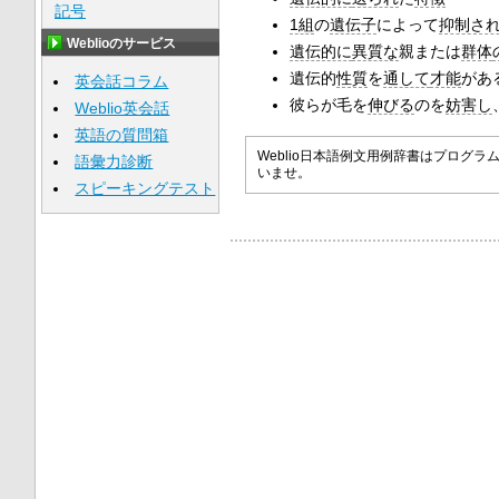
記号
1組
の
遺伝子
によって
抑制さ
Weblioのサービス
遺伝的に
異質な
親または
群体
遺伝的
性質
を
通して
才能
があ
英会話コラム
彼らが毛を
伸びる
のを
妨害し
Weblio英会話
英語の質問箱
Weblio日本語例文用例辞書はプロ
語彙力診断
いませ。
スピーキングテスト