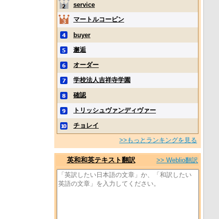
service
マートルコービン
buyer
邂逅
オーダー
学校法人吉祥寺学園
確認
トリッシュヴァンディヴァー
チョレイ
>>もっとランキングを見る
英和和英テキスト翻訳
>> Weblio翻訳