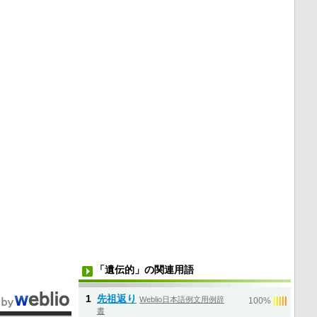
「遺伝的」の関連用語
1
先祖返り
Weblio日本語例文用例辞
|
|
|
|
|
100%
書