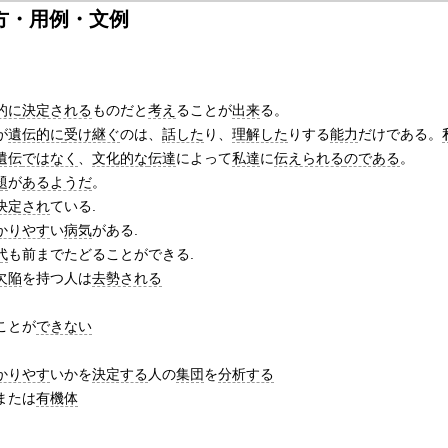
方・用例・文例
的に
決定される
ものだと
考え
ることが
出来
る。
が
遺伝的に
受け継ぐ
のは、
話した
り、
理解した
りする
能力
だけである。
遺伝
ではなく
、
文化的な
伝達
によって
私達
に
伝えられる
のである
。
題
が
あるようだ
。
決定され
ている.
かりやす
い
病気
がある.
代
も前までたどることができる.
欠陥
を持つ人は
去勢される
ことが
できない
かりやす
いかを
決定する
人の
集団
を
分析する
または
有機体