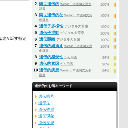
2
隔世遺伝的
Weblio日本語例文用例
|
|
|
|
|
100%
辞書
3
隔世遺伝的な
Weblio日本語例文用
|
|
|
|
|
100%
例辞書
4
遺伝子多様性
デジタル大辞泉
|
|
|
|
|
100%
5
遺伝子浮動
デジタル大辞泉
|
|
|
|
|
100%
私達
が話す
特定
6
遺伝距離
デジタル大辞泉
|
|
|
|
|
100%
7
遺伝的組換え
Weblio日本語例文用
|
|
|
|
|
100%
例辞書
8
遺伝的感受性
がん用語
|
|
|
|
|
96%
9
遺伝的素因
がん用語
|
|
|
|
|
96%
10
遺伝的疾患
Weblio日本語例文用例
|
|
|
|
|
96%
辞書
遺伝的のお隣キーワード
遺伝暗号
遺伝法
遺伝物質
遺伝現象
遺伝疾患