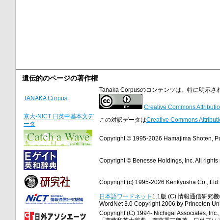
遺伝的のページの著作権
Tanaka Corpusのコンテンツは、特に
TANAKA Corpus
Creative Commons Attributio
京大-NICT 日英中基本文デ
この対訳データは
Creative Commons Attributi
ータ
Copyright © 1995-2026 Hamajima Shoten, Publ
Copyright © Benesse Holdings, Inc. All rights
Copyright (c) 1995-2026 Kenkyusha Co., Ltd. A
日本語ワードネット
1.1版 (C) 情報通信研究機構
WordNet 3.0 Copyright 2006 by Princeton Unive
Copyright (C) 1994- Nichigai Associates, Inc., 