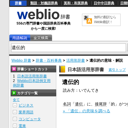
辞書
類語・対義語辞典
英和・和英辞典
日中中日辞典
日韓
無料の翻訳なら
Weblio翻訳！
556の専門辞書や国語辞典百科事典
から一度に検索!
Weblio 辞書
>
辞書・百科事典
>
活用形辞書
>
遺伝的
の意味・解説
辞書ショートカット
日本語活用形辞書
索引トップ
1
日本語活用形辞書
U
2
Weblio日本語例文用
遺伝的
n
例辞書
m
読み方：いでんてき
u
カテゴリ一覧
t
e
全て
名詞
「
遺伝
」に、
接尾辞
「的」がつ
ビジネス
＋
» 「遺伝」の意味を調べる
業界用語
＋
コンピュータ
＋
電車
＋