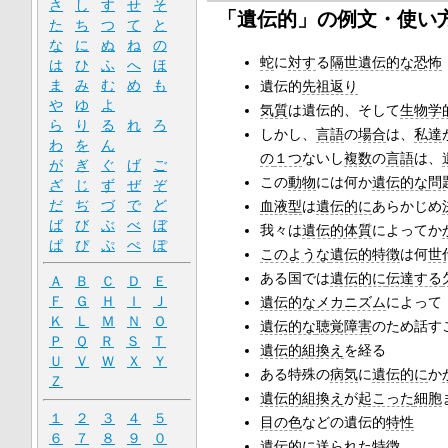
さ
し
す
せ
そ
「遺伝的」の例文・使い
た
ち
つ
て
と
な
に
ぬ
ね
の
蛇
に
対す
る
隔世遺伝的な
恐怖
は
ひ
ふ
へ
ほ
ま
み
む
め
も
遺伝的
先祖返り
や
ゆ
よ
気質
は遺伝的、そして
生物学
ら
り
る
れ
ろ
しかし、
言語
の
場合
は、
私達
わ
を
ん
の
１つ
ないし
複数
の
言語
は、
が
ぎ
ぐ
げ
ご
この
動物
には何か
遺伝的な
問
ざ
じ
ず
ぜ
ぞ
だ
ぢ
づ
で
ど
血液型
は
遺伝的に
あらかじめ
ば
び
ぶ
べ
ぼ
我々は
遺伝的体質
によってか
ぱ
ぴ
ぷ
ぺ
ぽ
このような
遺伝的特徴
は何
世
ある国では
遺伝的に
伝達する
Ａ
Ｂ
Ｃ
Ｄ
Ｅ
Ｆ
Ｇ
Ｈ
Ｉ
Ｊ
遺伝的な
メカニズム
によって
Ｋ
Ｌ
Ｍ
Ｎ
Ｏ
遺伝的な
聴覚障害
のため話す
Ｐ
Ｑ
Ｒ
Ｓ
Ｔ
遺伝的組換え
を経る
Ｕ
Ｖ
Ｗ
Ｘ
Ｙ
ある特殊の
病気
に
遺伝的に
か
Ｚ
遺伝的組換え
が
起こった
細胞
１
２
３
４
５
目の色
などの遺伝的
特性
６
７
８
９
０
遺伝的に
送られ
た
特徴