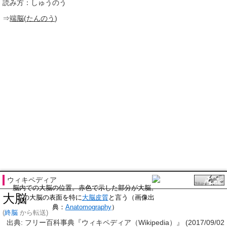
読み方：しゅうのう
⇒
端脳
(
たんのう
)
ウィキペディア
脳内での大脳の位置。赤色で示した部分が大脳。
大脳
この大脳の表面を特に
大脳皮質
と言う（画像出
典：
Anatomography
）
(
終脳
から転送)
出典: フリー百科事典『ウィキペディア（Wikipedia）』 (2017/09/02