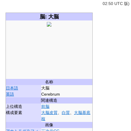
02:50 UTC 版)
脳: 大脳
名称
日本語
大脳
英語
Cerebrum
関連構造
上位構造
前脳
構成要素
大脳皮質
、
白質
、
大脳基底
核
画像
アナトモグラフィ
三次元CG