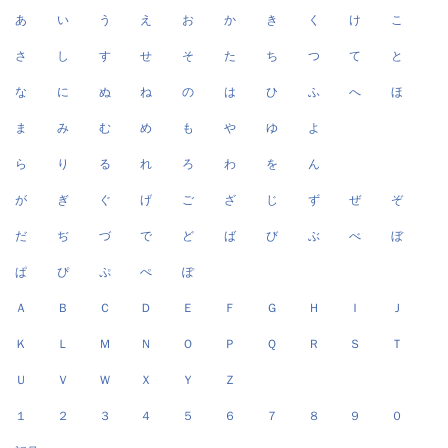
あ
い
う
え
お
か
き
く
け
こ
さ
し
す
せ
そ
た
ち
つ
て
と
な
に
ぬ
ね
の
は
ひ
ふ
へ
ほ
ま
み
む
め
も
や
ゆ
よ
ら
り
る
れ
ろ
わ
を
ん
が
ぎ
ぐ
げ
ご
ざ
じ
ず
ぜ
ぞ
だ
ぢ
づ
で
ど
ば
び
ぶ
べ
ぼ
ぱ
ぴ
ぷ
ぺ
ぽ
Ａ
Ｂ
Ｃ
Ｄ
Ｅ
Ｆ
Ｇ
Ｈ
Ｉ
Ｊ
Ｋ
Ｌ
Ｍ
Ｎ
Ｏ
Ｐ
Ｑ
Ｒ
Ｓ
Ｔ
Ｕ
Ｖ
Ｗ
Ｘ
Ｙ
Ｚ
１
２
３
４
５
６
７
８
９
０