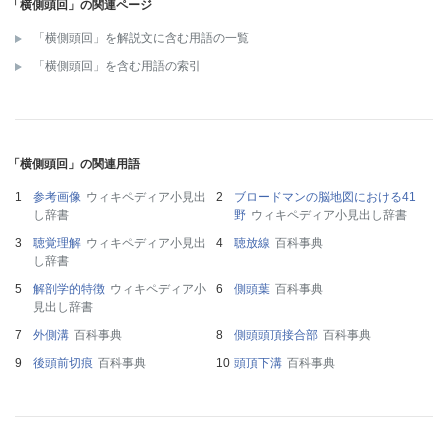
「横側頭回」の関連ページ
「横側頭回」を解説文に含む用語の一覧
「横側頭回」を含む用語の索引
「横側頭回」の関連用語
参考画像
ウィキペディア小見出
ブロードマンの脳地図における41
し辞書
野
ウィキペディア小見出し辞書
聴覚理解
ウィキペディア小見出
聴放線
百科事典
し辞書
解剖学的特徴
ウィキペディア小
側頭葉
百科事典
見出し辞書
外側溝
百科事典
側頭頭頂接合部
百科事典
後頭前切痕
百科事典
頭頂下溝
百科事典