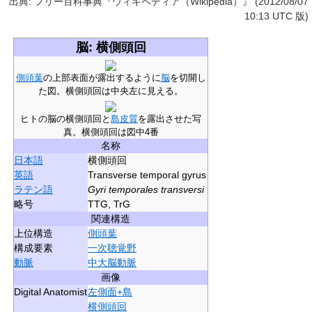
出典: フリー百科事典『ウィキペディア（Wikipedia）』 (2012/08/07
10:13 UTC 版)
脳: 横側頭回
側頭葉
の上部表面が露出するように
脳
を切開し
た図。横側頭回は中央左に見える。
ヒトの脳の横側頭回と
島皮質
を露出させた写
真。横側頭回は図中4番
名称
日本語
横側頭回
英語
Transverse temporal gyrus
ラテン語
Gyri temporales transversi
略号
TTG, TrG
関連構造
上位構造
側頭葉
構成要素
一次聴覚野
動脈
中大脳動脈
画像
Digital Anatomist
左側面+島
横側頭回