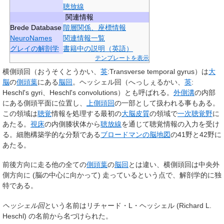
聴放線
関連情報
Brede Database
階層関係、座標情報
NeuroNames
関連情報一覧
グレイの解剖学
書籍中の説明（英語）
テンプレートを表示
横側頭回
（おうそくとうかい、
英
:Transverse temporal gyrus）は
大
脳
の
側頭葉
にある
脳回
。
ヘッシェル回
（へっしぇるかい、
英
:
Heschl's gyri、Heschl's convolutions）とも呼ばれる。
外側溝
の内部
にある側頭平面に位置し、
上側頭回
の一部として扱われる事もある。
この領域は
聴覚
情報を処理する最初の
大脳皮質
の領域で
一次聴覚野
に
あたる。
視床
の内側膝状体から
聴放線
を通じて聴覚情報の入力を受け
る。細胞構築学的な分類である
ブロードマンの脳地図
の41野と42野に
あたる。
前後方向に走る他の全ての
側頭葉
の
脳回
とは違い、横側頭回は中央外
側方向に (脳の中心に向かって) 走っているという点で、解剖学的に独
特である。
ヘッシェル回
という名前はリチャード・L・ヘッシェル (Richard L.
Heschl) の名前から名づけられた。