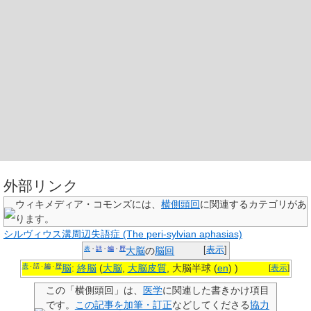
外部リンク
ウィキメディア・コモンズには、
横側頭回
に関連するカテゴリがあ
ります。
シルヴィウス溝周辺失語症 (The peri-sylvian aphasias)
表
話
編
歴
大脳
の
脳回
[
表示
]
・
・
・
表
話
編
歴
・
・
・
脳
:
終脳
(
大脳
,
大脳皮質
, 大脳半球
(
en
)
)
[
表示
]
この「
横側頭回
」は、
医学
に関連した
書きかけ項目
です。
この記事を加筆・訂正
などしてくださる
協力