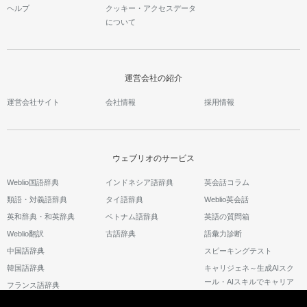
ヘルプ
クッキー・アクセスデータ
について
運営会社の紹介
運営会社サイト
会社情報
採用情報
ウェブリオのサービス
Weblio国語辞典
インドネシア語辞典
英会話コラム
類語・対義語辞典
タイ語辞典
Weblio英会話
英和辞典・和英辞典
ベトナム語辞典
英語の質問箱
Weblio翻訳
古語辞典
語彙力診断
中国語辞典
スピーキングテスト
韓国語辞典
キャリジェネ～生成AIスク
ール・AIスキルでキャリア
フランス語辞典
アップ～