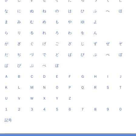
な
に
ぬ
ね
の
は
ひ
ふ
へ
ほ
ま
み
む
め
も
や
ゆ
よ
ら
り
る
れ
ろ
わ
を
ん
が
ぎ
ぐ
げ
ご
ざ
じ
ず
ぜ
ぞ
だ
ぢ
づ
で
ど
ば
び
ぶ
べ
ぼ
ぱ
ぴ
ぷ
ぺ
ぽ
Ａ
Ｂ
Ｃ
Ｄ
Ｅ
Ｆ
Ｇ
Ｈ
Ｉ
Ｊ
Ｋ
Ｌ
Ｍ
Ｎ
Ｏ
Ｐ
Ｑ
Ｒ
Ｓ
Ｔ
Ｕ
Ｖ
Ｗ
Ｘ
Ｙ
Ｚ
１
２
３
４
５
６
７
８
９
０
記号