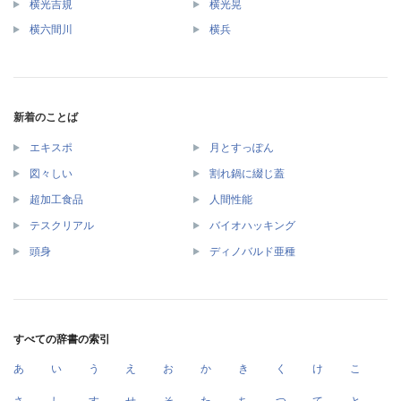
横光吉規
横光晃
横六間川
横兵
新着のことば
エキスポ
月とすっぽん
図々しい
割れ鍋に綴じ蓋
超加工食品
人間性能
テスクリアル
バイオハッキング
頭身
ディノバルド亜種
すべての辞書の索引
あ
い
う
え
お
か
き
く
け
こ
さ
し
す
せ
そ
た
ち
つ
て
と