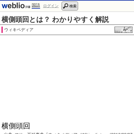
国語
ログイン
検索
横側頭回とは？ わかりやすく解説
ウィキペディア
横側頭回