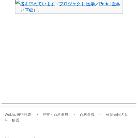
者を求めています
（
プロジェクト:医学
／
Portal:医学
と医療
）。
Weblio国語辞典
>
辞書・百科事典
>
百科事典
>
横側頭回
の意
味・解説