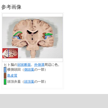
参考画像
ヒト脳の
冠状断面
。
外側溝
周辺に色。
横側頭回
（
側頭葉
の一部）
島皮質
頭頂弁蓋（
頭頂葉
の一部）