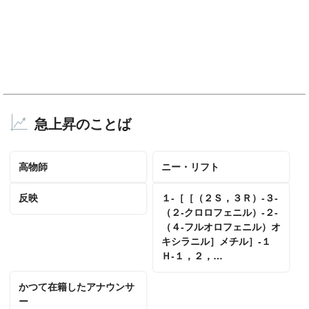
急上昇のことば
高物師
ニー・リフト
反映
１‐［［（２Ｓ，３Ｒ）‐３‐
（２‐クロロフェニル）‐２‐
（４‐フルオロフェニル）オ
キシラニル］メチル］‐１
Ｈ‐１，２，…
かつて在籍したアナウンサ
ー