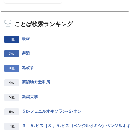
ことば検索ランキング
最遅
1位
邂逅
2位
為政者
3位
新潟地方裁判所
4位
新潟大学
5位
５β‐フェニルオキソラン‐２‐オン
6位
３，５‐ビス［３，５‐ビス（ベンジルオキシ）ベンジルオ
7位