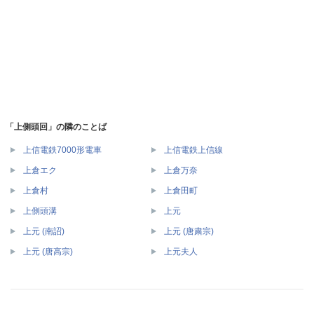
「上側頭回」の隣のことば
上信電鉄7000形電車
上信電鉄上信線
上倉エク
上倉万奈
上倉村
上倉田町
上側頭溝
上元
上元 (南詔)
上元 (唐粛宗)
上元 (唐高宗)
上元夫人