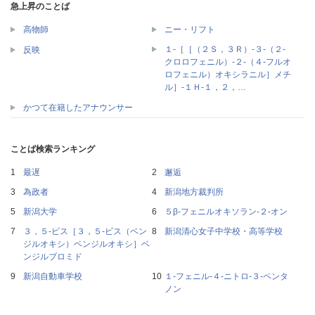
急上昇のことば
高物師
ニー・リフト
１‐［［（２Ｓ，３Ｒ）‐３‐（２‐
反映
クロロフェニル）‐２‐（４‐フルオ
ロフェニル）オキシラニル］メチ
ル］‐１Ｈ‐１，２，…
かつて在籍したアナウンサー
ことば検索ランキング
最遅
邂逅
為政者
新潟地方裁判所
新潟大学
５β‐フェニルオキソラン‐２‐オン
３，５‐ビス［３，５‐ビス（ベン
新潟清心女子中学校・高等学校
ジルオキシ）ベンジルオキシ］ベ
ンジルブロミド
新潟自動車学校
１‐フェニル‐４‐ニトロ‐３‐ペンタ
ノン