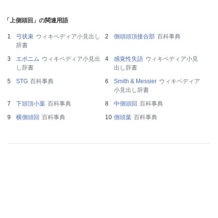
「上側頭回」の関連用語
弓状束
ウィキペディア小見出し
側頭頭頂接合部
百科事典
辞書
エポニム
ウィキペディア小見出
感覚性失語
ウィキペディア小見
し辞書
出し辞書
STG
百科事典
Smith & Messier
ウィキペディア
小見出し辞書
下頭頂小葉
百科事典
中側頭回
百科事典
横側頭回
百科事典
側頭葉
百科事典