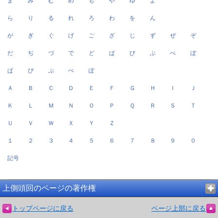
ま
み
む
め
も
や
ゆ
よ
ら
り
る
れ
ろ
わ
を
ん
が
ぎ
ぐ
げ
ご
ざ
じ
ず
ぜ
ぞ
だ
ぢ
づ
で
ど
ば
び
ぶ
べ
ぼ
ぱ
ぴ
ぷ
ぺ
ぽ
Ａ
Ｂ
Ｃ
Ｄ
Ｅ
Ｆ
Ｇ
Ｈ
Ｉ
Ｊ
Ｋ
Ｌ
Ｍ
Ｎ
Ｏ
Ｐ
Ｑ
Ｒ
Ｓ
Ｔ
Ｕ
Ｖ
Ｗ
Ｘ
Ｙ
Ｚ
１
２
３
４
５
６
７
８
９
０
記号
上側頭回のページの著作権
トップページに戻る
ページ上部に戻る