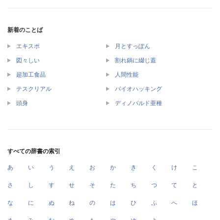
新着のことば
エキスポ
月とすっぽん
図々しい
割れ鍋に綴じ蓋
超加工食品
人間性能
テスクリアル
バイオハッキング
頭身
ディノバルド亜種
すべての辞書の索引
あ
い
う
え
お
か
き
く
け
こ
さ
し
す
せ
そ
た
ち
つ
て
と
な
に
ぬ
ね
の
は
ひ
ふ
へ
ほ