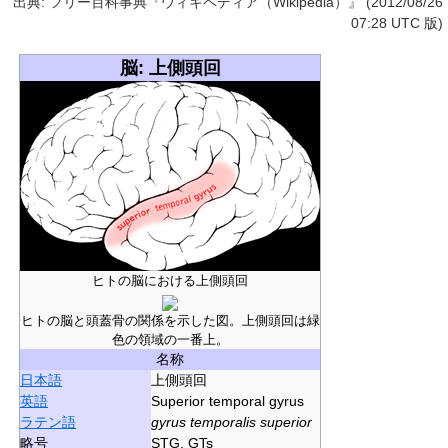
出典: フリー百科事典『ウィキペディア（Wikipedia）』 (2012/08/26
07:28 UTC 版)
脳: 上側頭回
ヒトの脳における上側頭回
ヒトの脳と頭蓋骨の関係を示した図。上側頭回は緑
色の領域の一番上。
名称
日本語
上側頭回
英語
Superior temporal gyrus
ラテン語
gyrus temporalis superior
略号
STG, GTs