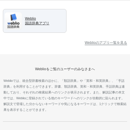
Weblio
国語辞典アプリ
Weblioのアプリ一覧を見る
Weblioをご覧のユーザーのみなさまへ
Weblioでは、統合型辞書検索のほかに、「類語辞典」や「英和・和英辞典」、「手話
辞典」を利用することができます。辞書、類語辞典、英和・和英辞典、手話辞典は連
動しており、それぞれの検索結果へのリンクが表示されます。また、解説記事の本文
中では、Weblioに登録されている他のキーワードへのリンクが自動的に貼られます。
解説文で登場した分からないキーワードや気になるキーワードは、1クリックで検索結
果を表示することができます。