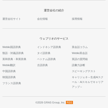
運営会社の紹介
運営会社サイト
会社情報
採用情報
ウェブリオのサービス
Weblio国語辞典
インドネシア語辞典
英会話コラム
類語・対義語辞典
タイ語辞典
Weblio英会話
英和辞典・和英辞典
ベトナム語辞典
英語の質問箱
Weblio翻訳
古語辞典
語彙力診断
中国語辞典
スピーキングテスト
韓国語辞典
キャリジェネ～生成AIスク
ール・AIスキルでキャリア
フランス語辞典
アップ～
©2026 GRAS Group, Inc.