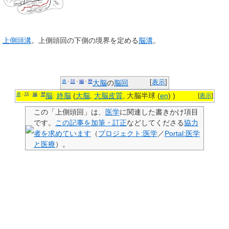
上側頭溝
。上側頭回の下側の境界を定める
脳溝
。
表
話
編
歴
大脳
の
脳回
[
表示
]
・
・
・
表
話
編
歴
・
・
・
脳
:
終脳
(
大脳
,
大脳皮質
, 大脳半球
(
en
)
)
[
表示
]
この「
上側頭回
」は、
医学
に関連した
書きかけ項目
です。
この記事を加筆・訂正
などしてくださる
協力
者を求めています
（
プロジェクト:医学
／
Portal:医学
と医療
）。