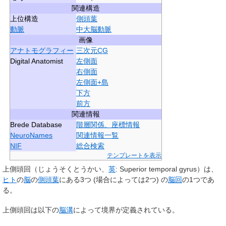
関連構造
上位構造
側頭葉
動脈
中大脳動脈
画像
アナトモグラフィー
三次元CG
Digital Anatomist
左側面
右側面
左側面+島
下方
前方
関連情報
Brede Database
階層関係、座標情報
NeuroNames
関連情報一覧
NIF
総合検索
テンプレートを表示
上側頭回
（じょうそくとうかい、
英
:
Superior temporal gyrus
）は、
ヒト
の
脳
の
側頭葉
にある3つ (場合によっては2つ) の
脳回
の1つであ
る。
上側頭回は以下の
脳溝
によって境界が定義されている。