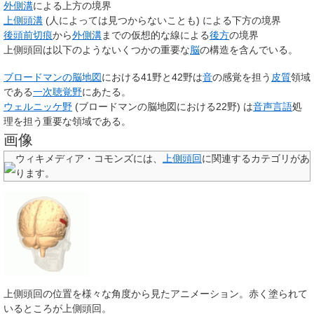
外側溝
による上方の境界
上側頭溝
(人によっては見つからないことも) による下方の境界
後頭前切痕
から
外側溝
までの仮想的な線による
後方
の境界
上側頭回は以下のようないくつかの重要な
脳
の構造を含んでいる。
ブロードマンの脳地図
における41野と42野は
音
の感覚を担う
皮質
領域
である
一次聴覚野
にあたる。
ウェルニッケ野
(ブロードマンの脳地図における22野) は
音声言語
処
理を担う重要な領域である。
画像
ウィキメディア・コモンズには、
上側頭回
に関連するカテゴリがあ
ります。
上側頭回の位置を様々な角度から見たアニメーション。赤く塗られて
いるところが上側頭回。