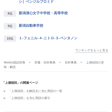
シ］ベンジルブロミド
新潟清心女子中学校・高等学校
8位
新潟自動車学校
9位
１‐フェニル‐４‐ニトロ‐３‐ペンタノン
10位
ランキングをもっと見る
Weblio国語辞典
>
辞書・百科事典
>
百科事典
>
上側頭回
の意
味・解説
「上側頭回」の関連ページ
「上側頭回」を解説文に含む用語の一覧
「上側頭回」を含む用語の索引