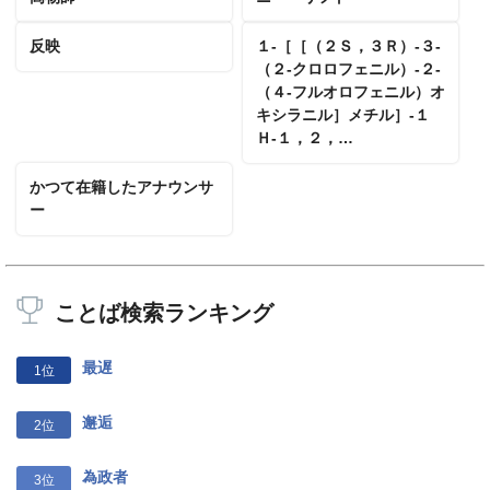
反映
１‐［［（２Ｓ，３Ｒ）‐３‐
（２‐クロロフェニル）‐２‐
（４‐フルオロフェニル）オ
キシラニル］メチル］‐１
Ｈ‐１，２，…
かつて在籍したアナウンサ
ー
ことば検索ランキング
最遅
1位
邂逅
2位
為政者
3位