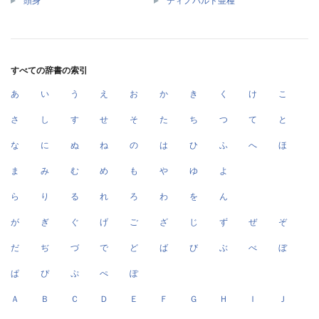
頭身
ディノバルド亜種
すべての辞書の索引
あ
い
う
え
お
か
き
く
け
こ
さ
し
す
せ
そ
た
ち
つ
て
と
な
に
ぬ
ね
の
は
ひ
ふ
へ
ほ
ま
み
む
め
も
や
ゆ
よ
ら
り
る
れ
ろ
わ
を
ん
が
ぎ
ぐ
げ
ご
ざ
じ
ず
ぜ
ぞ
だ
ぢ
づ
で
ど
ば
び
ぶ
べ
ぼ
ぱ
ぴ
ぷ
ぺ
ぽ
Ａ
Ｂ
Ｃ
Ｄ
Ｅ
Ｆ
Ｇ
Ｈ
Ｉ
Ｊ