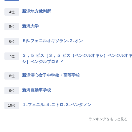
新潟地方裁判所
4位
新潟大学
5位
５β‐フェニルオキソラン‐２‐オン
6位
３，５‐ビス［３，５‐ビス（ベンジルオキシ）ベンジルオ
7位
シ］ベンジルブロミド
新潟清心女子中学校・高等学校
8位
新潟自動車学校
9位
１‐フェニル‐４‐ニトロ‐３‐ペンタノン
10位
ランキングをもっと見る