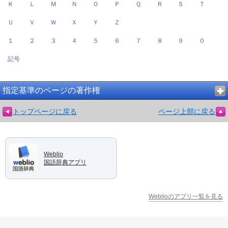
Ｋ
Ｌ
Ｍ
Ｎ
Ｏ
Ｐ
Ｑ
Ｒ
Ｓ
Ｔ
Ｕ
Ｖ
Ｗ
Ｘ
Ｙ
Ｚ
１
２
３
４
５
６
７
８
９
０
記号
指定基準のページの著作権
トップページに戻る
ページ上部に戻る
Weblio
国語辞典アプリ
Weblioのアプリ一覧を見る