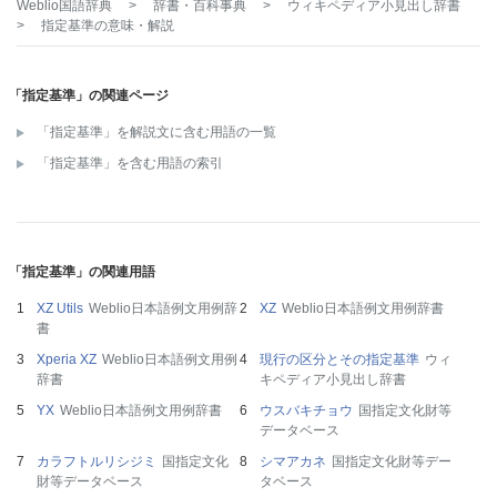
Weblio国語辞典
>
辞書・百科事典
>
ウィキペディア小見出し辞書
>
指定基準
の意味・解説
「指定基準」の関連ページ
「指定基準」を解説文に含む用語の一覧
「指定基準」を含む用語の索引
「指定基準」の関連用語
XZ Utils
Weblio日本語例文用例辞
XZ
Weblio日本語例文用例辞書
書
Xperia XZ
Weblio日本語例文用例
現行の区分とその指定基準
ウィ
辞書
キペディア小見出し辞書
YX
Weblio日本語例文用例辞書
ウスバキチョウ
国指定文化財等
データベース
カラフトルリシジミ
国指定文化
シマアカネ
国指定文化財等デー
財等データベース
タベース