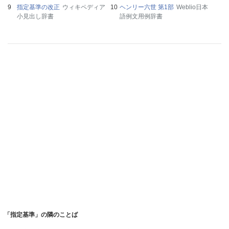
指定基準の改正
ウィキペディア
ヘンリー六世 第1部
Weblio日本
小見出し辞書
語例文用例辞書
「指定基準」の隣のことば