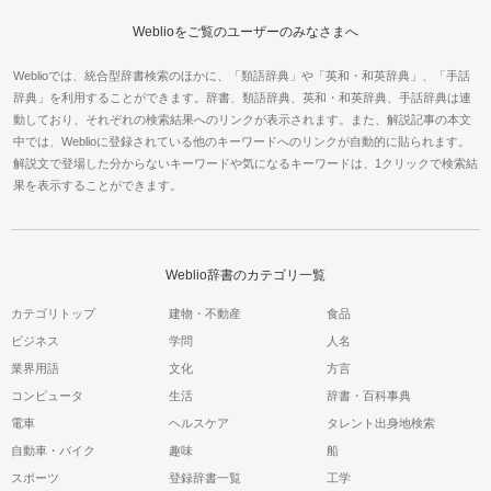
Weblioをご覧のユーザーのみなさまへ
Weblioでは、統合型辞書検索のほかに、「類語辞典」や「英和・和英辞典」、「手話
辞典」を利用することができます。辞書、類語辞典、英和・和英辞典、手話辞典は連
動しており、それぞれの検索結果へのリンクが表示されます。また、解説記事の本文
中では、Weblioに登録されている他のキーワードへのリンクが自動的に貼られます。
解説文で登場した分からないキーワードや気になるキーワードは、1クリックで検索結
果を表示することができます。
Weblio辞書のカテゴリ一覧
カテゴリトップ
建物・不動産
食品
ビジネス
学問
人名
業界用語
文化
方言
コンピュータ
生活
辞書・百科事典
電車
ヘルスケア
タレント出身地検索
自動車・バイク
趣味
船
スポーツ
登録辞書一覧
工学