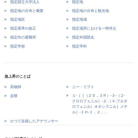
指定国立大学法人
指定地
指定地の分布と概要
指定地の分布と観光地
指定地区
指定地域
指定基準の改正
指定場所における一時停止
指定外の避難所
指定外国競走
指定学校
指定学科
急上昇のことば
高物師
ニー・リフト
１‐［［（２Ｓ，３Ｒ）‐３‐（２‐
反映
クロロフェニル）‐２‐（４‐フルオ
ロフェニル）オキシラニル］メチ
ル］‐１Ｈ‐１，２，…
かつて在籍したアナウンサー