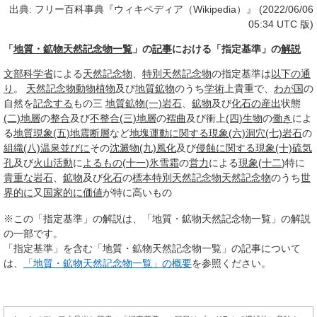
出典: フリー百科事典『ウィキペディア（Wikipedia）』 (2022/06/06
05:34 UTC 版)
「
地質・鉱物天然記念物一覧
」の
記事
における「指定基準」の
解説
文部科学省
による
天然記念物
、
特別天然記念物
の指定基準は
以下の通
り
。
天然記念物
動物植物
及び
地質鉱物
のうち
学術
上貴重で、
わが国
の
自然を
記念する
もの三
地質鉱物
(一)
岩石
、
鉱物
及び
化石の産出
状態
(二)
地層
の
整合
及び
不整合
(三)
地層
の
褶曲
及び衝上
(四)
生物
の
働き
によ
る
地質
現象
(五)
地震断層
など
地塊運動
に関する
現象
(六)
洞穴
(七)
岩石
の
組織
(八)
温泉
並びに
その
沈澱物
(九)
風化
及び
侵蝕
に関する
現象
(十)
硫気
孔
及び
火山活動
に
よるもの
(
十一
)
氷雪
霜
の
営力
による
現象
(
十二
)特に
貴重な
岩石
、
鉱物
及び
化石
の
標本
特別天然記念物
天然記念物
のうち
世
界的に
又
国家的に
価値
が特に高いもの
※この「指定基準」の解説は、「地質・鉱物天然記念物一覧」の解説
の一部です。
「指定基準」を含む「地質・鉱物天然記念物一覧」の記事について
は、
「地質・鉱物天然記念物一覧」の概要
を参照ください。