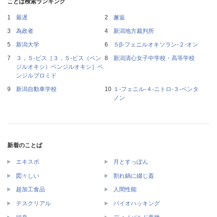
ことば検索ランキング
最遅
邂逅
為政者
新潟地方裁判所
新潟大学
５β‐フェニルオキソラン‐２‐オン
３，５‐ビス［３，５‐ビス（ベン
新潟清心女子中学校・高等学校
ジルオキシ）ベンジルオキシ］ベ
ンジルブロミド
新潟自動車学校
１‐フェニル‐４‐ニトロ‐３‐ペンタ
ノン
新着のことば
エキスポ
月とすっぽん
図々しい
割れ鍋に綴じ蓋
超加工食品
人間性能
テスクリアル
バイオハッキング