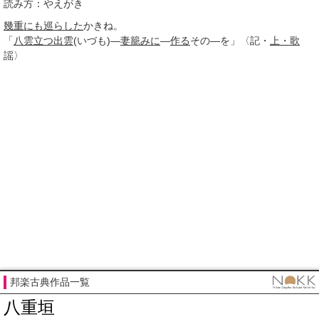
読み方：やえがき
幾重にも
巡らした
かきね。
「
八雲立つ
出雲
(いづも)―
妻籠みに
―
作る
その―を」〈記・
上・歌
謡〉
邦楽古典作品一覧
八重垣