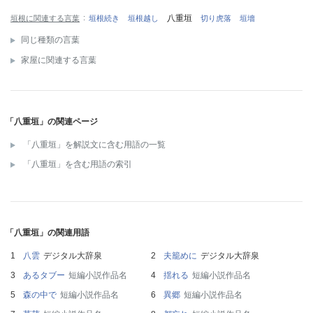
八重垣
垣根に関連する言葉
垣根続き
垣根越し
切り虎落
垣墻
同じ種類の言葉
家屋に関連する言葉
「八重垣」の関連ページ
「八重垣」を解説文に含む用語の一覧
「八重垣」を含む用語の索引
「八重垣」の関連用語
八雲
デジタル大辞泉
夫籠めに
デジタル大辞泉
あるタブー
短編小説作品名
揺れる
短編小説作品名
森の中で
短編小説作品名
異郷
短編小説作品名