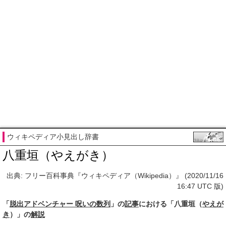
ウィキペディア小見出し辞書
八重垣（やえがき）
出典: フリー百科事典『ウィキペディア（Wikipedia）』 (2020/11/16
16:47 UTC 版)
「
脱出アドベンチャー 呪いの数列
」の
記事
における「八重垣（
やえが
き
）」の
解説