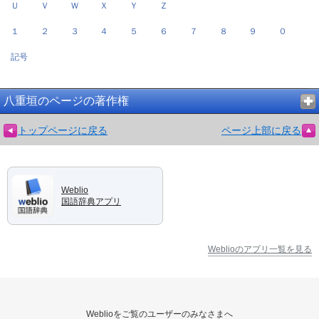
Ｕ
Ｖ
Ｗ
Ｘ
Ｙ
Ｚ
１
２
３
４
５
６
７
８
９
０
記号
八重垣のページの著作権
トップページに戻る
ページ上部に戻る
Weblio
国語辞典アプリ
Weblioのアプリ一覧を見る
Weblioをご覧のユーザーのみなさまへ