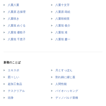
八重八重
八重十文字
八重原 志保理
八重原 蒔絵
八重咲き
八重咲樹里
八重垣 めぐる
八重垣 俊介
八重垣 優歌子
八重垣 准
八重垣 千恵子
八重垣 慶一
新着のことば
エキスポ
月とすっぽん
図々しい
割れ鍋に綴じ蓋
超加工食品
人間性能
テスクリアル
バイオハッキング
頭身
ディノバルド亜種