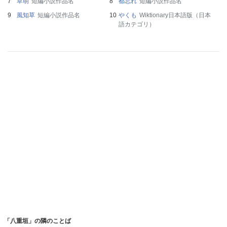
草萌
短編小説作品名
都忘れ
短編小説作品名
風知草
短編小説作品名
やくも
Wiktionary日本語版（日本
語カテゴリ）
「八重垣」の隣のことば