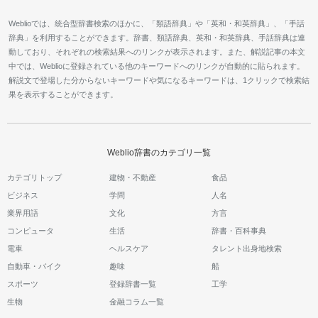
Weblioでは、統合型辞書検索のほかに、「類語辞典」や「英和・和英辞典」、「手話
辞典」を利用することができます。辞書、類語辞典、英和・和英辞典、手話辞典は連
動しており、それぞれの検索結果へのリンクが表示されます。また、解説記事の本文
中では、Weblioに登録されている他のキーワードへのリンクが自動的に貼られます。
解説文で登場した分からないキーワードや気になるキーワードは、1クリックで検索結
果を表示することができます。
Weblio辞書のカテゴリ一覧
カテゴリトップ
建物・不動産
食品
ビジネス
学問
人名
業界用語
文化
方言
コンピュータ
生活
辞書・百科事典
電車
ヘルスケア
タレント出身地検索
自動車・バイク
趣味
船
スポーツ
登録辞書一覧
工学
生物
金融コラム一覧