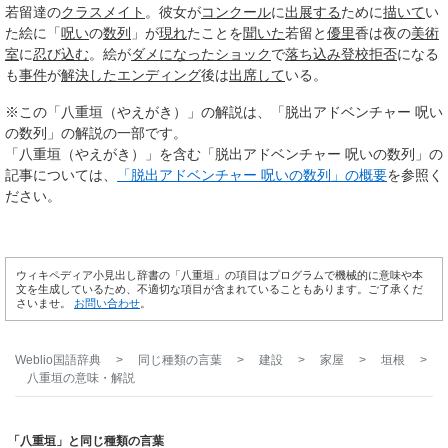
若留達の
クラスメイト
。彼女が
コンクール
に
出展する
ために
描いて
い
た絵に「
呪い
の
数列
」が
現れ
たことを
聞いた
若留と
優里
香は夜の
美術
室
に
忍び込む
。絵が
ダメ
になった
ショック
で
落ち込み
登校拒否
になる
も
事件
が
解決した
エンディング
後は
出席して
いる。
※この「八重垣（やえがき）」の解説は、「脱出アドベンチャー 呪い
の数列」の解説の一部です。
「八重垣（やえがき）」を含む「脱出アドベンチャー 呪いの数列」の
記事については、
「脱出アドベンチャー 呪いの数列」の概要
を参照く
ださい。
ウィキペディア小見出し辞書の「八重垣」の項目はプログラムで機械的に意味や本
文を生成しているため、不適切な項目が含まれていることもあります。ご了承くだ
さいませ。
お問い合わせ
。
Weblio国語辞典
>
同じ種類の言葉
>
建設
>
家屋
>
垣根
>
八重垣
の意味・解説
「八重垣」と同じ種類の言葉