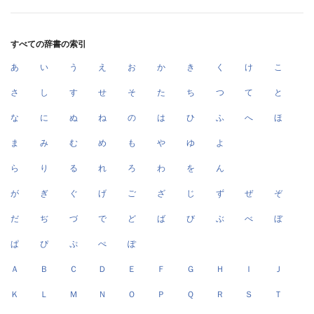
すべての辞書の索引
あ
い
う
え
お
か
き
く
け
こ
さ
し
す
せ
そ
た
ち
つ
て
と
な
に
ぬ
ね
の
は
ひ
ふ
へ
ほ
ま
み
む
め
も
や
ゆ
よ
ら
り
る
れ
ろ
わ
を
ん
が
ぎ
ぐ
げ
ご
ざ
じ
ず
ぜ
ぞ
だ
ぢ
づ
で
ど
ば
び
ぶ
べ
ぼ
ぱ
ぴ
ぷ
ぺ
ぽ
Ａ
Ｂ
Ｃ
Ｄ
Ｅ
Ｆ
Ｇ
Ｈ
Ｉ
Ｊ
Ｋ
Ｌ
Ｍ
Ｎ
Ｏ
Ｐ
Ｑ
Ｒ
Ｓ
Ｔ