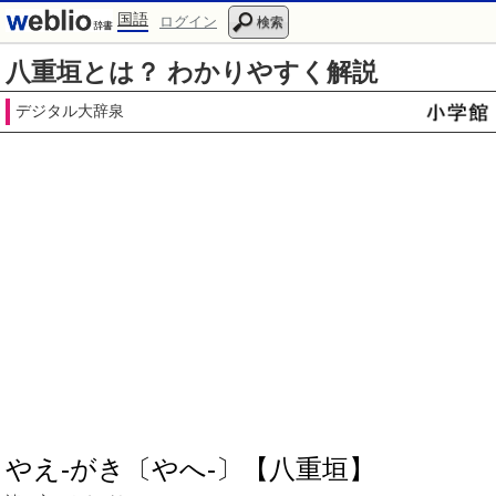
国語
ログイン
検索
八重垣とは？ わかりやすく解説
デジタル大辞泉
やえ‐がき〔やへ‐〕【八重垣】