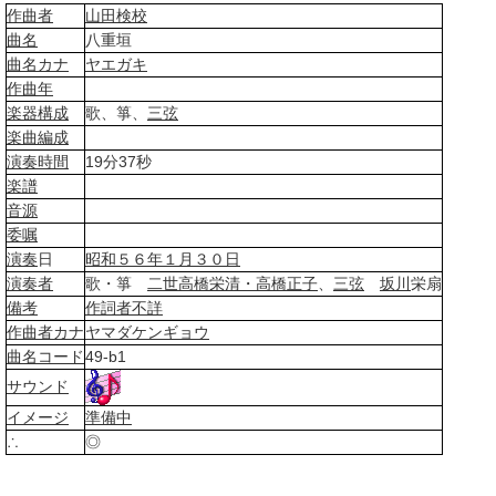
作曲者
山田検校
曲名
八重垣
曲名
カナ
ヤエガキ
作曲年
楽器構成
歌、箏、
三弦
楽曲
編成
演奏
時間
19分37秒
楽譜
音源
委嘱
演奏
日
昭和５６年
１月３０日
演奏者
歌・箏
二世
高橋栄
清・高
橋
正子
、
三弦
坂川
栄扇
備考
作詞者
不詳
作曲者
カナ
ヤマダケンギョウ
曲名
コード
49-b1
サウンド
イメージ
準備中
∴
◎