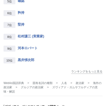
確認
5位
矜持
6位
堅持
7位
松村謙三 (実業家)
8位
河本ロバート
9位
黒井悌次郎
10位
ランキングをもっと見る
Weblio国語辞典
>
固有名詞の種類
>
人名
>
政治家
>
海外の
政治家
>
グルジアの政治家
>
ズヴィアド・ガムサフルディア
の意
味・解説