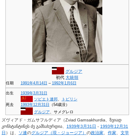
グルジア
初代
大統領
任期
1991年
4月14日
–
1992年
1月6日
出生
1939年
3月31日
ソビエト連邦
、
トビリシ
死去
1993年
12月31日
（54歳没）
グルジア
、サメグレロ
ズヴィアド・ガムサフルディア
（
Zviad Gamsakhurdia
、ზვიად
კონსტანტინეს ძე გამსახურდია、
1939年
3月31日
-
1993年
12月31
日
）は、
ソ連
の
グルジア（現・ジョージア）
の
政治家
、
作家
、
文学