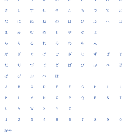
さ
し
す
せ
そ
た
ち
つ
て
と
な
に
ぬ
ね
の
は
ひ
ふ
へ
ほ
ま
み
む
め
も
や
ゆ
よ
ら
り
る
れ
ろ
わ
を
ん
が
ぎ
ぐ
げ
ご
ざ
じ
ず
ぜ
ぞ
だ
ぢ
づ
で
ど
ば
び
ぶ
べ
ぼ
ぱ
ぴ
ぷ
ぺ
ぽ
Ａ
Ｂ
Ｃ
Ｄ
Ｅ
Ｆ
Ｇ
Ｈ
Ｉ
Ｊ
Ｋ
Ｌ
Ｍ
Ｎ
Ｏ
Ｐ
Ｑ
Ｒ
Ｓ
Ｔ
Ｕ
Ｖ
Ｗ
Ｘ
Ｙ
Ｚ
１
２
３
４
５
６
７
８
９
０
記号