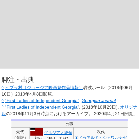
脚注・出典
^
ヒブラ村（ジョージア映画祭作品情報）
岩波ホール（2018年06月
10日）2019年4月8日閲覧。
^
“First Ladies of Independent Georgia”
.
Georgian Journal
^
“First Ladies of Independent Georgia”
. (2018年10月29日).
オリジナ
ル
の2018年11月3日時点におけるアーカイブ。
2020年4月21日閲覧。
公職
先代
次代
グルジア大統領
（創設）
エドゥアルド・シェワルナゼ
初代：1991 - 1992