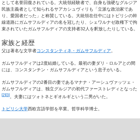
として名誉回復されている。大統領経験者で、自身も強硬なグルジア
民族主義者として知られるサアカシュヴィリも「立派な政治家であ
り、愛国者だった」と称賛している。大統領在任中にはトビリシの幹
線道路にガムサフルディアの名を冠したり、シェワルナゼ政権下で拘
束されていたガムサフルディアの支持者32人を釈放したりしている。
家族と経歴
父は著名な文学者
コンスタンティネ・ガムサフルディア
。
ガムサフルディアは2度結婚している。最初の妻ダリ・ロルアとの間
には、コンスタンチン・ガムサフルディアという息子がいる。
ガムサフルディアの2番目の妻であるマナナ・アーシュヴァッツェ・
ガムサフルディアは、独立グルジアの初代ファーストレディとなった
[
2
]
[
3
]
。夫妻にはツォトネとギオルギという二男がいた。
トビリシ大学
西欧言語学部を卒業。哲学科学博士。