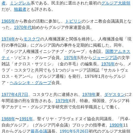
者
。
ミングレル
系である。民主的に選出された最初の
グルジア大統領
だが、
独裁者
とも評される。
1965年
から教会の活動に参加し、
トビリシ
のシオニ教会会議議員とな
った。
1970年代
始めからグルジア作家連盟会員。
1974年
から
モスクワ
の人権擁護家と関係を維持し、人権擁護会報「現
行の事件記録」にグルジア国内の事件を定期的に掲載した。同年、
「グルジア人権擁護イニシアチブ・グループ」を創設。
国際アムネス
ティ
・ソビエト・グループ会員。
1975年
5月から
ジョージア語
の文学
雑誌「オクロス・サツミシ」（金の羊毛）の編集長。
1976年
から、メ
ラブ・コスタワと共同でもう1つのジョージア語雑誌『サカルトヴェ
ロス・モアンベ』（グルジア通報）を発行。1976年1月からグルジ
ア・
ヘルシンキ・グループ
会員。
1977年
4月7日
、コスタワと共に逮捕され、
1978年
夏、
ダゲスタン
に2
年間追放の刑を宣告される。
1979年
6月、特赦。帰国後、グルジア科
学アカデミー・グルジア文学研究所で先任科学職員として働く。
1988年
〜
1991年
、聖イリヤ・プラヴェドヌイ協会共同議長、「円卓-
自由グルジア」（グルジア円卓会議）ブロックの指導者。
1990年
11
月からグルジア
最高会議
議長。
1991年
5月26日
初代のグルジア大統領