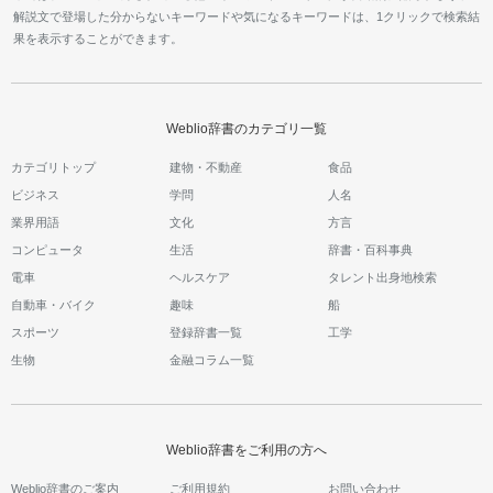
解説文で登場した分からないキーワードや気になるキーワードは、1クリックで検索結
果を表示することができます。
Weblio辞書のカテゴリ一覧
カテゴリトップ
建物・不動産
食品
ビジネス
学問
人名
業界用語
文化
方言
コンピュータ
生活
辞書・百科事典
電車
ヘルスケア
タレント出身地検索
自動車・バイク
趣味
船
スポーツ
登録辞書一覧
工学
生物
金融コラム一覧
Weblio辞書をご利用の方へ
Weblio辞書のご案内
ご利用規約
お問い合わせ