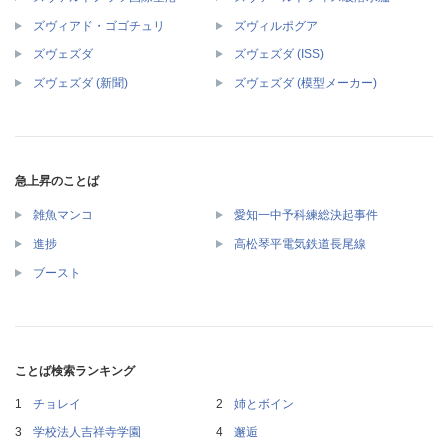
ズヴィアド・ゴゴチュリ
ズヴィルポグア
ズヴェズダ
ズヴェズダ (ISS)
ズヴェズダ (新聞)
ズヴェズダ (模型メーカー)
急上昇のことば
雑魚マンコ
愛知一中予科練総決起事件
進捗
高松琴平電気鉄道長尾線
ブースト
ことば検索ランキング
チョレイ
姉とボイン
学校法人吉祥寺学園
邂逅