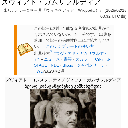
ズヴィアド・ガムサフルディア
出典: フリー百科事典『ウィキペディア（Wikipedia）』 (2026/02/25
08:32 UTC 版)
この記事は検証可能な参考文献や出典が全
く示されていないか、不十分です。
出典を
追加して記事の信頼性向上にご協力くださ
い。
（
このテンプレートの使い方
）
?
出典検索
:
"ズヴィアド・ガムサフルディ
ア"
–
ニュース
·
書籍
·
スカラー
·
CiNii
·
J-
STAGE
·
NDL
·
dlib.jp
·
ジャパンサーチ
·
TWL
(
2023年1月
)
ズヴィアド・コンスタンティノヴィッチ・ガムサフルディア
ზვიად კონსტანტინესძე გამსახურდია