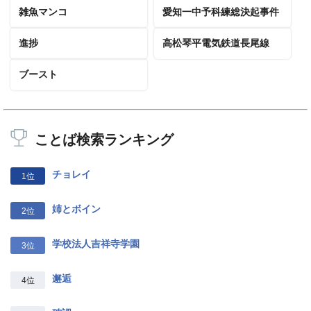
雑魚マンコ
愛知一中予科練総決起事件
進捗
高松琴平電気鉄道長尾線
ブースト
ことば検索ランキング
チョレイ
1位
姉とボイン
2位
学校法人吉祥寺学園
3位
邂逅
4位