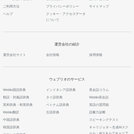
ご利用方法
プライバシーポリシー
サイトマップ
ヘルプ
クッキー・アクセスデータ
について
運営会社の紹介
運営会社サイト
会社情報
採用情報
ウェブリオのサービス
Weblio国語辞典
インドネシア語辞典
英会話コラム
類語・対義語辞典
タイ語辞典
Weblio英会話
英和辞典・和英辞典
ベトナム語辞典
英語の質問箱
Weblio翻訳
古語辞典
語彙力診断
中国語辞典
スピーキングテスト
韓国語辞典
キャリジェネ～生成AIスク
ール・AIスキルでキャリア