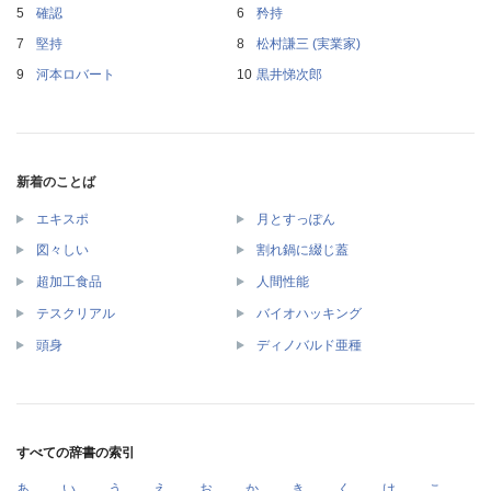
確認
矜持
堅持
松村謙三 (実業家)
河本ロバート
黒井悌次郎
新着のことば
エキスポ
月とすっぽん
図々しい
割れ鍋に綴じ蓋
超加工食品
人間性能
テスクリアル
バイオハッキング
頭身
ディノバルド亜種
すべての辞書の索引
あ
い
う
え
お
か
き
く
け
こ