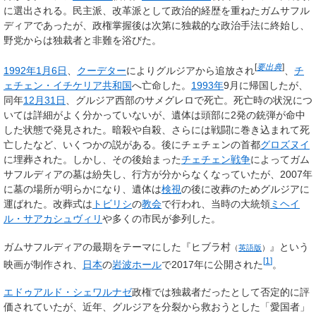
に選出される。民主派、改革派として政治的経歴を重ねたガムサフル
ディアであったが、政権掌握後は次第に独裁的な政治手法に終始し、
野党からは独裁者と非難を浴びた。
[
要出典
]
1992年
1月6日
、
クーデター
によりグルジアから追放され
、
チ
ェチェン・イチケリア共和国
へ亡命した。
1993年
9月に帰国したが、
同年
12月31日
、グルジア西部のサメグレロで死亡。死亡時の状況につ
いては詳細がよく分かっていないが、遺体は頭部に2発の銃弾が命中
した状態で発見された。暗殺や自殺、さらには戦闘に巻き込まれて死
亡したなど、いくつかの説がある。後にチェチェンの首都
グロズヌイ
に埋葬された。しかし、その後始まった
チェチェン戦争
によってガム
サフルディアの墓は紛失し、行方が分からなくなっていたが、2007年
に墓の場所が明らかになり、遺体は
検視
の後に改葬のためグルジアに
運ばれた。改葬式は
トビリシ
の
教会
で行われ、当時の大統領
ミヘイ
ル・サアカシュヴィリ
や多くの市民が参列した。
ガムサフルディアの最期をテーマにした『
ヒブラ村
』という
（
英語版
）
[
1
]
映画が制作され、
日本
の
岩波ホール
で2017年に公開された
。
エドゥアルド・シェワルナゼ
政権では独裁者だったとして否定的に評
価されていたが、近年、グルジアを分裂から救おうとした「愛国者」