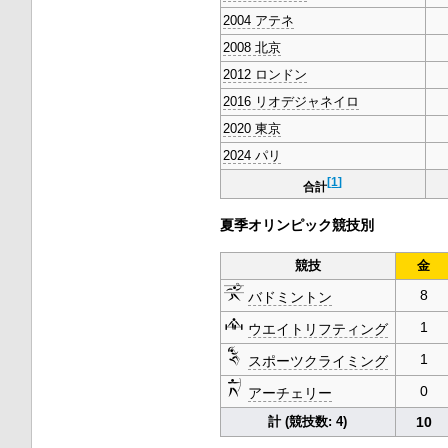
2004 アテネ
2008 北京
2012 ロンドン
2016 リオデジャネイロ
2020 東京
2024 パリ
[
1
]
合計
夏季オリンピック競技別
競技
金
8
バドミントン
1
ウエイトリフティング
1
スポーツクライミング
0
アーチェリー
計 (競技数: 4)
10