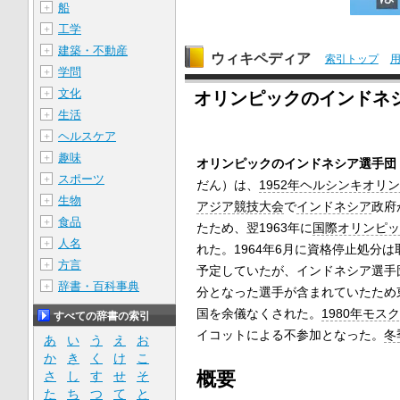
船
＋
工学
＋
建築・不動産
＋
ウィキペディア
索引トップ
学問
＋
文化
＋
オリンピックのインドネ
生活
＋
ヘルスケア
＋
趣味
＋
オリンピックのインドネシア選手団
スポーツ
＋
だん）は、
1952年ヘルシンキオリ
生物
＋
アジア競技大会
で
インドネシア
政府
食品
＋
たため、翌1963年に
国際オリンピッ
人名
＋
れた。1964年6月に資格停止処分
方言
＋
予定していたが、インドネシア選手
辞書・百科事典
＋
分となった選手が含まれていたため
国を余儀なくされた。
1980年モス
すべての辞書の索引
イコットによる不参加となった。
冬
あ
い
う
え
お
か
き
く
け
こ
概要
さ
し
す
せ
そ
た
ち
つ
て
と