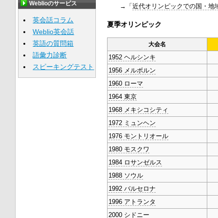
Weblioのサービス
→「
近代オリンピックでの国・地
英会話コラム
夏季オリンピック
Weblio英会話
英語の質問箱
大会名
語彙力診断
1952 ヘルシンキ
スピーキングテスト
1956 メルボルン
1960 ローマ
1964 東京
1968 メキシコシティ
1972 ミュンヘン
1976 モントリオール
1980 モスクワ
1984 ロサンゼルス
1988 ソウル
1992 バルセロナ
1996 アトランタ
2000 シドニー