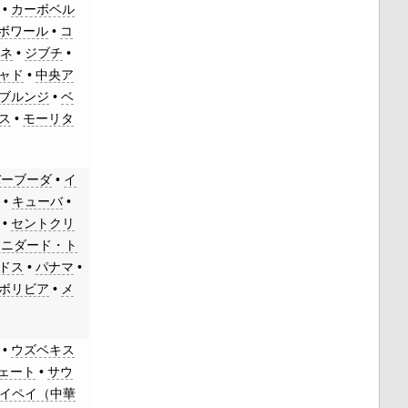
•
カーボベル
ボワール
•
コ
オネ
•
ジブチ
•
ャド
•
中央ア
ブルンジ
•
ベ
ス
•
モーリタ
バーブーダ
•
イ
ナ
•
キューバ
•
•
セントクリ
リニダード・ト
ドス
•
パナマ
•
ボリビア
•
メ
•
ウズベキス
ェート
•
サウ
イペイ（中華