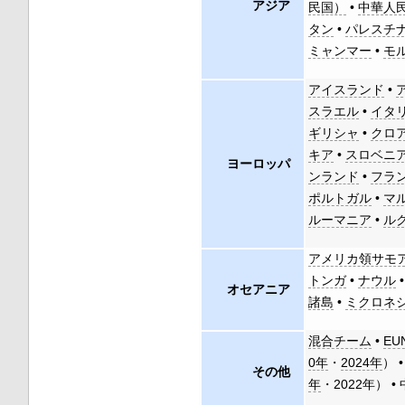
アジア
民国）
•
中華人
タン
•
パレスチ
ミャンマー
•
モ
アイスランド
•
スラエル
•
イタ
ギリシャ
•
クロ
キア
•
スロベニ
ヨーロッパ
ンランド
•
フラ
ポルトガル
•
マ
ルーマニア
•
ル
アメリカ領サモ
トンガ
•
ナウル
オセアニア
諸島
•
ミクロネ
混合チーム
•
EU
0年
・
2024年
） 
その他
年
・2022年） •