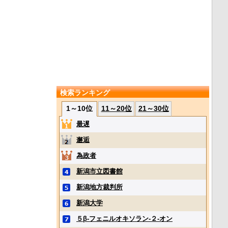
検索ランキング
1～10位
11～20位
21～30位
最遅
邂逅
為政者
新潟市立図書館
新潟地方裁判所
新潟大学
５β‐フェニルオキソラン‐２‐オン