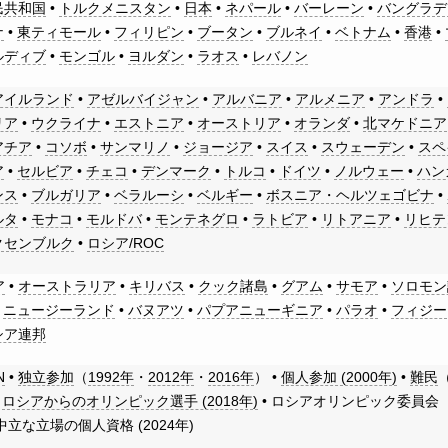
民共和国
•
トルクメニスタン
•
日本
•
ネパール
•
バーレーン
•
バングラデ
ナ
•
東ティモール
•
フィリピン
•
ブータン
•
ブルネイ
•
ベトナム
•
香港
•
ルディブ
•
モンゴル
•
ヨルダン
•
ラオス
•
レバノン
アイルランド
•
アゼルバイジャン
•
アルバニア
•
アルメニア
•
アンドラ
•
リア
•
ウクライナ
•
エストニア
•
オーストリア
•
オランダ
•
北マケドニア
アチア
•
コソボ
•
サンマリノ
•
ジョージア
•
スイス
•
スウェーデン
•
スペ
ア
•
セルビア
•
チェコ
•
デンマーク
•
トルコ
•
ドイツ
•
ノルウェー
•
ハン
ンス
•
ブルガリア
•
ベラルーシ
•
ベルギー
•
ボスニア・ヘルツェゴビナ
•
ルタ
•
モナコ
•
モルドバ
•
モンテネグロ
•
ラトビア
•
リトアニア
•
リヒテ
クセンブルク
•
ロシア/ROC
ア
•
オーストラリア
•
キリバス
•
クック諸島
•
グアム
•
サモア
•
ソロモン
•
ニュージーランド
•
バヌアツ
•
パプアニューギニア
•
パラオ
•
フィジー
シア連邦
N
•
独立参加
（
1992年
・
2012年
・
2016年
） •
個人参加 (2000年)
•
難民
•
ロシアからのオリンピック選手 (2018年)
• ロシアオリンピック委員会（
 中立な立場の個人資格 (2024年)