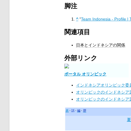
脚注
^
“
Team Indonesia - Profile |
関連項目
日本とインドネシアの関係
外部リンク
ポータル オリンピック
インドネシアオリンピック委
オリンピックのインドネシア
オリンピックのインドネシア
表
話
編
歴
夏