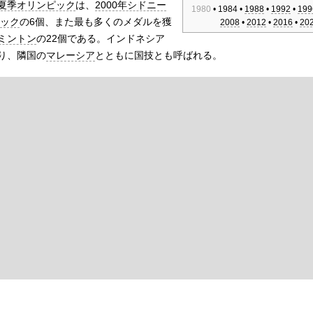
夏季オリンピック
は、
2000年シドニー
1980
• 1984 •
1988
•
1992
•
199
ピック
の6個、また最も多くのメダルを獲
2008
•
2012
•
2016
•
20
ミントン
の22個である。インドネシア
り、隣国の
マレーシア
とともに国技とも呼ばれる。