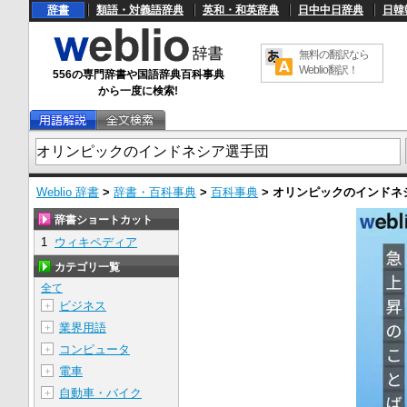
辞書
類語・対義語辞典
英和・和英辞典
日中中日辞典
日韓
無料の翻訳なら
Weblio翻訳！
556の専門辞書や国語辞典百科事典
から一度に検索!
Weblio 辞書
>
辞書・百科事典
>
百科事典
>
オリンピックのインドネ
辞書ショートカット
1
ウィキペディア
カテゴリ一覧
全て
ビジネス
＋
業界用語
＋
コンピュータ
＋
電車
＋
自動車・バイク
＋