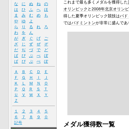
これまで最も多くメダルを獲得した
な
に
ぬ
ね
の
オリンピック
と
2008年北京オリン
は
ひ
ふ
へ
ほ
ま
み
む
め
も
得した夏季オリンピック競技は
バド
や
ゆ
よ
では
バドミントン
が非常に盛んであ
ら
り
る
れ
ろ
わ
を
ん
が
ぎ
ぐ
げ
ご
ざ
じ
ず
ぜ
ぞ
だ
ぢ
づ
で
ど
ば
び
ぶ
べ
ぼ
ぱ
ぴ
ぷ
ぺ
ぽ
Ａ
Ｂ
Ｃ
Ｄ
Ｅ
Ｆ
Ｇ
Ｈ
Ｉ
Ｊ
Ｋ
Ｌ
Ｍ
Ｎ
Ｏ
Ｐ
Ｑ
Ｒ
Ｓ
Ｔ
Ｕ
Ｖ
Ｗ
Ｘ
Ｙ
Ｚ
１
２
３
４
５
６
７
８
９
０
記号
メダル獲得数一覧