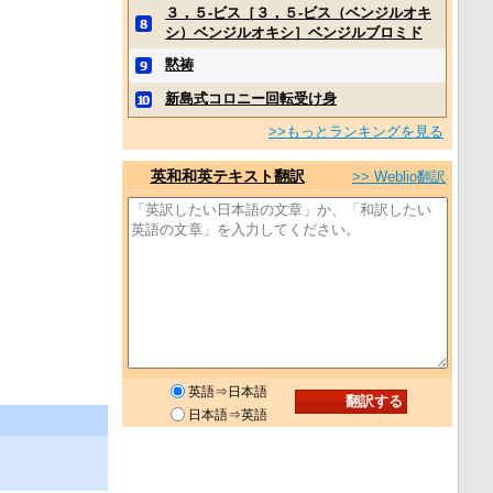
３，５‐ビス［３，５‐ビス（ベンジルオキ
シ）ベンジルオキシ］ベンジルブロミド
黙祷
新島式コロニー回転受け身
>>もっとランキングを見る
英和和英テキスト翻訳
>> Weblio翻訳
英語⇒日本語
日本語⇒英語