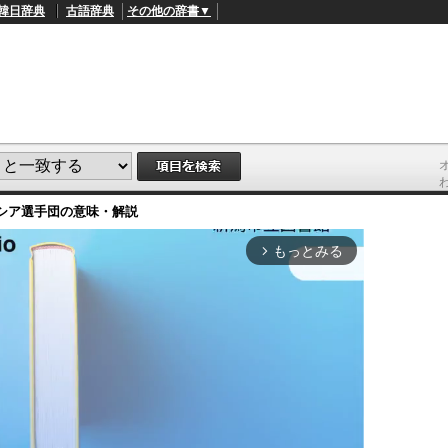
韓日辞典
古語辞典
その他の辞書▼
シア選手団
の意味・解説
もっとみる
arrow_forward_ios