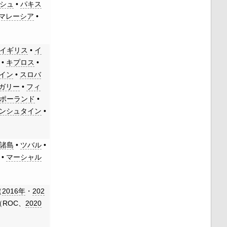
シュ
•
パキス
マレーシア
•
イギリス
•
イ
•
キプロス
•
イン
•
スロバ
ガリー
•
フィ
ポーランド
•
ンシュタイン
•
諸島
•
ツバル
•
•
マーシャル
（
2016年
・
202
ROC、
2020