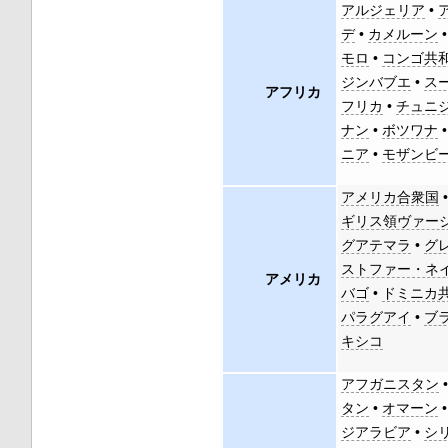
アルジェリア
•
デ
•
カメルーン
モロ
•
コンゴ共
ジンバブエ
•
ス
アフリカ
フリカ
•
チュニ
ナン
•
ボツワナ
ニア
•
モザンビ
アメリカ合衆国
ギリス領ヴァー
グアテマラ
•
グ
ストファー・ネ
アメリカ
バゴ
•
ドミニカ
パラグアイ
•
ブ
キシコ
アフガニスタン
タン
•
オマーン
ジアラビア
•
シ