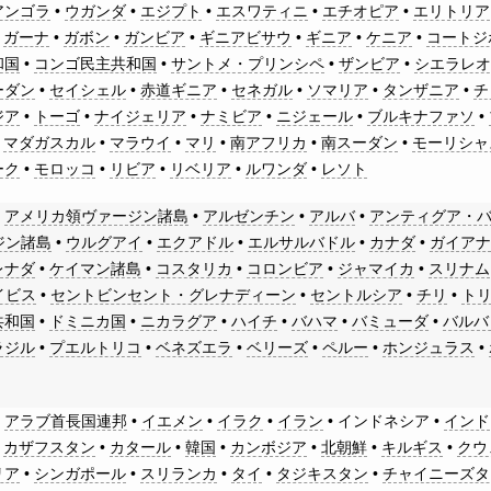
アンゴラ
•
ウガンダ
•
エジプト
•
エスワティニ
•
エチオピア
•
エリトリア
•
ガーナ
•
ガボン
•
ガンビア
•
ギニアビサウ
•
ギニア
•
ケニア
•
コートジ
和国
•
コンゴ民主共和国
•
サントメ・プリンシペ
•
ザンビア
•
シエラレ
ーダン
•
セイシェル
•
赤道ギニア
•
セネガル
•
ソマリア
•
タンザニア
•
チ
ジア
•
トーゴ
•
ナイジェリア
•
ナミビア
•
ニジェール
•
ブルキナファソ
•
•
マダガスカル
•
マラウイ
•
マリ
•
南アフリカ
•
南スーダン
•
モーリシャ
ーク
•
モロッコ
•
リビア
•
リベリア
•
ルワンダ
•
レソト
•
アメリカ領ヴァージン諸島
•
アルゼンチン
•
アルバ
•
アンティグア・
ジン諸島
•
ウルグアイ
•
エクアドル
•
エルサルバドル
•
カナダ
•
ガイア
レナダ
•
ケイマン諸島
•
コスタリカ
•
コロンビア
•
ジャマイカ
•
スリナム
イビス
•
セントビンセント・グレナディーン
•
セントルシア
•
チリ
•
ト
共和国
•
ドミニカ国
•
ニカラグア
•
ハイチ
•
バハマ
•
バミューダ
•
バルバ
ラジル
•
プエルトリコ
•
ベネズエラ
•
ベリーズ
•
ペルー
•
ホンジュラス
•
•
アラブ首長国連邦
•
イエメン
•
イラク
•
イラン
•
インドネシア
•
インド
•
カザフスタン
•
カタール
•
韓国
•
カンボジア
•
北朝鮮
•
キルギス
•
クウ
リア
•
シンガポール
•
スリランカ
•
タイ
•
タジキスタン
•
チャイニーズタ