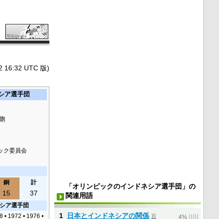
6:32 UTC 版)
シア選手団
旗
ック委員会
銅
計
「オリンピックのインドネシア選手団」の
15
37
関連用語
シア選手団
1
日本とインドネシアの関係
8 • 1972 • 1976 •
百
|
|
|
|
|
4%