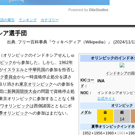
Powered by 
GliaStudios
用語の索引
ランキング
カテゴリー
M
シア選手団
u
出典: フリー百科事典『ウィキペディア（Wikipedia）』 (2024/11/12 1
t
e
（オリンピックのインドネシアせんしゅ
オリンピックのインドネ
ンピック
から参加した。しかし、
1962年
が
イスラエル
と
中華民国
の参加を拒否し
インドネシアの国
ク委員会
から一時資格停止処分を課さ
IOCコー
INA
は取り消され
東京オリンピック
への参加を
ド
：
団に
新興国競技大会
の問題で資格停止処
NOC
：
インドネシアオリンピ
東京オリンピックに参加することなく帰
公式サイト
クワオリンピック
は西側諸国とともにボ
オリンピック
メダル
金
銀
季オリンピック
への参加はまだない。
8
14
夏季オリンピックインドネ
1952 • 1956 • 1960 •
1964
• 196