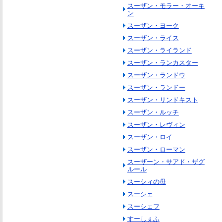
スーザン・モラー・オーキ
ン
スーザン・ヨーク
スーザン・ライス
スーザン・ライランド
スーザン・ランカスター
スーザン・ランドウ
スーザン・ランドー
スーザン・リンドキスト
スーザン・ルッチ
スーザン・レヴィン
スーザン・ロイ
スーザン・ローマン
スーザーン・サアド・ザグ
ルール
スーシィの母
スーシェ
スーシェフ
すーしぇふ