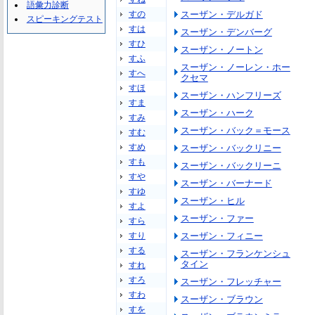
語彙力診断
すの
スーザン・デルガド
スピーキングテスト
すは
スーザン・デンバーグ
すひ
スーザン・ノートン
すふ
スーザン・ノーレン・ホー
すへ
クセマ
すほ
スーザン・ハンフリーズ
すま
スーザン・ハーク
すみ
スーザン・バック＝モース
すむ
すめ
スーザン・バックリニー
すも
スーザン・バックリーニ
すや
スーザン・バーナード
すゆ
スーザン・ヒル
すよ
スーザン・ファー
すら
すり
スーザン・フィニー
する
スーザン・フランケンシュ
タイン
すれ
すろ
スーザン・フレッチャー
すわ
スーザン・ブラウン
すを