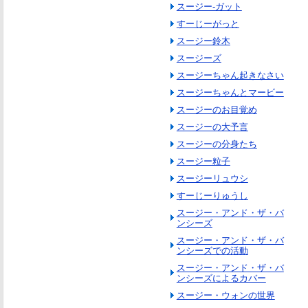
スージー‐ガット
すーじーがっと
スージー鈴木
スージーズ
スージーちゃん起きなさい
スージーちゃんとマービー
スージーのお目覚め
スージーの大予言
スージーの分身たち
スージー粒子
スージーリュウシ
すーじーりゅうし
スージー・アンド・ザ・バ
ンシーズ
スージー・アンド・ザ・バ
ンシーズでの活動
スージー・アンド・ザ・バ
ンシーズによるカバー
スージー・ウォンの世界