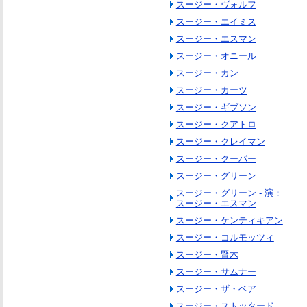
スージー・ヴォルフ
スージー・エイミス
スージー・エスマン
スージー・オニール
スージー・カン
スージー・カーツ
スージー・ギブソン
スージー・クアトロ
スージー・クレイマン
スージー・クーパー
スージー・グリーン
スージー・グリーン - 演：
スージー・エスマン
スージー・ケンティキアン
スージー・コルモッツィ
スージー・賢木
スージー・サムナー
スージー・ザ・ベア
スージー・ストッタード