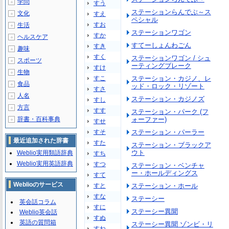
学問
＋
すう
ステーションらんでぶ～ス
文化
すえ
＋
ペシャル
すお
生活
＋
ステーションワゴン
すか
ヘルスケア
＋
すてーしょんわごん
すき
趣味
＋
すく
ステーションワゴン / シュ
スポーツ
＋
ーティングブレーク
すけ
生物
＋
すこ
ステーション・カジノ、レ
食品
＋
ッド・ロック・リゾート
すさ
人名
＋
ステーション・カジノズ
すし
方言
＋
すす
ステーション・パーク (フ
辞書・百科事典
ォーファー)
＋
すせ
すそ
ステーション・パーラー
最近追加された辞書
すた
ステーション・ブラックア
ウト
Weblio実用類語辞典
すち
Weblio実用英語辞典
すつ
ステーション・ベンチャ
ー・ホールディングス
すて
Weblioのサービス
すと
ステーション・ホール
すな
ステーシー
英会話コラム
すに
ステーシー異聞
Weblio英会話
すぬ
英語の質問箱
ステーシー異聞 ゾンビ・リ
すね