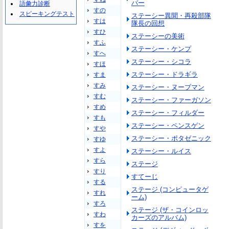
バー
語彙力診断
すの
スピーキングテスト
ステーシー異聞・再殺部隊
すは
隊長の回想
すひ
ステーシーの美術
すふ
ステーシー・ケンプ
すへ
ステーシー・シコラ
すほ
ステーシー・ドラギラ
すま
すみ
ステーシー・ヌーブマン
すむ
ステーシー・ファーガソン
すめ
ステーシー・フィルダー
すも
ステーシー・ペンスゲン
すや
ステーシー・ポタゼニック
すゆ
すよ
ステーシー・ルイス
すら
ステージ
すり
すてーじ
する
ステージ (コンピュータゲ
すれ
ーム)
すろ
ステージ (ザ・コインロッ
すわ
カーズのアルバム)
すを