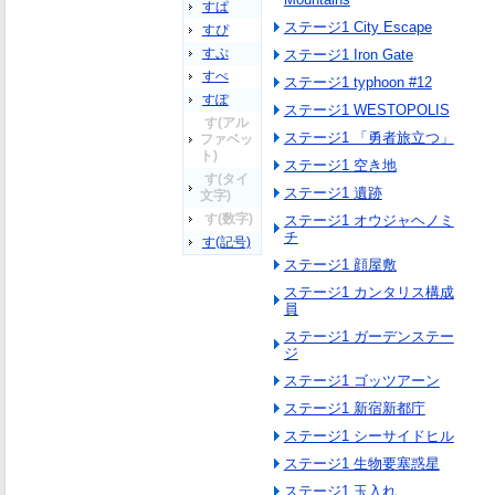
すぱ
ステージ1 City Escape
すぴ
すぷ
ステージ1 Iron Gate
すぺ
ステージ1 typhoon #12
すぽ
ステージ1 WESTOPOLIS
す(アル
ステージ1 「勇者旅立つ」
ファベッ
ト)
ステージ1 空き地
す(タイ
ステージ1 遺跡
文字)
す(数字)
ステージ1 オウジャヘノミ
チ
す(記号)
ステージ1 顔屋敷
ステージ1 カンタリス構成
員
ステージ1 ガーデンステー
ジ
ステージ1 ゴッツアーン
ステージ1 新宿新都庁
ステージ1 シーサイドヒル
ステージ1 生物要塞惑星
ステージ1 玉入れ