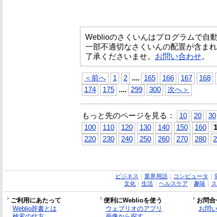
Weblioのさくいんはプログラムで
一部不適切なさくいんの配置が含まれ
了承くださいませ。
お問い合わせ
。
...
.
＜前へ
1
2
165
166
167
168
...
.
174
175
299
300
次へ＞
もっと先のページを見る：
10
20
30
100
110
120
130
140
150
160
220
230
240
250
260
270
280
2
ビジネス
｜
業界用語
｜
コンピュータ
｜
文化
｜
生活
｜
ヘルスケア
｜
趣味
｜
ス
ご利用にあたって
便利にWeblioを使う
お問合
Weblio辞書とは
ウェブリオのアプリ
お問
検索の仕方
画像から探す