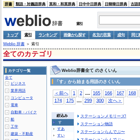
辞書
類語・対義語辞典
英和・和英辞典
日中中日辞典
日韓韓日辞典
古語
索引
トップ
索引
ランキング
画像から探す
名文の言葉
成句
同じ
Weblio 辞書
＞ 索引
全てのカテゴリ
Weblio辞書全て のさくいん
カテゴリ一覧
全て
「す」から始まる用語のさくいん
ビジネス
＋
業界用語
＋
...
.
＜前へ
1
2
165
166
167
168
コンピュータ
＋
...
.
174
175
299
300
次へ＞
電車
＋
自動車・バイク
＋
絞込み
ステーションメモリーズ!
船
＋
す
ステーション物語
工学
＋
すあ
ステーションらんでぶ〜
建築・不動産
＋
すい
ステーションらんでぶ～