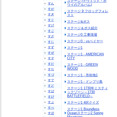
ステージ (デヴィッド・ボ
すん
ウイのアルバム)
すが
ステージ 9 フロッグフォレ
すぎ
スト
すぐ
ステージ&ボス
すげ
ステージ＆ボス紹介
すご
ステージ0 工事現場
すざ
ステージ0：vsベイヤー
すじ
すず
ステージ1
すぜ
ステージ1 - AMERICAN
CITY
すぞ
すだ
ステージ1 - GREEN
WOOD
すぢ
すづ
ステージ1 - 市街地1
すで
ステージ1 - ドンブリ島
すど
ステージ1 1730年ミスティ
すば
ックゾーン～1730
BATTLEFIELD～
すび
すぶ
ステージ1 4択クイズ
すべ
ステージ1 Boundless
Oceanステージ2 Spring
すぼ
Mountains