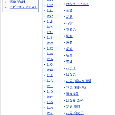
語彙力診断
はなまーじゃん
はの
スピーキングテスト
葉波
はは
はひ
花見
はふ
花実
はへ
羽並み
はほ
羽並
はま
波並
はみ
はむ
歯並
はめ
埴見
はも
刃波
はや
ハナミ
はゆ
はなみ
はよ
はら
花見 (曖昧さ回避)
はり
花見 (福岡県)
はる
蓮奈美彩
はれ
はなみ あや
はろ
花見 籠目
はわ
はを
花見 鹿の子