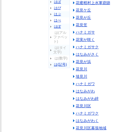
はぱ
花蜜柑村上水軍砦跡
はぴ
花見ケ丘
はぷ
花見が丘
はぺ
花見笠
はぽ
ハナミガサ
は(アル
ファベッ
花実が咲く
ト)
ハナミガサク
は(タイ
文字)
はなみがさく
は(数字)
花見が浜
は(記号)
花見川
埴見川
ハナミガワ
はなみがわ
はなみがわ絆
花見川区
ハナミガワク
はなみがわく
花見川区幕張地域