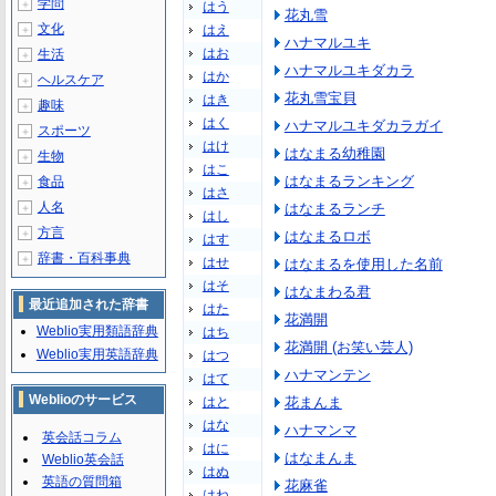
学問
＋
はう
花丸雪
文化
はえ
＋
ハナマルユキ
はお
生活
＋
ハナマルユキダカラ
はか
ヘルスケア
＋
花丸雪宝貝
はき
趣味
＋
はく
ハナマルユキダカラガイ
スポーツ
＋
はけ
はなまる幼稚園
生物
＋
はこ
はなまるランキング
食品
＋
はさ
人名
はなまるランチ
＋
はし
方言
＋
はなまるロボ
はす
辞書・百科事典
＋
はせ
はなまるを使用した名前
はそ
はなまわる君
最近追加された辞書
はた
花満開
Weblio実用類語辞典
はち
花満開 (お笑い芸人)
Weblio実用英語辞典
はつ
ハナマンテン
はて
Weblioのサービス
はと
花まんま
はな
ハナマンマ
英会話コラム
はに
はなまんま
Weblio英会話
はぬ
英語の質問箱
花麻雀
はね