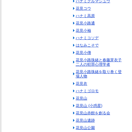
ハナミグルマシュウ
花見コウ
ハナミ高原
花見小路通
花見小袖
ハナミコソデ
はなみこそで
花見小僧
花見小路珠緒と春藤芽衣子
二人の犯罪心理学者
花見小路珠緒を取り巻く登
場人物
花見衣
ハナミゴロモ
花見山
花見山 (小惑星)
花見山赤館を創る会
花見山遺跡
花見山公園