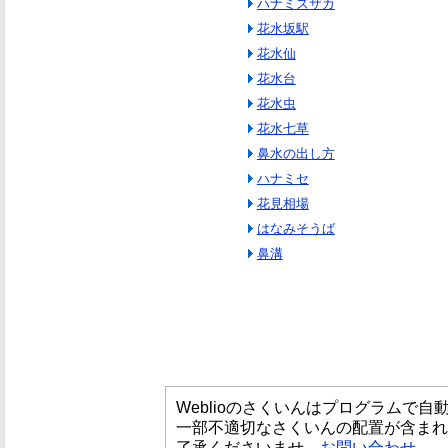
ハナミズザカ
花水坂駅
花水仙
花水台
花水虫
花水七草
鼻水の出し方
ハナミセ
花見相場
はなみそうば
鼻溝
Weblioのさくいんはプログラムで
一部不適切なさくいんの配置が含まれ
了承くださいませ。
お問い合わせ
。