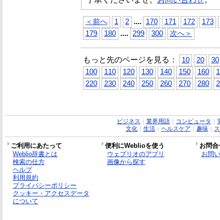
...
.
＜前へ
1
2
170
171
172
173
...
.
179
180
299
300
次へ＞
もっと先のページを見る：
10
20
30
100
110
120
130
140
150
160
1
220
230
240
250
260
270
280
2
ビジネス
｜
業界用語
｜
コンピュータ
｜
文化
｜
生活
｜
ヘルスケア
｜
趣味
｜
ス
ご利用にあたって
便利にWeblioを使う
お問合
Weblio辞書とは
ウェブリオのアプリ
お問
検索の仕方
画像から探す
ヘルプ
利用規約
プライバシーポリシー
クッキー・アクセスデータ
について