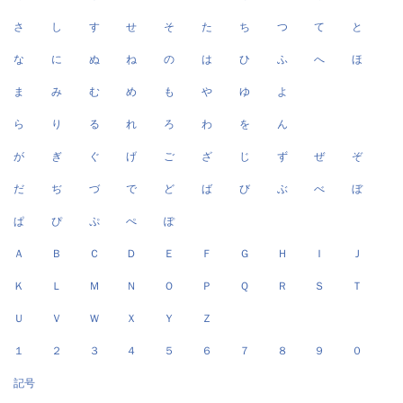
さ
し
す
せ
そ
た
ち
つ
て
と
な
に
ぬ
ね
の
は
ひ
ふ
へ
ほ
ま
み
む
め
も
や
ゆ
よ
ら
り
る
れ
ろ
わ
を
ん
が
ぎ
ぐ
げ
ご
ざ
じ
ず
ぜ
ぞ
だ
ぢ
づ
で
ど
ば
び
ぶ
べ
ぼ
ぱ
ぴ
ぷ
ぺ
ぽ
Ａ
Ｂ
Ｃ
Ｄ
Ｅ
Ｆ
Ｇ
Ｈ
Ｉ
Ｊ
Ｋ
Ｌ
Ｍ
Ｎ
Ｏ
Ｐ
Ｑ
Ｒ
Ｓ
Ｔ
Ｕ
Ｖ
Ｗ
Ｘ
Ｙ
Ｚ
１
２
３
４
５
６
７
８
９
０
記号