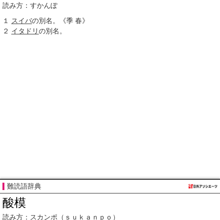
読み方：すかんぽ
１
スイバ
の別名。《
季
春》
２
イタドリ
の別名。
難読語辞典
酸模
読み方：
スカンポ
（ｓｕｋａｎｐｏ）