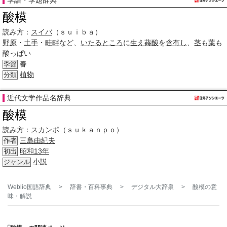
季語・季題辞典
酸模
読み方：
スイバ
（ｓｕｉｂａ）
野原
・
土手
・
畦畔
など、
いたるところ
に
生え
蓚酸
を
含有し
、
茎
も
葉
も
酸っぱい
春
季節
植物
分類
近代文学作品名辞典
酸模
読み方：
スカンポ
（ｓｕｋａｎｐｏ）
三島由紀夫
作者
昭和13年
初出
小説
ジャンル
Weblio国語辞典
>
辞書・百科事典
>
デジタル大辞泉
>
酸模
の意
味・解説