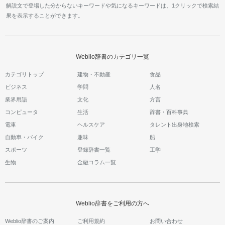
解説文で登場した分からないキーワードや気になるキーワードは、1クリックで検索結
果を表示することができます。
Weblio辞書のカテゴリ一覧
カテゴリトップ
建物・不動産
食品
ビジネス
学問
人名
業界用語
文化
方言
コンピュータ
生活
辞書・百科事典
電車
ヘルスケア
タレント出身地検索
自動車・バイク
趣味
船
スポーツ
登録辞書一覧
工学
生物
金融コラム一覧
Weblio辞書をご利用の方へ
Weblio辞書のご案内
ご利用規約
お問い合わせ