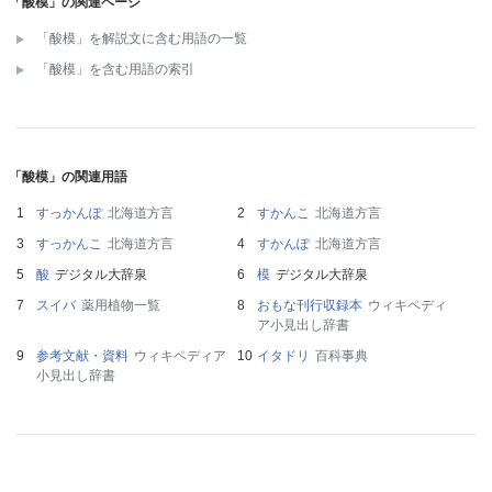
「酸模」の関連ページ
「酸模」を解説文に含む用語の一覧
「酸模」を含む用語の索引
「酸模」の関連用語
すっかんぽ
北海道方言
すかんこ
北海道方言
すっかんこ
北海道方言
すかんぽ
北海道方言
酸
デジタル大辞泉
模
デジタル大辞泉
スイバ
薬用植物一覧
おもな刊行収録本
ウィキペディ
ア小見出し辞書
参考文献・資料
ウィキペディア
イタドリ
百科事典
小見出し辞書