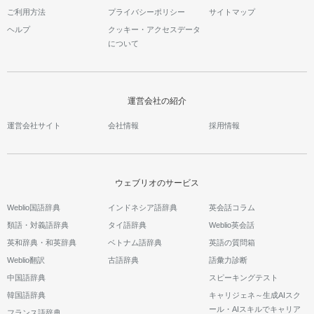
ご利用方法
プライバシーポリシー
サイトマップ
ヘルプ
クッキー・アクセスデータ
について
運営会社の紹介
運営会社サイト
会社情報
採用情報
ウェブリオのサービス
Weblio国語辞典
インドネシア語辞典
英会話コラム
類語・対義語辞典
タイ語辞典
Weblio英会話
英和辞典・和英辞典
ベトナム語辞典
英語の質問箱
Weblio翻訳
古語辞典
語彙力診断
中国語辞典
スピーキングテスト
韓国語辞典
キャリジェネ～生成AIスク
ール・AIスキルでキャリア
フランス語辞典