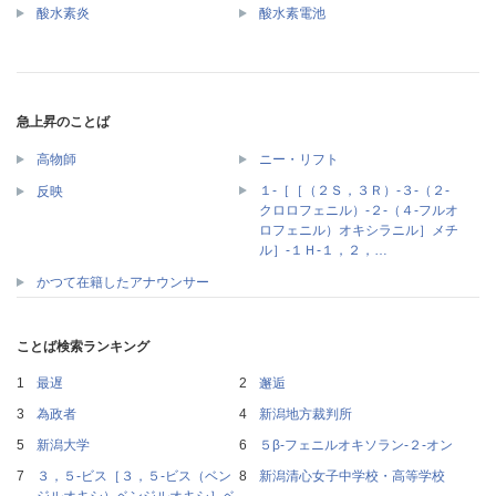
酸水素炎
酸水素電池
急上昇のことば
高物師
ニー・リフト
１‐［［（２Ｓ，３Ｒ）‐３‐（２‐
反映
クロロフェニル）‐２‐（４‐フルオ
ロフェニル）オキシラニル］メチ
ル］‐１Ｈ‐１，２，…
かつて在籍したアナウンサー
ことば検索ランキング
最遅
邂逅
為政者
新潟地方裁判所
新潟大学
５β‐フェニルオキソラン‐２‐オン
３，５‐ビス［３，５‐ビス（ベン
新潟清心女子中学校・高等学校
ジルオキシ）ベンジルオキシ］ベ