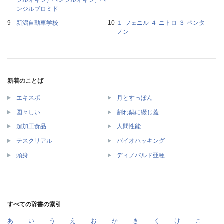
ンジルブロミド
新潟自動車学校
１‐フェニル‐４‐ニトロ‐３‐ペンタ
ノン
新着のことば
エキスポ
月とすっぽん
図々しい
割れ鍋に綴じ蓋
超加工食品
人間性能
テスクリアル
バイオハッキング
頭身
ディノバルド亜種
すべての辞書の索引
あ
い
う
え
お
か
き
く
け
こ