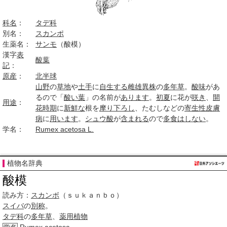
科名
：
タデ科
別名：
スカンポ
生薬名：
サンモ
（酸模）
漢字
表
酸葉
記
：
原産
：
北半球
山野
の
草地
や
土手
に
自生する
雌雄異株
の
多年草
。
酸味
があ
るので「
酸い
葉
」の名前が
あります
。
初夏
に花が
咲き
、
開
用途
：
花時期
に
新鮮な
根を
摩り
下ろし
、たむしなどの
寄生性
皮膚
病
に
用います
。
シュウ酸
が
含まれる
ので
多食
はしない
。
学名：
Rumex acetosa L.
植物名辞典
酸模
読み方：
スカンボ
（ｓｕｋａｎｂｏ）
スイバ
の
別称
。
タデ科
の
多年草
、
薬用植物