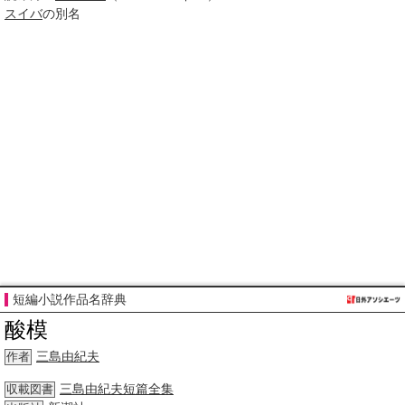
スイバ
の別名
短編小説作品名辞典
酸模
三島由紀夫
作者
三島由紀夫
短篇
全集
収載図書