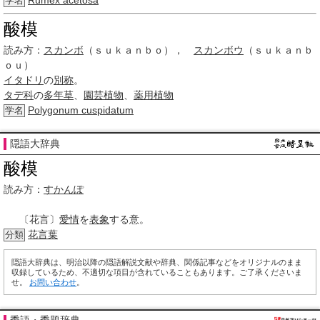
Rumex acetosa
学名
酸模
読み方：
スカンボ
（ｓｕｋａｎｂｏ），
スカンボウ
（ｓｕｋａｎｂ
ｏｕ）
イタドリ
の
別称
。
タデ科
の
多年草
、
園芸植物
、
薬用植物
Polygonum cuspidatum
学名
隠語大辞典
酸模
読み方：
すかんぽ
〔花言〕
愛情
を
表象
する意。
花言葉
分類
隠語大辞典は、明治以降の隠語解説文献や辞典、関係記事などをオリジナルのまま
収録しているため、不適切な項目が含れていることもあります。ご了承くださいま
せ。
お問い合わせ
。