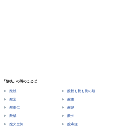
「酸模」の隣のことば
酸桃
酸桃も桃も桃の類
酸梨
酸棗
酸棗仁
酸楚
酸橘
酸欠
酸欠空気
酸毒症