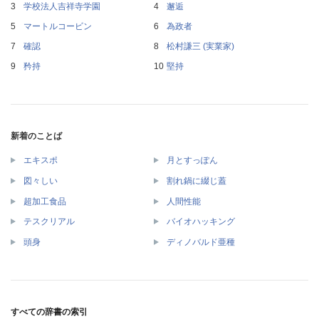
学校法人吉祥寺学園
邂逅
マートルコービン
為政者
確認
松村謙三 (実業家)
矜持
堅持
新着のことば
エキスポ
月とすっぽん
図々しい
割れ鍋に綴じ蓋
超加工食品
人間性能
テスクリアル
バイオハッキング
頭身
ディノバルド亜種
すべての辞書の索引