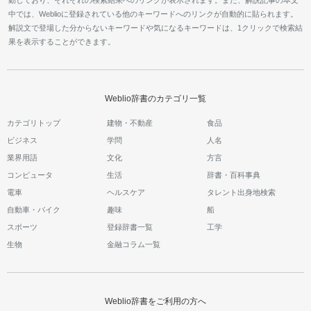
動しており、それぞれの検索結果へのリンクが表示されます。また、解説記事の本文
中では、Weblioに登録されている他のキーワードへのリンクが自動的に貼られます。
解説文で登場した分からないキーワードや気になるキーワードは、1クリックで検索結
果を表示することができます。
Weblio辞書のカテゴリ一覧
カテゴリトップ
建物・不動産
食品
ビジネス
学問
人名
業界用語
文化
方言
コンピュータ
生活
辞書・百科事典
電車
ヘルスケア
タレント出身地検索
自動車・バイク
趣味
船
スポーツ
登録辞書一覧
工学
生物
金融コラム一覧
Weblio辞書をご利用の方へ