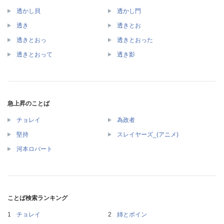
透かし貝
透かし門
透き
透きとお
透きとおっ
透きとおった
透きとおって
透き影
急上昇のことば
チョレイ
為政者
堅持
スレイヤーズ_(アニメ)
河本ロバート
ことば検索ランキング
チョレイ
姉とボイン