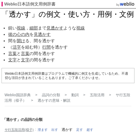
Weblio日本語例文用例辞書
「透かす」の例文・使い方・用例・文例
鋭い
視線
，
細部
まで
見透かす
ような
視線
彼の
心の内
を
見透かす
間を
開け
る、間を透かす
（
活字
を組む時）
行間
を透かす
言葉
と
言葉
の間を透かす
文字
と
文字
の間を透かす
Weblio日本語例文用例辞書はプログラムで機械的に例文を生成しているため、不適
切な項目が含まれていることもあります。ご了承くださいませ。
Weblio国語辞典
>
品詞の分類
>
動詞
>
五段活用
>
サ行五段
活用（様子）
>
透かす
の意味・解説
「透かす」の品詞の分類
透かす
サ行五段活用(様子)
澄ます
出す
足す
超す