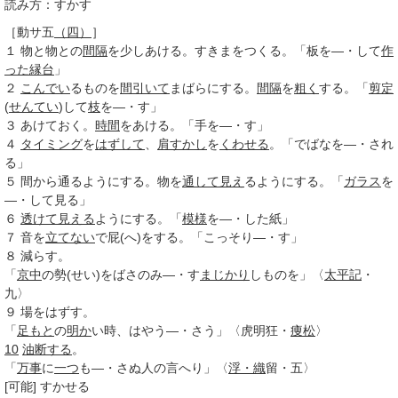
読み方：すかす
［動サ五
（四）
］
１
物と物との
間隔
を少しあける。すきまをつくる。「板を―・して
作
った
縁台
」
２
こんでい
るものを
間引いて
まばらにする。
間隔
を
粗く
する。「
剪定
(
せんてい
)して
枝
を―・す」
３
あけておく。
時間
をあける。「手を―・す」
４
タイミング
を
はずして
、
肩すかし
を
くわせる
。「でばなを―・され
る」
５
間から通るようにする。物を
通して
見え
るようにする。「
ガラス
を
―・して見る」
６
透けて見える
ようにする。「
模様
を―・した紙」
７
音を
立てない
で屁(へ)をする。「こっそり―・す」
８
減らす。
「
京中
の勢(せい)をばさのみ―・す
まじかり
しものを」〈
太平記
・
九〉
９
場をはずす。
「
足もと
の
明か
い時、はやう―・さう」〈虎明狂・
痩松
〉
10
油断する
。
「
万事
に
一つ
も―・さぬ人の言へり」〈
浮・織
留・五〉
[可能]
すかせる