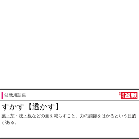
盆栽用語集
すかす【透かす】
葉・芽
・
枝・根
などの量を減らすこと。力の
調節
をはかるという
目的
がある。