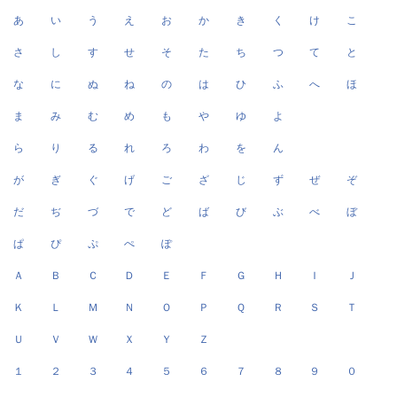
あ
い
う
え
お
か
き
く
け
こ
さ
し
す
せ
そ
た
ち
つ
て
と
な
に
ぬ
ね
の
は
ひ
ふ
へ
ほ
ま
み
む
め
も
や
ゆ
よ
ら
り
る
れ
ろ
わ
を
ん
が
ぎ
ぐ
げ
ご
ざ
じ
ず
ぜ
ぞ
だ
ぢ
づ
で
ど
ば
び
ぶ
べ
ぼ
ぱ
ぴ
ぷ
ぺ
ぽ
Ａ
Ｂ
Ｃ
Ｄ
Ｅ
Ｆ
Ｇ
Ｈ
Ｉ
Ｊ
Ｋ
Ｌ
Ｍ
Ｎ
Ｏ
Ｐ
Ｑ
Ｒ
Ｓ
Ｔ
Ｕ
Ｖ
Ｗ
Ｘ
Ｙ
Ｚ
１
２
３
４
５
６
７
８
９
０