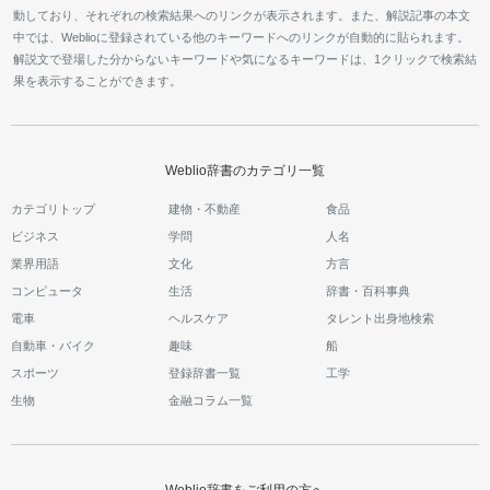
動しており、それぞれの検索結果へのリンクが表示されます。また、解説記事の本文
中では、Weblioに登録されている他のキーワードへのリンクが自動的に貼られます。
解説文で登場した分からないキーワードや気になるキーワードは、1クリックで検索結
果を表示することができます。
Weblio辞書のカテゴリ一覧
カテゴリトップ
建物・不動産
食品
ビジネス
学問
人名
業界用語
文化
方言
コンピュータ
生活
辞書・百科事典
電車
ヘルスケア
タレント出身地検索
自動車・バイク
趣味
船
スポーツ
登録辞書一覧
工学
生物
金融コラム一覧