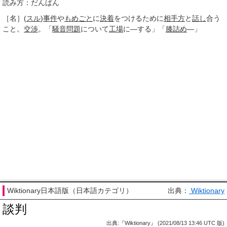
読み方：だんぱん
［名］
(
スル
)
事件
や
もめごと
に
決着
をつけるために
相手方
と
話し
合う
こと。
交渉
。「
騒音問題
について
工場
に―する」「
膝詰め
―」
Wiktionary日本語版（日本語カテゴリ）
出典：
Wiktionary
談判
出典:『Wiktionary』 (2021/08/13 13:46 UTC 版)