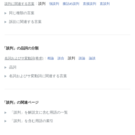
談判
談判に関連する言葉
強談判
膝詰め談判
直接談判
直談判
同じ種類の言葉
訴訟に関連する言葉
「談判」の品詞の分類
談判
名詞およびサ変動詞(希求)
相論
談合
談論
論談
品詞
名詞およびサ変動詞に関連する言葉
「談判」の関連ページ
「談判」を解説文に含む用語の一覧
「談判」を含む用語の索引