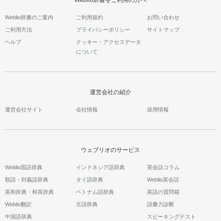
Weblio辞書をご利用の方へ
Weblio辞書のご案内
ご利用規約
お問い合わせ
ご利用方法
プライバシーポリシー
サイトマップ
ヘルプ
クッキー・アクセスデータ
について
運営会社の紹介
運営会社サイト
会社情報
採用情報
ウェブリオのサービス
Weblio国語辞典
インドネシア語辞典
英会話コラム
類語・対義語辞典
タイ語辞典
Weblio英会話
英和辞典・和英辞典
ベトナム語辞典
英語の質問箱
Weblio翻訳
古語辞典
語彙力診断
中国語辞典
スピーキングテスト