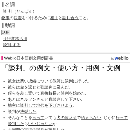
名詞
談
判
（
だんぱん
）
物事
の
決着
をつけるために
相手
と
話し合う
こと。
動詞
活用
サ行変格活用
談判-する
Weblio日本語例文用例辞書
「談判」の例文・使い方・用例・文例
彼女は悪い
成績
について
教師
に談判に
行った
彼らは金を
返せ
と
強談判
に
及んだ
.
僕ら
を
差し置いて
直接
校長
と談判を
始めた
.
あとは
ネルソン
さんと
直談判して
下さい
.
地主
に
談判して
地代
を
下げ
させよう
.
談判が
決裂した
.
そんなことを
言って
いても
犬の遠吠え
で
始まらない
. じかに
行って
談判した
ら
いいじゃない
か.
大国
間の
軍縮
の談判が
破裂した
.