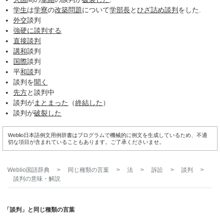
学生
は
学寮
の
改築
問題
について
学部長
と
ひざ詰め談判
をした.
外交
談判
強硬に
談判する
直接談判
講和
談判
国際
談判
平
和談
判
談判を
聞く
先方
と談判中
談判が
まとまった
（
終結した
）
談判が
破裂した
Weblio日本語例文用例辞書はプログラムで機械的に例文を生成しているため、不適
切な項目が含まれていることもあります。ご了承くださいませ。
Weblio国語辞典
>
同じ種類の言葉
>
法
>
訴訟
>
談判
>
談判
の意味・解説
「談判」と同じ種類の言葉