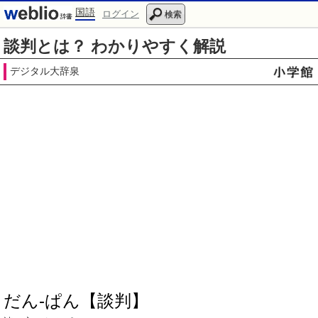
国語
ログイン
検索
談判とは？ わかりやすく解説
デジタル大辞泉
だん‐ぱん【談判】