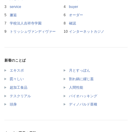
service
buyer
邂逅
オーダー
学校法人吉祥寺学園
確認
トリッシュヴァンディヴァー
インターネットカジノ
新着のことば
エキスポ
月とすっぽん
図々しい
割れ鍋に綴じ蓋
超加工食品
人間性能
テスクリアル
バイオハッキング
頭身
ディノバルド亜種