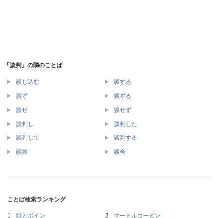
「談判」の隣のことば
談じ込む
談する
談ず
談ずる
談ぜ
談ぜず
談判し
談判した
談判して
談判する
談叢
談合
ことば検索ランキング
姉とボイン
マートルコービン