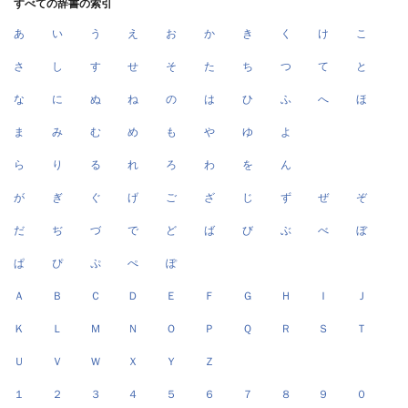
すべての辞書の索引
あ
い
う
え
お
か
き
く
け
こ
さ
し
す
せ
そ
た
ち
つ
て
と
な
に
ぬ
ね
の
は
ひ
ふ
へ
ほ
ま
み
む
め
も
や
ゆ
よ
ら
り
る
れ
ろ
わ
を
ん
が
ぎ
ぐ
げ
ご
ざ
じ
ず
ぜ
ぞ
だ
ぢ
づ
で
ど
ば
び
ぶ
べ
ぼ
ぱ
ぴ
ぷ
ぺ
ぽ
Ａ
Ｂ
Ｃ
Ｄ
Ｅ
Ｆ
Ｇ
Ｈ
Ｉ
Ｊ
Ｋ
Ｌ
Ｍ
Ｎ
Ｏ
Ｐ
Ｑ
Ｒ
Ｓ
Ｔ
Ｕ
Ｖ
Ｗ
Ｘ
Ｙ
Ｚ
１
２
３
４
５
６
７
８
９
０