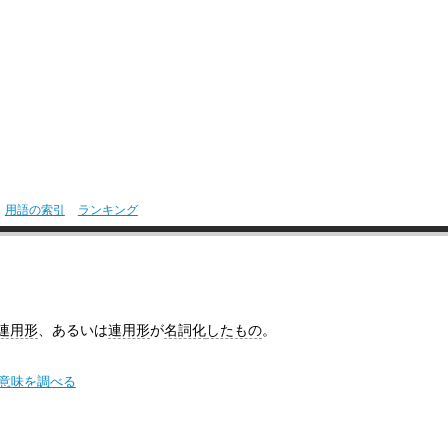
用語の索引
ランキング
連用形
、あるいは
連用形
が
名詞化
したもの
。
の意味を調べる