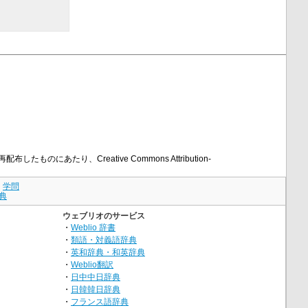
したものにあたり、Creative Commons Attribution-
｜
学問
典
ウェブリオのサービス
・
Weblio 辞書
・
類語・対義語辞典
・
英和辞典・和英辞典
・
Weblio翻訳
・
日中中日辞典
・
日韓韓日辞典
・
フランス語辞典