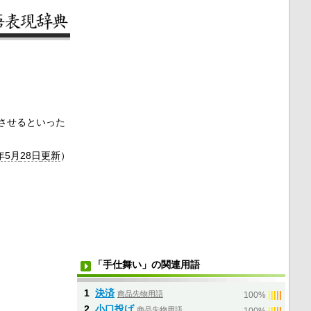
させるといった
年5月
28日
更新
）
「手仕舞い」の関連用語
1
決済
商品先物用語
|
|
|
|
|
100%
2
小口投げ
商品先物用語
|
|
|
|
|