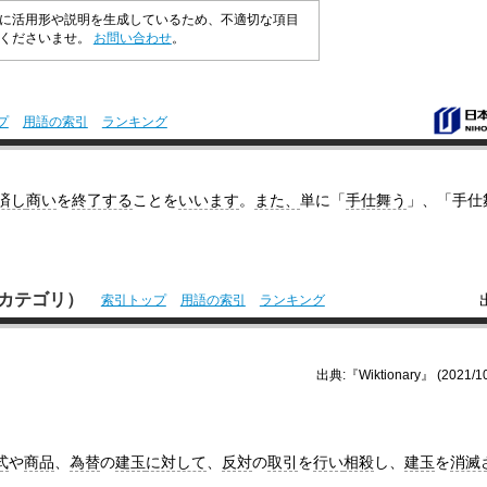
に活用形や説明を生成しているため、不適切な項目
承くださいませ。
お問い合わせ
。
プ
用語の索引
ランキング
済し
商い
を
終了する
ことを
いいます
。
また、
単に「
手仕舞う
」、「手仕
本語カテゴリ）
索引トップ
用語の索引
ランキング
出典:『Wiktionary』 (2021/10
式
や
商品
、
為替
の
建玉
に対して
、
反対
の
取引
を
行い
相殺
し、
建玉
を
消滅