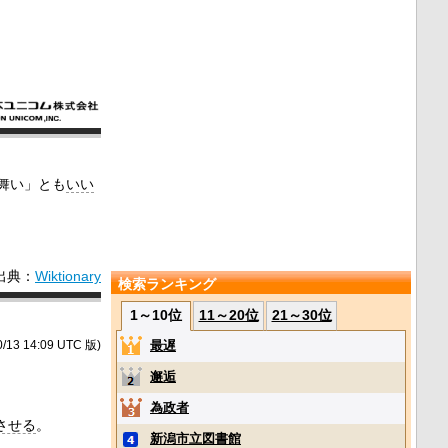
舞い」とも
いい
出典：
Wiktionary
検索ランキング
1～10位
11～20位
21～30位
最遅
/13 14:09 UTC 版)
邂逅
為政者
させる
。
新潟市立図書館