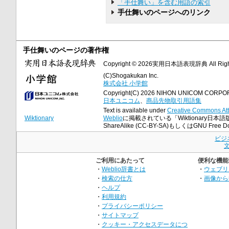
「手仕舞い」を含む用語の索引
手仕舞いのページへのリンク
手仕舞いのページの著作権
Copyright © 2026実用日本語表現辞典 All Right
(C)Shogakukan Inc.
株式会社 小学館
Copyright(C) 2026 NIHON UNICOM CORPORA
日本ユニコム
、
商品先物取引用語集
Text is available under
Creative Commons Att
Wiktionary
Weblio
に掲載されている「Wiktionary日本語
ShareAlike (CC-BY-SA)もしくはGNU F
ビジ
ご利用にあたって
便利な機能
・
Weblio辞書とは
・
ウェブリ
・
検索の仕方
・
画像から
・
ヘルプ
・
利用規約
・
プライバシーポリシー
・
サイトマップ
・
クッキー・アクセスデータにつ