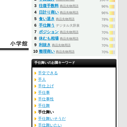
100%
3
往復手数料
商品先物用語
|
|
|
|
|
96%
4
日計り商い
商品先物用語
|
|
|
|
|
96%
5
食い退き
商品先物用語
|
|
|
|
|
78%
6
手仕舞う
デジタル大辞泉
|
|
|
|
|
70%
7
ポジション
商品先物用語
|
|
|
|
|
70%
8
休むも相場
商品先物用語
|
|
|
|
|
70%
9
利抜き
商品先物用語
|
|
|
|
|
70%
10
整理商い
商品先物用語
|
|
|
|
|
70%
手仕舞いのお隣キーワード
手交できる
手人
手仕上げ
手仕事
手仕事性
手仕舞
手仕舞い
手仕舞いそうだ
手仕舞いたい