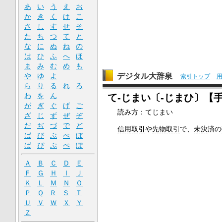
あ
い
う
え
お
か
き
く
け
こ
さ
し
す
せ
そ
た
ち
つ
て
と
な
に
ぬ
ね
の
は
ひ
ふ
へ
ほ
ま
み
む
め
も
デジタル大辞泉
や
ゆ
よ
索引トップ
ら
り
る
れ
ろ
わ
を
ん
て‐じまい〔‐じまひ〕【
が
ぎ
ぐ
げ
ご
読み方：てじまい
ざ
じ
ず
ぜ
ぞ
だ
ぢ
づ
で
ど
信用取引
や
先物取引
で、
未決
済の
ば
び
ぶ
べ
ぼ
ぱ
ぴ
ぷ
ぺ
ぽ
Ａ
Ｂ
Ｃ
Ｄ
Ｅ
Ｆ
Ｇ
Ｈ
Ｉ
Ｊ
Ｋ
Ｌ
Ｍ
Ｎ
Ｏ
Ｐ
Ｑ
Ｒ
Ｓ
Ｔ
Ｕ
Ｖ
Ｗ
Ｘ
Ｙ
Ｚ