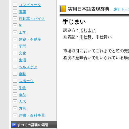
コンピュータ
＋
実用日本語表現辞典
索引トッ
電車
＋
自動車・バイク
＋
手じまい
船
＋
読み方：
てじまい
工学
＋
別表記：
手仕舞
、手仕舞い
建築・不動産
＋
学問
＋
市場
取引
において
これまで
と逆の
売
文化
＋
程度
の意味
合い
で
用いられ
ている
場
生活
＋
ヘルスケア
＋
趣味
＋
スポーツ
＋
生物
＋
食品
＋
人名
＋
方言
＋
辞書・百科事典
＋
すべての辞書の索引