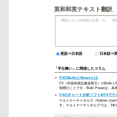
英和和英テキスト翻訳
英語⇒日本語
日本語⇒
「手仕舞い」に関係したコラム
FXのBullsとBearsとは
FX（外国為替証拠金取引）のBullsとB
指標のことです。Bulls Powerは、為替
FXのチャート分析ソフトMT4で
ケルトナーチャネルズ（Keltner 
す。ケルトナーチャネルズでは、3本の