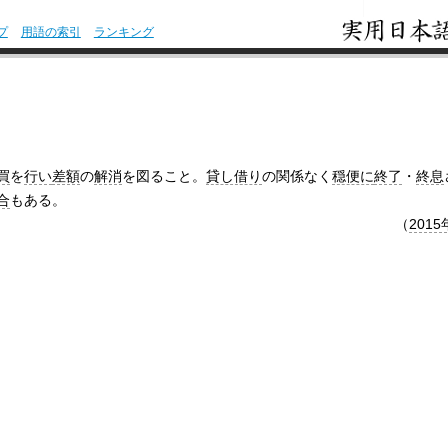
プ
用語の索引
ランキング
買
を
行い
差額
の
解消
を図ること。
貸し借り
の関係なく
穏便に
終了
・
終息
合
もある。
（
2015