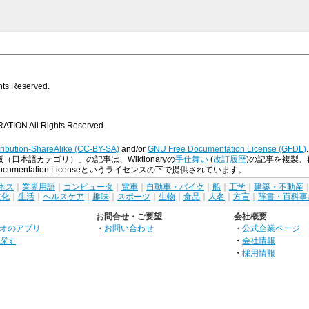
s Reserved.
TION All Rights Reserved.
ribution-ShareAlike (CC-BY-SA)
and/or
GNU Free Documentation License (GFDL)
.
版（日本語カテゴリ）」の記事は、Wiktionaryの
手仕舞い
(
改訂履歴
)の記事を複製、再配布
ree Documentation Licenseというライセンスの下で提供されています。
ネス
｜
業界用語
｜
コンピュータ
｜
電車
｜
自動車・バイク
｜
船
｜
工学
｜
建築・不動産
文化
｜
生活
｜
ヘルスケア
｜
趣味
｜
スポーツ
｜
生物
｜
食品
｜
人名
｜
方言
｜
辞書・百科事
お問合せ・ご要望
会社概要
オのアプリ
・
お問い合わせ
・
公式企業ページ
探す
・
会社情報
・
採用情報