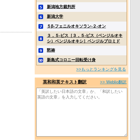
新潟地方裁判所
新潟大学
５β‐フェニルオキソラン‐２‐オン
３，５‐ビス［３，５‐ビス（ベンジルオキ
シ）ベンジルオキシ］ベンジルブロミド
黙祷
新島式コロニー回転受け身
>>もっとランキングを見る
英和和英テキスト翻訳
>> Weblio翻訳