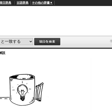
韓日辞典
古語辞典
その他の辞書▼
解説