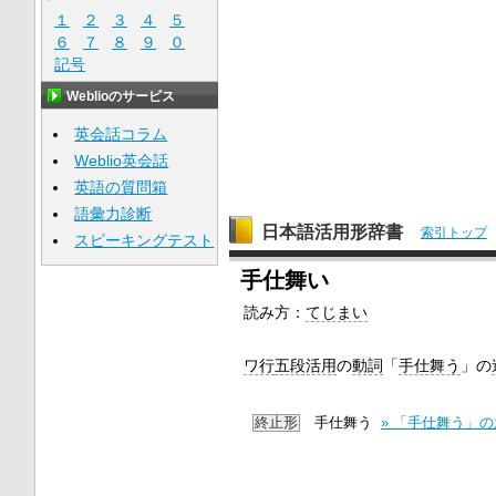
１
２
３
４
５
６
７
８
９
０
記号
Weblioのサービス
英会話コラム
Weblio英会話
英語の質問箱
語彙力診断
日本語活用形辞書
索引トップ
スピーキングテスト
手仕舞い
読み方：
てじまい
ワ行
五段活用
の
動詞
「
手仕舞う
」の
終止形
手仕舞う
» 「手仕舞う」