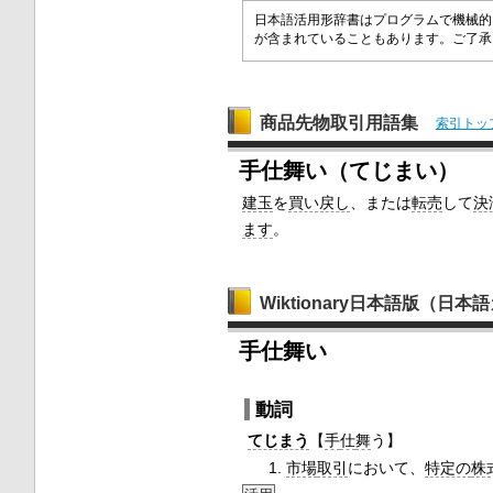
日本語活用形辞書はプログラムで機械的
が含まれていることもあります。ご了
商品先物取引用語集
索引トッ
手仕舞い（てじまい）
建玉
を
買い戻し
、または
転売
して
決
ます
。
Wiktionary日本語版（日
手仕舞い
動詞
てじまう
【
手
仕
舞
う】
市場
取引
において、
特定の
株