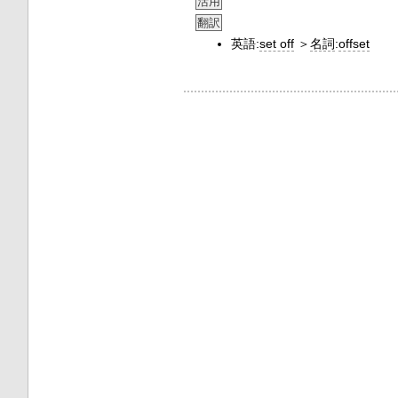
活用
翻訳
英語:
set off
＞
名詞
:
offset