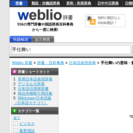
辞書
類語・対義語辞典
英和・和英辞典
日中中日辞典
日韓
無料の翻訳なら
Weblio翻訳！
556の専門辞書や国語辞典百科事典
から一度に検索!
Weblio 辞書
>
辞書・百科事典
>
日本語表現辞典
>
手仕舞い
の意味・
辞書ショートカット
1
実用日本語表現辞典
2
デジタル大辞泉
3
日本語活用形辞書
4
商品先物取引用語集
5
Wiktionary日本語版
（日本語カテゴリ）
カテゴリ一覧
全て
ビジネス
＋
業界用語
＋