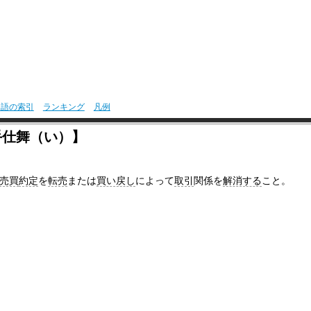
用語の索引
ランキング
凡例
手仕舞（い）】
売買
約定
を
転売
または
買い戻し
によって
取引
関係を
解消する
こと。