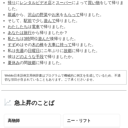
帰り
に
レンタルビデオ店
と
スーパー
によって
買い物
をして帰りま
した。
親戚
から、
沢山の
野菜
や
お米
を
もらって
帰りました。
そして、
駅前
で少し
遊んで
帰りました。
わたしたち
は
電車
で帰りました。
あなたは
旅行
から帰りましたか？
私たち
は
3時
間位
遊んだ
後帰りました。
すず
めはその
木の棒
を
大事に
持って
帰りました。
私は
先週
の
日曜日
にニ年ぶりに
故郷
に帰りました。
彼は
どのような
手段
で帰りましたか。
夏休み
の間
故郷
に帰りました。
Weblio日本語例文用例辞書はプログラムで機械的に例文を生成しているため、不適
切な項目が含まれていることもあります。ご了承くださいませ。
急上昇のことば
高物師
ニー・リフト