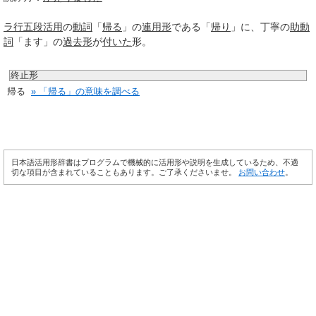
ラ行
五段活用
の
動詞
「
帰る
」の
連用形
である「
帰り
」に、丁寧の
助動
詞
「ます」の
過去形
が
付いた
形。
終止形
帰る
» 「帰る」の意味を調べる
日本語活用形辞書はプログラムで機械的に活用形や説明を生成しているため、不適
切な項目が含まれていることもあります。ご了承くださいませ。
お問い合わせ
。