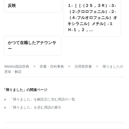
反映
１‐［［（２Ｓ，３Ｒ）‐３‐
（２‐クロロフェニル）‐２‐
（４‐フルオロフェニル）オ
キシラニル］メチル］‐１
Ｈ‐１，２，…
かつて在籍したアナウンサ
ー
Weblio国語辞典
>
辞書・百科事典
>
活用形辞書
>
帰りました
の
意味・解説
「帰りました」の関連ページ
「帰りました」を解説文に含む用語の一覧
「帰りました」を含む用語の索引