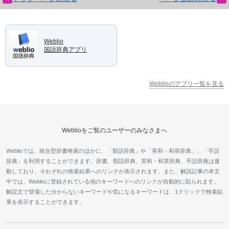
Weblio
国語辞典アプリ
Weblioのアプリ一覧を見る
Weblioをご覧のユーザーのみなさまへ
Weblioでは、統合型辞書検索のほかに、「類語辞典」や「英和・和英辞典」、「手話
辞典」を利用することができます。辞書、類語辞典、英和・和英辞典、手話辞典は連
動しており、それぞれの検索結果へのリンクが表示されます。また、解説記事の本文
中では、Weblioに登録されている他のキーワードへのリンクが自動的に貼られます。
解説文で登場した分からないキーワードや気になるキーワードは、1クリックで検索結
果を表示することができます。