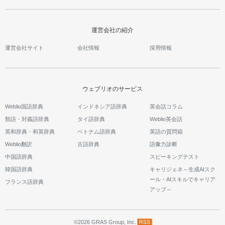
運営会社の紹介
運営会社サイト
会社情報
採用情報
ウェブリオのサービス
Weblio国語辞典
インドネシア語辞典
英会話コラム
類語・対義語辞典
タイ語辞典
Weblio英会話
英和辞典・和英辞典
ベトナム語辞典
英語の質問箱
Weblio翻訳
古語辞典
語彙力診断
中国語辞典
スピーキングテスト
韓国語辞典
キャリジェネ～生成AIスク
ール・AIスキルでキャリア
フランス語辞典
アップ～
©2026 GRAS Group, Inc.