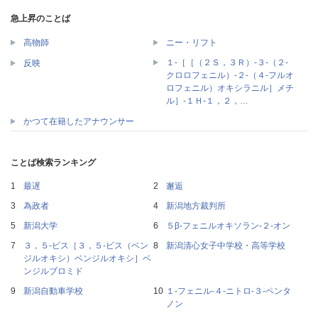
急上昇のことば
高物師
ニー・リフト
１‐［［（２Ｓ，３Ｒ）‐３‐（２‐
反映
クロロフェニル）‐２‐（４‐フルオ
ロフェニル）オキシラニル］メチ
ル］‐１Ｈ‐１，２，…
かつて在籍したアナウンサー
ことば検索ランキング
最遅
邂逅
為政者
新潟地方裁判所
新潟大学
５β‐フェニルオキソラン‐２‐オン
３，５‐ビス［３，５‐ビス（ベン
新潟清心女子中学校・高等学校
ジルオキシ）ベンジルオキシ］ベ
ンジルブロミド
新潟自動車学校
１‐フェニル‐４‐ニトロ‐３‐ペンタ
ノン