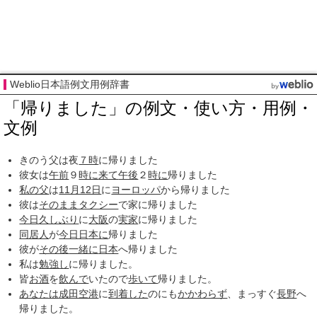
Weblio日本語例文用例辞書
「帰りました」の例文・使い方・用例・
文例
きのう父は夜
７時
に帰りました
彼女は
午前
９
時に
来て
午後
２
時に
帰りました
私の父
は
11月12日
に
ヨーロッパ
から帰りました
彼は
そのまま
タクシー
で家に帰りました
今日
久しぶり
に
大阪
の
実家
に帰りました
同居人
が
今日日
本に
帰りました
彼が
その後
一緒に
日本
へ帰りました
私は
勉強し
に帰りました。
皆
お酒
を
飲んで
いたので
歩いて
帰りました。
あなたは
成田空港
に
到着した
のにも
かかわらず
、まっすぐ
長野
へ
帰りました。