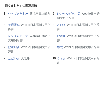
「帰りました」の関連用語
いってきたれー
新潟県田上町方
レンタルビデオ店
Weblio日本語
言
例文用例辞書
普通電車
Weblio日本語例文用例
とおう
Weblio日本語例文用例辞
辞書
書
レンタルビデオ
Weblio日本語例
歓送迎
Weblio日本語例文用例辞
文用例辞書
書
歓送迎会
Weblio日本語例文用例
雄太
Weblio日本語例文用例辞書
辞書
ただいま
大阪弁
うちま
Weblio日本語例文用例辞
書