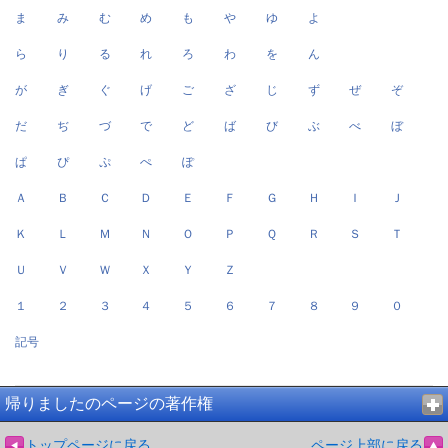
ま
み
む
め
も
や
ゆ
よ
ら
り
る
れ
ろ
わ
を
ん
が
ぎ
ぐ
げ
ご
ざ
じ
ず
ぜ
ぞ
だ
ぢ
づ
で
ど
ば
び
ぶ
べ
ぼ
ぱ
ぴ
ぷ
ぺ
ぽ
Ａ
Ｂ
Ｃ
Ｄ
Ｅ
Ｆ
Ｇ
Ｈ
Ｉ
Ｊ
Ｋ
Ｌ
Ｍ
Ｎ
Ｏ
Ｐ
Ｑ
Ｒ
Ｓ
Ｔ
Ｕ
Ｖ
Ｗ
Ｘ
Ｙ
Ｚ
１
２
３
４
５
６
７
８
９
０
記号
帰りましたのページの著作権
トップページに戻る
ページ上部に戻る