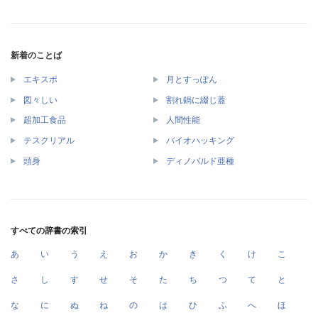
新着のことば
エキスポ
月とすっぽん
図々しい
割れ鍋に綴じ蓋
超加工食品
人間性能
テスクリアル
バイオハッキング
頭身
ディノバルド亜種
すべての辞書の索引
あ
い
う
え
お
か
き
く
け
こ
さ
し
す
せ
そ
た
ち
つ
て
と
な
に
ぬ
ね
の
は
ひ
ふ
へ
ほ