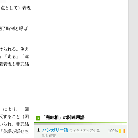
（点として）表現
完了時制と呼ば
けられる。例え
」「走る」「違
復表現も非完結
）により、一回
反すること（困
「完結相」の関連用語
いられ、非完結
1
ハンガリー語
ウィキペディア小見
|
|
|
|
|
「英語が話せち
100%
出し辞書