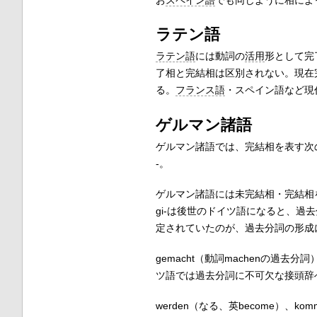
お
スペイン語
でも同じように相によ
ラテン語
ラテン語
には動詞の
活用
形として完
了相と完結相は区別されない。現在
る。
フランス語
・スペイン語など現
ゲルマン諸語
ゲルマン諸語では、完結相を表す次の
-。
ゲルマン諸語には未完結相・完結相を
gi-は後世のドイツ語になると、過
定されていたのが、過去分詞の形成
gemacht（動詞machenの過
ツ語では過去分詞に不可欠な接頭辞
werden（なる、英become）、k