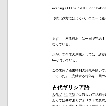
evening sit.PFV-PST.IPFV on balco
（彼は夕方にはよくバルコニーに座っていたものだった
まず、「座る行為」は一回で完結する
なっている。
だが、文全体の意味としては「継続
heが付いている。
この未完了過去時制の語尾を除いて、
っていた」（完結する行為を一回の
古代ギリシア語
古代ギリシア語
では過去の完結相を
よっては基本形とアオリストで意味