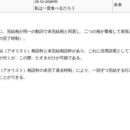
Ja ću pojesti
未来
私は一度食べるだろう
に、完結相が同一の動詞で未完結相と同居し、二つの相が重複して表現
の完了時制）。
結（アオリスト）相語幹と未完結相語幹があり、これに活用語尾として
が付くが、この際、たすきがけが可能である。
（アオリスト）相語幹の未完了過去時制」により、一回ずつ完結する行
ことができる。