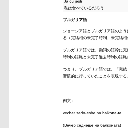
Ja ću jesti
私は食べているだろう
ブルガリア語
ジョージア語とブルガリア語のよう
る（完結相の未完了時制、未完結相
ブルガリア語では、動詞の語幹に完
時制の語尾と未完了過去時制の語尾
つまり、ブルガリア語では、「完結
習慣的に行っていたことを表現する
例文：
vecher sedn-eshe na balkona-ta
(Вечер седнеше на балконата)