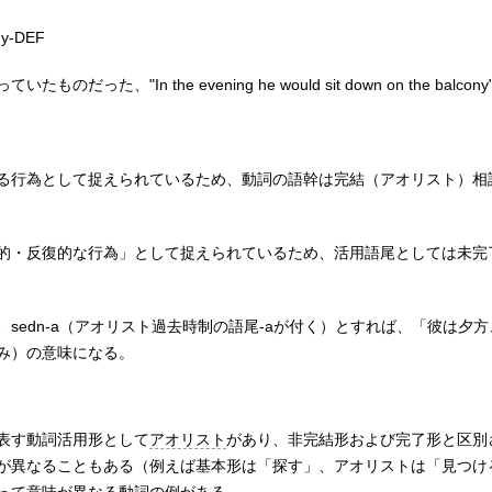
ny-DEF
、"In the evening he would sit down on the balcony
行為として捉えられているため、動詞の語幹は完結（アオリスト）相語幹
的・反復的な行為」として捉えられているため、活用語尾としては未完了
sedn-a（アオリスト過去時制の語尾-aが付く）とすれば、「彼は夕
み）の意味になる。
表す動詞活用形として
アオリスト
があり、非完結形および完了形と区別
が異なることもある（例えば基本形は「探す」、アオリストは「見つけ