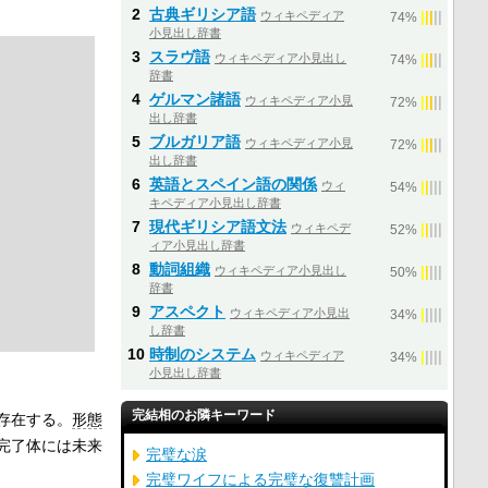
2
古典ギリシア語
ウィキペディア
|
|
|
|
|
74%
小見出し辞書
3
スラヴ語
ウィキペディア小見出し
|
|
|
|
|
74%
辞書
4
ゲルマン諸語
ウィキペディア小見
|
|
|
|
|
72%
出し辞書
5
ブルガリア語
ウィキペディア小見
|
|
|
|
|
72%
出し辞書
6
英語とスペイン語の関係
ウィ
|
|
|
|
|
54%
キペディア小見出し辞書
7
現代ギリシア語文法
ウィキペデ
|
|
|
|
|
52%
ィア小見出し辞書
8
動詞組織
ウィキペディア小見出し
|
|
|
|
|
50%
辞書
9
アスペクト
ウィキペディア小見出
|
|
|
|
|
34%
し辞書
10
時制のシステム
ウィキペディア
|
|
|
|
|
34%
小見出し辞書
完結相のお隣キーワード
存在する。
形態
完了体には未来
完璧な涙
完璧ワイフによる完璧な復讐計画