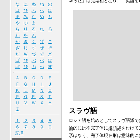
ゃった」は完結相となり、「英語を
な
に
ぬ
ね
の
は
ひ
ふ
へ
ほ
ま
み
む
め
も
や
ゆ
よ
ら
り
る
れ
ろ
わ
を
ん
が
ぎ
ぐ
げ
ご
ざ
じ
ず
ぜ
ぞ
だ
ぢ
づ
で
ど
ば
び
ぶ
べ
ぼ
ぱ
ぴ
ぷ
ぺ
ぽ
Ａ
Ｂ
Ｃ
Ｄ
Ｅ
Ｆ
Ｇ
Ｈ
Ｉ
Ｊ
Ｋ
Ｌ
Ｍ
Ｎ
Ｏ
Ｐ
Ｑ
Ｒ
Ｓ
Ｔ
Ｕ
Ｖ
Ｗ
Ｘ
Ｙ
Ｚ
スラヴ語
ロシア語
を始めとして
スラヴ語派
で
１
２
３
４
５
６
７
８
９
０
論
的には不完了体に
接頭辞
を付けて
記号
形はなく、完了体現在形は意味的に