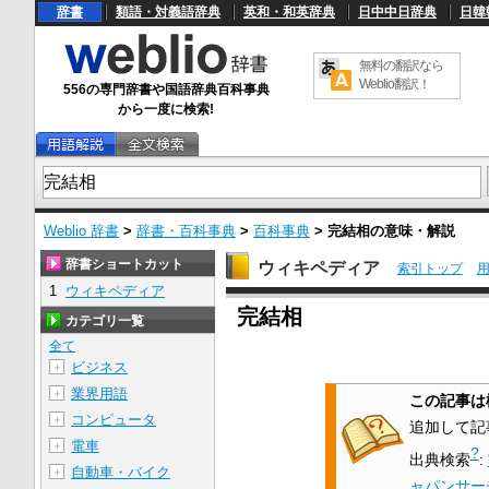
辞書
類語・対義語辞典
英和・和英辞典
日中中日辞典
日韓
無料の翻訳なら
Weblio翻訳！
556の専門辞書や国語辞典百科事典
から一度に検索!
Weblio 辞書
>
辞書・百科事典
>
百科事典
>
完結相
の意味・解説
辞書ショートカット
ウィキペディア
索引トップ
1
ウィキペディア
U
完結相
n
カテゴリ一覧
m
u
全て
t
ビジネス
＋
e
業界用語
＋
この記事は
コンピュータ
＋
追加して記
電車
＋
?
出典検索
:
自動車・バイク
＋
ャパンサー