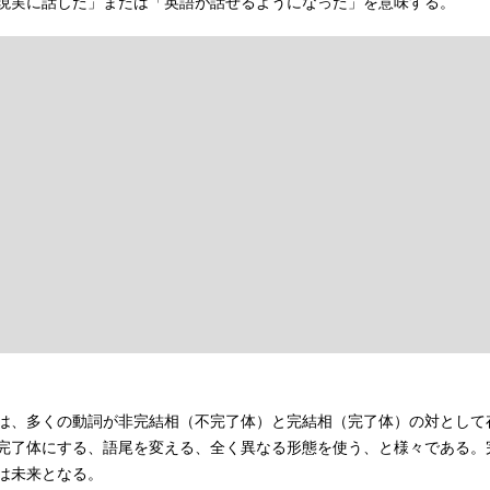
現実に話した」または「英語が話せるようになった」を意味する。
は、多くの動詞が非完結相（不完了体）と完結相（完了体）の対として
完了体にする、語尾を変える、全く異なる形態を使う、と様々である。
は未来となる。