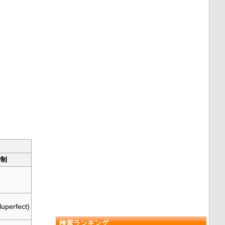
時制
perfect)
検索ランキング