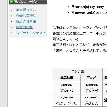
Weblioのサービス
Я
читал(а)
эту книгу.
英会話コラム
Я
прочитал(а)
эту кни
Weblio英会話
英語の質問箱
語彙力診断
以下はロシア語とポーランド語の非
スピーキングテスト
各言語の完結相の上の二つ（不定詞
頭辞を表している。
非完結相・現在と完結相・未来が対
「未来」となることを強調している
ロシア語
非完結相
完結相
делать
с
делать
する(do)
する(do)
я делал
я
с
делал
私はしていた
私はした