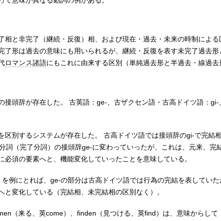
って意味が異なる動詞の例がある。
了相と非完了（継続・反復）相、および現在・過去・未来の時制による
完了形は過去の意味にも用いられるが、継続・反復を表す未完了過去形
代
ロマンス諸語
にもこれに由来する区別（単純過去形と半過去・線過去
接頭辞が存在した。 古英語：ge-、古ザクセン語・古高ドイツ語：gi-
区別するシステムが存在した。 古高ドイツ語では接頭辞のgi-で完結
去分詞（完了分詞）の接頭辞ge-に変わっていったが、これは、元来、完
に必須の要素へと、機能変化していったことを意味している。
去分詞）を例にとれば、ge-の部分は古高ドイツ語では行為の完結を表してい
へと変化している（完結相、未完結相の区別なく）。
ommen（来る、英come）、finden（見つける、英find）は、意味から