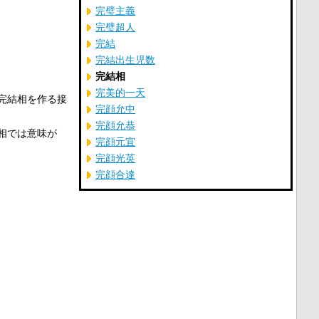
完璧主義
完璧超人
完結
完結出生児数
完結相
完美的一天
完結相を作る接
完顔允中
完顔允恭
相では意味が
完顔元宜
完顔光英
完顔合達