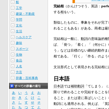
船
＋
完結相
（かんけつそう、英語：
perf
工学
＋
する
相
をいう。
建築・不動産
＋
学問
＋
類似したものに、事象をそれが完了
文化
＋
れることもある）がある。両者は厳
生活
＋
ヘルスケア
＋
完結相は一般に、
動詞
の意味論的種
趣味
＋
ば、「発つ」「着く」「（何かに）
スポーツ
＋
う」などは目標のない継続的動作ま
生物
＋
相である。「行く」「作る」のよう
食品
＋
人名
＋
文法形式として表現される完結相に
方言
＋
日本語
辞書・百科事典
＋
日本語
では
補助動詞
「てしまう」（
すべての辞書の索引
限りで終わることや完結することを
あ
い
う
え
お
か
き
く
け
こ
ること、または逆に喜ばしいこと）
さ
し
す
せ
そ
動詞にも適用される。例えば、「英
た
ち
つ
て
と