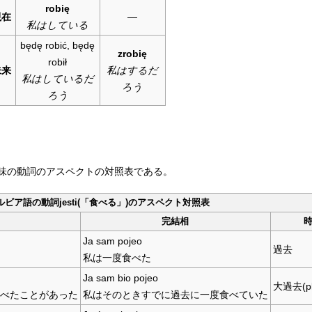
robię
現在
—
私はしている
będę robić, będę
zrobię
robił
未来
私はするだ
私はしているだ
ろう
ろう
味の動詞のアスペクトの対照表である。
ルビア語の動詞jesti(「食べる」)のアスペクト対照表
完結相
Ja sam pojeo
過去
私は一度食べた
Ja sam bio pojeo
大過去(plu
べたことがあった
私はそのときすでに過去に一度食べていた