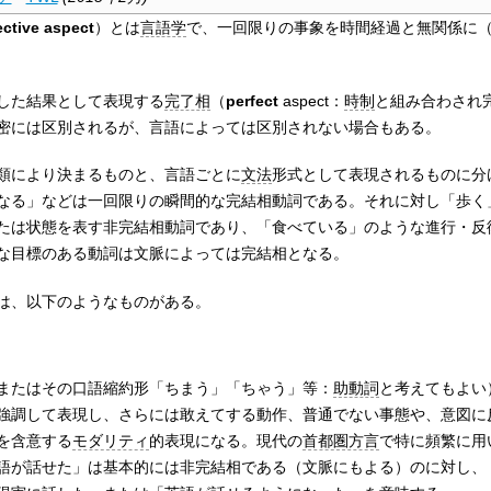
ective aspect
）とは
言語学
で、一回限りの事象を時間経過と無関係に
した結果として表現する
完了相
（
perfect
aspect：
時制
と組み合わされ
密には区別されるが、言語によっては区別されない場合もある。
類により決まるものと、言語ごとに
文法
形式として表現されるものに分
なる」などは一回限りの瞬間的な完結相動詞である。それに対し「歩く
たは状態を表す非完結相動詞であり、「食べている」のような進行・反
な目標のある動詞は文脈によっては完結相となる。
は、以下のようなものがある。
またはその口語縮約形「ちまう」「ちゃう」等：
助動詞
と考えてもよい
強調して表現し、さらには敢えてする動作、普通でない事態や、意図に
を含意する
モダリティ
的表現になる。現代の
首都圏方言
で特に頻繁に用
語が話せた」は基本的には非完結相である（文脈にもよる）のに対し、