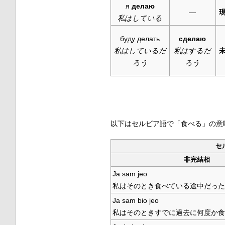
я
делаю
—
私はしている
буду делать
сделаю
私はしているだ
私はするだ
ろう
ろう
以下はセルビア語で「食べる」の意
セ
非完結相
Ja sam jeo
私はそのとき食べている途中だった
Ja sam bio jeo
私はそのときすでに過去に何度か食