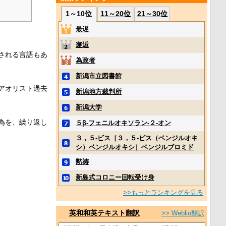
1～10位
11～20位
21～30位
最遅
邂逅
される言語もあ
為政者
新潟市立図書館
アオリスト過去
新潟地方裁判所
新潟大学
為を、繰り返し
５β‐フェニルオキソラン‐２‐オン
３，５‐ビス［３，５‐ビス（ベンジルオキ
シ）ベンジルオキシ］ベンジルブロミド
黙祷
新島式コロニー回転受け身
>>もっとランキングを見る
英和和英テキスト翻訳
>> Weblio翻訳