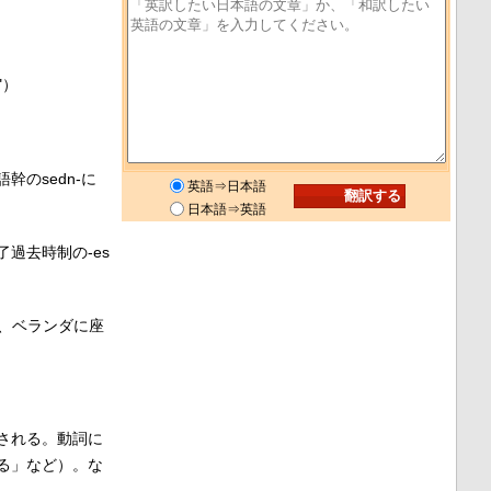
"）
のsedn-に
英語⇒日本語
日本語⇒英語
過去時制の-es
方、ベランダに座
される。動詞に
る」など）。な