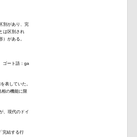
区別があり、完
とは区別され
形）がある。
、ゴート語：ga
相を表していた。
結相の機能に限
たが、現代のドイ
して「完結する行