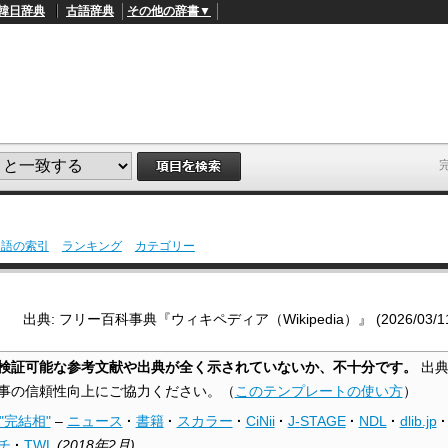
韓日辞典
古語辞典
その他の辞書▼
用語の索引
ランキング
カテゴリー
L
/
o
a
d
出典: フリー百科事典『ウィキペディア（Wikipedia）』 (2026/03/11 0
e
d
:
検証可能な参考文献や出典が全く示されていないか、不十分です。
出典
4
1
事の信頼性向上にご協力ください。
（
このテンプレートの使い方
）
.
2
"完結相"
–
ニュース
·
書籍
·
スカラー
·
CiNii
·
J-STAGE
·
NDL
·
dlib.jp
·
1
%
チ
·
TWL
(
2018年2月
)