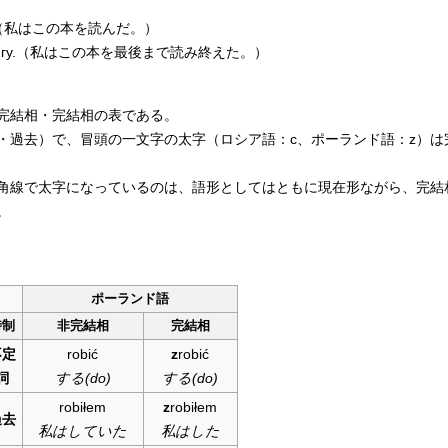
（私はこの本を読んだ。）
гу.
（私はこの本を最後まで読み終えた。）
完結相・完結相の表である。
・過去）で、冒頭の一文字の太字（ロシア語：с、ポーランド語：z）は
角線で太字になっているのは、語形としてはともに現在形ながら、完結
。
ポーランド語
時制
非完結相
完結相
不定
robić
z
robić
詞
する(do)
する(do)
robiłem
z
robiłem
過去
私はしていた
私はした