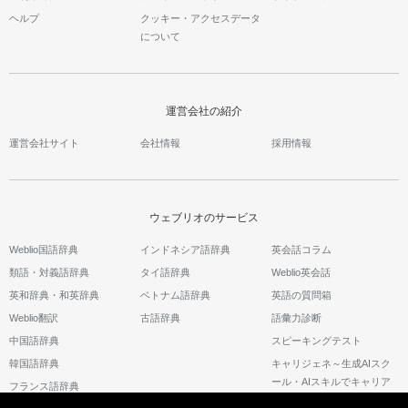
ヘルプ
クッキー・アクセスデータ
について
運営会社の紹介
運営会社サイト
会社情報
採用情報
ウェブリオのサービス
Weblio国語辞典
インドネシア語辞典
英会話コラム
類語・対義語辞典
タイ語辞典
Weblio英会話
英和辞典・和英辞典
ベトナム語辞典
英語の質問箱
Weblio翻訳
古語辞典
語彙力診断
中国語辞典
スピーキングテスト
韓国語辞典
キャリジェネ～生成AIスク
ール・AIスキルでキャリア
フランス語辞典
アップ～