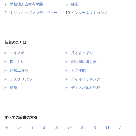
学校法人吉祥寺学園
確認
トリッシュヴァンディヴァー
インターネットカジノ
新着のことば
エキスポ
月とすっぽん
図々しい
割れ鍋に綴じ蓋
超加工食品
人間性能
テスクリアル
バイオハッキング
頭身
ディノバルド亜種
すべての辞書の索引
あ
い
う
え
お
か
き
く
け
こ