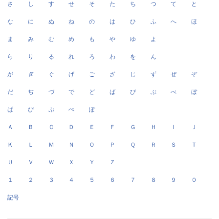
さ
し
す
せ
そ
た
ち
つ
て
と
な
に
ぬ
ね
の
は
ひ
ふ
へ
ほ
ま
み
む
め
も
や
ゆ
よ
ら
り
る
れ
ろ
わ
を
ん
が
ぎ
ぐ
げ
ご
ざ
じ
ず
ぜ
ぞ
だ
ぢ
づ
で
ど
ば
び
ぶ
べ
ぼ
ぱ
ぴ
ぷ
ぺ
ぽ
Ａ
Ｂ
Ｃ
Ｄ
Ｅ
Ｆ
Ｇ
Ｈ
Ｉ
Ｊ
Ｋ
Ｌ
Ｍ
Ｎ
Ｏ
Ｐ
Ｑ
Ｒ
Ｓ
Ｔ
Ｕ
Ｖ
Ｗ
Ｘ
Ｙ
Ｚ
１
２
３
４
５
６
７
８
９
０
記号