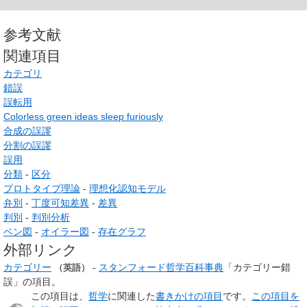
参考文献
関連項目
カテゴリ
錯誤
誤転用
Colorless green ideas sleep furiously
合成の誤謬
分割の誤謬
誤用
分類
-
区分
プロトタイプ理論
-
理想化認知モデル
弁別
-
丁度可知差異
-
差異
判別
-
判別分析
ベン図
-
オイラー図
-
存在グラフ
外部リンク
カテゴリー
-
スタンフォード哲学百科事典
「カテゴリー錯
（英語）
誤」の項目。
この項目は、
哲学
に関連した
書きかけの項目
です。
この項目を