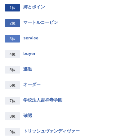
姉とボイン
1位
マートルコービン
2位
service
3位
buyer
4位
邂逅
5位
オーダー
6位
学校法人吉祥寺学園
7位
確認
8位
トリッシュヴァンディヴァー
9位