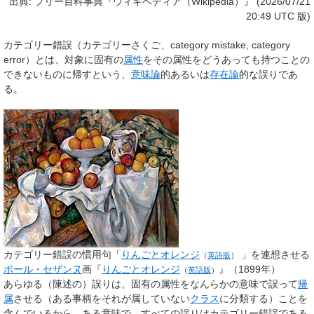
出典: フリー百科事典『ウィキペディア（Wikipedia）』 (2026/07/21
20:49 UTC 版)
カテゴリー錯誤
（カテゴリーさくご、category mistake, category
error）とは、対象に固有の
属性
をその属性をどうあっても持つことの
できないものに帰すという、
意味論
的あるいは
存在論
的な誤りであ
る。
カテゴリー錯誤の慣用句「
りんごとオレンジ
」を連想させる
（
英語版
）
ポール・セザンヌ
画『
りんごとオレンジ
』（1899年）
（
英語版
）
あらゆる（陳述の）誤りは、固有の属性をなんらかの意味で誤って
帰
属
させる（ある事柄をそれが属していない
クラス
に分類する）ことを
含んでいるから、ある意味で、すべての誤りはカテゴリー錯誤である