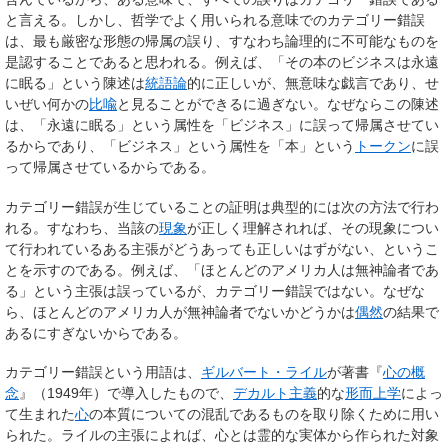
と言える。しかし、哲学でよく用いられる意味でのカテゴリー錯誤
は、最も厳密な形態の帰属の誤り、すなわち
論理的に不可能なものを
是認すること
であると思われる。例えば、「その本のビジネスは永遠
に眠る」という陳述は
統語論
的に正しいが、無意味な戯言であり、せ
いぜい何かの
比喩
と見ることができるに過ぎない。なぜならこの陳述
は、「永遠に眠る」という属性を「ビジネス」に誤って帰属させてい
るからであり、「ビジネス」という属性を「本」という
トークン
に誤
って帰属させているからである。
カテゴリー錯誤が生じていることの証明は典型的には次の方法で行わ
れる。すなわち、当該の
現象
が正しく理解されれば、その現象につい
て行われているある主張がどうあっても正しいはずがない、というこ
とを示すのである。例えば、「ほとんどのアメリカ人は無神論者であ
る」という主張は誤っているが、カテゴリー錯誤ではない。なぜな
ら、ほとんどのアメリカ人が無神論者でないかどうかは
偶然
の結果で
あるにすぎないからである。
カテゴリー錯誤という用語は、
ギルバート・ライル
が著書『
心の概
念
』（1949年）で導入したもので、
デカルト主義
的な
形而上学
によっ
て生まれた
心
の本質についての混乱であるものを取り除くために用い
られた。ライルの主張によれば、心とは霊的な実体から作られた対象