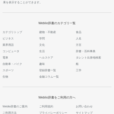
果を表示することができます。
Weblio辞書のカテゴリ一覧
カテゴリトップ
建物・不動産
食品
ビジネス
学問
人名
業界用語
文化
方言
コンピュータ
生活
辞書・百科事典
電車
ヘルスケア
タレント出身地検索
自動車・バイク
趣味
船
スポーツ
登録辞書一覧
工学
生物
金融コラム一覧
Weblio辞書をご利用の方へ
Weblio辞書のご案内
ご利用規約
お問い合わせ
ご利用方法
プライバシーポリシー
サイトマップ