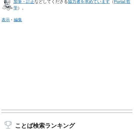
加筆・訂正
などしてくださる
協力者を求めています
（
Portal:哲
学
）。
表示
編集
ことば検索ランキング