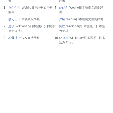
書
辞書
うかがえ
Weblio日本語例文用例
かがえ
Weblio日本語例文用例辞
辞書
書
窺える
日本語表現辞典
片鱗
Weblio日本語例文用例辞書
息吹
Wiktionary日本語版（日本語
気吹
Wiktionary日本語版（日本語
カテゴリ）
カテゴリ）
地母神
デジタル大辞泉
いぶき
Wiktionary日本語版（日本
語カテゴリ）