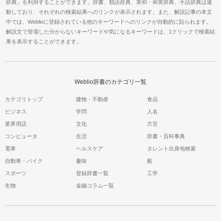
辞典」を利用することができます。辞書、類語辞典、英和・和英辞典、手話辞典は連
動しており、それぞれの検索結果へのリンクが表示されます。また、解説記事の本文
中では、Weblioに登録されている他のキーワードへのリンクが自動的に貼られます。
解説文で登場した分からないキーワードや気になるキーワードは、1クリックで検索結
果を表示することができます。
Weblio辞書のカテゴリ一覧
カテゴリトップ
建物・不動産
食品
ビジネス
学問
人名
業界用語
文化
方言
コンピュータ
生活
辞書・百科事典
電車
ヘルスケア
タレント出身地検索
自動車・バイク
趣味
船
スポーツ
登録辞書一覧
工学
生物
金融コラム一覧