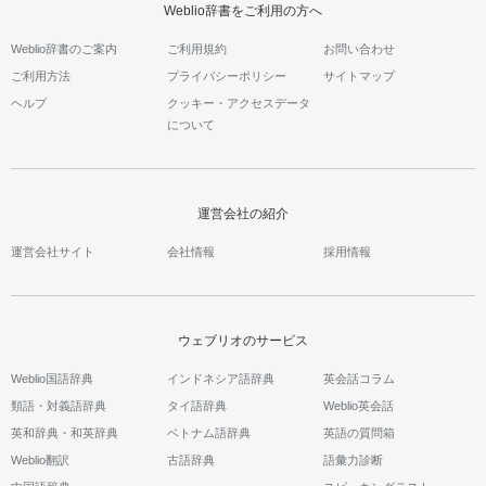
Weblio辞書をご利用の方へ
Weblio辞書のご案内
ご利用規約
お問い合わせ
ご利用方法
プライバシーポリシー
サイトマップ
ヘルプ
クッキー・アクセスデータ
について
運営会社の紹介
運営会社サイト
会社情報
採用情報
ウェブリオのサービス
Weblio国語辞典
インドネシア語辞典
英会話コラム
類語・対義語辞典
タイ語辞典
Weblio英会話
英和辞典・和英辞典
ベトナム語辞典
英語の質問箱
Weblio翻訳
古語辞典
語彙力診断