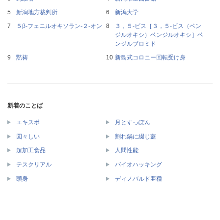
新潟地方裁判所
新潟大学
５β‐フェニルオキソラン‐２‐オン
３，５‐ビス［３，５‐ビス（ベン
ジルオキシ）ベンジルオキシ］ベ
ンジルブロミド
黙祷
新島式コロニー回転受け身
新着のことば
エキスポ
月とすっぽん
図々しい
割れ鍋に綴じ蓋
超加工食品
人間性能
テスクリアル
バイオハッキング
頭身
ディノバルド亜種