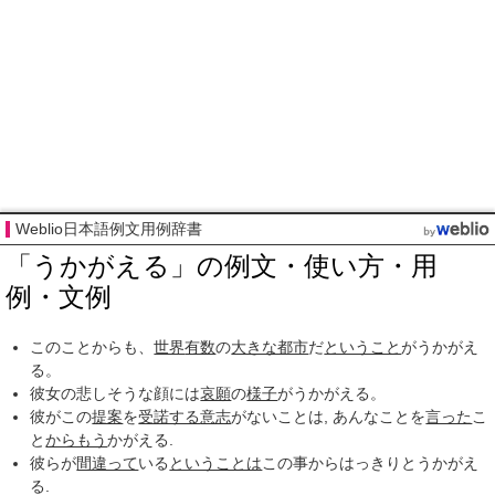
Weblio日本語例文用例辞書
「うかがえる」の例文・使い方・用
例・文例
このことからも、
世界
有数
の
大きな都市
だ
ということ
がうかがえ
る。
彼女の悲しそうな顔には
哀願
の
様子
がうかがえる。
彼がこの
提案
を
受諾する
意志
がないことは, あんなことを
言った
こ
と
からもう
かがえる.
彼らが
間違って
いる
ということは
この事からはっきりとうかがえ
る.