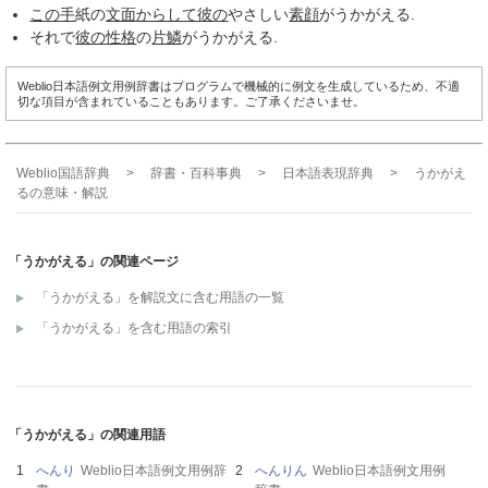
この手
紙の
文面
からして
彼の
やさしい
素顔
がうかがえる.
それで
彼の
性格
の
片鱗
がうかがえる.
Weblio日本語例文用例辞書はプログラムで機械的に例文を生成しているため、不適
切な項目が含まれていることもあります。ご了承くださいませ。
Weblio国語辞典
>
辞書・百科事典
>
日本語表現辞典
>
うかがえ
る
の意味・解説
「うかがえる」の関連ページ
「うかがえる」を解説文に含む用語の一覧
「うかがえる」を含む用語の索引
「うかがえる」の関連用語
へんり
Weblio日本語例文用例辞
へんりん
Weblio日本語例文用例