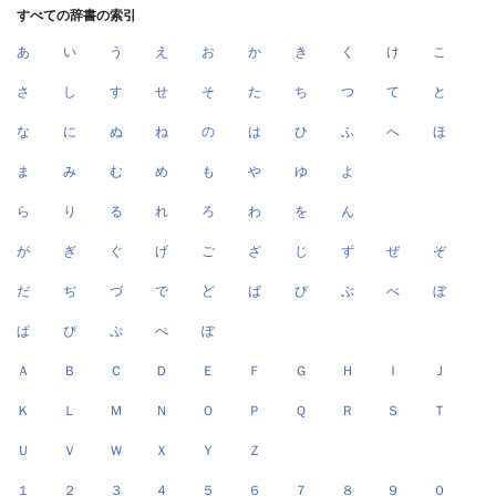
すべての辞書の索引
あ
い
う
え
お
か
き
く
け
こ
さ
し
す
せ
そ
た
ち
つ
て
と
な
に
ぬ
ね
の
は
ひ
ふ
へ
ほ
ま
み
む
め
も
や
ゆ
よ
ら
り
る
れ
ろ
わ
を
ん
が
ぎ
ぐ
げ
ご
ざ
じ
ず
ぜ
ぞ
だ
ぢ
づ
で
ど
ば
び
ぶ
べ
ぼ
ぱ
ぴ
ぷ
ぺ
ぽ
Ａ
Ｂ
Ｃ
Ｄ
Ｅ
Ｆ
Ｇ
Ｈ
Ｉ
Ｊ
Ｋ
Ｌ
Ｍ
Ｎ
Ｏ
Ｐ
Ｑ
Ｒ
Ｓ
Ｔ
Ｕ
Ｖ
Ｗ
Ｘ
Ｙ
Ｚ
１
２
３
４
５
６
７
８
９
０