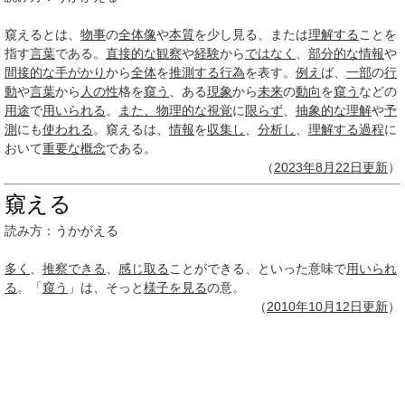
窺えるとは、
物事
の
全体像
や
本質
を少し見る、または
理解する
ことを
指す
言葉
である。
直接的な
観察
や
経験
から
ではなく
、
部分的な
情報
や
間接的な
手がかり
から
全体
を
推測する
行為
を表す。
例え
ば、
一部
の
行
動
や
言葉
から
人の性
格を
窺う
、ある
現象
から
未来
の
動向
を
窺う
などの
用途
で
用いられる
。
また、
物理的な
視覚
に
限らず
、
抽象的な
理解
や
予
測
にも
使われる
。窺えるは、
情報
を
収集し
、
分析し
、
理解する
過程
に
おいて
重要な概念
である。
（
2023年
8月22日
更新
）
窺える
読み方：
うかがえる
多く
、
推察できる
、
感じ取る
ことができる、といった意味で
用いられ
る
。「
窺う
」は、そっと
様子を見る
の意。
（
2010年10月
12日
更新
）