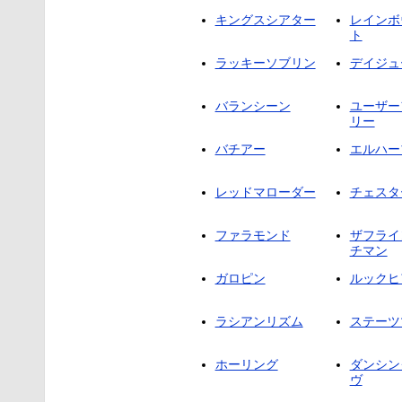
キングスシアター
レインボ
ト
ラッキーソブリン
デイジュ
バランシーン
ユーザー
リー
バチアー
エルハー
レッドマローダー
チェスタ
ファラモンド
ザフライ
チマン
ガロピン
ルックヒ
ラシアンリズム
ステーツ
ホーリング
ダンシン
ヴ