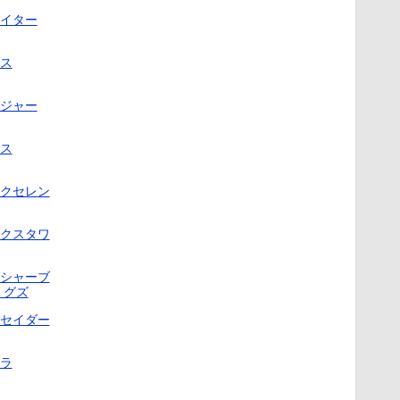
イター
ス
ジャー
ス
クセレン
クスタワ
シャーブ
 グズ
セイダー
ラ