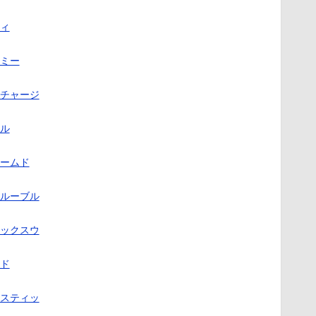
ィ
ミー
チャージ
ル
ームド
ルーブル
ックスウ
ド
スティッ