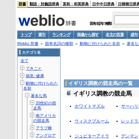
辞書
類語・対義語辞典
英和・和英辞典
日中中日辞典
日韓韓日辞
固有名詞の種類
トップ
索引
ランキング
画像から探す
名文の言葉
成句
Weblio 辞書
＞
固有名詞の種類
＞
動物に付けられた名前
＞
著名な
カテゴリ名
全て
できごと
病気･健康
イギリス調教の競走馬の一覧
動物に付けられた
名前
イギリス調教の競走馬
著名な馬
20世紀の競
ホワイトマズル
サーハリ
走馬
南アメリカ
の競走馬
ウィスクブルーム
レッドラ
アラブ種
アングロア
ジュピターアイラ
デンマン