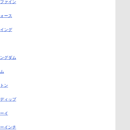
ファイン
ォース
イング
ングダム
ム
トン
ディップ
ーイ
ーインチ