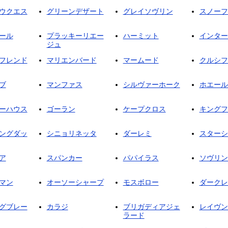
ウクエス
グリーンデザート
グレイソヴリン
スノーフ
ール
プラッキーリエー
ハーミット
インター
ジュ
フレンド
マリエンバード
マームード
クルシフ
ブ
マンファス
シルヴァーホーク
ホエール
ーハウス
ゴーラン
ケープクロス
キングフ
ングダッ
シニョリネッタ
ダーレミ
スターシ
ア
スパンカー
パパイラス
ソヴリン
マン
オーソーシャープ
モスボロー
ダークレ
グブレー
カラジ
ブリガディアジェ
レイヴン
ラード