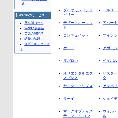
典
ダイヤモンドジュ
ミルリー
ビリー
Weblioのサービス
デザートオーキッ
アバーナ
英会話コラム
ド
Weblio英会話
英語の質問箱
コンデュイット
マインシ
語彙力診断
スピーキングテス
ケード
アポロジ
ト
ザバロン
ペイパル
オリエンタルエク
リスター
スプレス
ク
ヤングエクリプス
アンバリ
ラーイ
シェイデ
マークオブディス
ヴォルテ
ティンク ション
ル