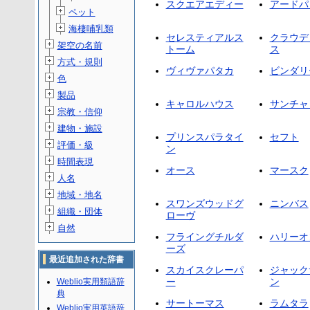
スクエアエディー
アードパ
ペット
海棲哺乳類
セレスティアルス
クラウデ
架空の名前
トーム
ス
方式・規則
ヴィヴァパタカ
ビンダリ
色
製品
キャロルハウス
サンチャ
宗教・信仰
建物・施設
プリンスパラタイ
セフト
評価・級
ン
時間表現
オース
マースク
人名
地域・地名
スワンズウッドグ
ニンバス
組織・団体
ローヴ
自然
フライングチルダ
ハリーオ
ーズ
最近追加された辞書
スカイスクレーパ
ジャック
ー
ン
Weblio実用類語辞
典
サートーマス
ラムタラ
Weblio実用英語辞