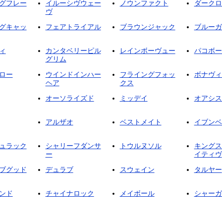
グフレー
イルーシヴウェー
ノウンファクト
ダークロ
ヴ
グキャッ
フェアトライアル
ブラウンジャック
ブルーガ
ィ
カンタベリーピル
レインボーヴュー
パコボー
グリム
ロー
ウインドインハー
フライングフォッ
ボナヴィ
ヘア
クス
オーソライズド
ミッデイ
オアシス
アルザオ
ベストメイト
イブンベ
ュラック
シャリーフダンサ
トウルヌソル
キングス
ー
イティヴ
ブグッド
デュラブ
スウェイン
タルヤー
ンド
チャイナロック
メイボール
シャーガ