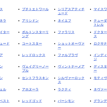
ス
プチトエトワール
シリアスアティチ
マイスワ
ュード
ネラ
アリシドン
ネイエフ
テューダ
トレル
イター
ボルトンスターリ
ファラリス
ドクター
ング
ス
ュード
コートスター
ショットオーヴァ
ロクサナ
ー
ア
レッドロックス
ファルブラヴ
インディ
ジ
ン
ヴェイグリーノー
ヴィントナーメア
ディスタ
ブル
ー
ン
セントフラスキン
シルヴァーロック
モティヴ
ス
ェル
アホヌーラ
ラクティ
ネヴァー
ベスト
レッドゴッド
パーシモン
グランデ