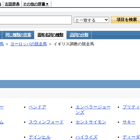
典
古語辞典
その他の辞書▼
同じ種類の言葉
固有名詞の種類
品詞の分類
馬
＞
ヨーロッパの競走馬
＞ イギリス調教の競走馬
ー
ベンドア
エンペラージョー
プリティ
ンズ
ム
スウィンフォード
セントサイモン
サキー
デインヒル
ハイライズ
ディーダ