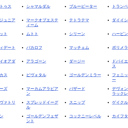
トゥス
シャマルダル
ブルーピーター
トランペ
ジュニア
マークオブエステ
テトラテマ
ダイイシ
ィーム
ット
ムトト
シリーン
ハービン
ィデート
バカロフ
マッチェム
ポリメラ
イオアダ
アラゴーン
ダージー
ドバイエ
ス
カス
ピヴォタル
ゴールデンミラー
フェニッ
ー
ーズ
マーカムアラビア
バザード
デヴォン
ン
ラックレ
ヴァトリ
スプレッドイーグ
スニップ
ゲイクル
ル
ン
ゴールデンフェザ
コックニーレベル
カイフタ
ント