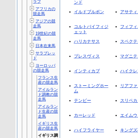
ラブ
ンド
アフリカの
イルドブルボン
アサティ
競走馬
アジアの競
走馬
コルトバイフィジ
フィフィ
ェット
19世紀の競
走馬
ハリカナサス
スペクテ
日本在来馬
サラブレッ
プレスヴィス
マグニテ
ド
ヨーロッパ
の競走馬
インティカブ
ハイクレ
フランス生
産の競走馬
ストーミングホー
リアファ
アイルラン
ム
ド調教の競
走馬
テンビー
スリペカ
アイルラン
ド生産の競
カーレッド
エイムウ
走馬
イギリス生
産の競走馬
ハイフライヤー
キングズ
イギリス調