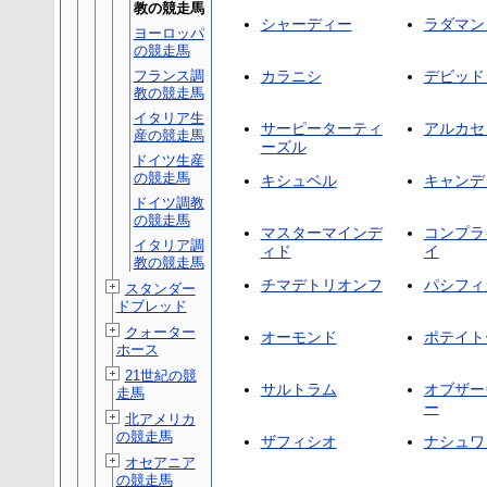
教の競走馬
シャーディー
ラダマン
ヨーロッパ
の競走馬
フランス調
カラニシ
デビッド
教の競走馬
イタリア生
サーピーターティ
アルカセ
産の競走馬
ーズル
ドイツ生産
の競走馬
キシュベル
キャンデ
ドイツ調教
の競走馬
マスターマインデ
コンプラ
イタリア調
ィド
イ
教の競走馬
チマデトリオンフ
パシフィ
スタンダー
ドブレッド
クォーター
オーモンド
ポテイト
ホース
21世紀の競
サルトラム
オブザー
走馬
ー
北アメリカ
の競走馬
ザフィシオ
ナシュワ
オセアニア
の競走馬