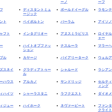
ーノ
ーフ
フ
ディスタントミュ
ボールドイーグル
ラモンテ
ージック
ント
ベイボルトン
バーラム
アイソノ
ャフト
インタグリオー
アヌスミラビリス
ロイヤル
ャー
ー
ハイトオブファッ
ナスルーラ
マラーヘ
ション
ブル
カヤージ
バイアリーターク
ウェルア
ズスネイ
グラディアトゥー
シャルード
ラシアン
ル
ーハウス
アルカノ
サンドリッジ
セルティ
ィング
ィハイツ
シャーラスタニ
ラフクエスト
ダイオメ
ィジュー
ハイホーク
ネヴァービート
ファンタ
クライト