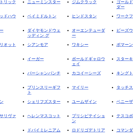
トリック
ニューミンスター
ジムクラック
ゴールド
ダー
ッドハウ
ベイミドルトン
ヒンドスタン
ワークフ
ー
ダイヤモンドウェ
オーエンテューダ
ビーズウ
ッディン グ
ー
リオット
シアンモア
ワキシー
ポマーン
イーガー
ボールドギャロウ
スターキ
ェイ
パーシャンパンチ
カコイーシーズ
キングト
プリンスリーギフ
マイリー
タッチス
ト
ン
シェリフズスター
ユームザイン
ベニーザ
サリヴァ
ヘレンマスコット
プリシピテイショ
テスコボ
ン
ドバイミレニアム
ロドリゴデトリア
コマンダ