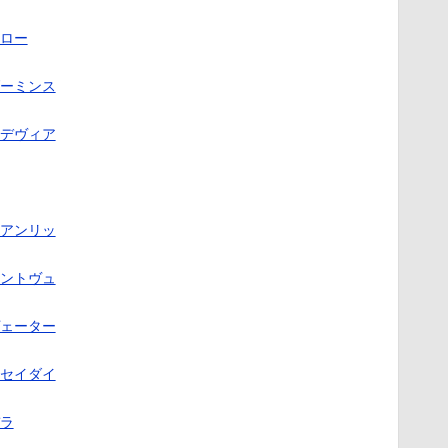
ロー
ーミンス
デヴィア
アンリッ
ントヴュ
ェーター
セイダイ
ラ