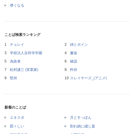
儚くなる
ことば検索ランキング
チョレイ
姉とボイン
学校法人吉祥寺学園
邂逅
為政者
確認
松村謙三 (実業家)
矜持
堅持
スレイヤーズ_(アニメ)
新着のことば
エキスポ
月とすっぽん
図々しい
割れ鍋に綴じ蓋