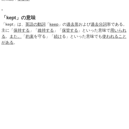
"
「kept」の意味
「kept」は、
英語の動詞
「
keep
」の
過去形
および
過去分詞
形である。
主に「
保持する
」「
維持する
」「
保管する
」といった意味で
用いられ
る
。
また、
「
約束
を守る」「
続け
る」といった意味でも
使われる
こと
がある
。