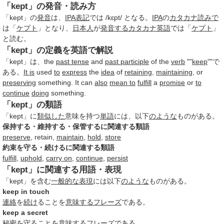
「kept」の発音・読み方
「kept」の
発音
は、
IPA
表記
では /kɛpt/ となる。
IPA
の
カタカナ
読みで
は「
ケプト
」となり、
日本人
が
発音する
カタカナ英語
では「
ケプト
」
と読む。
「kept」の定義を英語で解説
「kept」は、the
past tense
and
past participle
of the
verb
""
keep
""で
ある。
It is
used
to
express
the
idea
of
retaining
,
maintaining
, or
preserving
something. It can
also
mean to
fulfill
a
promise
or
to
continue
doing
something.
「kept」の類語
「kept」に
類似した
意味を持つ
単語
には、以下
のような
ものがある。
保持する・維持する・保管するに関連する類語
preserve
, retain,
maintain
,
hold
,
store
約束を守る・続けるに関連する類語
fulfill
,
uphold
,
carry on
,
continue
,
persist
「kept」に関連する用語・表現
「kept」を含む
一般的な
表現
には以下
のような
ものがある。
keep in touch
連絡
を
続け
ることを
意味する
フレーズ
である。
keep a secret
秘密を守る
ことを
意味する
フレーズ
である。