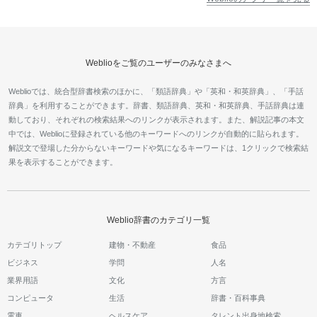
Weblioをご覧のユーザーのみなさまへ
Weblioでは、統合型辞書検索のほかに、「類語辞典」や「英和・和英辞典」、「手話
辞典」を利用することができます。辞書、類語辞典、英和・和英辞典、手話辞典は連
動しており、それぞれの検索結果へのリンクが表示されます。また、解説記事の本文
中では、Weblioに登録されている他のキーワードへのリンクが自動的に貼られます。
解説文で登場した分からないキーワードや気になるキーワードは、1クリックで検索結
果を表示することができます。
Weblio辞書のカテゴリ一覧
カテゴリトップ
建物・不動産
食品
ビジネス
学問
人名
業界用語
文化
方言
コンピュータ
生活
辞書・百科事典
電車
ヘルスケア
タレント出身地検索