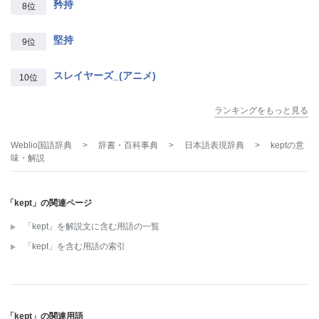
矜持
8位
堅持
9位
スレイヤーズ_(アニメ)
10位
ランキングをもっと見る
Weblio国語辞典
>
辞書・百科事典
>
日本語表現辞典
>
kept
の意
味・解説
「kept」の関連ページ
「kept」を解説文に含む用語の一覧
「kept」を含む用語の索引
「kept」の関連用語