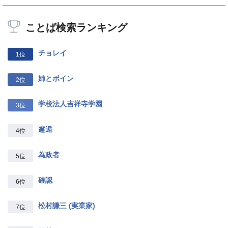
ことば検索ランキング
チョレイ
1位
姉とボイン
2位
学校法人吉祥寺学園
3位
邂逅
4位
為政者
5位
確認
6位
松村謙三 (実業家)
7位