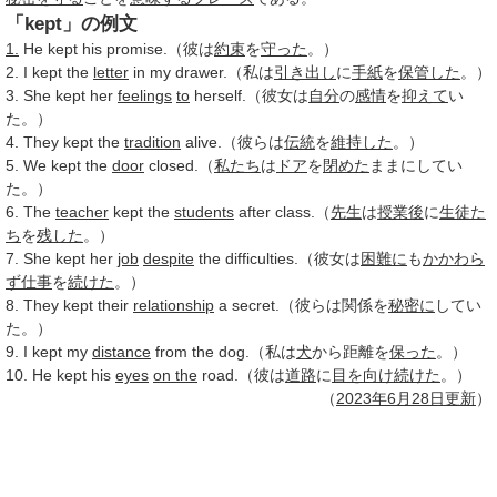
「kept」の例文
1.
He kept his promise.（彼は
約束
を
守った
。）
2. I kept the
letter
in my drawer.（私は
引き出し
に
手紙
を
保管した
。）
3. She kept her
feelings
to
herself.（彼女は
自分
の
感情
を
抑えて
い
た。）
4. They kept the
tradition
alive.（彼らは
伝統
を
維持した
。）
5. We kept the
door
closed.（
私たち
は
ドア
を
閉めた
ままにしてい
た。）
6. The
teacher
kept the
students
after class.（
先生
は
授業後
に
生徒た
ち
を
残した
。）
7. She kept her
job
despite
the difficulties.（彼女は
困難に
も
かかわら
ず
仕事
を
続けた
。）
8. They kept their
relationship
a secret.（彼らは関係を
秘密に
してい
た。）
9. I kept my
distance
from the dog.（私は
犬
から距離を
保った
。）
10. He kept his
eyes
on the
road.（彼は
道路
に
目を向け
続けた
。）
（
2023年
6月28日
更新
）