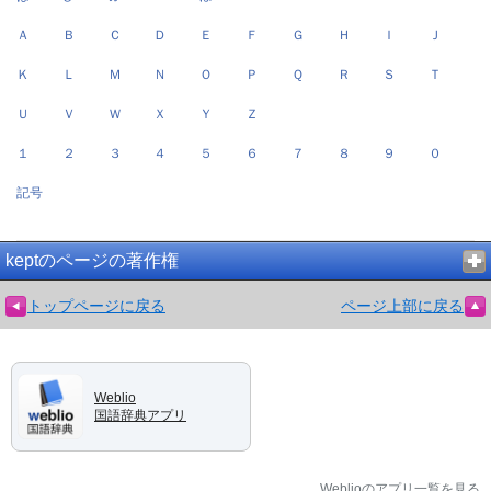
Ａ
Ｂ
Ｃ
Ｄ
Ｅ
Ｆ
Ｇ
Ｈ
Ｉ
Ｊ
Ｋ
Ｌ
Ｍ
Ｎ
Ｏ
Ｐ
Ｑ
Ｒ
Ｓ
Ｔ
Ｕ
Ｖ
Ｗ
Ｘ
Ｙ
Ｚ
１
２
３
４
５
６
７
８
９
０
記号
keptのページの著作権
トップページに戻る
ページ上部に戻る
Weblio
国語辞典アプリ
Weblioのアプリ一覧を見る