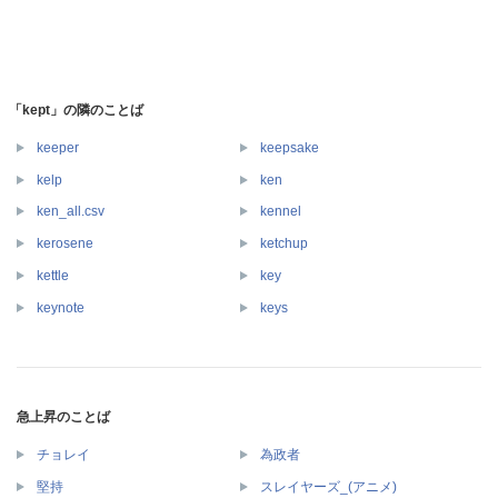
「kept」の隣のことば
keeper
keepsake
kelp
ken
ken_all.csv
kennel
kerosene
ketchup
kettle
key
keynote
keys
急上昇のことば
チョレイ
為政者
堅持
スレイヤーズ_(アニメ)