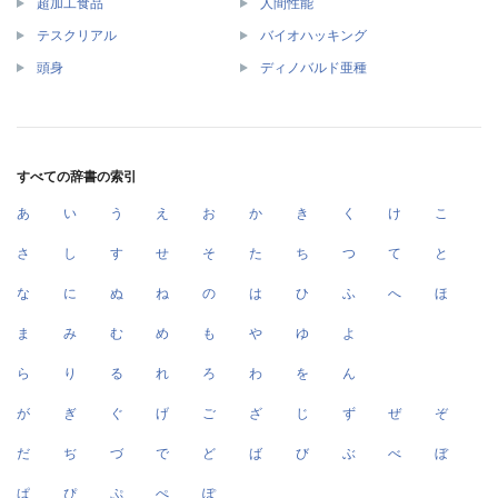
超加工食品
人間性能
テスクリアル
バイオハッキング
頭身
ディノバルド亜種
すべての辞書の索引
あ
い
う
え
お
か
き
く
け
こ
さ
し
す
せ
そ
た
ち
つ
て
と
な
に
ぬ
ね
の
は
ひ
ふ
へ
ほ
ま
み
む
め
も
や
ゆ
よ
ら
り
る
れ
ろ
わ
を
ん
が
ぎ
ぐ
げ
ご
ざ
じ
ず
ぜ
ぞ
だ
ぢ
づ
で
ど
ば
び
ぶ
べ
ぼ
ぱ
ぴ
ぷ
ぺ
ぽ