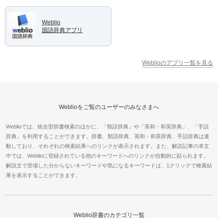
Weblio
国語辞典アプリ
Weblioのアプリ一覧を見る
Weblioをご覧のユーザーのみなさまへ
Weblioでは、統合型辞書検索のほかに、「類語辞典」や「英和・和英辞典」、「手話
辞典」を利用することができます。辞書、類語辞典、英和・和英辞典、手話辞典は連
動しており、それぞれの検索結果へのリンクが表示されます。また、解説記事の本文
中では、Weblioに登録されている他のキーワードへのリンクが自動的に貼られます。
解説文で登場した分からないキーワードや気になるキーワードは、1クリックで検索結
果を表示することができます。
Weblio辞書のカテゴリ一覧