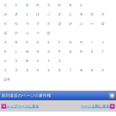
ら
り
る
れ
ろ
わ
を
ん
が
ぎ
ぐ
げ
ご
ざ
じ
ず
ぜ
ぞ
だ
ぢ
づ
で
ど
ば
び
ぶ
べ
ぼ
ぱ
ぴ
ぷ
ぺ
ぽ
Ａ
Ｂ
Ｃ
Ｄ
Ｅ
Ｆ
Ｇ
Ｈ
Ｉ
Ｊ
Ｋ
Ｌ
Ｍ
Ｎ
Ｏ
Ｐ
Ｑ
Ｒ
Ｓ
Ｔ
Ｕ
Ｖ
Ｗ
Ｘ
Ｙ
Ｚ
１
２
３
４
５
６
７
８
９
０
記号
規則違反のページの著作権
トップページに戻る
ページ上部に戻る