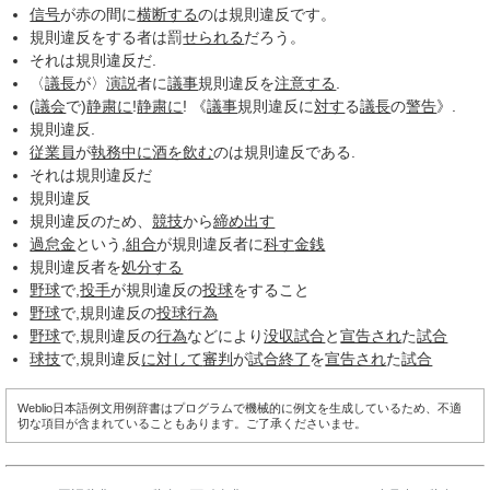
信号
が赤の間に
横断する
のは規則違反です。
規則違反をする者は罰
せられる
だろう。
それは規則違反だ.
〈
議長
が〉
演説
者に
議事
規則違反を
注意する
.
(
議会
で)
静粛に
!
静粛に
! 《
議事
規則違反に
対す
る
議長
の
警告
》.
規則違反.
従業員
が
執務
中に
酒を飲む
のは規則違反である.
それは規則違反だ
規則違反
規則違反のため、
競技
から
締め出す
過怠金
という,
組合
が規則違反者に
科す
金銭
規則違反者を
処分する
野球
で,
投手
が規則違反の
投球
をすること
野球
で,規則違反の
投球
行為
野球
で,規則違反の
行為
などにより
没収試合
と
宣告され
た
試合
球技
で,規則違反
に対して
審判
が
試合終了
を
宣告され
た
試合
Weblio日本語例文用例辞書はプログラムで機械的に例文を生成しているため、不適
切な項目が含まれていることもあります。ご了承くださいませ。