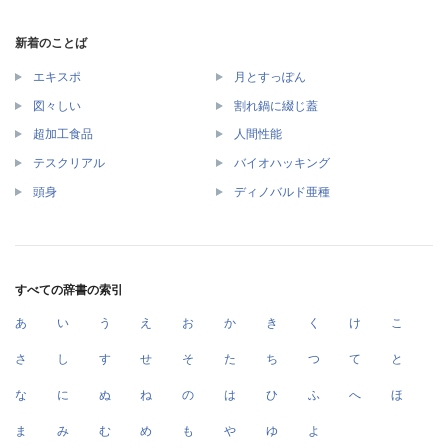
新着のことば
エキスポ
月とすっぽん
図々しい
割れ鍋に綴じ蓋
超加工食品
人間性能
テスクリアル
バイオハッキング
頭身
ディノバルド亜種
すべての辞書の索引
あ
い
う
え
お
か
き
く
け
こ
さ
し
す
せ
そ
た
ち
つ
て
と
な
に
ぬ
ね
の
は
ひ
ふ
へ
ほ
ま
み
む
め
も
や
ゆ
よ