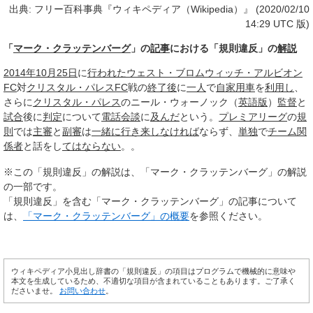
出典: フリー百科事典『ウィキペディア（Wikipedia）』 (2020/02/10
14:29 UTC 版)
「
マーク・クラッテンバーグ
」の
記事
における「規則違反」の
解説
2014年10月
25日
に
行われた
ウェスト・ブロムウィッチ・アルビオン
FC
対
クリスタル・パレスFC
戦の
終了後
に
一人
で
自家用車
を
利用し
、
さらに
クリスタル・パレス
のニール・ウォーノック（
英語版
）
監督
と
試合
後に
判定
について
電話
会談
に
及んだ
という。
プレミアリーグ
の
規
則
では
主審
と
副審
は
一緒に
行き来し
なければ
ならず、
単独
で
チーム関
係者
と話をし
てはならない
。。
※この「規則違反」の解説は、「マーク・クラッテンバーグ」の解説
の一部です。
「規則違反」を含む「マーク・クラッテンバーグ」の記事について
は、
「マーク・クラッテンバーグ」の概要
を参照ください。
ウィキペディア小見出し辞書の「規則違反」の項目はプログラムで機械的に意味や
本文を生成しているため、不適切な項目が含まれていることもあります。ご了承く
ださいませ。
お問い合わせ
。