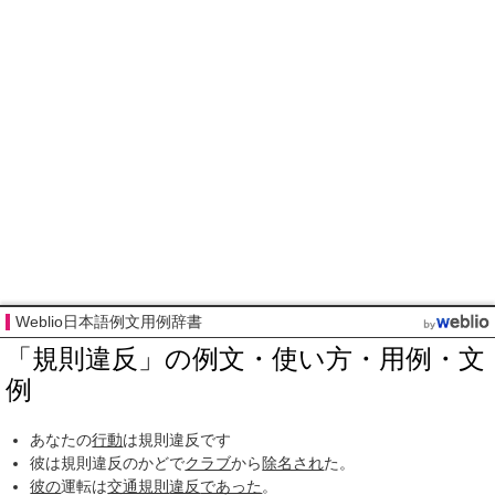
Weblio日本語例文用例辞書
「規則違反」の例文・使い方・用例・文
例
あなたの
行動
は規則違反です
彼は規則違反のかどで
クラブ
から
除名され
た。
彼の
運転は
交通規則
違反
であった
。