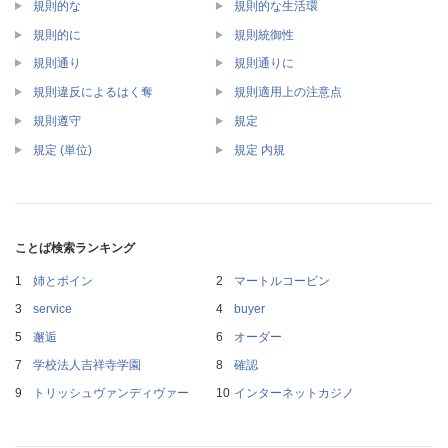
規則的な
規則的な生活環
規則的に
規則統御性
規則通り
規則通りに
規則違反によるはく奪
規則適用上の注意点
規則遵守
規定
規定 (単位)
規定 内規
ことば検索ランキング
姉とボイン
マートルコービン
service
buyer
邂逅
オーダー
学校法人吉祥寺学園
確認
トリッシュヴァンディヴァー
インターネットカジノ