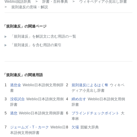
Weblio国語辞典
>
辞書・百科事典
>
ウィキペディア小見出し辞書
>
規則違反
の意味・解説
「規則違反」の関連ページ
「規則違反」を解説文に含む用語の一覧
「規則違反」を含む用語の索引
「規則違反」の関連用語
過怠金
Weblio日本語例文用例辞
規則違反によるはく奪
ウィキペ
書
ディア小見出し辞書
没収試合
Weblio日本語例文用例
締め出す
Weblio日本語例文用例
辞書
辞書
過怠
Weblio日本語例文用例辞書
ブラインドチェックポイント
大
車林
ジェームズ・T・カーク
Weblio日
欠場
競艇大辞典
本語例文用例辞書