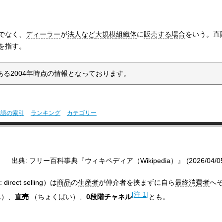
でなく、
ディーラー
が
法人など
大規模
組織体
に
販売する
場合
をいう。直
を指す。
る2004年時点の情報となっております。
用語の索引
ランキング
カテゴリー
出典: フリー百科事典『ウィキペディア（Wikipedia）』 (2026/04/05 1
:
direct selling
）は
商品
の
生産者
が仲介者を挟まずに自ら
最終消費者
へ
[
注 1
]
ん
）
、
直売
（
ちょくばい
）
、
0段階チャネル
とも。