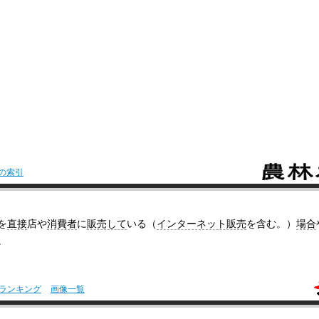
の索引
を
直接
店や
消費者
に
販売して
いる（
インターネット販売
を含む。）
場合
。
ランキング
画像一覧