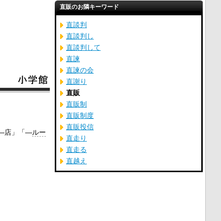
直販のお隣キーワード
直談判
直談判し
直談判して
直諫
直諫の会
直謝り
直販
直販制
直販制度
直販投信
―店」「―
ルー
直走り
直走る
直越え