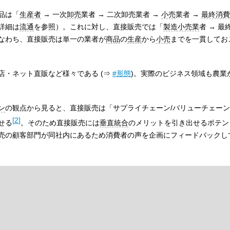
品は「
生産者
→ 一次
卸売
業者 → 二次卸売業者 →
小売
業者 →
最終消費
詳細は
流通
を参照）。これに対し、直接販売では「
製造小売業
者 → 
なわち、直接販売は単一の業者が
商品
の
生産
から
小売
までを一貫してお
店・ネット直販など様々である (⇒
#形態
)。実際のビジネス領域も農業
ン
の観点から見ると、直接販売は「サプライチェーン/バリューチェー
[
2
]
せる
。そのため直接販売には
垂直統合
のメリットを引き出せるポテン
売の顧客部門が同社内にあるため消費者の声を企画にフィードバックし