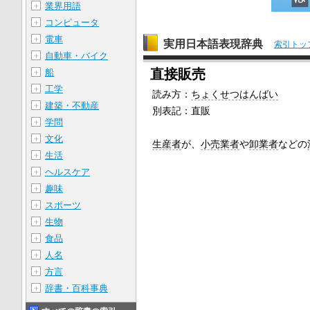
業界用語
＋
コンピュータ
＋
電車
＋
実用日本語表現辞典
索引トッ
自動車・バイク
＋
直接販売
船
＋
工学
＋
読み方：
ちょくせつはんばい
建築・不動産
＋
別表記：
直販
学問
＋
文化
＋
生産者
が、
小売業者
や
卸業者
などの
生活
＋
ヘルスケア
＋
趣味
＋
スポーツ
＋
生物
＋
食品
＋
人名
＋
方言
＋
辞書・百科事典
＋