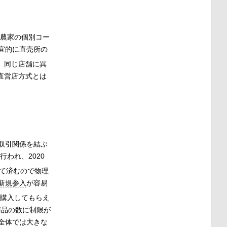
農家の個別コー
宜的に直売所の
。同じ店舗に異
直営店方式とは
取引関係を結ぶ
われ、2020
て済むので物理
新規参入
が容易
購入してもらえ
商品の数に制限が
全体では大きな