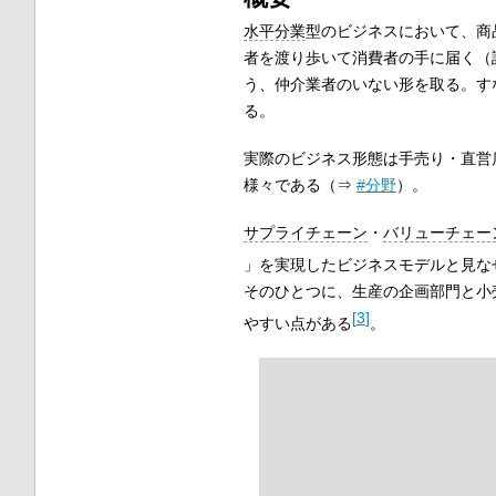
水平分業
型のビジネスにおいて、商
者を渡り歩いて消費者の手に届く（
う、仲介業者のいない形を取る。す
る。
実際のビジネス形態は手売り・直営
様々である（⇒
#分野
）。
サプライチェーン
・
バリューチェー
」を実現したビジネスモデルと見な
そのひとつに、生産の企画部門と小
[
3
]
やすい点がある
。