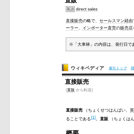
直販
direct sales
英語
直接販売
の略で、
セールスマン
経由
ーラー
、
インポーター
直営
の
販売店
※「大車林」の内容は、発行日であ
ウィキペディア
索引トップ
直接販売
(
直販
から転送)
直接販売
（
ちょくせつはんばい
、
英
[
1
]
ることである
。
直販
（
ちょくは
概要