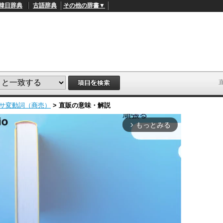
韓日辞典
古語辞典
その他の辞書▼
サ変動詞（商売）
>
直販
の意味・解説
もっとみる
arrow_forward_ios