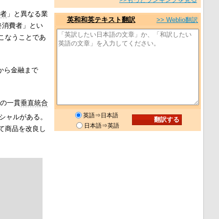
者
」と異なる業
英和和英テキスト翻訳
>> Weblio翻訳
最終消費者」とい
こなうことであ
から金融まで
ンの一貫
垂直統合
英語⇒日本語
シャルがある。
日本語⇒英語
て商品を改良し