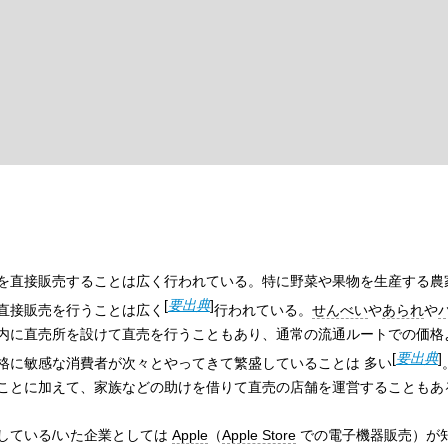
を直接販売することは広く行われている。特に野菜や果物を生産する農
[
要出典
]
直接販売を行うことは
広く
行われている。
せんべい
や
あられ
や
内に直売所を設けて直売を行うこともあり、通常の流通ルートでの価格
[
要出典
]
格に敏感な消費者が次々とやってきて繁盛していることは
多い
ことに加えて、家族などの助けを借りて直売の店舗を運営することもあ
している/いた企業としては
Apple
（
Apple Store
での電子機器販売）が