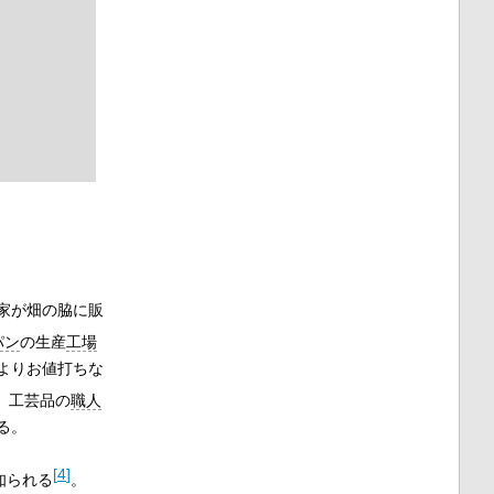
家が畑の脇に販
パン
の生産
工場
よりお値打ちな
。工芸品の
職人
る。
[
4
]
知られる
。