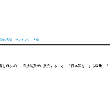
用語の索引
ランキング
凡例
構
を
通さず
に、
直接
消費者
に
販売する
こと。「
日本酒
を―する
蔵元
」「