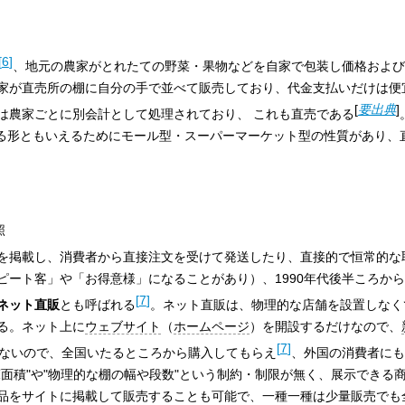
[
6
]
、地元の農家がとれたての野菜・果物などを自家で包装し価格および
家が直売所の棚に自分の手で並べて販売しており、代金支払いだけは便
[
要出典
]
は農家ごとに別会計として処理されており、
これも直売である
いる形ともいえるためにモール型・スーパーマーケット型の性質があり、
照
を掲載し、消費者から直接注文を受けて発送したり、直接的で恒常的な
ート客」や「お得意様」になることがあり）、1990年代後半ころから行
[
7
]
ネット直販
とも呼ばれる
。ネット直販は、物理的な店舗を設置しなく
る。ネット上に
ウェブサイト
（
ホームページ
）を開設するだけなので、
[
7
]
ないので、全国いたるところから購入してもらえ
、外国の消費者にも
面積"や"物理的な棚の幅や段数"という制約・制限が無く、展示できる
品をサイトに掲載して販売することも可能で、一種一種は少量販売でも