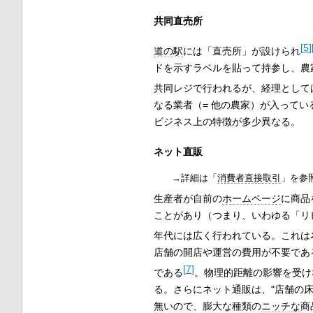
共同直売所
[
5
]
道の駅
には「直売所」が設けられ
ドを示すラベルを貼って持参し、農
共同レジで行われるが、経理として
なる業者（= 他の農家）が入って
ビジネス上の特徴が多少異なる。
ネット直販
→詳細は「
消費者直接取引
」を参
生産者が自前の
ホームページ
に商品
ことがあり（つまり、いわゆる「リピ
年代には広く行われている。これは
店舗の開店や運営の費用が不要であ
[
7
]
である
。物理的距離の影響を受け
る。さらにネット通販は、"店舗の床
無いので、膨大な種類の
ニッチな
商