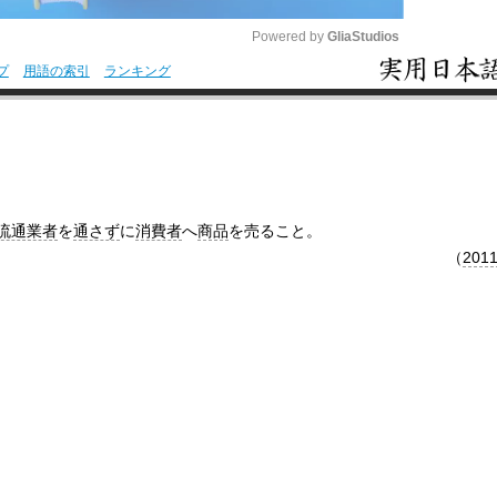
Powered by 
GliaStudios
プ
用語の索引
ランキング
M
u
t
e
流通業者
を
通さず
に
消費者
へ
商品
を売ること。
（
201