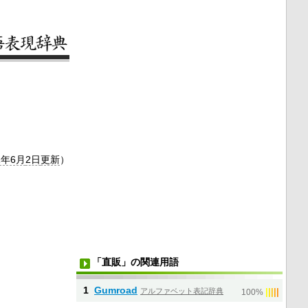
1年6月
2日
更新
）
「直販」の関連用語
1
Gumroad
アルファベット表記辞典
|
|
|
|
|
100%