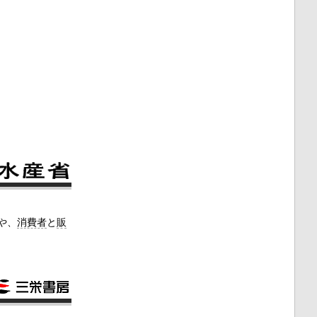
や、
消費者
と
販