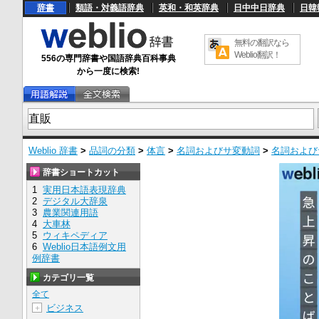
辞書
類語・対義語辞典
英和・和英辞典
日中中日辞典
日韓
無料の翻訳なら
Weblio翻訳！
556の専門辞書や国語辞典百科事典
から一度に検索!
Weblio 辞書
>
品詞の分類
>
体言
>
名詞およびサ変動詞
>
名詞および
辞書ショートカット
1
実用日本語表現辞典
2
デジタル大辞泉
3
農業関連用語
4
大車林
5
ウィキペディア
6
Weblio日本語例文用
例辞書
カテゴリ一覧
全て
ビジネス
＋