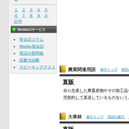
１
２
３
４
５
６
７
８
９
０
記号
Weblioのサービス
英会話コラム
Weblio英会話
英語の質問箱
語彙力診断
スピーキングテスト
農業関連用語
索引トップ
用語
直販
自ら
生産した
農
畜産物
やその
加工品
売
契約して
直送して
いる
ものをいう
大車林
索引トップ
用語の索引