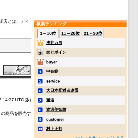
販店とは、
ディ
検索ランキング
1～10位
11～20位
21～30位
浅井カヨ
姉とボイン
buyer
申在範
service
大日本肥満者連盟
4:27 UTC 版)
邂逅
渡辺美智雄
その商品を
販売
す
customer
村上正邦
>>もっとランキングを見る