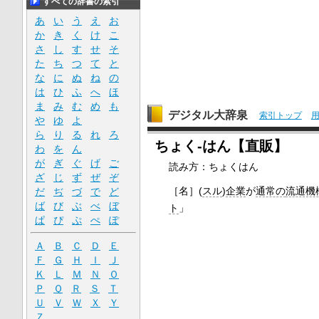
すべての辞書の索引
あ
い
う
え
お
か
き
く
け
こ
さ
し
す
せ
そ
た
ち
つ
て
と
な
に
ぬ
ね
の
は
ひ
ふ
へ
ほ
ま
み
む
め
も
デジタル大辞泉
索引トップ
や
ゆ
よ
ら
り
る
れ
ろ
ちょく‐はん【直販】
わ
を
ん
が
ぎ
ぐ
げ
ご
読み方：ちょくはん
ざ
じ
ず
ぜ
ぞ
［名］
(
スル
)
企業
が
通常の
流通機
だ
ぢ
づ
で
ど
ば
び
ぶ
べ
ぼ
ト
」
ぱ
ぴ
ぷ
ぺ
ぽ
Ａ
Ｂ
Ｃ
Ｄ
Ｅ
Ｆ
Ｇ
Ｈ
Ｉ
Ｊ
Ｋ
Ｌ
Ｍ
Ｎ
Ｏ
Ｐ
Ｑ
Ｒ
Ｓ
Ｔ
Ｕ
Ｖ
Ｗ
Ｘ
Ｙ
Ｚ