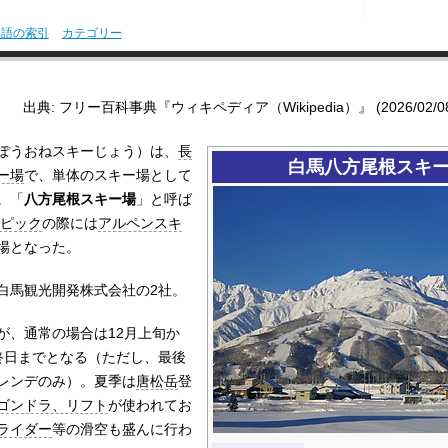
用語の索引
カテゴリー
出典: フリー百科事典『ウィキペディア（Wikipedia）』 (2026/02/08 0
ぽうおねスキーじょう）は、
長
白馬八方尾根スキ
ー場
で、単体のスキー場として
。「
八方尾根スキー場
」と呼ば
ンピック
の際には
アルペンスキ
場となった。
白馬観光開発株式会社の2社。
が、通常の場合は12月上旬か
終日までとなる（ただし、最後
レンデのみ）。夏季は
唐松岳
登
ゴンドラ、リフト
が使われてお
ライダー
等の滑空も盛んに行わ