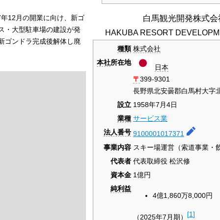
白馬観光開発株式会
27年12月の開業に向け、新ゴ
ス・大型駐車場の建設が発
HAKUBA RESORT DEVELOPMEN
新ゴンドラ完成後解体し廃
種類
株式会社
本社
所在地
日本
〒
399-9301
長野県北安曇郡白馬村大字北城
設立
1958年7月4日
業種
サービス業
法人番号
9100001017371
事業内容
スキー場運営（索道事業・
代表者
代表取締役 松沢修
資本金
1億円
純利益
4億1,860万8,000円
[
1
]
（2025年7月期）