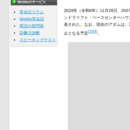
Weblioのサービス
2024年
（令和6年）11月28日、20
英会話コラム
ンドラリフト・ベースセンターハウ
Weblio英会話
表された。なお、現在のアダムは、
英語の質問箱
[
3
]
[
4
]
語彙力診断
止となる予定
。
スピーキングテスト