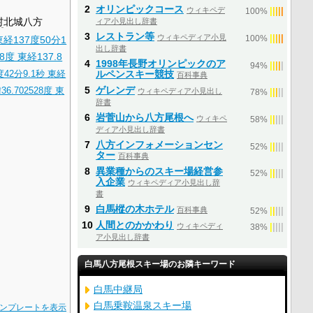
2
オリンピックコース
ウィキペデ
|
|
|
|
|
100%
村
北城八方
ィア小見出し辞書
3
レストラン等
ウィキペディア小見
|
|
|
|
|
東経137度50分1
100%
出し辞書
28度 東経137.8
4
1998年長野オリンピックのア
|
|
|
|
|
94%
42分9.1秒
東経
ルペンスキー競技
百科事典
5
ゲレンデ
36.702528度 東
ウィキペディア小見出し
|
|
|
|
|
78%
辞書
6
岩菅山から八方尾根へ
ウィキペ
|
|
|
|
|
58%
ディア小見出し辞書
7
八方インフォメーションセン
|
|
|
|
|
52%
ター
百科事典
8
異業種からのスキー場経営参
|
|
|
|
|
52%
入企業
ウィキペディア小見出し辞
書
9
白馬樅の木ホテル
百科事典
|
|
|
|
|
52%
10
人間とのかかわり
ウィキペディ
|
|
|
|
|
38%
ア小見出し辞書
白馬八方尾根スキー場のお隣キーワード
白馬中継局
白馬乗鞍温泉スキー場
ンプレートを表示