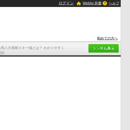
ログイン
Weblio 辞書
ヘルプ
初めての方へ
白馬八方尾根スキー場とは？ わかりやすく
解説