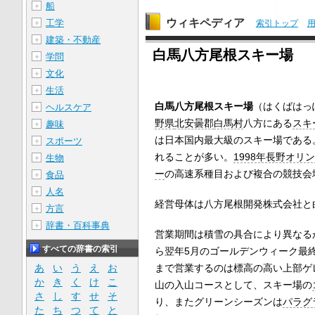
船
＋
ウィキペディア
工学
＋
索引トップ
建築・不動産
＋
白馬八方尾根スキー場
学問
＋
文化
＋
生活
＋
白馬八方尾根スキー場
（はくばはっ
ヘルスケア
＋
野県
北安曇郡
白馬村
八方にある
スキ
趣味
＋
は日本国内最大級のスキー場である
スポーツ
＋
れることが多い。
1998年長野オリ
生物
＋
ー
の高速系種目および複合の競技会
食品
＋
人名
＋
経営母体は八方尾根開発株式会社と
方言
＋
辞書・百科事典
＋
営業期間は積雪の具合により異なる
すべての辞書の索引
ら翌年5月のゴールデンウィーク最
あ
い
う
え
お
まで営業するのは標高の高い上部ゲ
か
き
く
け
こ
山の入山コースとして、スキー場の
さ
し
す
せ
そ
り、またグリーンシーズンは
パラグ
た
ち
つ
て
と