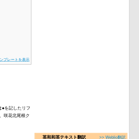
ンプレートを表示
は●を記したリフ
、咲花北尾根ク
英和和英テキスト翻訳
>> Weblio翻訳