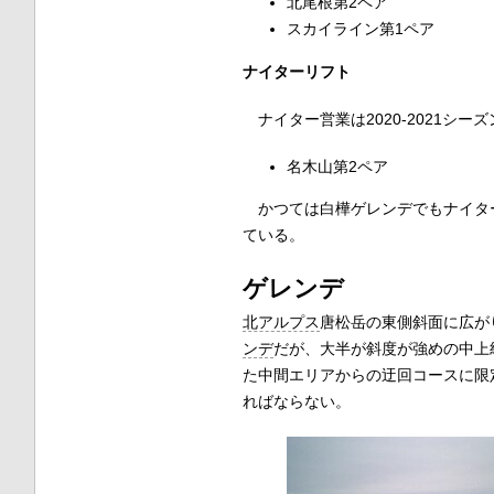
北尾根第2ペア
スカイライン第1ペア
ナイターリフト
ナイター営業は2020-2021シー
名木山第2ペア
かつては白樺ゲレンデでもナイター
ている。
ゲレンデ
北アルプス
唐松岳の東側斜面に広が
ンデ
だが、大半が斜度が強めの中上
た中間エリアからの迂回コースに限
ればならない。