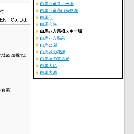
白馬五竜スキー場
社
白馬五竜高山植物園
白馬会
T Co.,Ltd.
白馬会議
白馬八方尾根スキー場
白馬八方温泉
白馬公園
白馬城の花嫁
6329番地1
白馬塩の道温泉
白馬大仏
白馬大池
飲食業）