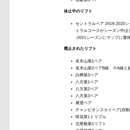
休止中のリフト
セントラルペア 2019-20
トラルコースがシーズン中ほと
-2021シーズンにマップに
廃止されたリフト
名木山第1ペア
名木山第2ペアB線 ※A線と
白樺第3ペア
八方第1ペア
八方第2ペア
八方第3ペア
展望ペア
チャンピオンスカイペア(自
咲花第1トリプル
北尾根第1リフト