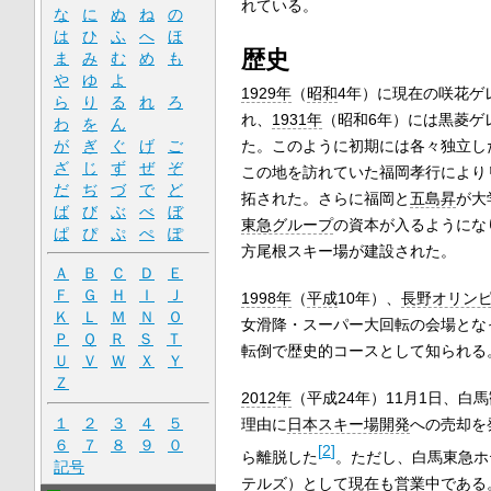
れている。
な
に
ぬ
ね
の
は
ひ
ふ
へ
ほ
歴史
ま
み
む
め
も
や
ゆ
よ
1929年
（
昭和
4年）に現在の咲花ゲ
ら
り
る
れ
ろ
れ、
1931年
（昭和6年）には黒菱ゲ
わ
を
ん
た。このように初期には各々独立し
が
ぎ
ぐ
げ
ご
ざ
じ
ず
ぜ
ぞ
この地を訪れていた福岡孝行により
だ
ぢ
づ
で
ど
拓された。さらに福岡と
五島昇
が大
ば
び
ぶ
べ
ぼ
東急グループ
の資本が入るようにな
ぱ
ぴ
ぷ
ぺ
ぽ
方尾根スキー場が建設された。
Ａ
Ｂ
Ｃ
Ｄ
Ｅ
Ｆ
Ｇ
Ｈ
Ｉ
Ｊ
1998年
（
平成
10年）、
長野オリン
Ｋ
Ｌ
Ｍ
Ｎ
Ｏ
女滑降・スーパー大回転の会場とな
Ｐ
Ｑ
Ｒ
Ｓ
Ｔ
転倒で歴史的コースとして知られる
Ｕ
Ｖ
Ｗ
Ｘ
Ｙ
Ｚ
2012年
（平成24年）11月1日、白
１
２
３
４
５
理由に
日本スキー場開発
への売却を
６
７
８
９
０
[
2
]
ら離脱した
。ただし、白馬東急ホ
記号
テルズ）として現在も営業中である