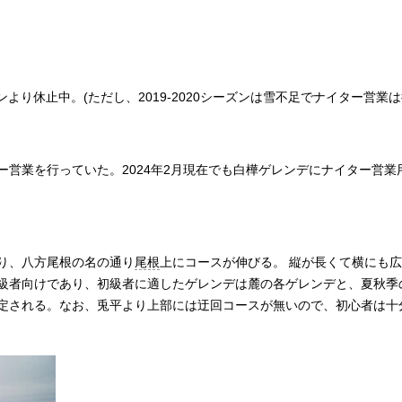
ズンより休止中。(ただし、2019-2020シーズンは雪不足でナイター営業
営業を行っていた。2024年2月現在でも白樺ゲレンデにナイター営業
り、八方尾根の名の通り
尾根
上にコースが伸びる。 縦が長くて横にも
級者向けであり、初級者に適したゲレンデは麓の各ゲレンデと、夏秋季
定される。なお、兎平より上部には迂回コースが無いので、初心者は十