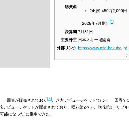
総資産
24億9,450万2,000円
[
1
]
（2025年7月期）
決算期
7月31日
主要
株主
日本スキー場開発
外部リンク
https://www.nsd-hakuba.jp/
テ
[
5
]
、一回券が販売されており
、八方デビューチケットでは○、一回券で
花デビューチケットが販売されており、咲花第2ペア、咲花第3トリプル
利用可能になった)に乗車できた。