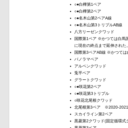
○●白樺第1ペア
○●白樺第2ペア
○●名木山第2ペアA線
○●名木山第3トリプルAB線
八方リーゼンクワッド
国際第1ペア ※かつては白
に現在の終点まで延伸された
国際第3ペアAB線 ※かつて
パノラマペア
アルペンクワッド
兎平ペア
グラートクワッド
○●咲花第2ペア
○●咲花第3トリプル
○咲花北尾根クワッド
北尾根第3ペア ※2020-
スカイライン第2ペア
黒菱第2クワッド(固定循環式
黒菱第3ペア