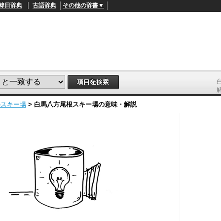
韓日辞典
古語辞典
その他の辞書▼
のスキー場
>
白馬八方尾根スキー場
の意味・解説