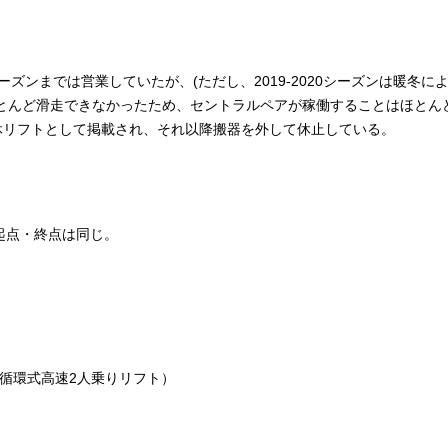
20シーズンまでは営業していたが、(ただし、2019-2020シーズンは暖冬
んど滑走できなかったため、セントラルペアが稼働することはほとんどな
運休リフトとして掲載され、それ以降搬器を外して休止している。
起点・終点は同じ。
動循環式高速2人乗りリフト）