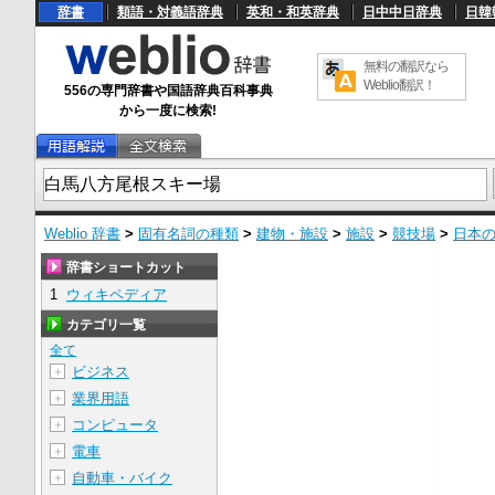
辞書
類語・対義語辞典
英和・和英辞典
日中中日辞典
日韓
無料の翻訳なら
Weblio翻訳！
556の専門辞書や国語辞典百科事典
から一度に検索!
Weblio 辞書
>
固有名詞の種類
>
建物・施設
>
施設
>
競技場
>
日本
辞書ショートカット
1
ウィキペディア
カテゴリ一覧
全て
ビジネス
＋
業界用語
＋
コンピュータ
＋
電車
＋
自動車・バイク
＋