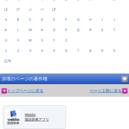
ぱ
ぴ
ぷ
ぺ
ぽ
Ａ
Ｂ
Ｃ
Ｄ
Ｅ
Ｆ
Ｇ
Ｈ
Ｉ
Ｊ
Ｋ
Ｌ
Ｍ
Ｎ
Ｏ
Ｐ
Ｑ
Ｒ
Ｓ
Ｔ
Ｕ
Ｖ
Ｗ
Ｘ
Ｙ
Ｚ
１
２
３
４
５
６
７
８
９
０
記号
演壇のページの著作権
トップページに戻る
ページ上部に戻る
Weblio
国語辞典アプリ