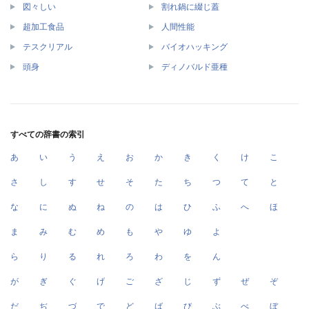
図々しい
割れ鍋に綴じ蓋
超加工食品
人間性能
テスクリアル
バイオハッキング
頭身
ディノバルド亜種
すべての辞書の索引
あ
い
う
え
お
か
き
く
け
こ
さ
し
す
せ
そ
た
ち
つ
て
と
な
に
ぬ
ね
の
は
ひ
ふ
へ
ほ
ま
み
む
め
も
や
ゆ
よ
ら
り
る
れ
ろ
わ
を
ん
が
ぎ
ぐ
げ
ご
ざ
じ
ず
ぜ
ぞ
だ
ぢ
づ
で
ど
ば
び
ぶ
べ
ぼ