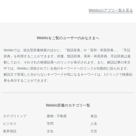
Weblioのアプリ一覧を見る
Weblioをご覧のユーザーのみなさまへ
Weblioでは、統合型辞書検索のほかに、「類語辞典」や「英和・和英辞典」、「手話
辞典」を利用することができます。辞書、類語辞典、英和・和英辞典、手話辞典は連
動しており、それぞれの検索結果へのリンクが表示されます。また、解説記事の本文
中では、Weblioに登録されている他のキーワードへのリンクが自動的に貼られます。
解説文で登場した分からないキーワードや気になるキーワードは、1クリックで検索結
果を表示することができます。
Weblio辞書のカテゴリ一覧
カテゴリトップ
建物・不動産
食品
ビジネス
学問
人名
業界用語
文化
方言