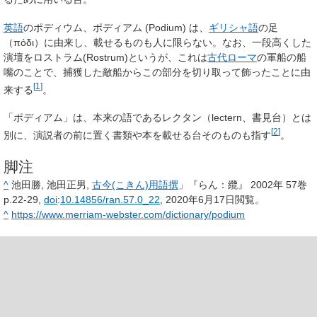
英語
のポディウム、ポディアム (Podium) は、
ギリシャ語
の足
（πόδι）に由来し、載せるものも人に限らない。なお、一段高くした
演壇をロストラム(Rostrum)というが、これは
古代ローマ
の軍船の船
嘴のことで、捕獲した敵船からこの部分を切り取って飾ったことに由
[
1
]
来する
。
「ポディアム」は、本来の語であるレクタン（lectern、書見台）とは
[
2
]
別に、演説者の前に置く書類や本を載せる台そのものも指す
。
脚注
^
池田勝, 池田正男,
古今(こきん)用語撰
」『らん：纜』 2002年 57巻
p.22-29,
doi
:
10.14856/ran.57.0_22
, 2020年6月17日閲覧。
^
https://www.merriam-webster.com/dictionary/podium