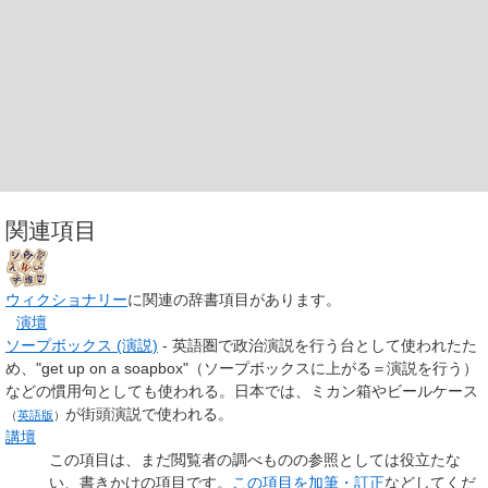
関連項目
ウィクショナリー
に関連の辞書項目があります。
演壇
ソープボックス (演説)
‐ 英語圏で政治演説を行う台として使われたた
め、"get up on a soapbox"（ソープボックスに上がる＝演説を行う）
などの慣用句としても使われる。日本では、ミカン箱や
ビールケース
が街頭演説で使われる。
（
英語版
）
講壇
この項目は、まだ閲覧者の調べものの参照としては役立たな
い、
書きかけの項目
です。
この項目を加筆・訂正
などしてくだ