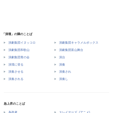
「演壇」の隣のことば
演劇集団イヌッコロ
演劇集団キャラメルボックス
演劇集団和歌山
演劇集団富山舞台
演劇集団青の会
演台
演壇に登る
演奏
演奏させる
演奏され
演奏される
演奏し
急上昇のことば
為政者
スレイヤーズ_(アニメ)