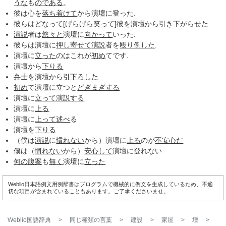
うな
も
のである
。
彼は心を
落ち着けて
から演壇に登った.
彼らは
どなって
[
げらげら
笑って
]彼を演壇から引き下がらせた.
演説
者は
悠々と
演壇に
向かって
いった.
彼らは演壇に
押し寄せて
演説
者を
殴り
倒した
.
演壇に
立った
のはこれが
初め
てです.
演壇から
下りる
弁士
を演壇から
引下ろした
初め
て演壇に立つと
どぎまぎする
演壇に
立って
演説する
演壇に
上る
演壇に
上って
述べ
る
演壇を
下りる
（僕は
演説
に
慣れない
から）演壇に
上る
のが
不安心だ
僕は（
慣れない
から）
安心して
演壇に登れない
何の
腹案
も
無く
演壇に
立った
Weblio日本語例文用例辞書はプログラムで機械的に例文を生成しているため、不適
切な項目が含まれていることもあります。ご了承くださいませ。
Weblio国語辞典
>
同じ種類の言葉
>
建設
>
家屋
>
壇
>