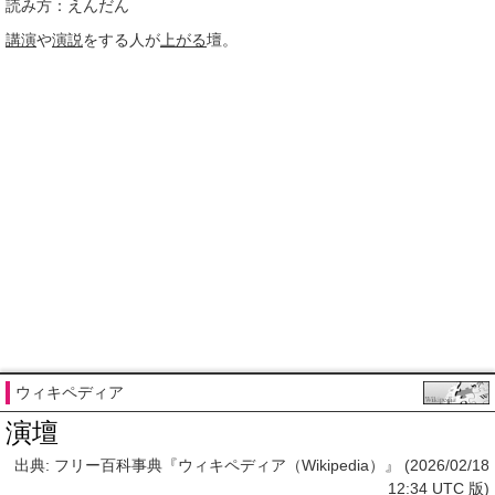
読み方：えんだん
講演
や
演説
をする人が
上がる
壇。
ウィキペディア
演壇
出典: フリー百科事典『ウィキペディア（Wikipedia）』 (2026/02/18
12:34 UTC 版)