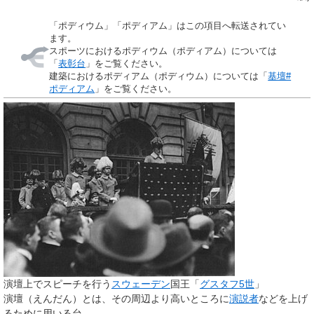
「
ポディウム
」「
ポディアム
」はこの項目へ転送されてい
ます。
スポーツにおけるポディウム（ポディアム）については
「
表彰台
」をご覧ください。
建築におけるポディアム（ポディウム）については「
基壇#
ポディアム
」をご覧ください。
演壇上でスピーチを行う
スウェーデン
国王「
グスタフ5世
」
演壇
（えんだん）とは、その周辺より高いところに
演説者
などを上げ
るために用いる台。