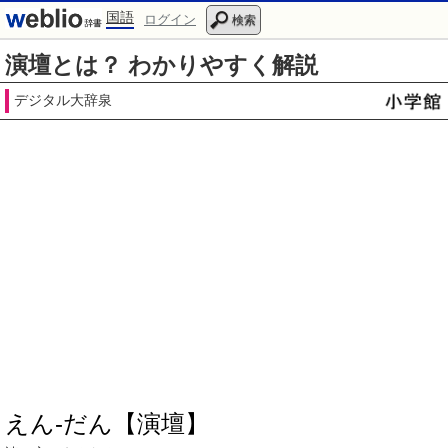
国語
ログイン
検索
演壇とは？ わかりやすく解説
デジタル大辞泉
えん‐だん【演壇】