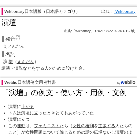
Wiktionary日本語版（日本語カテゴリ）
出典：
Wiktionary
演壇
出典:『Wiktionary』 (2021/08/22 02:36 UTC 版)
(?)
発音
え↗んだん
名詞
演
壇
（
えんだん
）
講演
・
演説
などをする人のために
設け
た
台
。
Weblio日本語例文用例辞書
「演壇」の例文・使い方・用例・文例
演壇に
上がる
トム
は演壇に
立った
ときとても
あがって
いた
演壇に立つ
この
運動
は、
フェミニスト
たち（
女性の権利
を
主張する
人たちの
こと）が
女性問題
について
論じ
るための話の
広場
ないし演壇
のよ