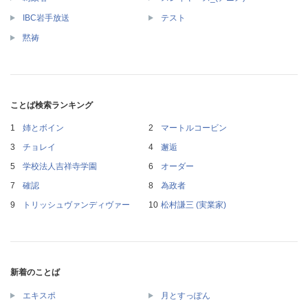
IBC岩手放送
テスト
黙祷
ことば検索ランキング
姉とボイン
マートルコービン
チョレイ
邂逅
学校法人吉祥寺学園
オーダー
確認
為政者
トリッシュヴァンディヴァー
松村謙三 (実業家)
新着のことば
エキスポ
月とすっぽん