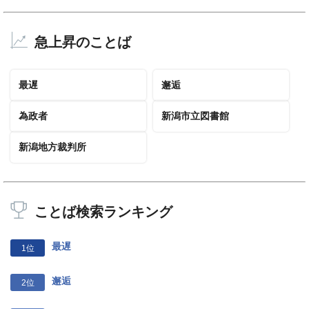
急上昇のことば
最遅
邂逅
為政者
新潟市立図書館
新潟地方裁判所
ことば検索ランキング
最遅
1位
邂逅
2位