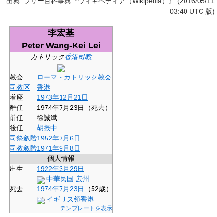
出典: フリー百科事典『ウィキペディア（Wikipedia）』 (2016/05/11
03:40 UTC 版)
李宏基
Peter Wang-Kei Lei
カトリック
香港
司教
教会
ローマ・カトリック教会
司教区
香港
着座
1973年
12月21日
離任
1974年7月23日（死去）
前任
徐誠斌
後任
胡振中
司祭
叙階
1952年
7月6日
司教
叙階
1971年
9月8日
個人情報
出生
1922年
3月29日
中華民国
広州
死去
1974年
7月23日
（52歳）
イギリス領香港
テンプレートを表示