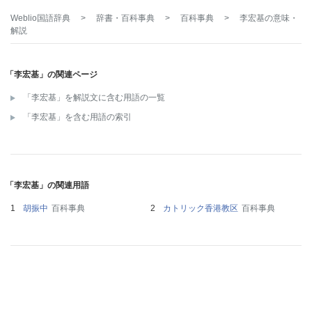
Weblio国語辞典
>
辞書・百科事典
>
百科事典
>
李宏基
の意味・
解説
「李宏基」の関連ページ
「李宏基」を解説文に含む用語の一覧
「李宏基」を含む用語の索引
「李宏基」の関連用語
胡振中
百科事典
カトリック香港教区
百科事典