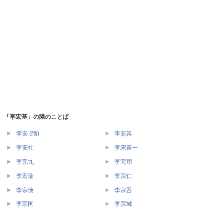
「李宏基」の隣のことば
李安 (隋)
李安其
李安社
李宋喜一
李完九
李完用
李宏瑞
李宗仁
李宗倹
李宗吾
李宗国
李宗城