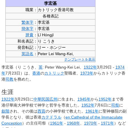
李宏基
職業：
カトリック香港司教
各種表記
繁体字
：
李宏基
簡体字
：
李宏基
：
Lǐ Hóngjī
拼音
和名表記：
り こうき
発音転記：
リー・ホンジー
英語名
：
Peter Lei Wang-Kei,
テンプレートを表示
李宏基
（り こうき、
英
:
Peter Wang-Kei Lei
、
1922年
3月29日 -
1974
年
7月23日）は、
香港
の
カトリック
聖職者。
1973年
からカトリック香
港
司教
を務めた。
生涯
1922年
3月29日に
中華民国
広州
に生まれ、
1945年
から
1952年
まで香
港仔華南大神学校で神学と哲学を専攻した。
1952年
7月6日に
司祭
に
叙階
され、その後は
西貢
の小神学校で教えた。
1961年
に聖神修院の副
学長となり、彼は香港
カテドラル
（
en:Cathedral of the Immaculate
Conception
）
の主任司祭（
1961年
-
1968年
、
1970年
-
1971年
）など