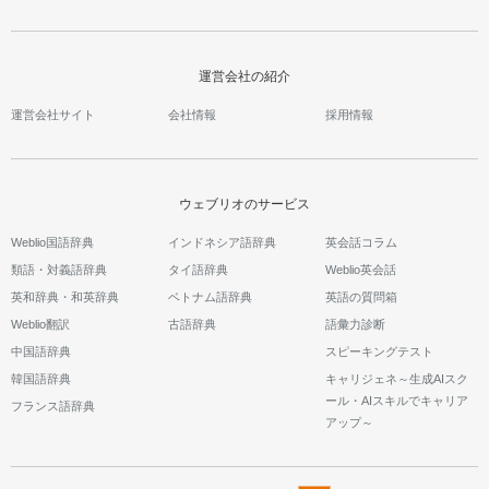
運営会社の紹介
運営会社サイト
会社情報
採用情報
ウェブリオのサービス
Weblio国語辞典
インドネシア語辞典
英会話コラム
類語・対義語辞典
タイ語辞典
Weblio英会話
英和辞典・和英辞典
ベトナム語辞典
英語の質問箱
Weblio翻訳
古語辞典
語彙力診断
中国語辞典
スピーキングテスト
韓国語辞典
キャリジェネ～生成AIスク
ール・AIスキルでキャリア
フランス語辞典
アップ～