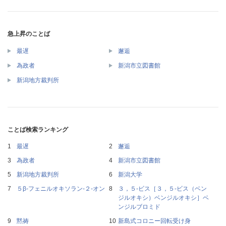
急上昇のことば
最遅
邂逅
為政者
新潟市立図書館
新潟地方裁判所
ことば検索ランキング
最遅
邂逅
為政者
新潟市立図書館
新潟地方裁判所
新潟大学
５β‐フェニルオキソラン‐２‐オン
３，５‐ビス［３，５‐ビス（ベン
ジルオキシ）ベンジルオキシ］ベ
ンジルブロミド
黙祷
新島式コロニー回転受け身