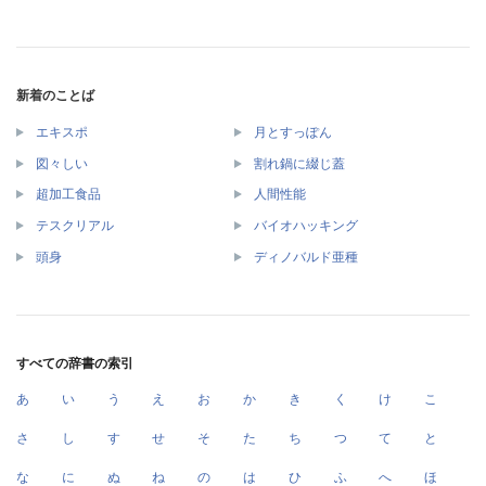
新着のことば
エキスポ
月とすっぽん
図々しい
割れ鍋に綴じ蓋
超加工食品
人間性能
テスクリアル
バイオハッキング
頭身
ディノバルド亜種
すべての辞書の索引
あ
い
う
え
お
か
き
く
け
こ
さ
し
す
せ
そ
た
ち
つ
て
と
な
に
ぬ
ね
の
は
ひ
ふ
へ
ほ