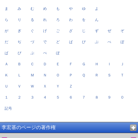
ま
み
む
め
も
や
ゆ
よ
ら
り
る
れ
ろ
わ
を
ん
が
ぎ
ぐ
げ
ご
ざ
じ
ず
ぜ
ぞ
だ
ぢ
づ
で
ど
ば
び
ぶ
べ
ぼ
ぱ
ぴ
ぷ
ぺ
ぽ
Ａ
Ｂ
Ｃ
Ｄ
Ｅ
Ｆ
Ｇ
Ｈ
Ｉ
Ｊ
Ｋ
Ｌ
Ｍ
Ｎ
Ｏ
Ｐ
Ｑ
Ｒ
Ｓ
Ｔ
Ｕ
Ｖ
Ｗ
Ｘ
Ｙ
Ｚ
１
２
３
４
５
６
７
８
９
０
記号
李宏基のページの著作権