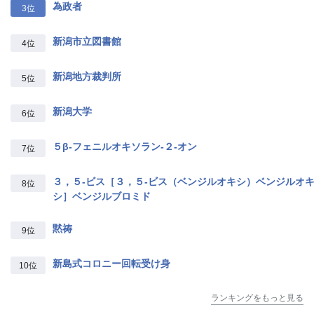
為政者
3位
新潟市立図書館
4位
新潟地方裁判所
5位
新潟大学
6位
５β‐フェニルオキソラン‐２‐オン
7位
３，５‐ビス［３，５‐ビス（ベンジルオキシ）ベンジルオ
8位
シ］ベンジルブロミド
黙祷
9位
新島式コロニー回転受け身
10位
ランキングをもっと見る