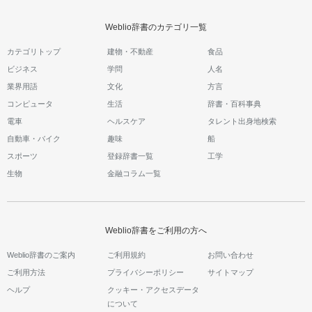
Weblio辞書のカテゴリ一覧
カテゴリトップ
建物・不動産
食品
ビジネス
学問
人名
業界用語
文化
方言
コンピュータ
生活
辞書・百科事典
電車
ヘルスケア
タレント出身地検索
自動車・バイク
趣味
船
スポーツ
登録辞書一覧
工学
生物
金融コラム一覧
Weblio辞書をご利用の方へ
Weblio辞書のご案内
ご利用規約
お問い合わせ
ご利用方法
プライバシーポリシー
サイトマップ
ヘルプ
クッキー・アクセスデータ
について