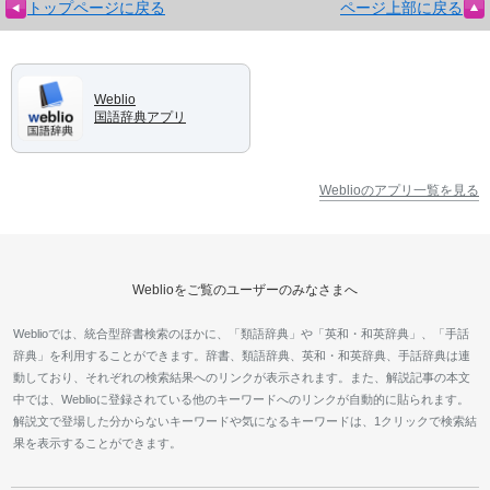
トップページに戻る
ページ上部に戻る
Weblio
国語辞典アプリ
Weblioのアプリ一覧を見る
Weblioをご覧のユーザーのみなさまへ
Weblioでは、統合型辞書検索のほかに、「類語辞典」や「英和・和英辞典」、「手話
辞典」を利用することができます。辞書、類語辞典、英和・和英辞典、手話辞典は連
動しており、それぞれの検索結果へのリンクが表示されます。また、解説記事の本文
中では、Weblioに登録されている他のキーワードへのリンクが自動的に貼られます。
解説文で登場した分からないキーワードや気になるキーワードは、1クリックで検索結
果を表示することができます。