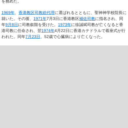
を務めた。
1969年
、
香港教区
司教総代理
に選ばれるとともに、聖神神学校院長に
就いた。その後、
1971年
7月3日に香港教区
補佐司教
に指名され、同
年
9月8日
に司教叙階を受けた。
1973年
に徐誠斌司教が亡くなると香
港司教に任命され、翌
1974年
4月22日に香港カテドラルで着座式が行
われた。同年
7月23日
、52歳で心臓病により亡くなった。