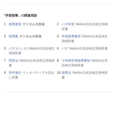
「学習指導」の関連用語
指導要領
デジタル大辞泉
バズ学習
Weblio日本語例文用例
辞書
指導案
デジタル大辞泉
学習指導要領
Weblio日本語例文
用例辞書
バズ (バンド)
Weblio日本語例文
バズ
Weblio日本語例文用例辞書
用例辞書
問答法
Weblio日本語例文用例辞
小学校学習指導要領
Weblio日本
書
語例文用例辞書
学年進行
ウィキペディア小見出
指導法
Weblio日本語例文用例辞
し辞書
書