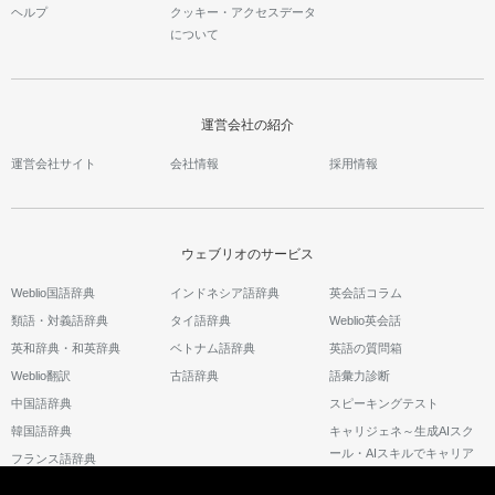
ヘルプ
クッキー・アクセスデータ
について
運営会社の紹介
運営会社サイト
会社情報
採用情報
ウェブリオのサービス
Weblio国語辞典
インドネシア語辞典
英会話コラム
類語・対義語辞典
タイ語辞典
Weblio英会話
英和辞典・和英辞典
ベトナム語辞典
英語の質問箱
Weblio翻訳
古語辞典
語彙力診断
中国語辞典
スピーキングテスト
韓国語辞典
キャリジェネ～生成AIスク
ール・AIスキルでキャリア
フランス語辞典
アップ～