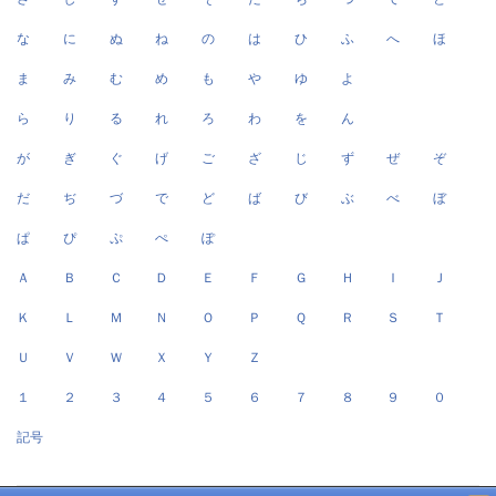
な
に
ぬ
ね
の
は
ひ
ふ
へ
ほ
ま
み
む
め
も
や
ゆ
よ
ら
り
る
れ
ろ
わ
を
ん
が
ぎ
ぐ
げ
ご
ざ
じ
ず
ぜ
ぞ
だ
ぢ
づ
で
ど
ば
び
ぶ
べ
ぼ
ぱ
ぴ
ぷ
ぺ
ぽ
Ａ
Ｂ
Ｃ
Ｄ
Ｅ
Ｆ
Ｇ
Ｈ
Ｉ
Ｊ
Ｋ
Ｌ
Ｍ
Ｎ
Ｏ
Ｐ
Ｑ
Ｒ
Ｓ
Ｔ
Ｕ
Ｖ
Ｗ
Ｘ
Ｙ
Ｚ
１
２
３
４
５
６
７
８
９
０
記号