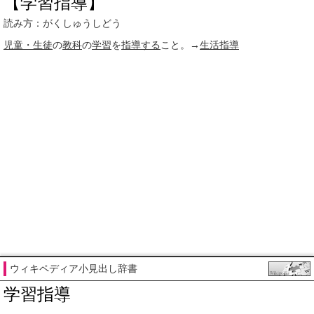
【学習指導】
読み方：がくしゅうしどう
児童・生徒
の
教科
の
学習
を
指導する
こと。→
生活指導
ウィキペディア小見出し辞書
学習指導