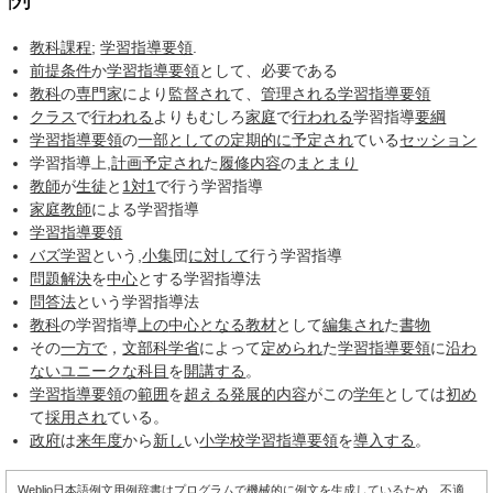
教科課程
;
学習指導要領
.
前提条件
か
学習指導要領
として、必要である
教科
の
専門家
により
監督され
て、
管理される
学習指導要領
クラス
で
行われる
よりもむしろ
家庭
で
行われる
学習指導
要綱
学習指導要領
の
一部
としての
定期的に
予定され
ている
セッション
学習指導上,
計画
予定され
た
履修
内容
の
まとまり
教師
が
生徒
と
1対1
で行う学習指導
家庭教師
による学習指導
学習指導要領
バズ学習
という,
小集
団
に対して
行う学習指導
問題解決
を
中心
とする学習指導法
問答法
という学習指導法
教科
の学習指導
上の
中心となる
教材
として
編集され
た
書物
その
一方で
，
文部科学省
によって
定められ
た
学習指導要領
に
沿わ
ない
ユニークな
科目
を
開講する
。
学習指導要領
の
範囲
を
超える
発展的
内容
がこの
学年
としては
初め
て
採用され
ている。
政府
は
来年度
から
新し
い
小学校学習指導要領
を
導入する
。
Weblio日本語例文用例辞書はプログラムで機械的に例文を生成しているため、不適