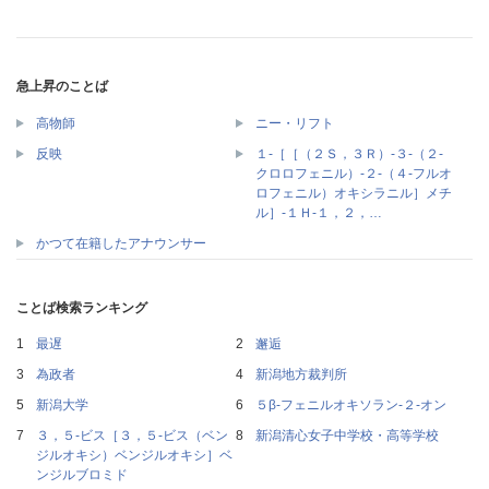
急上昇のことば
高物師
ニー・リフト
１‐［［（２Ｓ，３Ｒ）‐３‐（２‐
反映
クロロフェニル）‐２‐（４‐フルオ
ロフェニル）オキシラニル］メチ
ル］‐１Ｈ‐１，２，…
かつて在籍したアナウンサー
ことば検索ランキング
最遅
邂逅
為政者
新潟地方裁判所
新潟大学
５β‐フェニルオキソラン‐２‐オン
３，５‐ビス［３，５‐ビス（ベン
新潟清心女子中学校・高等学校
ジルオキシ）ベンジルオキシ］ベ
ンジルブロミド