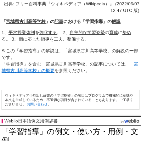
出典: フリー百科事典『ウィキペディア（Wikipedia）』 (2022/06/07
12:47 UTC 版)
「
宮城県古川高等学校
」の
記事
における「学習指導」の
解説
1、
平常
授業体制
を
強化する
。 2、
自主的な
学習
姿勢
の
育成
に
努め
る。 3、個に
応じた
指導
を
工夫
、
整備する
。
※この「学習指導」の解説は、「宮城県古川高等学校」の解説の一部
です。
「学習指導」を含む「宮城県古川高等学校」の記事については、
「宮
城県古川高等学校」の概要
を参照ください。
ウィキペディア小見出し辞書の「学習指導」の項目はプログラムで機械的に意味や
本文を生成しているため、不適切な項目が含まれていることもあります。ご了承く
ださいませ。
お問い合わせ
。
Weblio日本語例文用例辞書
「学習指導」の例文・使い方・用例・文
例