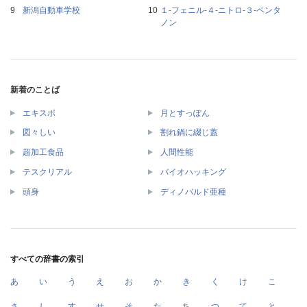
新潟自動車学校
１‐フェニル‐４‐ニトロ‐３‐ペンタ
ノン
新着のことば
エキスポ
月とすっぽん
図々しい
割れ鍋に綴じ蓋
超加工食品
人間性能
テスクリアル
バイオハッキング
頭身
ディノバルド亜種
すべての辞書の索引
あ
い
う
え
お
か
き
く
け
こ
さ
し
す
せ
そ
た
ち
つ
て
と