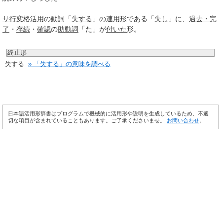
サ行変格活用
の
動詞
「
失する
」の
連用形
である「
失し
」に、
過去・完
了
・
存続
・
確認
の
助動詞
「た」が
付いた
形。
終止形
失する
» 「失する」の意味を調べる
日本語活用形辞書はプログラムで機械的に活用形や説明を生成しているため、不適
切な項目が含まれていることもあります。ご了承くださいませ。
お問い合わせ
。