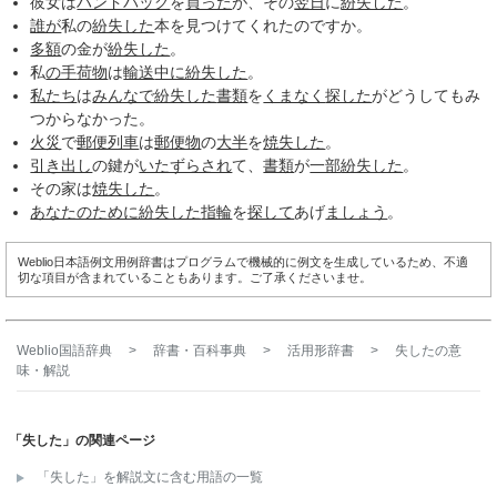
彼女は
ハンドバッグ
を
買った
が、その
翌日
に
紛失した
。
誰が
私の
紛失した
本を見つけてくれたのですか。
多額
の金が
紛失した
。
私
の手
荷物
は
輸送
中に
紛失した
。
私たち
は
みんなで
紛失した
書類
を
くまなく
探した
がどうしてもみ
つからなかった。
火災
で
郵便列車
は
郵便物
の
大半
を
焼失した
。
引き出し
の鍵が
いたずらされ
て、
書類
が
一部
紛失した
。
その家は
焼失した
。
あなたのために
紛失した
指輪
を
探して
あげ
ましょう
。
Weblio日本語例文用例辞書はプログラムで機械的に例文を生成しているため、不適
切な項目が含まれていることもあります。ご了承くださいませ。
Weblio国語辞典
>
辞書・百科事典
>
活用形辞書
>
失した
の意
味・解説
「失した」の関連ページ
「失した」を解説文に含む用語の一覧