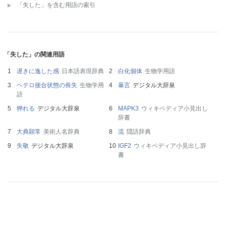
「失した」を含む用語の索引
「失した」の関連用語
遅きに逸した感
日本語表現辞典
白化個体
生物学用語
ヘテロ接合状態の喪失
生物学用
暴言
デジタル大辞泉
語
狎れる
デジタル大辞泉
MAPK3
ウィキペディア小見出し
辞書
大典顕常
美術人名辞典
流
隠語辞典
失敬
デジタル大辞泉
IGF2
ウィキペディア小見出し辞
書