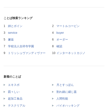
ことば検索ランキング
姉とボイン
マートルコービン
service
buyer
邂逅
オーダー
学校法人吉祥寺学園
確認
トリッシュヴァンディヴァー
インターネットカジノ
新着のことば
エキスポ
月とすっぽん
図々しい
割れ鍋に綴じ蓋
超加工食品
人間性能
テスクリアル
バイオハッキング