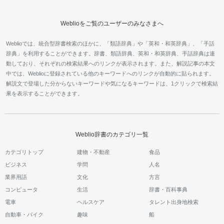
Weblioをご覧のユーザーのみなさまへ
Weblioでは、統合型辞書検索のほかに、「類語辞典」や「英和・和英辞典」、「手話
辞典」を利用することができます。辞書、類語辞典、英和・和英辞典、手話辞典は連
動しており、それぞれの検索結果へのリンクが表示されます。また、解説記事の本文
中では、Weblioに登録されている他のキーワードへのリンクが自動的に貼られます。
解説文で登場した分からないキーワードや気になるキーワードは、1クリックで検索結
果を表示することができます。
Weblio辞書のカテゴリ一覧
カテゴリトップ
建物・不動産
食品
ビジネス
学問
人名
業界用語
文化
方言
コンピュータ
生活
辞書・百科事典
電車
ヘルスケア
タレント出身地検索
自動車・バイク
趣味
船