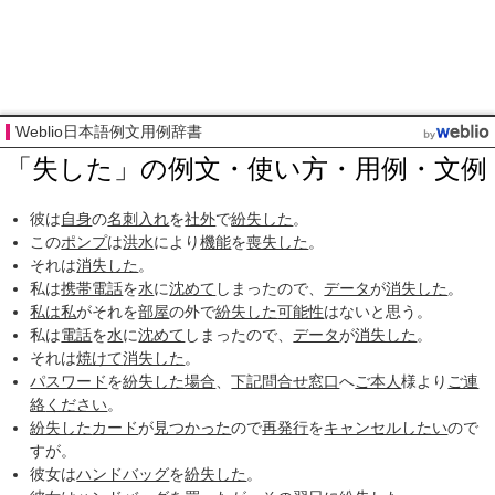
Weblio日本語例文用例辞書
「失した」の例文・使い方・用例・文例
彼は
自身
の
名刺入れ
を
社外
で
紛失した
。
この
ポンプ
は
洪水
により
機能
を
喪失した
。
それは
消失した
。
私は
携帯電話
を
水
に
沈めて
しまったので、
データ
が
消失した
。
私は私
がそれを
部屋
の外で
紛失した
可能性
はないと思う。
私は
電話
を
水
に
沈めて
しまったので、
データ
が
消失した
。
それは
焼けて
消失した
。
パスワード
を
紛失した
場合
、
下記
問合せ
窓口
へ
ご本人
様より
ご連
絡
ください
。
紛失した
カード
が
見つかった
ので
再発行
を
キャンセルしたい
ので
すが。
彼女は
ハンドバッグ
を
紛失した
。