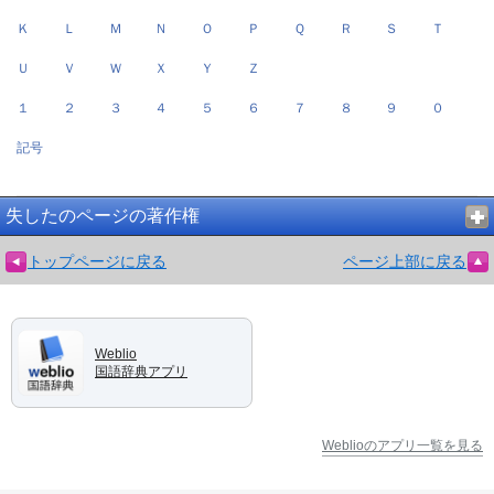
Ｋ
Ｌ
Ｍ
Ｎ
Ｏ
Ｐ
Ｑ
Ｒ
Ｓ
Ｔ
Ｕ
Ｖ
Ｗ
Ｘ
Ｙ
Ｚ
１
２
３
４
５
６
７
８
９
０
記号
失したのページの著作権
トップページに戻る
ページ上部に戻る
Weblio
国語辞典アプリ
Weblioのアプリ一覧を見る