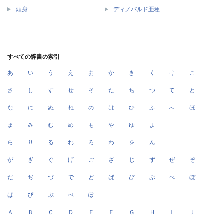
頭身
ディノバルド亜種
すべての辞書の索引
あ
い
う
え
お
か
き
く
け
こ
さ
し
す
せ
そ
た
ち
つ
て
と
な
に
ぬ
ね
の
は
ひ
ふ
へ
ほ
ま
み
む
め
も
や
ゆ
よ
ら
り
る
れ
ろ
わ
を
ん
が
ぎ
ぐ
げ
ご
ざ
じ
ず
ぜ
ぞ
だ
ぢ
づ
で
ど
ば
び
ぶ
べ
ぼ
ぱ
ぴ
ぷ
ぺ
ぽ
Ａ
Ｂ
Ｃ
Ｄ
Ｅ
Ｆ
Ｇ
Ｈ
Ｉ
Ｊ