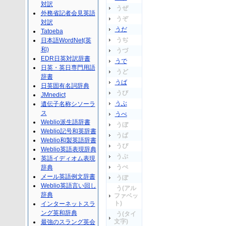
対訳
うぜ
外務省記者会見英語
うぞ
対訳
うだ
Tatoeba
うぢ
日本語WordNet(英
和)
うづ
EDR日英対訳辞書
うで
日英・英日専門用語
うど
辞書
うば
日英固有名詞辞典
うび
JMnedict
うぶ
遺伝子名称シソーラ
ス
うべ
Weblio派生語辞書
うぼ
Weblio記号和英辞書
うぱ
Weblio和製英語辞書
うぴ
Weblio英語表現辞典
うぷ
英語イディオム表現
うぺ
辞典
メール英語例文辞書
うぽ
Weblio英語言い回し
う(アル
辞典
ファベッ
ト)
インターネットスラ
ング英和辞典
う(タイ
文字)
最強のスラング英会