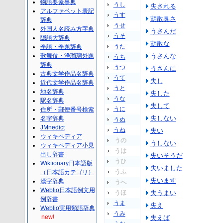
物語要素事典
うし
失される
アルファベット表記
うす
胡散臭さ
辞典
うせ
外国人名読み方字典
うさんだ
うそ
隠語大辞典
胡散な
うた
季語・季題辞典
歌舞伎・浄瑠璃外題
うさんな
うち
辞典
うつ
うさんに
古典文学作品名辞典
うて
失し
近代文学作品名辞典
うと
地名辞典
失した
うな
駅名辞典
失して
うに
住所・郵便番号検索
失しない
名字辞典
うぬ
JMnedict
うね
失い
ウィキペディア
うの
うしない
ウィキペディア小見
うは
出し辞書
失いそうだ
うひ
Wiktionary日本語版
失いました
うふ
（日本語カテゴリ）
失います
漢字辞典
うへ
Weblio日本語例文用
うほ
失うまい
例辞書
うま
失え
Weblio実用類語辞典
うみ
new!
失えば