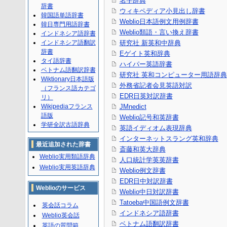
名字辞典
辞書
ウィキペディア小見出し辞書
韓国語単語辞書
Weblio日本語例文用例辞書
韓日専門用語辞書
Weblio類語・言い換え辞書
インドネシア語辞書
インドネシア語翻訳
研究社 新英和中辞典
辞書
Eゲイト英和辞典
タイ語辞書
ハイパー英語辞書
ベトナム語翻訳辞書
研究社 英和コンピューター用語辞典
Wiktionary日本語版
外務省記者会見英語対訳
（フランス語カテゴ
EDR日英対訳辞書
リ）
Wikipediaフランス
JMnedict
語版
Weblio記号和英辞書
学研全訳古語辞典
英語イディオム表現辞典
インターネットスラング英和辞典
最近追加された辞書
斎藤和英大辞典
Weblio実用類語辞典
人口統計学英英辞書
Weblio実用英語辞典
Weblio例文辞書
EDR日中対訳辞書
Weblioのサービス
Weblio中日対訳辞書
Tatoeba中国語例文辞書
英会話コラム
インドネシア語辞書
Weblio英会話
ベトナム語翻訳辞書
英語の質問箱