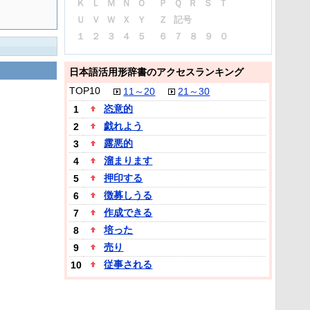
Ｋ
Ｌ
Ｍ
Ｎ
Ｏ
Ｐ
Ｑ
Ｒ
Ｓ
Ｔ
Ｕ
Ｖ
Ｗ
Ｘ
Ｙ
Ｚ
記号
１
２
３
４
５
６
７
８
９
０
日本語活用形辞書のアクセスランキング
TOP10
11～20
21～30
恣意的
1
戯れよう
2
露悪的
3
溜まります
4
押印する
5
徴募しうる
6
作成できる
7
培った
8
売り
9
従事される
10