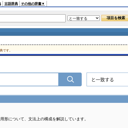
典
古語辞典
その他の辞書▼
典です。
と一致する
活用形について、文法上の構成を解説しています。