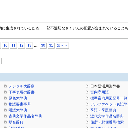
自動的に生成されているため、一部不適切なさくいんの配置が含まれていること
...
.
10
11
12
13
30
31
次へ＞
0
デジタル大辞泉
日本語活用形辞書
丁寧表現の辞書
宮内庁用語
原色大辞典
標準案内用図記号一覧
物語要素事典
アルファベット表記辞
隠語大辞典
季語・季題辞典
古典文学作品名辞典
近代文学作品名辞典
駅名辞典
住所・郵便番号検索