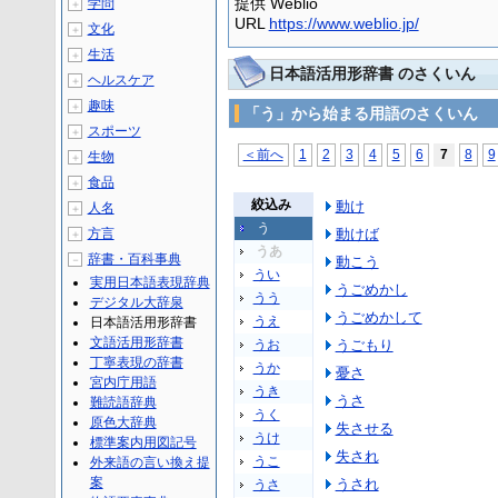
提供 Weblio
学問
＋
URL
https://www.weblio.jp/
文化
＋
生活
＋
日本語活用形辞書 のさくいん
ヘルスケア
＋
趣味
＋
「う」から始まる用語のさくいん
スポーツ
＋
＜前へ
1
2
3
4
5
6
7
8
9
生物
＋
食品
＋
絞込み
動け
人名
＋
う
方言
動けば
＋
うあ
辞書・百科事典
－
動こう
うい
実用日本語表現辞典
うごめかし
うう
デジタル大辞泉
うごめかして
うえ
日本語活用形辞書
文語活用形辞書
うお
うごもり
丁寧表現の辞書
うか
憂さ
宮内庁用語
うき
うさ
難読語辞典
うく
原色大辞典
失させる
うけ
標準案内用図記号
失され
うこ
外来語の言い換え提
案
うされ
うさ