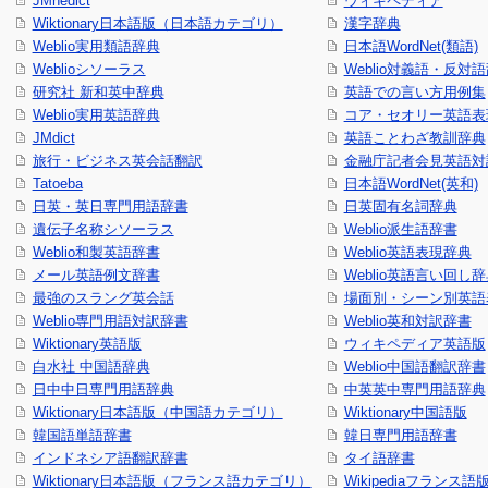
JMnedict
ウィキペディア
Wiktionary日本語版（日本語カテゴリ）
漢字辞典
Weblio実用類語辞典
日本語WordNet(類語)
Weblioシソーラス
Weblio対義語・反対
研究社 新和英中辞典
英語での言い方用例集
Weblio実用英語辞典
コア・セオリー英語表現
JMdict
英語ことわざ教訓辞典
旅行・ビジネス英会話翻訳
金融庁記者会見英語対
Tatoeba
日本語WordNet(英和)
日英・英日専門用語辞書
日英固有名詞辞典
遺伝子名称シソーラス
Weblio派生語辞書
Weblio和製英語辞書
Weblio英語表現辞典
メール英語例文辞書
Weblio英語言い回し
最強のスラング英会話
場面別・シーン別英語
Weblio専門用語対訳辞書
Weblio英和対訳辞書
Wiktionary英語版
ウィキペディア英語版
白水社 中国語辞典
Weblio中国語翻訳辞書
日中中日専門用語辞典
中英英中専門用語辞典
Wiktionary日本語版（中国語カテゴリ）
Wiktionary中国語版
韓国語単語辞書
韓日専門用語辞書
インドネシア語翻訳辞書
タイ語辞書
Wiktionary日本語版（フランス語カテゴリ）
Wikipediaフランス語