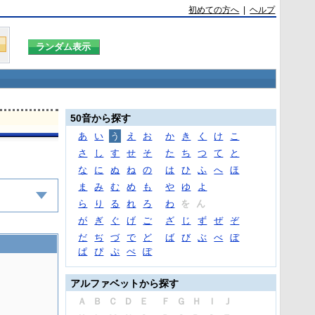
初めての方へ
|
ヘルプ
50音から探す
あ
い
う
え
お
か
き
く
け
こ
さ
し
す
せ
そ
た
ち
つ
て
と
な
に
ぬ
ね
の
は
ひ
ふ
へ
ほ
ま
み
む
め
も
や
ゆ
よ
ら
り
る
れ
ろ
わ
を
ん
が
ぎ
ぐ
げ
ご
ざ
じ
ず
ぜ
ぞ
だ
ぢ
づ
で
ど
ば
び
ぶ
べ
ぼ
ぱ
ぴ
ぷ
ぺ
ぽ
アルファベットから探す
Ａ
Ｂ
Ｃ
Ｄ
Ｅ
Ｆ
Ｇ
Ｈ
Ｉ
Ｊ