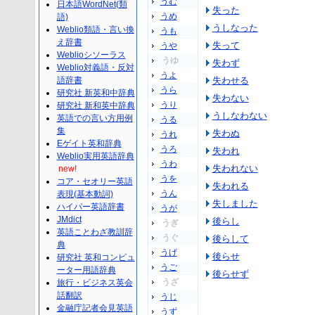
うむ
日本語WordNet(類
失った
うめ
語)
うしなった
Weblio類語・言い換
うも
え辞書
失って
うや
Weblioシソーラス
うゆ
失わず
Weblio対義語・反対
うよ
語辞書
失わせる
うら
研究社 新英和中辞典
失わない
うり
研究社 新和英中辞典
うしなわない
英語での言い方用例
うる
集
失わぬ
うれ
Eゲイト英和辞典
うろ
失われ
Weblio実用英語辞典
うわ
失われない
new!
うを
コア・セオリー英語
失われる
うん
表現(基本動詞)
失しました
ハイパー英語辞書
うが
JMdict
後らし
うぎ
英語ことわざ教訓辞
うぐ
後らして
典
うげ
後らせ
研究社 英和コンピュ
うご
ーター用語辞典
後らせず
うざ
旅行・ビジネス英会
話翻訳
うじ
金融庁記者会見英語
うず