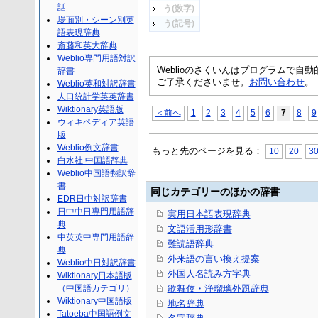
話
う(数字)
場面別・シーン別英
う(記号)
語表現辞典
斎藤和英大辞典
Weblio専門用語対訳
Weblioのさくいんはプログラムで
辞書
ご了承くださいませ。
お問い合わせ
。
Weblio英和対訳辞書
人口統計学英英辞書
Wiktionary英語版
＜前へ
1
2
3
4
5
6
7
8
9
ウィキペディア英語
版
Weblio例文辞書
もっと先のページを見る：
10
20
3
白水社 中国語辞典
Weblio中国語翻訳辞
書
同じカテゴリーのほかの辞書
EDR日中対訳辞書
日中中日専門用語辞
実用日本語表現辞典
典
文語活用形辞書
中英英中専門用語辞
難読語辞典
典
外来語の言い換え提案
Weblio中日対訳辞書
外国人名読み方字典
Wiktionary日本語版
（中国語カテゴリ）
歌舞伎・浄瑠璃外題辞典
Wiktionary中国語版
地名辞典
Tatoeba中国語例文