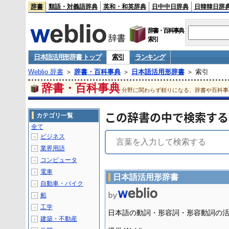
辞書
類語・対義語辞典
英和・和英辞典
日中中日辞典
日韓韓日辞
辞書・百科事典
索引
日本語活用形辞書 トップ
索引
ランキング
Weblio 辞書
＞
辞書・百科事典
＞
日本語活用形辞書
＞ 索引
辞書・百科事典
分野に関わらず頼りになる、辞書や百科事
この辞書の中で検索する
カテゴリ一覧
全て
ビジネス
＋
業界用語
＋
コンピュータ
＋
電車
＋
日本語活用形辞書
自動車・バイク
＋
船
＋
工学
＋
日本語の動詞・形容詞・形容動詞の
建築・不動産
＋