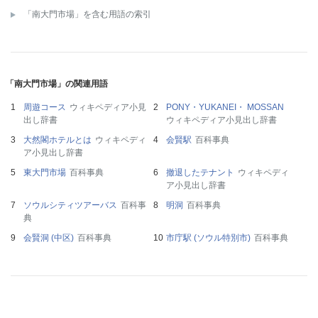
「南大門市場」を含む用語の索引
「南大門市場」の関連用語
周遊コース
ウィキペディア小見
PONY・YUKANEI・ MOSSAN
出し辞書
ウィキペディア小見出し辞書
大然閣ホテルとは
ウィキペディ
会賢駅
百科事典
ア小見出し辞書
東大門市場
百科事典
撤退したテナント
ウィキペディ
ア小見出し辞書
ソウルシティツアーバス
百科事
明洞
百科事典
典
会賢洞 (中区)
百科事典
市庁駅 (ソウル特別市)
百科事典