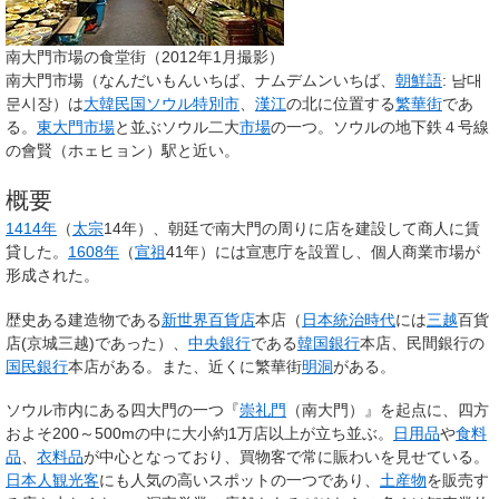
南大門市場の食堂街
（2012年1月撮影）
南大門市場
（なんだいもんいちば、ナムデムンいちば、
朝鮮語
:
남대
문시장
）は
大韓民国
ソウル特別市
、
漢江
の北に位置する
繁華街
であ
る。
東大門市場
と並ぶソウル二大
市場
の一つ。ソウルの地下鉄４号線
の會賢（ホェヒョン）駅と近い。
概要
1414年
（
太宗
14年）、朝廷で南大門の周りに店を建設して商人に賃
貸した。
1608年
（
宣祖
41年）には宣恵庁を設置し、個人商業市場が
形成された。
歴史ある建造物である
新世界百貨店
本店（
日本統治時代
には
三越
百貨
店(京城三越)であった）、
中央銀行
である
韓国銀行
本店、民間銀行の
国民銀行
本店がある。また、近くに繁華街
明洞
がある。
ソウル市内にある四大門の一つ『
崇礼門
（南大門）』を起点に、四方
およそ200～500mの中に大小約1万店以上が立ち並ぶ。
日用品
や
食料
品
、
衣料品
が中心となっており、買物客で常に賑わいを見せている。
日本人
観光客
にも人気の高いスポットの一つであり、
土産物
を販売す