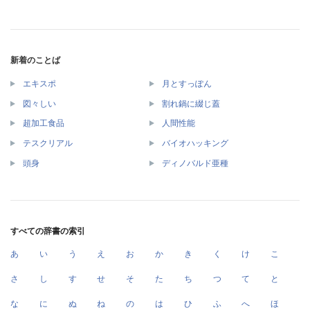
新着のことば
エキスポ
月とすっぽん
図々しい
割れ鍋に綴じ蓋
超加工食品
人間性能
テスクリアル
バイオハッキング
頭身
ディノバルド亜種
すべての辞書の索引
あ
い
う
え
お
か
き
く
け
こ
さ
し
す
せ
そ
た
ち
つ
て
と
な
に
ぬ
ね
の
は
ひ
ふ
へ
ほ