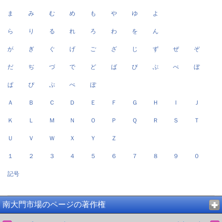
ま
み
む
め
も
や
ゆ
よ
ら
り
る
れ
ろ
わ
を
ん
が
ぎ
ぐ
げ
ご
ざ
じ
ず
ぜ
ぞ
だ
ぢ
づ
で
ど
ば
び
ぶ
べ
ぼ
ぱ
ぴ
ぷ
ぺ
ぽ
Ａ
Ｂ
Ｃ
Ｄ
Ｅ
Ｆ
Ｇ
Ｈ
Ｉ
Ｊ
Ｋ
Ｌ
Ｍ
Ｎ
Ｏ
Ｐ
Ｑ
Ｒ
Ｓ
Ｔ
Ｕ
Ｖ
Ｗ
Ｘ
Ｙ
Ｚ
１
２
３
４
５
６
７
８
９
０
記号
南大門市場のページの著作権