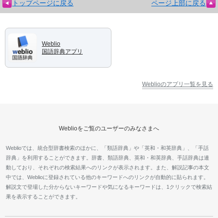
トップページに戻る
ページ上部に戻る
Weblio
国語辞典アプリ
Weblioのアプリ一覧を見る
Weblioをご覧のユーザーのみなさまへ
Weblioでは、統合型辞書検索のほかに、「類語辞典」や「英和・和英辞典」、「手話
辞典」を利用することができます。辞書、類語辞典、英和・和英辞典、手話辞典は連
動しており、それぞれの検索結果へのリンクが表示されます。また、解説記事の本文
中では、Weblioに登録されている他のキーワードへのリンクが自動的に貼られます。
解説文で登場した分からないキーワードや気になるキーワードは、1クリックで検索結
果を表示することができます。