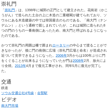
崇礼門
「
崇礼門
」は、1398年に城郭の正門として建立された。花崗岩（かこ
うがん）で造られた土台の上に木造の二重楼閣が建てられており、ソ
ウルにある木造建築の中では韓国最古のものである。「南大門（ナン
デムン）」という通称で親しまれていたが、これは城郭に造られた8
つの門のうちの一番南側にあったため、南大門と呼ばれるようになっ
たのである。
かつて崇礼門の周囲は柵で囲まれ
ロータリー
の中心まで渡ることがで
きなかったが、後に門の南側に広場（崇礼門広場と命名）が造成され
近づいて見学できるようになった。
2006年
3月からは100年ぶりに門
をくぐることが出来るようになっていたが門は
2008年
2月、放火によ
り全焼。
2013年
4月まで復元工事がされ、同年5月に復元が完了し
た。
交通
鉄道
ソウル交通公社4号線
：
会賢駅
ビデオ
南大門市場