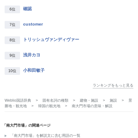
確認
6位
customer
7位
トリッシュヴァンディヴァー
8位
浅井カヨ
9位
小和田敏子
10位
ランキングをもっと見る
Weblio国語辞典
>
固有名詞の種類
>
建物・施設
>
施設
>
景
勝地・観光地
>
韓国の観光地
>
南大門市場
の意味・解説
「南大門市場」の関連ページ
「南大門市場」を解説文に含む用語の一覧