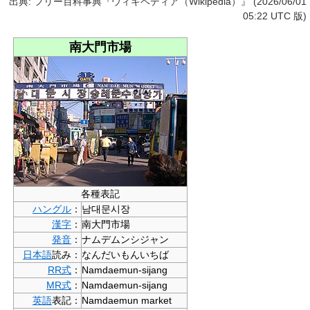
出典: フリー百科事典『ウィキペディア（Wikipedia）』 (2026/06/01
05:22 UTC 版)
南大門市場
各種表記
ハングル
：
남대문시장
漢字
：
南大門市場
発音
：
ナムデムンシジャン
日本語
読み：
なんだいもんいちば
RR式
：
Namdaemun-sijang
MR式
：
Namdaemun-sijang
英語
表記：
Namdaemun market