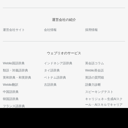
運営会社の紹介
運営会社サイト
会社情報
採用情報
ウェブリオのサービス
Weblio国語辞典
インドネシア語辞典
英会話コラム
類語・対義語辞典
タイ語辞典
Weblio英会話
英和辞典・和英辞典
ベトナム語辞典
英語の質問箱
Weblio翻訳
古語辞典
語彙力診断
中国語辞典
スピーキングテスト
韓国語辞典
キャリジェネ～生成AIスク
ール・AIスキルでキャリア
フランス語辞典
アップ～