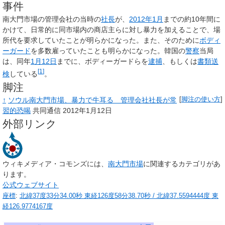
事件
南大門市場の管理会社の当時の
社長
が、
2012年
1月
までの約10年間に
かけて、日常的に同市場内の商店主らに対し暴力を加えることで、場
所代を要求していたことが明らかになった。また、そのために
ボディ
ーガード
を多数雇っていたことも明らかになった。韓国の
警察
当局
は、同年
1月12日
までに、ボディーガードらを
逮捕
、もしくは
書類送
[
1
]
検
している
。
脚注
↑
ソウル南大門市場、暴力で牛耳る 管理会社社長が常
[
脚注の使い方
]
習的恐喝
共同通信 2012年1月12日
外部リンク
ウィキメディア・コモンズには、
南大門市場
に関連するカテゴリがあ
ります。
公式ウェブサイト
座標
:
北緯37度33分34.00秒
東経126度58分38.70秒
/
北緯37.5594444度 東
経126.9774167度