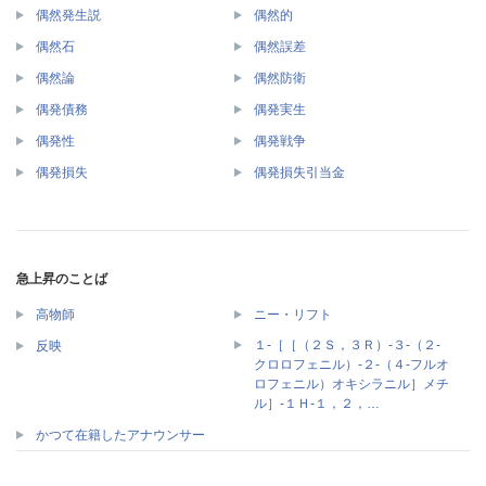
偶然発生説
偶然的
偶然石
偶然誤差
偶然論
偶然防衛
偶発債務
偶発実生
偶発性
偶発戦争
偶発損失
偶発損失引当金
急上昇のことば
高物師
ニー・リフト
１‐［［（２Ｓ，３Ｒ）‐３‐（２‐
反映
クロロフェニル）‐２‐（４‐フルオ
ロフェニル）オキシラニル］メチ
ル］‐１Ｈ‐１，２，…
かつて在籍したアナウンサー