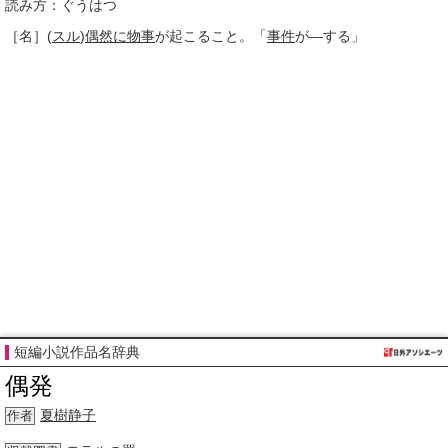
読み方：ぐうはつ
［名］
(
スル
)
偶然に
物事
が起こること。「
事件
が―する」
短編小説作品名辞典
偶発
夏樹静子
作者