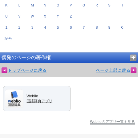
Ｋ
Ｌ
Ｍ
Ｎ
Ｏ
Ｐ
Ｑ
Ｒ
Ｓ
Ｔ
Ｕ
Ｖ
Ｗ
Ｘ
Ｙ
Ｚ
１
２
３
４
５
６
７
８
９
０
記号
偶発のページの著作権
トップページに戻る
ページ上部に戻る
Weblio
国語辞典アプリ
Weblioのアプリ一覧を見る