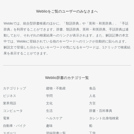
Weblioをご覧のユーザーのみなさまへ
Weblioでは、統合型辞書検索のほかに、「類語辞典」や「英和・和英辞典」、「手話
辞典」を利用することができます。辞書、類語辞典、英和・和英辞典、手話辞典は連
動しており、それぞれの検索結果へのリンクが表示されます。また、解説記事の本文
中では、Weblioに登録されている他のキーワードへのリンクが自動的に貼られます。
解説文で登場した分からないキーワードや気になるキーワードは、1クリックで検索結
果を表示することができます。
Weblio辞書のカテゴリ一覧
カテゴリトップ
建物・不動産
食品
ビジネス
学問
人名
業界用語
文化
方言
コンピュータ
生活
辞書・百科事典
電車
ヘルスケア
タレント出身地検索
自動車・バイク
趣味
船
スポーツ
登録辞書一覧
工学