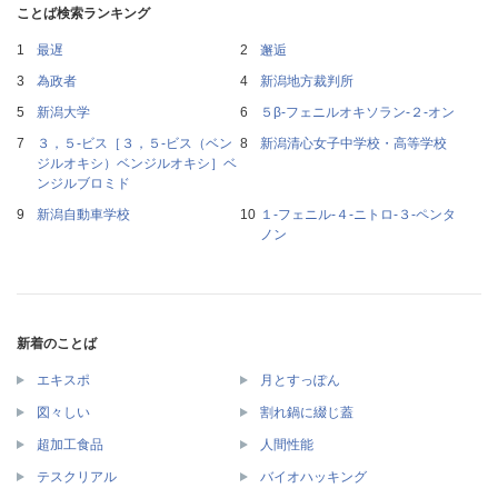
ことば検索ランキング
最遅
邂逅
為政者
新潟地方裁判所
新潟大学
５β‐フェニルオキソラン‐２‐オン
３，５‐ビス［３，５‐ビス（ベン
新潟清心女子中学校・高等学校
ジルオキシ）ベンジルオキシ］ベ
ンジルブロミド
新潟自動車学校
１‐フェニル‐４‐ニトロ‐３‐ペンタ
ノン
新着のことば
エキスポ
月とすっぽん
図々しい
割れ鍋に綴じ蓋
超加工食品
人間性能
テスクリアル
バイオハッキング