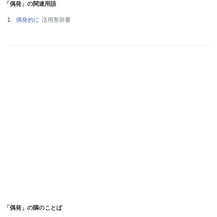
「偶発」の関連用語
偶発的に
活用形辞書
「偶発」の隣のことば