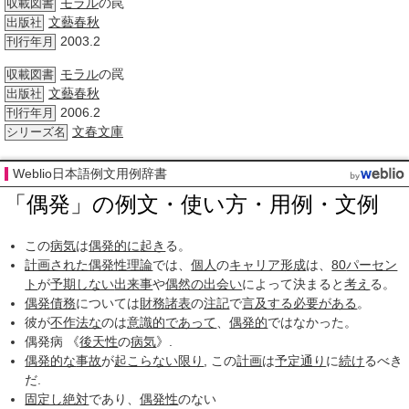
モラル
の罠
収載図書
文藝春秋
出版社
2003.2
刊行年月
モラル
の罠
収載図書
文藝春秋
出版社
2006.2
刊行年月
文春文庫
シリーズ名
Weblio日本語例文用例辞書
「偶発」の例文・使い方・用例・文例
この
病気
は
偶発的に
起き
る。
計画された偶発性理論
では、
個人
の
キャリア形成
は、
80
パーセン
ト
が
予期しない
出来事
や
偶然の出会い
によって決まると
考え
る。
偶発債務
については
財務諸表
の
注記
で
言及する
必要がある
。
彼が
不作法な
のは
意識的
であって
、
偶発的
ではなかった。
偶発病 《
後天性
の
病気
》.
偶発的な
事故
が
起こらない
限り
, この
計画
は
予定通り
に
続け
るべき
だ.
固定し
絶対
であり、
偶発性
のない