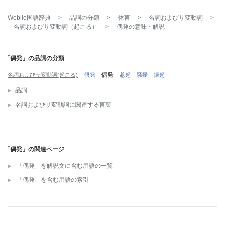
Weblio国語辞典
>
品詞の分類
>
体言
>
名詞およびサ変動詞
>
名詞およびサ変動詞（起こる）
>
偶発
の意味・解説
「偶発」の品詞の分類
偶発
名詞およびサ変動詞(起こる)
倶発
惹起
騒擾
振起
品詞
名詞およびサ変動詞に関連する言葉
「偶発」の関連ページ
「偶発」を解説文に含む用語の一覧
「偶発」を含む用語の索引