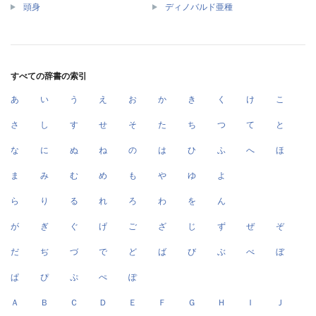
頭身
ディノバルド亜種
すべての辞書の索引
あ
い
う
え
お
か
き
く
け
こ
さ
し
す
せ
そ
た
ち
つ
て
と
な
に
ぬ
ね
の
は
ひ
ふ
へ
ほ
ま
み
む
め
も
や
ゆ
よ
ら
り
る
れ
ろ
わ
を
ん
が
ぎ
ぐ
げ
ご
ざ
じ
ず
ぜ
ぞ
だ
ぢ
づ
で
ど
ば
び
ぶ
べ
ぼ
ぱ
ぴ
ぷ
ぺ
ぽ
Ａ
Ｂ
Ｃ
Ｄ
Ｅ
Ｆ
Ｇ
Ｈ
Ｉ
Ｊ