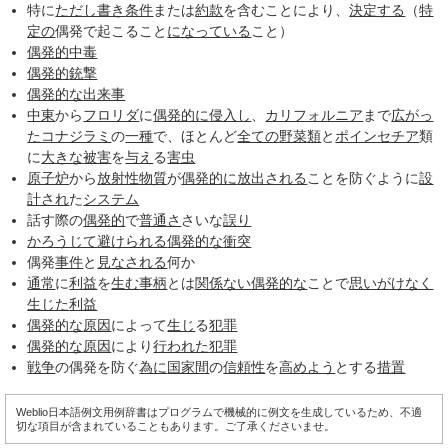
特に
ただし書き
条件
または
約款
を含むことにより、
決定する
（
特
定の
偶発で起こること
になっている
こと）
偶発的
中毒
偶発的
銃撃
偶発的な
出来事
中東
から
フロリダ
に
偶発的に
侵入し
、
カリフォルニア
まで
広がっ
た
コナジラミ
の
一種
で、ほとんど
全ての
野菜類
と
ポインセチア
類
に
大きな
被害
を
与え
る
害虫
原子炉
から
放射性物質
が
偶発的に
放出される
ことを防ぐように
設
計され
た
システム
話す際の
偶発的
で
普通さ
さいな
誤り
かろうじて
避けられる
偶発的な
衝突
偶発
事件
と
見なされる
何か
通常
に
利益
を
生む
事柄
とは
関係ない
偶発的な
ことで
思いがけなく
生じた
利益
偶発的な
原因
によって
生じ
る
犯罪
偶発的な
原因
により
行われた
犯罪
戦争
の偶発を防ぐ
為に
国家間
の
信頼性
を
高めよう
とする
措置
Weblio日本語例文用例辞書はプログラムで機械的に例文を生成しているため、不適
切な項目が含まれていることもあります。ご了承くださいませ。