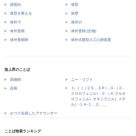
体固め
体型
体型を整える
体壁
体外で
体外の
体外受精
体外受精 (生物)
体外受精卵
体外式膜型人工心肺装置
急上昇のことば
高物師
ニー・リフト
１‐［［（２Ｓ，３Ｒ）‐３‐（２‐
反映
クロロフェニル）‐２‐（４‐フルオ
ロフェニル）オキシラニル］メチ
ル］‐１Ｈ‐１，２，…
かつて在籍したアナウンサー
ことば検索ランキング