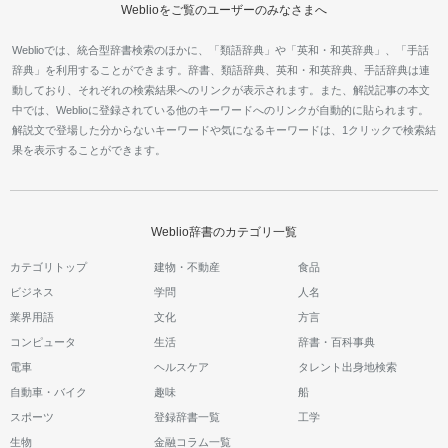
Weblioをご覧のユーザーのみなさまへ
Weblioでは、統合型辞書検索のほかに、「類語辞典」や「英和・和英辞典」、「手話
辞典」を利用することができます。辞書、類語辞典、英和・和英辞典、手話辞典は連
動しており、それぞれの検索結果へのリンクが表示されます。また、解説記事の本文
中では、Weblioに登録されている他のキーワードへのリンクが自動的に貼られます。
解説文で登場した分からないキーワードや気になるキーワードは、1クリックで検索結
果を表示することができます。
Weblio辞書のカテゴリ一覧
カテゴリトップ
建物・不動産
食品
ビジネス
学問
人名
業界用語
文化
方言
コンピュータ
生活
辞書・百科事典
電車
ヘルスケア
タレント出身地検索
自動車・バイク
趣味
船
スポーツ
登録辞書一覧
工学
生物
金融コラム一覧