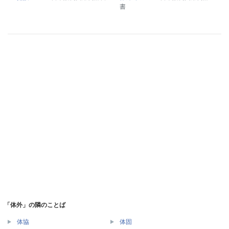
書
「体外」の隣のことば
体協
体固