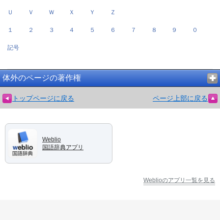
Ｕ
Ｖ
Ｗ
Ｘ
Ｙ
Ｚ
１
２
３
４
５
６
７
８
９
０
記号
体外のページの著作権
トップページに戻る
ページ上部に戻る
Weblio
国語辞典アプリ
Weblioのアプリ一覧を見る