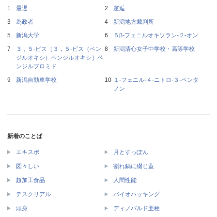
最遅
邂逅
為政者
新潟地方裁判所
新潟大学
５β‐フェニルオキソラン‐２‐オン
３，５‐ビス［３，５‐ビス（ベン
新潟清心女子中学校・高等学校
ジルオキシ）ベンジルオキシ］ベ
ンジルブロミド
新潟自動車学校
１‐フェニル‐４‐ニトロ‐３‐ペンタ
ノン
新着のことば
エキスポ
月とすっぽん
図々しい
割れ鍋に綴じ蓋
超加工食品
人間性能
テスクリアル
バイオハッキング
頭身
ディノバルド亜種