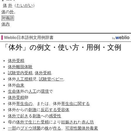
体
外
（
たいがい
）
体
の
外
。
対義語
体内
Weblio日本語例文用例辞書
「体外」の例文・使い方・用例・文例
体外受精
体外離脱体験
試験管内
受精
,
体外受精
.
体外
人工授精
児,
試験管ベビー
.
体外
由来
生命体
外の
人工
の
環境
で
体外受精
卵
体外
寄生虫の
、または、体外
寄生虫
に関する
体外からの
刺激
に
反応する
受容体
体外で
起き
る
刺激
への
感受性
母の
体外で
生じた
受精
により
妊娠され
た
赤ん坊
一部
の
ブドウ球菌
の
株
が
作る
、
可溶性
菌体外毒素