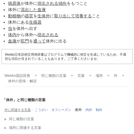
病原体
が体外に
排出される
傾向
をもつこと
体外に
流出した
血液
動植物
の
器官
を
生体外
に
取り出して
培養する
こと
体外にある
生殖器
虫
を体外へ出す
体内
から体外へ
排出される
血液
が
肛門
を
通って
体外に出る
Weblio日本語例文用例辞書はプログラムで機械的に例文を生成しているため、不適
切な項目が含まれていることもあります。ご了承くださいませ。
Weblio国語辞典
>
同じ種類の言葉
>
言葉
>
場所
>
外
>
体外
の意味・解説
「体外」と同じ種類の言葉
体外
外に関連する言葉
こうがい
オフシーズン
内外
制外
同じ種類の言葉
場所に関連する言葉