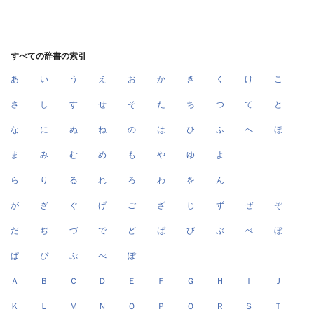
すべての辞書の索引
あ
い
う
え
お
か
き
く
け
こ
さ
し
す
せ
そ
た
ち
つ
て
と
な
に
ぬ
ね
の
は
ひ
ふ
へ
ほ
ま
み
む
め
も
や
ゆ
よ
ら
り
る
れ
ろ
わ
を
ん
が
ぎ
ぐ
げ
ご
ざ
じ
ず
ぜ
ぞ
だ
ぢ
づ
で
ど
ば
び
ぶ
べ
ぼ
ぱ
ぴ
ぷ
ぺ
ぽ
Ａ
Ｂ
Ｃ
Ｄ
Ｅ
Ｆ
Ｇ
Ｈ
Ｉ
Ｊ
Ｋ
Ｌ
Ｍ
Ｎ
Ｏ
Ｐ
Ｑ
Ｒ
Ｓ
Ｔ