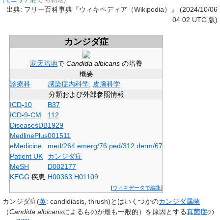
(
モニリア症
から転送)
出典: フリー百科事典『ウィキペディア（Wikipedia）』 (2024/10/06
04:02 UTC 版)
カンジダ症
寒天培地
で
Candida albicans
の培養
概要
診療科
感染症内科学
,
皮膚科学
分類および外部参照情報
ICD
-
10
B
37
ICD
-
9-CM
112
DiseasesDB
1929
MedlinePlus
001511
eMedicine
med/264
emerg/76
ped/312
derm/67
Patient UK
カンジダ症
MeSH
D002177
KEGG
疾患
H00363
H01109
[
ウィキデータで編集
]
カンジダ症
(
英
:
candidiasis, thrush
)とはいくつかの
カンジダ属菌
（
Candida albicans
によるものが最も一般的）を原因とする
真菌症
の