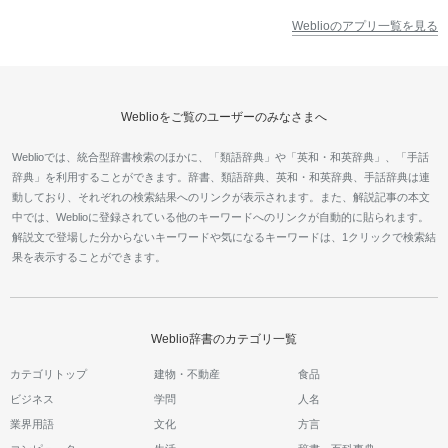
Weblioのアプリ一覧を見る
Weblioをご覧のユーザーのみなさまへ
Weblioでは、統合型辞書検索のほかに、「類語辞典」や「英和・和英辞典」、「手話
辞典」を利用することができます。辞書、類語辞典、英和・和英辞典、手話辞典は連
動しており、それぞれの検索結果へのリンクが表示されます。また、解説記事の本文
中では、Weblioに登録されている他のキーワードへのリンクが自動的に貼られます。
解説文で登場した分からないキーワードや気になるキーワードは、1クリックで検索結
果を表示することができます。
Weblio辞書のカテゴリ一覧
カテゴリトップ
建物・不動産
食品
ビジネス
学問
人名
業界用語
文化
方言