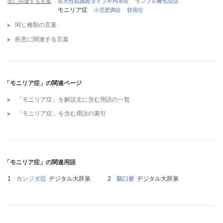
症に関連する言葉
先天性筋線維タイプ不均等症
ランブル鞭毛虫症
モニリア症
小児肥満症
窃視症
同じ種類の言葉
疾患に関連する言葉
「モニリア症」の関連ページ
「モニリア症」を解説文に含む用語の一覧
「モニリア症」を含む用語の索引
「モニリア症」の関連用語
カンジダ症
デジタル大辞泉
鵝口瘡
デジタル大辞泉