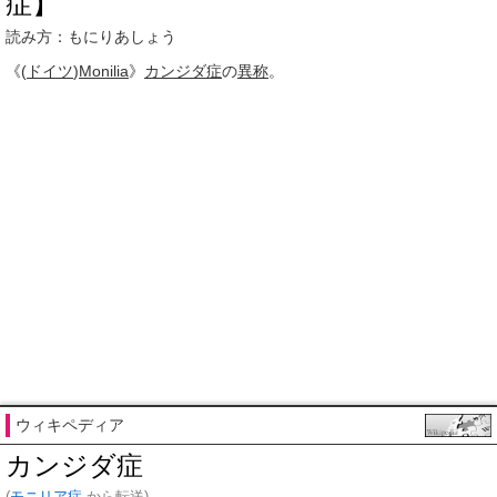
症】
読み方：もにりあしょう
《(
ドイツ
)
Monilia
》
カンジダ症
の
異称
。
ウィキペディア
カンジダ症