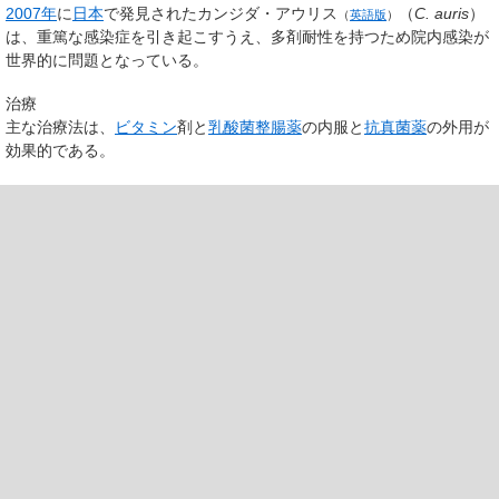
2007年
に
日本
で発見された
カンジダ・アウリス
（
C. auris
）
（
英語版
）
は、重篤な感染症を引き起こすうえ、多剤耐性を持つため院内感染が
世界的に問題となっている。
治療
主な治療法は、
ビタミン
剤と
乳酸菌
整腸薬
の内服と
抗真菌薬
の外用が
効果的である。