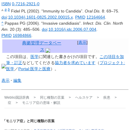
ISBN
0-7216-2921-0
a
b
^
Fidel PL (2002). “Immunity to Candida”.
Oral Dis.
8
: 69–75.
doi
:
10.1034/j.1601-0825.2002.00015.x
.
PMID
12164664
.
^
Pappas PG (2006). “Invasive candidiasis”.
Infect. Dis. Clin. North
Am.
20
(3): 485–506.
doi
:
10.1016/j.idc.2006.07.004
.
PMID
16984866
.
[
表示
]
典拠管理データベー
ス
この項目は、
医学
に関連した
書きかけの項目
です。
この項目を加
筆・訂正
などしてくださる
協力者を求めています
（
プロジェクト:
医学
／
Portal:医学と医療
）。
表示
編集
Weblio国語辞典
>
同じ種類の言葉
>
ヘルスケア
>
疾患
>
症
>
モニリア症
の意味・解説
「モニリア症」と同じ種類の言葉