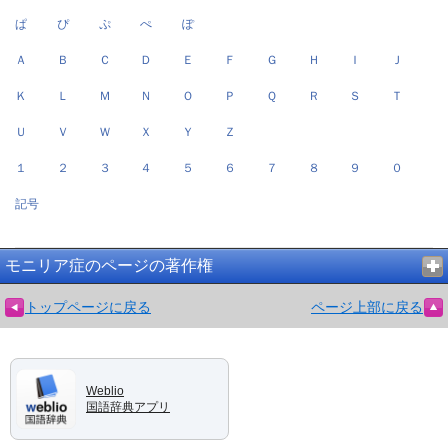
ぱ
ぴ
ぷ
ぺ
ぽ
Ａ
Ｂ
Ｃ
Ｄ
Ｅ
Ｆ
Ｇ
Ｈ
Ｉ
Ｊ
Ｋ
Ｌ
Ｍ
Ｎ
Ｏ
Ｐ
Ｑ
Ｒ
Ｓ
Ｔ
Ｕ
Ｖ
Ｗ
Ｘ
Ｙ
Ｚ
１
２
３
４
５
６
７
８
９
０
記号
モニリア症のページの著作権
トップページに戻る
ページ上部に戻る
Weblio
国語辞典アプリ