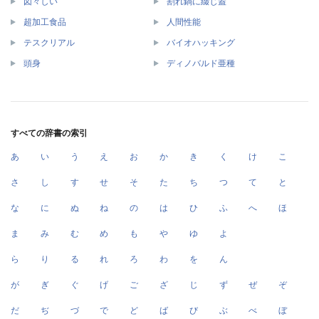
図々しい
割れ鍋に綴じ蓋
超加工食品
人間性能
テスクリアル
バイオハッキング
頭身
ディノバルド亜種
すべての辞書の索引
あ
い
う
え
お
か
き
く
け
こ
さ
し
す
せ
そ
た
ち
つ
て
と
な
に
ぬ
ね
の
は
ひ
ふ
へ
ほ
ま
み
む
め
も
や
ゆ
よ
ら
り
る
れ
ろ
わ
を
ん
が
ぎ
ぐ
げ
ご
ざ
じ
ず
ぜ
ぞ
だ
ぢ
づ
で
ど
ば
び
ぶ
べ
ぼ