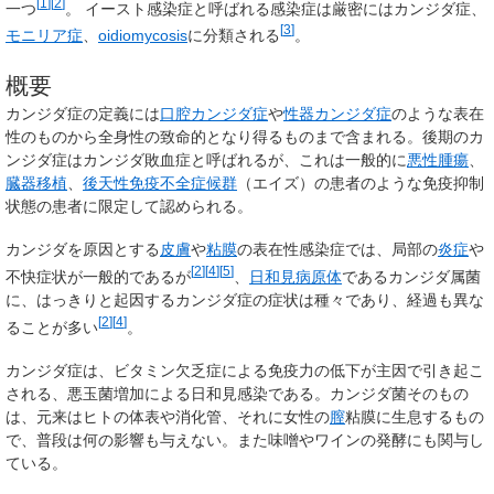
[
1
]
[
2
]
一つ
。
イースト感染症
と呼ばれる感染症は厳密にはカンジダ症、
[
3
]
モニリア症
、
oidiomycosis
に分類される
。
概要
カンジダ症の定義には
口腔カンジダ症
や
性器カンジダ症
のような表在
性のものから全身性の致命的となり得るものまで含まれる。後期のカ
ンジダ症はカンジダ敗血症と呼ばれるが、これは一般的に
悪性腫瘍
、
臓器移植
、
後天性免疫不全症候群
（エイズ）の患者のような免疫抑制
状態の患者に限定して認められる。
カンジダを原因とする
皮膚
や
粘膜
の表在性感染症では、局部の
炎症
や
[
2
]
[
4
]
[
5
]
不快症状が一般的であるが
、
日和見病原体
であるカンジダ属菌
に、はっきりと起因するカンジダ症の症状は種々であり、経過も異な
[
2
]
[
4
]
ることが多い
。
カンジダ症は、ビタミン欠乏症による免疫力の低下が主因で引き起こ
される、悪玉菌増加による日和見感染である。カンジダ菌そのもの
は、元来はヒトの体表や消化管、それに女性の
膣
粘膜に生息するもの
で、普段は何の影響も与えない。また味噌やワインの発酵にも関与し
ている。