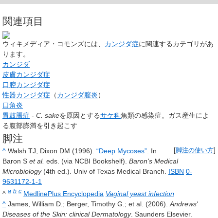
関連項目
ウィキメディア・コモンズには、
カンジダ症
に関連するカテゴリがあ
ります。
カンジダ
皮膚カンジダ症
口腔カンジダ症
性器カンジダ症
（
カンジダ膣炎
）
口角炎
胃鼓脹症
-
C. sake
を原因とする
サケ科
魚類の感染症。ガス産生によ
る腹部膨満を引き起こす
脚注
^
Walsh TJ, Dixon DM (1996).
“Deep Mycoses”
. In
[
脚注の使い方
]
Baron S
et al.
eds. (via NCBI Bookshelf).
Baron's Medical
Microbiology
(4th ed.). Univ of Texas Medical Branch.
ISBN
0-
9631172-1-1
a
b
c
^
MedlinePlus Encyclopedia
Vaginal yeast infection
^
James, William D.; Berger, Timothy G.; et al. (2006).
Andrews'
Diseases of the Skin: clinical Dermatology
. Saunders Elsevier.