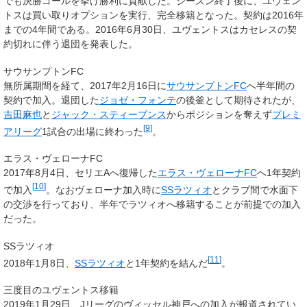
でも決勝ゴールを挙げ勝利に貢献した。シーズン終了後に、ユヴェン
トスは買い取りオプションを実行、完全移籍となった。契約は2016年
までの4年間である。2016年6月30日、ユヴェントスはカセレスの契
約切れに伴う退団を発表した。
サウサンプトンFC
無所属期間を経て、2017年2月16日に
サウサンプトンFC
へ半年間の
契約で加入。退団した
ジョゼ・フォンテ
の後釜として期待されたが、
吉田麻也
と
ジャック・スティーブンス
からポジションを奪えず
プレミ
[
9
]
アリーグ
1試合の出場に終わった
。
エラス・ヴェローナFC
2017年8月4日、セリエAへ復帰した
エラス・ヴェローナFC
へ1年契約
[
10
]
で加入
。なおヴェローナ加入時に
SSラツィオ
とクラブ間で水面下
の交渉を行っており、半年でラツィオへ移籍することが前提での加入
だった。
SSラツィオ
[
11
]
2018年1月8日、
SSラツィオ
と1年契約を結んだ
。
三度目のユヴェントス移籍
2019年1月29日、Jリーグのヴィッセル神戸への加入が報道されてい