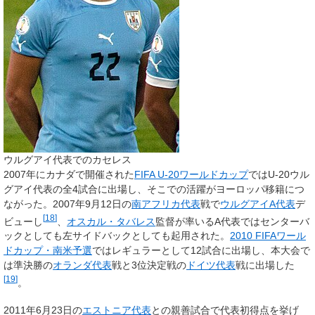
ウルグアイ代表でのカセレス
2007年にカナダで開催された
FIFA U-20ワールドカップ
ではU-20ウル
グアイ代表の全4試合に出場し、そこでの活躍がヨーロッパ移籍につ
ながった。2007年9月12日の
南アフリカ代表
戦で
ウルグアイA代表
デ
[
18
]
ビューし
、
オスカル・タバレス
監督が率いるA代表ではセンターバ
ックとしても左サイドバックとしても起用された。
2010 FIFAワール
ドカップ・南米予選
ではレギュラーとして12試合に出場し、本大会で
は準決勝の
オランダ代表
戦と3位決定戦の
ドイツ代表
戦に出場した
[
19
]
。
2011年6月23日の
エストニア代表
との親善試合で代表初得点を挙げ