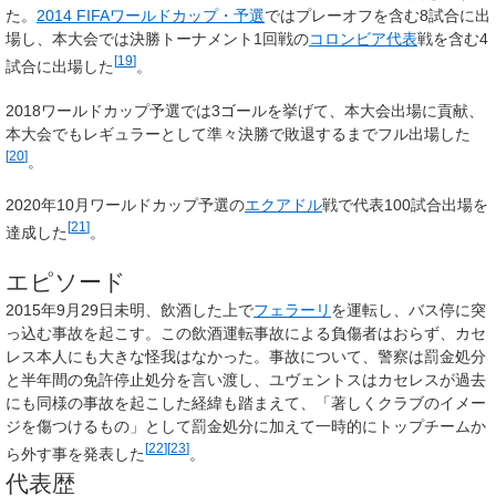
た。
2014 FIFAワールドカップ・予選
ではプレーオフを含む8試合に出
場し、本大会では決勝トーナメント1回戦の
コロンビア代表
戦を含む4
[
19
]
試合に出場した
。
2018ワールドカップ予選では3ゴールを挙げて、本大会出場に貢献、
本大会でもレギュラーとして準々決勝で敗退するまでフル出場した
[
20
]
。
2020年10月ワールドカップ予選の
エクアドル
戦で代表100試合出場を
[
21
]
達成した
。
エピソード
2015年9月29日未明、飲酒した上で
フェラーリ
を運転し、バス停に突
っ込む事故を起こす。この飲酒運転事故による負傷者はおらず、カセ
レス本人にも大きな怪我はなかった。事故について、警察は罰金処分
と半年間の免許停止処分を言い渡し、ユヴェントスはカセレスが過去
にも同様の事故を起こした経緯も踏まえて、「著しくクラブのイメー
ジを傷つけるもの」として罰金処分に加えて一時的にトップチームか
[
22
]
[
23
]
ら外す事を発表した
。
代表歴