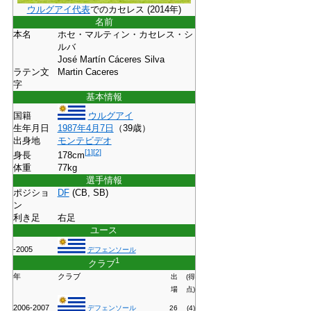
ウルグアイ代表
でのカセレス (2014年)
名前
本名
ホセ・マルティン・カセレス・シ
ルバ
José Martín Cáceres Silva
ラテン文
Martin Caceres
字
基本情報
国籍
ウルグアイ
生年月日
1987年
4月7日
（39歳）
出身地
モンテビデオ
[
1
]
[
2
]
身長
178cm
体重
77kg
選手情報
ポジショ
DF
(CB, SB)
ン
利き足
右足
ユース
-2005
デフェンソール
1
クラブ
年
クラブ
出
(得
場
点)
2006-2007
デフェンソール
26
(4)