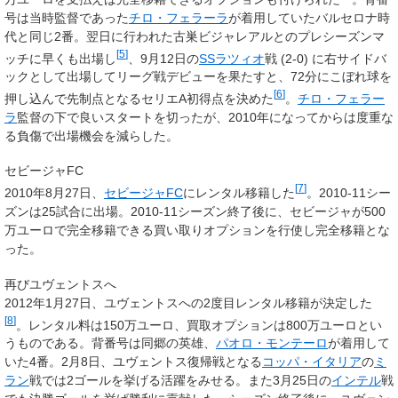
号は当時監督であった
チロ・フェラーラ
が着用していたバルセロナ時
代と同じ2番。翌日に行われた古巣ビジャレアルとのプレシーズンマ
[
5
]
ッチに早くも出場し
、9月12日の
SSラツィオ
戦 (2-0) に右サイドバ
ックとして出場してリーグ戦デビューを果たすと、72分にこぼれ球を
[
6
]
押し込んで先制点となるセリエA初得点を決めた
。
チロ・フェラー
ラ
監督の下で良いスタートを切ったが、2010年になってからは度重な
る負傷で出場機会を減らした。
セビージャFC
[
7
]
2010年8月27日、
セビージャFC
にレンタル移籍した
。2010-11シー
ズンは25試合に出場。2010-11シーズン終了後に、セビージャが500
万ユーロで完全移籍できる買い取りオプションを行使し完全移籍とな
った。
再びユヴェントスへ
2012年1月27日、ユヴェントスへの2度目レンタル移籍が決定した
[
8
]
。レンタル料は150万ユーロ、買取オプションは800万ユーロとい
うものである。背番号は同郷の英雄、
パオロ・モンテーロ
が着用して
いた4番。2月8日、ユヴェントス復帰戦となる
コッパ・イタリア
の
ミ
ラン
戦では2ゴールを挙げる活躍をみせる。また3月25日の
インテル
戦