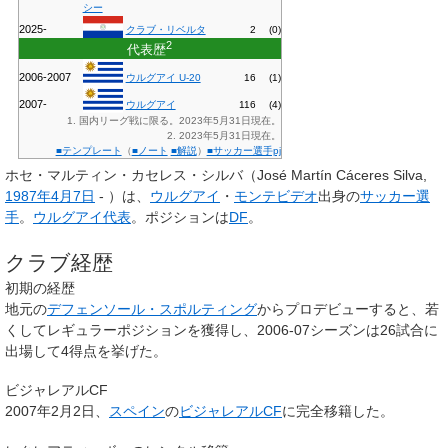
シー
2025-
クラブ・リベルタ
2
(0)
2
代表歴
2006-2007
ウルグアイ U-20
16
(1)
2007-
ウルグアイ
116
(4)
1. 国内リーグ戦に限る。2023年5月31日現在。
2. 2023年5月31日現在。
■テンプレート
（
■ノート
■解説
）
■サッカー選手pj
ホセ・マルティン・カセレス・シルバ
（José Martín Cáceres Silva,
1987年
4月7日
- ）は、
ウルグアイ
・
モンテビデオ
出身の
サッカー選
手
。
ウルグアイ代表
。ポジションは
DF
。
クラブ経歴
初期の経歴
地元の
デフェンソール・スポルティング
からプロデビューすると、若
くしてレギュラーポジションを獲得し、2006-07シーズンは26試合に
出場して4得点を挙げた。
ビジャレアルCF
2007年2月2日、
スペイン
の
ビジャレアルCF
に完全移籍した。