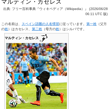
マルティン・カセレス
出典: フリー百科事典『ウィキペディア（Wikipedia）』 (2026/06/28
06:11 UTC 版)
この名前は、
スペイン語圏の人名慣習
に従っています。
第一姓
（父方
の
姓
）は
カセレス
、
第二姓
（母方の
姓
）は
シルバ
です。
マルティン・カセレス