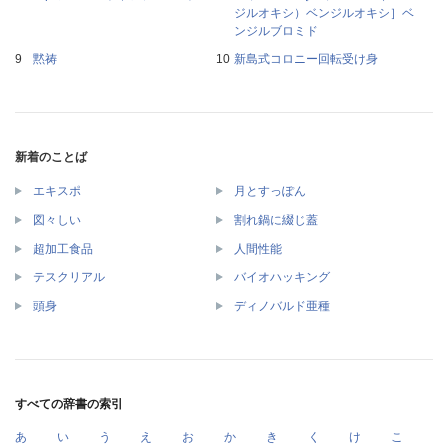
ジルオキシ）ベンジルオキシ］ベ
ンジルブロミド
黙祷
新島式コロニー回転受け身
新着のことば
エキスポ
月とすっぽん
図々しい
割れ鍋に綴じ蓋
超加工食品
人間性能
テスクリアル
バイオハッキング
頭身
ディノバルド亜種
すべての辞書の索引
あ
い
う
え
お
か
き
く
け
こ