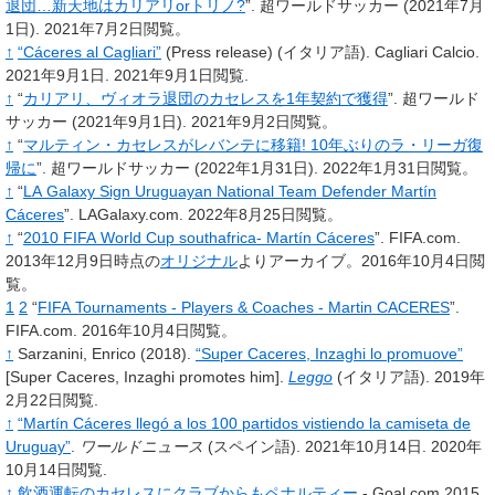
退団…新天地はカリアリorトリノ?
”.
超ワールドサッカー
(2021年7月
1日).
2021年7月2日閲覧。
↑
“Cáceres al Cagliari”
(Press release) (イタリア語). Cagliari Calcio.
2021年9月1日
. 2021年9月1日閲覧
.
↑
“
カリアリ、ヴィオラ退団のカセレスを1年契約で獲得
”.
超ワールド
サッカー
(2021年9月1日).
2021年9月2日閲覧。
↑
“
マルティン・カセレスがレバンテに移籍! 10年ぶりのラ・リーガ復
帰に
”.
超ワールドサッカー
(2022年1月31日).
2022年1月31日閲覧。
↑
“
LA Galaxy Sign Uruguayan National Team Defender Martín
Cáceres
”.
LAGalaxy.com.
2022年8月25日閲覧。
↑
“
2010 FIFA World Cup southafrica- Martín Cáceres
”.
FIFA.com.
2013年12月9日時点の
オリジナル
よりアーカイブ。2016年10月4日閲
覧。
1
2
“
FIFA Tournaments - Players & Coaches - Martin CACERES
”.
FIFA.com.
2016年10月4日閲覧。
↑
Sarzanini, Enrico (2018).
“Super Caceres, Inzaghi lo promuove”
[
Super Caceres, Inzaghi promotes him
]
.
Leggo
(イタリア語)
. 2019年
2月22日閲覧
.
↑
“Martín Cáceres llegó a los 100 partidos vistiendo la camiseta de
Uruguay”
.
ワールドニュース
(スペイン語). 2021年10月14日
. 2020年
10月14日閲覧
.
↑
飲酒運転のカセレスにクラブからもペナルティー
- Goal.com 2015