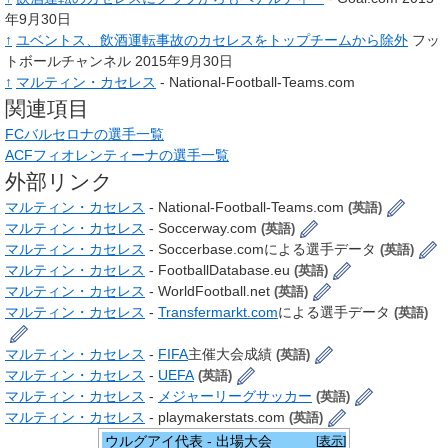
年9月30日
↑
ユベントス、飲酒運転事故のカセレスをトップチームから除外
フッ
トボールチャンネル 2015年9月30日
↑
マルティン・カセレス
- National-Football-Teams.com
関連項目
FCバルセロナの選手一覧
ACFフィオレンティーナの選手一覧
外部リンク
マルティン・カセレス
- National-Football-Teams.com
(英語)
マルティン・カセレス
- Soccerway.com
(英語)
マルティン・カセレス
- Soccerbase.comによる選手データ
(英語)
マルティン・カセレス
- FootballDatabase.eu
(英語)
マルティン・カセレス
- WorldFootball.net
(英語)
マルティン・カセレス
-
Transfermarkt.com
による選手データ
(英語)
マルティン・カセレス
-
FIFA
主催大会成績
(英語)
マルティン・カセレス
-
UEFA
(英語)
マルティン・カセレス
-
メジャーリーグサッカー
(英語)
マルティン・カセレス
- playmakerstats.com
(英語)
ウルグアイ代表 - 出場大会
[
表示
]