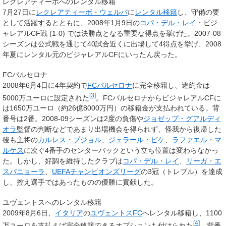
レクレアティーボへのレンタル移籍
7月27日に
レクレアティーボ・ウェルバ
に
レンタル移籍
し、守備の要
として活躍するとともに、2008年1月9日の
コパ・デル・レイ
・ビジ
ャレアルCF戦 (1-0) では決勝点となる重要な得点を挙げた。2007-08
シーズンは公式戦を通じて40試合近くに出場して4得点を挙げ、2008
年夏にレンタル元のビジャレアルCFにいったん戻った。
FCバルセロナ
2008年6月4日に4年契約で
FCバルセロナ
に完全移籍し、違約金は
[
3
]
5000万ユーロに設定された
。FCバルセロナからビジャレアルCFに
は1650万ユーロ（約26億8000万円）の移籍金が支払われている。背
番号は2番。2008-09シーズンは2度の負傷や
ジョゼップ・グアルディ
オラ
監督の判断などであまり出場機会を得られず、怪我から復帰した
後も主将の
カルレス・プジョル
、
ジェラール・ピケ
、
ラファエル・マ
ルケス
に次ぐ4番手のセンターバックという立ち位置は変わらなかっ
た。しかし、好調を維持したクラブは
コパ・デル・レイ
、
リーガ・エ
スパニョーラ
、
UEFAチャンピオンズリーグ
の3冠（トレブル）を達成
し、控え選手ではあったものの優勝に貢献した。
ユヴェントスへのレンタル移籍
2009年8月6日、
イタリア
の
ユヴェントスFC
へレンタル移籍し、1100
[
4
]
万ユーロを支払えば完全移籍できるオプションも付けられた
。背番