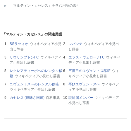
「マルティン・カセレス」を含む用語の索引
「マルティン・カセレス」の関連用語
SSラツィオ
ウィキペディア小見
レバンテ
ウィキペディア小見出
出し辞書
し辞書
サウサンプトンFC
ウィキペディ
エラス・ヴェローナFC
ウィキペ
ア小見出し辞書
ディア小見出し辞書
レクレアティーボへのレンタル移
三度目のユヴェントス移籍
ウィ
籍
ウィキペディア小見出し辞書
キペディア小見出し辞書
ユヴェントスへのレンタル移籍
再びユヴェントスへ
ウィキペデ
ウィキペディア小見出し辞書
ィア小見出し辞書
カセレス (曖昧さ回避)
百科事典
現所属メンバー
ウィキペディア
小見出し辞書