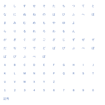
さ
し
す
せ
そ
た
ち
つ
て
と
な
に
ぬ
ね
の
は
ひ
ふ
へ
ほ
ま
み
む
め
も
や
ゆ
よ
ら
り
る
れ
ろ
わ
を
ん
が
ぎ
ぐ
げ
ご
ざ
じ
ず
ぜ
ぞ
だ
ぢ
づ
で
ど
ば
び
ぶ
べ
ぼ
ぱ
ぴ
ぷ
ぺ
ぽ
Ａ
Ｂ
Ｃ
Ｄ
Ｅ
Ｆ
Ｇ
Ｈ
Ｉ
Ｊ
Ｋ
Ｌ
Ｍ
Ｎ
Ｏ
Ｐ
Ｑ
Ｒ
Ｓ
Ｔ
Ｕ
Ｖ
Ｗ
Ｘ
Ｙ
Ｚ
１
２
３
４
５
６
７
８
９
０
記号