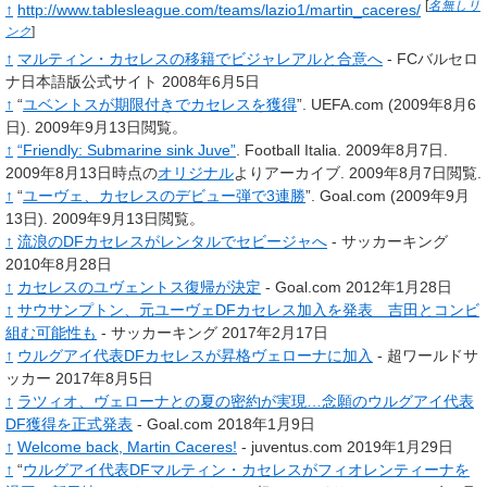
[
名無しリ
↑
http://www.tablesleague.com/teams/lazio1/martin_caceres/
ンク
]
↑
マルティン・カセレスの移籍でビジャレアルと合意へ
- FCバルセロ
ナ日本語版公式サイト 2008年6月5日
↑
“
ユベントスが期限付きでカセレスを獲得
”.
UEFA.com
(2009年8月6
日).
2009年9月13日閲覧。
↑
“Friendly: Submarine sink Juve”
. Football Italia. 2009年8月7日.
2009年8月13日時点の
オリジナル
よりアーカイブ
. 2009年8月7日閲覧
.
↑
“
ユーヴェ、カセレスのデビュー弾で3連勝
”.
Goal.com
(2009年9月
13日).
2009年9月13日閲覧。
↑
流浪のDFカセレスがレンタルでセビージャへ
- サッカーキング
2010年8月28日
↑
カセレスのユヴェントス復帰が決定
- Goal.com 2012年1月28日
↑
サウサンプトン、元ユーヴェDFカセレス加入を発表 吉田とコンビ
組む可能性も
- サッカーキング 2017年2月17日
↑
ウルグアイ代表DFカセレスが昇格ヴェローナに加入
- 超ワールドサ
ッカー 2017年8月5日
↑
ラツィオ、ヴェローナとの夏の密約が実現…念願のウルグアイ代表
DF獲得を正式発表
- Goal.com 2018年1月9日
↑
Welcome back, Martin Caceres!
- juventus.com 2019年1月29日
↑
“
ウルグアイ代表DFマルティン・カセレスがフィオレンティーナを