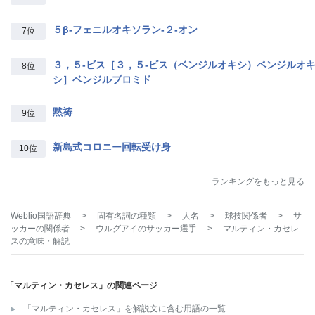
５β‐フェニルオキソラン‐２‐オン
7位
３，５‐ビス［３，５‐ビス（ベンジルオキシ）ベンジルオ
8位
シ］ベンジルブロミド
黙祷
9位
新島式コロニー回転受け身
10位
ランキングをもっと見る
Weblio国語辞典
>
固有名詞の種類
>
人名
>
球技関係者
>
サ
ッカーの関係者
>
ウルグアイのサッカー選手
>
マルティン・カセレ
ス
の意味・解説
「マルティン・カセレス」の関連ページ
「マルティン・カセレス」を解説文に含む用語の一覧