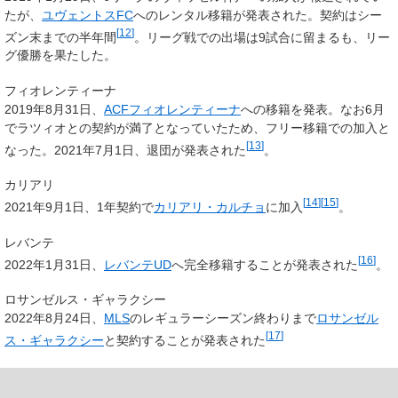
たが、
ユヴェントスFC
へのレンタル移籍が発表された。契約はシー
[
12
]
ズン末までの半年間
。リーグ戦での出場は9試合に留まるも、リー
グ優勝を果たした。
フィオレンティーナ
2019年8月31日、
ACFフィオレンティーナ
への移籍を発表。なお6月
でラツィオとの契約が満了となっていたため、フリー移籍での加入と
[
13
]
なった。2021年7月1日、退団が発表された
。
カリアリ
[
14
]
[
15
]
2021年9月1日、1年契約で
カリアリ・カルチョ
に加入
。
レバンテ
[
16
]
2022年1月31日、
レバンテUD
へ完全移籍することが発表された
。
ロサンゼルス・ギャラクシー
2022年8月24日、
MLS
のレギュラーシーズン終わりまで
ロサンゼル
[
17
]
ス・ギャラクシー
と契約することが発表された