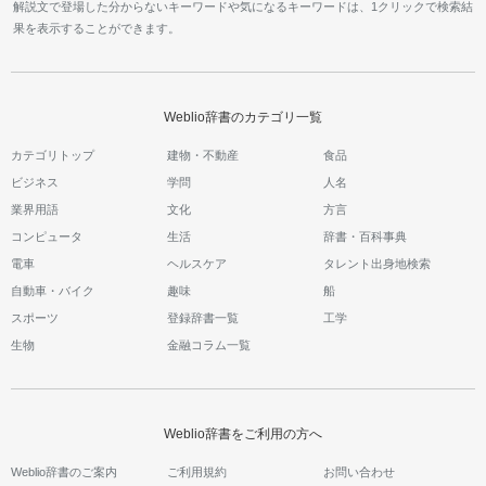
解説文で登場した分からないキーワードや気になるキーワードは、1クリックで検索結
果を表示することができます。
Weblio辞書のカテゴリ一覧
カテゴリトップ
建物・不動産
食品
ビジネス
学問
人名
業界用語
文化
方言
コンピュータ
生活
辞書・百科事典
電車
ヘルスケア
タレント出身地検索
自動車・バイク
趣味
船
スポーツ
登録辞書一覧
工学
生物
金融コラム一覧
Weblio辞書をご利用の方へ
Weblio辞書のご案内
ご利用規約
お問い合わせ