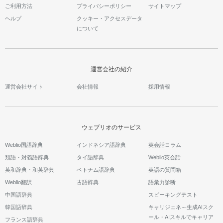
ご利用方法
プライバシーポリシー
サイトマップ
ヘルプ
クッキー・アクセスデータ
について
運営会社の紹介
運営会社サイト
会社情報
採用情報
ウェブリオのサービス
Weblio国語辞典
インドネシア語辞典
英会話コラム
類語・対義語辞典
タイ語辞典
Weblio英会話
英和辞典・和英辞典
ベトナム語辞典
英語の質問箱
Weblio翻訳
古語辞典
語彙力診断
中国語辞典
スピーキングテスト
韓国語辞典
キャリジェネ～生成AIスク
ール・AIスキルでキャリア
フランス語辞典