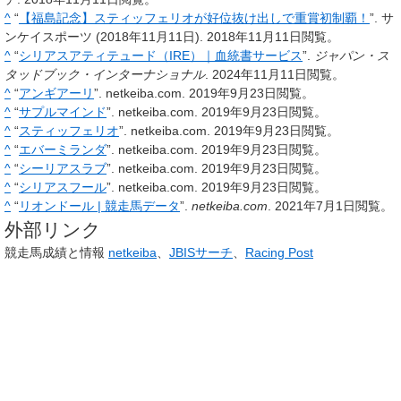
^
“
【福島記念】スティッフェリオが好位抜け出しで重賞初制覇！
”. サ
ンケイスポーツ (2018年11月11日).
2018年11月11日
閲覧。
^
“
シリアスアティテュード（IRE）｜血統書サービス
”.
ジャパン・ス
タッドブック・インターナショナル
.
2024年11月11日
閲覧。
^
“
アンギアーリ
”. netkeiba.com.
2019年9月23日
閲覧。
^
“
サプルマインド
”. netkeiba.com.
2019年9月23日
閲覧。
^
“
スティッフェリオ
”. netkeiba.com.
2019年9月23日
閲覧。
^
“
エバーミランダ
”. netkeiba.com.
2019年9月23日
閲覧。
^
“
シーリアスラブ
”. netkeiba.com.
2019年9月23日
閲覧。
^
“
シリアスフール
”. netkeiba.com.
2019年9月23日
閲覧。
^
“
リオンドール | 競走馬データ
”.
netkeiba.com
.
2021年7月1日
閲覧。
外部リンク
競走馬成績と情報
netkeiba
、
JBISサーチ
、
Racing Post