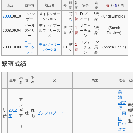
距
着
着
出走日
競馬場
競走名
格
騎手
1着
（
2着
）馬
離
順
差
ウィン
メイドンオー
芝
1
D.プロ
5馬
2008
.08.10
(Kingswinford）
ザー
クション
6
f
着
バート
身
ソール
ディックプー
J.フォ
準
芝
1
3馬
(Sneak
2008.09.04
ズベリ
ルフィリーズ
ーチュ
重
6f
着
身
Preview)
ー
S
ン
ニュー
J.フォ
1/2
チェヴァリー
芝
1
2008.10.03
マーケ
G1
ーチュ
馬
(Aspen Darlin)
パークS
6f
着
ット
ン
身
繁殖成績
馬
毛
生年
性
父
馬主
厩舎
戦
名
色
美
浦
・
ア
堀宣
ン
8
行
初
2012
ギ
鹿
0
牡
ゼンノロブロイ
→
園
仔
年
ア
毛
（
田
・
ー
退
田中
リ
道夫