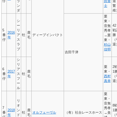
仔
ラ
田貴
退
ン
士
繁
ダ
殖
栗
シ
東・
ー
42
音無
5
リ
戦
秀孝
2016
鹿
番
ア
牡
ディープインパクト
勝
→栗
年
毛
仔
ス
（
東・
ラ
退
杉山
ブ
佳明
吉田千津
シ
リ
栗
2
6
ア
2017
鹿
東・
1
番
ス
牡
年
毛
西村
（
仔
フ
真幸
退
ー
ル
栗
東・
リ
音無
オ
8
7
秀孝
2018
ン
鹿
1
番
牡
オルフェーヴル
（有）社台レースホース
→美
年
ド
毛
（