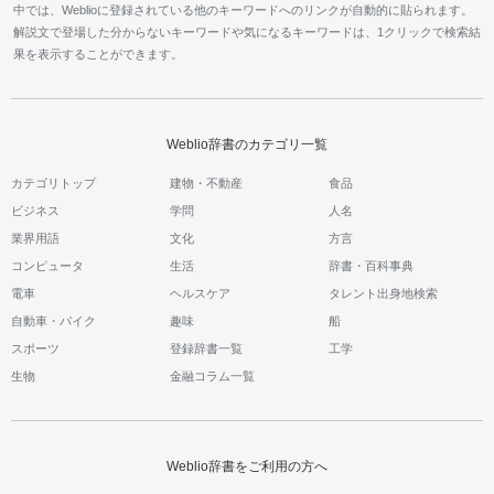
中では、Weblioに登録されている他のキーワードへのリンクが自動的に貼られます。
解説文で登場した分からないキーワードや気になるキーワードは、1クリックで検索結
果を表示することができます。
Weblio辞書のカテゴリ一覧
カテゴリトップ
建物・不動産
食品
ビジネス
学問
人名
業界用語
文化
方言
コンピュータ
生活
辞書・百科事典
電車
ヘルスケア
タレント出身地検索
自動車・バイク
趣味
船
スポーツ
登録辞書一覧
工学
生物
金融コラム一覧
Weblio辞書をご利用の方へ