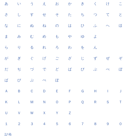
あ
い
う
え
お
か
き
く
け
こ
さ
し
す
せ
そ
た
ち
つ
て
と
な
に
ぬ
ね
の
は
ひ
ふ
へ
ほ
ま
み
む
め
も
や
ゆ
よ
ら
り
る
れ
ろ
わ
を
ん
が
ぎ
ぐ
げ
ご
ざ
じ
ず
ぜ
ぞ
だ
ぢ
づ
で
ど
ば
び
ぶ
べ
ぼ
ぱ
ぴ
ぷ
ぺ
ぽ
Ａ
Ｂ
Ｃ
Ｄ
Ｅ
Ｆ
Ｇ
Ｈ
Ｉ
Ｊ
Ｋ
Ｌ
Ｍ
Ｎ
Ｏ
Ｐ
Ｑ
Ｒ
Ｓ
Ｔ
Ｕ
Ｖ
Ｗ
Ｘ
Ｙ
Ｚ
１
２
３
４
５
６
７
８
９
０
記号