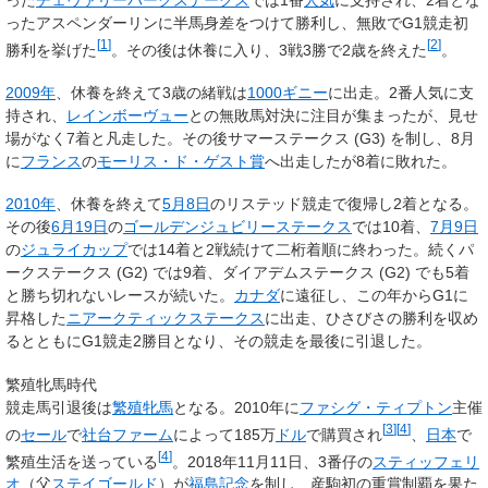
ったアスペンダーリンに半馬身差をつけて勝利し、無敗でG1競走初
[
1
]
[
2
]
勝利を挙げた
。その後は休養に入り、3戦3勝で2歳を終えた
。
2009年
、休養を終えて3歳の緒戦は
1000ギニー
に出走。2番人気に支
持され、
レインボーヴュー
との無敗馬対決に注目が集まったが、見せ
場がなく7着と凡走した。その後サマーステークス (G3) を制し、8月
に
フランス
の
モーリス・ド・ゲスト賞
へ出走したが8着に敗れた。
2010年
、休養を終えて
5月8日
のリステッド競走で復帰し2着となる。
その後
6月19日
の
ゴールデンジュビリーステークス
では10着、
7月9日
の
ジュライカップ
では14着と2戦続けて二桁着順に終わった。続くパ
ークステークス (G2) では9着、ダイアデムステークス (G2) でも5着
と勝ち切れないレースが続いた。
カナダ
に遠征し、この年からG1に
昇格した
ニアークティックステークス
に出走、ひさびさの勝利を収め
るとともにG1競走2勝目となり、その競走を最後に引退した。
繁殖牝馬時代
競走馬引退後は
繁殖牝馬
となる。2010年に
ファシグ・ティプトン
主催
[
3
]
[
4
]
の
セール
で
社台ファーム
によって185万
ドル
で購買され
、
日本
で
[
4
]
繁殖生活を送っている
。2018年11月11日、3番仔の
スティッフェリ
オ
（父
ステイゴールド
）が
福島記念
を制し、産駒初の重賞制覇を果た