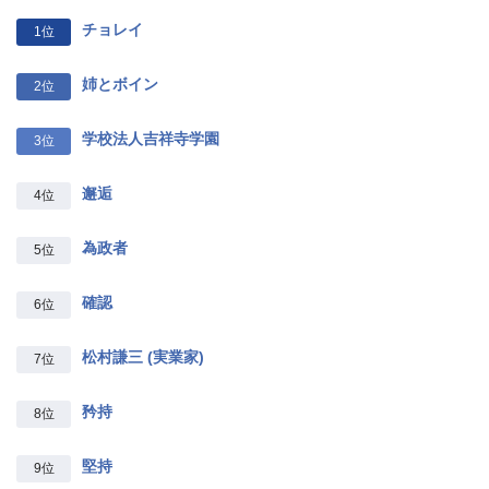
チョレイ
1位
姉とボイン
2位
学校法人吉祥寺学園
3位
邂逅
4位
為政者
5位
確認
6位
松村謙三 (実業家)
7位
矜持
8位
堅持
9位