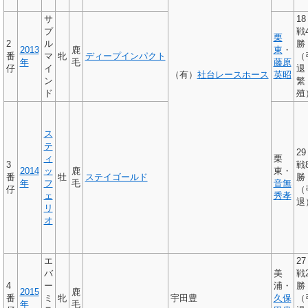
サ
18
プ
戦
栗
2
ル
勝
2013
鹿
東
・
番
マ
牝
ディープインパクト
（
年
毛
藤原
仔
イ
退
（有）
社台レースホース
英昭
ン
繁
ド
殖
ス
テ
29
ィ
栗
3
戦
2014
ッ
鹿
東・
番
牡
ステイゴールド
勝
年
フ
毛
音無
仔
（
ェ
秀孝
退
リ
オ
エ
27
バ
美
戦
4
ー
浦・
勝
2015
鹿
番
ミ
牝
宇田豊
久保
（
年
毛