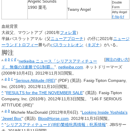
Angelic Sounds
Double
1990 栗毛
Form
Twany Angel
Athy Angel
F-No
.
6-f
血統背景
大叔父、マウントアブ（2001年
フォレ賞
）
半妹バスラットアマル（父
ニューアプローチ
）の仔に2021年
ニュージ
ーランドトロフィー
勝ちの
バスラットレオン
（
キズナ
）がいる。
脚注
a
b
c
d
[
脚注の使い方
]
^
“
netkeiba ニュース「シリアスアティチュー
ド、無傷の3連勝でG1制覇」
”.
netkeiba.com
. ネットドリーマーズ
(2008年10月4日).
2012年11月3日
閲覧。
a
b
c
^
“
Serious Attitude (IRE)
” (PDF) (英語). Fasig-Tipton Company,
Inc. (2010年).
2012年11月10日
閲覧。
^
“
RESULTS for the THE NOVEMBER SALE
” (英語). Fasig-Tipton
Company, Inc. (2010年).
2012年11月3日
閲覧。 “146 F SERIOUS
ATTITUDE (IRE)”
a
b
^
Michele MacDonald (2012年8月6日). “
Looking Inside Yoshida's
'Jewel Box'
” (英語).
BloodHorse.com
.
2012年11月3日
閲覧。
^
“
シリアスアティテュード(IRE)繁殖牝馬情報：牝系情報
”. JBISサー
チ.
2018年11月11日
閲覧。