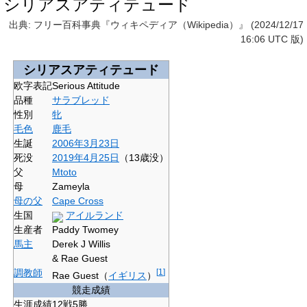
シリアスアティテュード
出典: フリー百科事典『ウィキペディア（Wikipedia）』 (2024/12/17
16:06 UTC 版)
シリアスアティテュード
欧字表記
Serious Attitude
品種
サラブレッド
性別
牝
毛色
鹿毛
生誕
2006年
3月23日
死没
2019年
4月25日
（13歳没）
父
Mtoto
母
Zameyla
母の父
Cape Cross
生国
アイルランド
生産者
Paddy Twomey
馬主
Derek J Willis
& Rae Guest
調教師
[
1
]
Rae Guest（
イギリス
）
競走成績
生涯成績
12戦5勝