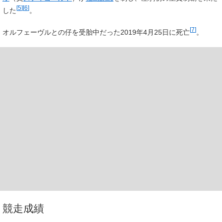
[
5
]
[
6
]
した
。
[
7
]
オルフェーヴルとの仔を受胎中だった2019年4月25日に死亡
。
競走成績