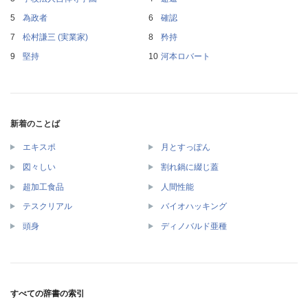
為政者
確認
松村謙三 (実業家)
矜持
堅持
河本ロバート
新着のことば
エキスポ
月とすっぽん
図々しい
割れ鍋に綴じ蓋
超加工食品
人間性能
テスクリアル
バイオハッキング
頭身
ディノバルド亜種
すべての辞書の索引