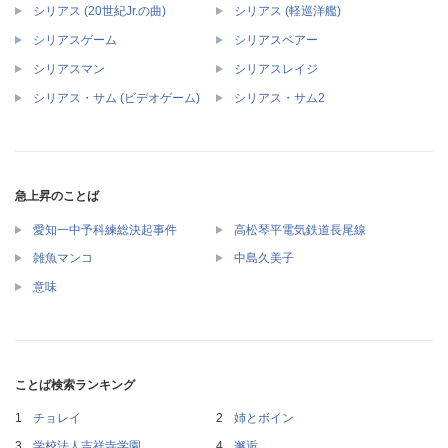
シリアス (20世紀Jr.の曲)
シリアス (軽巡洋艦)
シリアスゲーム
シリアスベアー
シリアスマン
シリアスレイジ
シリアス・サム (ビデオゲーム)
シリアス・サム2
急上昇のことば
愛知一中予科練総決起事件
高松琴平電気鉄道長尾線
雑魚マンコ
中島久美子
意味
ことば検索ランキング
チョレイ
姉とボイン
学校法人吉祥寺学園
邂逅