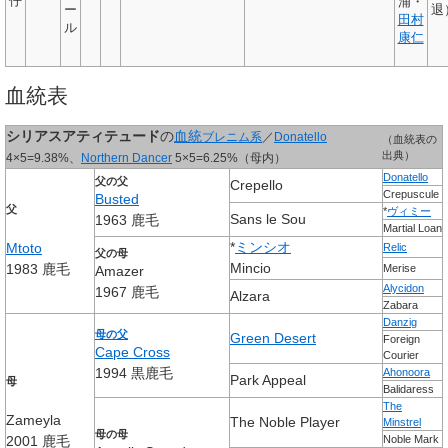
仔
浦・
ー
退
田村
ル
康仁
血統表
シリアスアティテュード
の
血統
ブレニム系
／
Donatello
（血統表の
出典）
4×5=9.38%、
Northern Dancer
5×5=6.25%（母内）
Donatello
父の父
Crepello
Crepuscule
Busted
父
*
ヴィミー
Sans le Sou
1963 鹿毛
Martial Loan
*
ミンシオ
Mtoto
Relic
父の母
Mincio
1983 鹿毛
Merise
Amazer
Alycidon
1967 鹿毛
Alzara
Zabara
Danzig
母の父
Green Desert
Foreign
Cape Cross
Courier
1994 黒鹿毛
Ahonoora
Park Appeal
母
Balidaress
The
Zameyla
The Noble Player
Minstrel
母の母
2001 鹿毛
Noble Mark