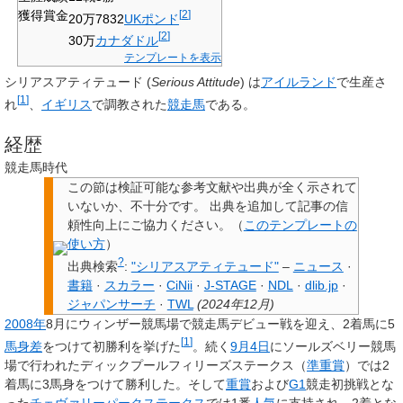
獲得賞金
[
2
]
20万7832
UKポンド
[
2
]
30万
カナダドル
テンプレートを表示
シリアスアティテュード
(
Serious Attitude
) は
アイルランド
で生産さ
[
1
]
れ
、
イギリス
で調教された
競走馬
である。
経歴
競走馬時代
この節は検証可能な参考文献や出典が全く示されて
いないか、不十分です。
出典を追加して記事の信
頼性向上にご協力ください。
（
このテンプレートの
使い方
）
?
出典検索
:
"シリアスアティテュード"
–
ニュース
·
書籍
·
スカラー
·
CiNii
·
J-STAGE
·
NDL
·
dlib.jp
·
ジャパンサーチ
·
TWL
(
2024年12月
)
2008年
8月にウィンザー競馬場で競走馬デビュー戦を迎え、2着馬に5
[
1
]
馬身差
をつけて初勝利を挙げた
。続く
9月4日
にソールズベリー競馬
場で行われたディックプールフィリーズステークス（
準重賞
）では2
着馬に3馬身をつけて勝利した。そして
重賞
および
G1
競走初挑戦とな
った
チェヴァリーパークステークス
では1番
人気
に支持され、2着とな