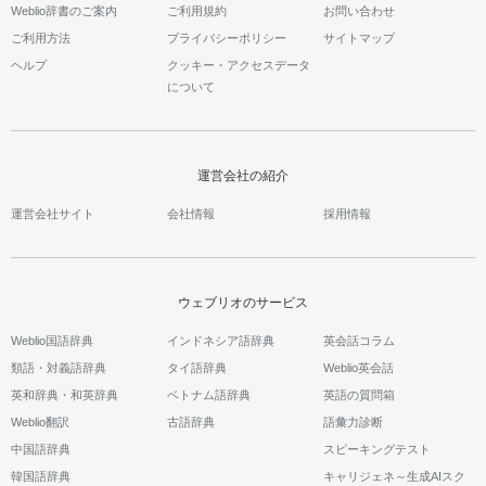
Weblio辞書のご案内
ご利用規約
お問い合わせ
ご利用方法
プライバシーポリシー
サイトマップ
ヘルプ
クッキー・アクセスデータ
について
運営会社の紹介
運営会社サイト
会社情報
採用情報
ウェブリオのサービス
Weblio国語辞典
インドネシア語辞典
英会話コラム
類語・対義語辞典
タイ語辞典
Weblio英会話
英和辞典・和英辞典
ベトナム語辞典
英語の質問箱
Weblio翻訳
古語辞典
語彙力診断
中国語辞典
スピーキングテスト
韓国語辞典
キャリジェネ～生成AIスク