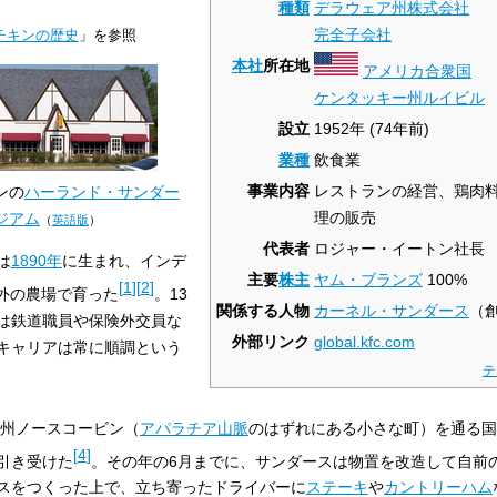
種類
デラウェア州
株式会社
完全子会社
チキンの歴史
」を参照
本社
所在地
アメリカ合衆国
ケンタッキー州
ルイビル
設立
1952年
(74年前)
業種
飲食業
事業内容
レストランの経営、鶏肉
ンの
ハーランド・サンダー
理の販売
ジアム
（
英語版
）
代表者
ロジャー・イートン社長
は
1890年
に生まれ、インデ
主要
株主
ヤム・ブランズ
100%
[
1
]
[
2
]
外の農場で育った
。13
関係する人物
カーネル・サンダース
（
は鉄道職員や保険外交員な
外部リンク
global
.kfc
.com
キャリアは常に順調という
テ
州ノースコービン（
アパラチア山脈
のはずれにある小さな町）を通る国
[
4
]
引き受けた
。その年の6月までに、サンダースは物置を改造して自前
スをつくった上で、立ち寄ったドライバーに
ステーキ
や
カントリーハム