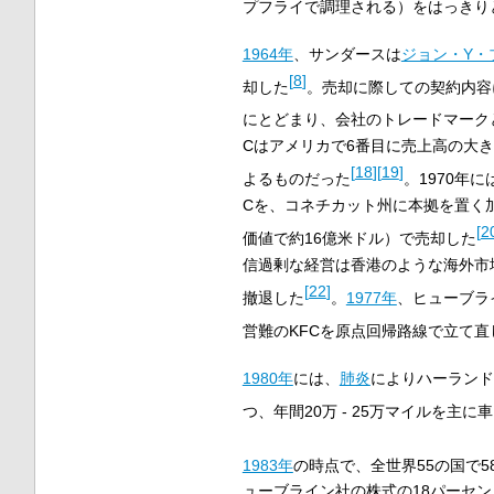
プフライで調理される）をはっきり
1964年
、サンダースは
ジョン・Y・
[
8
]
却した
。売却に際しての契約内容
にとどまり、会社のトレードマーク
Cはアメリカで6番目に売上高の大
[
18
]
[
19
]
よるものだった
。1970年
Cを、コネチカット州に本拠を置く
[
2
価値で約16億米ドル）で売却した
信過剰な経営は香港のような海外市場
[
22
]
撤退した
。
1977年
、ヒューブラ
営難のKFCを原点回帰路線で立て
1980年
には、
肺炎
によりハーランド
つ、年間20万 - 25万マイルを主
1983年
の時点で、全世界55の国で5
ューブライン社の株式の18パーセ