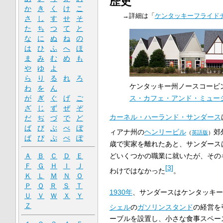
歴史
か
き
く
け
こ
→詳細は「
ケンタッキーフライド
さ
し
す
せ
そ
た
ち
つ
て
と
な
に
ぬ
ね
の
は
ひ
ふ
へ
ほ
ま
み
む
め
も
や
ゆ
よ
ら
り
る
れ
ろ
ケンタッキー州ノースコービ
わ
を
ん
ス・カフェ・アンド・ミュー
が
ぎ
ぐ
げ
ご
ざ
じ
ず
ぜ
ぞ
カーネル・ハーランド・サンダース
だ
ぢ
づ
で
ど
ば
び
ぶ
べ
ぼ
ィアナ州の
ヘンリービル
郊
（
英語版
）
ぱ
ぴ
ぷ
ぺ
ぽ
歳で実家を離れたあと、サンダース
どいくつかの職業に就いたが、その
Ａ
Ｂ
Ｃ
Ｄ
Ｅ
Ｆ
Ｇ
Ｈ
Ｉ
Ｊ
[
3
]
わけではなかった
。
Ｋ
Ｌ
Ｍ
Ｎ
Ｏ
Ｐ
Ｑ
Ｒ
Ｓ
Ｔ
1930年
、サンダースはケンタッキー
Ｕ
Ｖ
Ｗ
Ｘ
Ｙ
Ｚ
シェル
の
ガソリンスタンド
の経営を
ーブルを設置し、小さな食事スペー