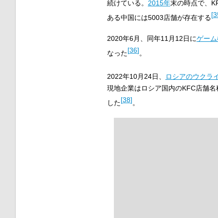
続けている。
2015年
末の時点で、K
[
3
ある中国には5003店舗が存在する
2020年6月、同年11月12日に
ゲーム
[
36
]
なった
。
2022年10月24日、
ロシアのウクラ
現地企業はロシア国内のKFC店舗名
[
38
]
した
。