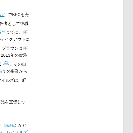
ル
）でKFCを売
任者として役職
67年
までに、KF
がテイクアウトに
月、ブラウンはKF
（2013年の貨幣
[
21
]
く
、その自
港
での事業から
マイルズは、経
商品を宣伝しつ
マ
がヒ
（
英語版
）
R.J.レイノルズ