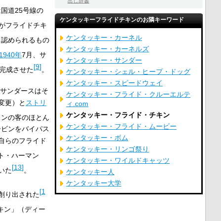
出し辞書
国道25号線の
ケンタッキーフライドチキンのお隣キーワード
がフライドチキ
ケンタッキー・カーネル
く認められるもの
ケンタッキー・カーネルズ
1940年
7月、サ
ケンタッキー・サンダー
[
9
]
完成させた
。
ケンタッキー・シェル・ヒープ・ドッグ
ケンタッキー・スピードウェイ
サンダースはそ
ケンタッキー・フライド・クルーエルテ
変更）と
ストリ
ィ.com
ケンタッキー・フライド・チキン
ランの客のほとん
ケンタッキー・フライド・ムービー
ービンをバイパス
ケンタッキー・ボム
自らのフライド
ケンタッキー・リンゴ祭り
ト・ハーマン
ケンタッキー・ワイルドキャッツ
[
13
]
いた
。
ケンタッキー人
ケンタッキー大学
[
1
創り出された
キン」（ディー