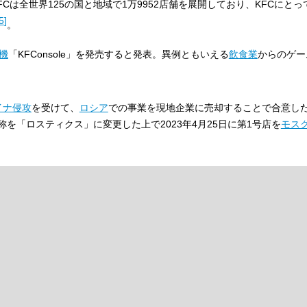
FCは全世界125の国と地域で1万9952店舗を展開しており、KFCにと
5
]
。
機
「KFConsole」を発売すると発表。異例ともいえる
飲食業
からのゲー
イナ侵攻
を受けて、
ロシア
での事業を現地企業に売却することで合意し
称を「ロスティクス」に変更した上で2023年4月25日に第1号店を
モス