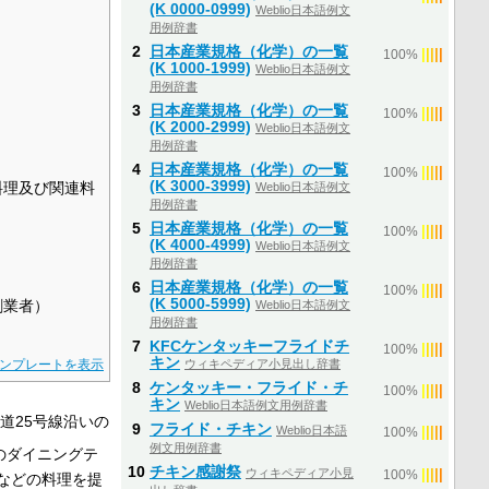
(K 0000-0999)
Weblio日本語例文
用例辞書
2
日本産業規格（化学）の一覧
|
|
|
|
|
100%
(K 1000-1999)
Weblio日本語例文
用例辞書
3
日本産業規格（化学）の一覧
|
|
|
|
|
100%
(K 2000-2999)
Weblio日本語例文
用例辞書
4
日本産業規格（化学）の一覧
|
|
|
|
|
100%
(K 3000-3999)
料理及び関連料
Weblio日本語例文
用例辞書
5
日本産業規格（化学）の一覧
|
|
|
|
|
100%
(K 4000-4999)
Weblio日本語例文
用例辞書
6
日本産業規格（化学）の一覧
|
|
|
|
|
100%
(K 5000-5999)
創業者）
Weblio日本語例文
用例辞書
7
KFCケンタッキーフライドチ
|
|
|
|
|
100%
キン
ンプレートを表示
ウィキペディア小見出し辞書
8
ケンタッキー・フライド・チ
|
|
|
|
|
100%
キン
Weblio日本語例文用例辞書
道25号線沿いの
9
フライド・チキン
Weblio日本語
|
|
|
|
|
100%
例文用例辞書
のダイニングテ
10
チキン感謝祭
ウィキペディア小見
|
|
|
|
|
100%
などの料理を提