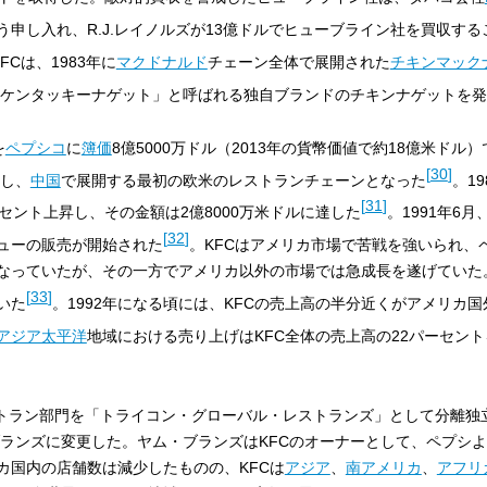
う申し入れ、R.J.レイノルズが13億ドルでヒューブライン社を買収す
FCは、1983年に
マクドナルド
チェーン全体で展開された
チキンマック
ケンタッキーナゲット」と呼ばれる独自ブランドのチキンナゲットを発
を
ペプシコ
に
簿価
8億5000万ドル（2013年の貨幣価値で約18億米ドル
[
30
]
し、
中国
で展開する最初の欧米のレストランチェーンとなった
。1
[
31
]
ーセント上昇し、その金額は2億8000万米ドルに達した
。1991年6月
[
32
]
ニューの販売が開始された
。KFCはアメリカ市場で苦戦を強いられ、
なっていたが、その一方でアメリカ以外の市場では急成長を遂げていた
[
33
]
いた
。1992年になる頃には、KFCの売上高の半分近くがアメリカ
アジア太平洋
地域における売り上げはKFC全体の売上高の22パーセン
トラン部門を「トライコン・グローバル・レストランズ」として分離独
ランズに変更した。ヤム・ブランズはKFCのオーナーとして、ペプシ
カ国内の店舗数は減少したものの、KFCは
アジア
、
南アメリカ
、
アフリ