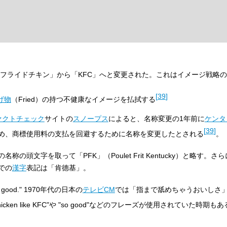
フライドチキン」から「KFC」へと変更された。これはイメージ戦略
[
39
]
げ物
（Fried）の持つ不健康なイメージを払拭する
ァクトチェック
サイトの
スノープス
によると、名称変更の1年前に
ケンタ
[
39
]
め、商標使用料の支払を回避するために名称を変更したとされる
。
の名称の頭文字を取って「PFK」（
Poulet Frit Kentucky
）と略す。さら
での
漢字
表記は「肯德基」。
n’ good.
" 1970年代の日本の
テレビCM
では「指まで舐めちゃうおいしさ
chicken like KFC"や "so good"などのフレーズが使用されていた時期も