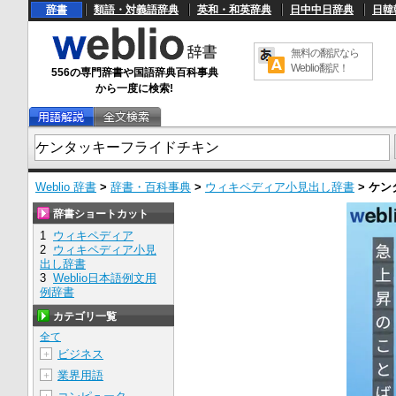
辞書
類語・対義語辞典
英和・和英辞典
日中中日辞典
日韓
無料の翻訳なら
Weblio翻訳！
556の専門辞書や国語辞典百科事典
から一度に検索!
Weblio 辞書
>
辞書・百科事典
>
ウィキペディア小見出し辞書
>
ケン
辞書ショートカット
1
ウィキペディア
2
ウィキペディア小見
出し辞書
3
Weblio日本語例文用
例辞書
カテゴリ一覧
全て
ビジネス
＋
業界用語
＋