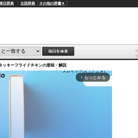
韓日辞典
古語辞典
その他の辞書▼
タッキーフライドチキン
の意味・解説
もっとみる
arrow_forward_ios