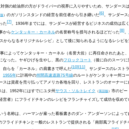
反対側の給油所の方がドライバーの視界に入りやすいため、サンダースは
[
6
]
のガソリンスタンドの経営を前任者から引き継いだ
。サンダース
語版
）
[
7
]
った
。1936年までには、サンダースが経営するビジネスの成功は広
[
8
]
事から
ケンタッキー・カーネル
の名誉称号を授与されるほどだった
。
イスからなるオリジナルレシピ」として後に知られるようになるレシピを
事によってケンタッキー・カーネル（名誉大佐）に再任命されたあと、
になった。ヤギひげを生やし、黒の
フロックコート
（後に白のスーツに
[
10
]
[
11
]
、自らを「カーネル」の肩書きで呼んだ
。サンダースのレスト
、
1955年
に計画中の
州間高速道路75号線
のルートがケンタッキー州コ
ースは資産を売り払ってアメリカ各地を回り、レストランのオーナーに
は、1952年にはすでにユタ州
サウス・ソルトレイク
市のピー
（
英語版
）
経営者）にフライドチキンのレシピをフランチャイズして成功を収めて
いう名称は、ハーマンが雇った看板書きのダン・アンダーソンによって
のフライドチキンと一般のレストランで提供される「南部風フライドチ
[
15
]