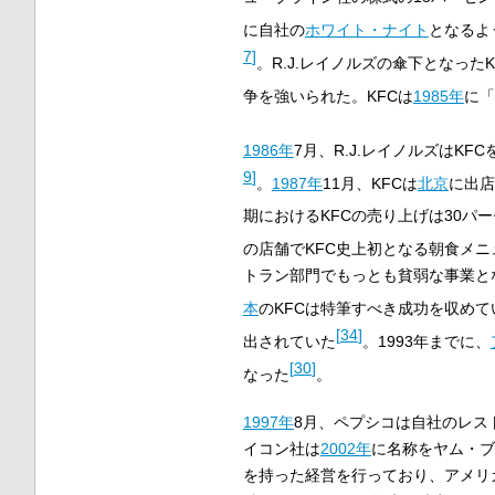
に自社の
ホワイト・ナイト
となるよ
7
]
。R.J.レイノルズの傘下となったK
争を強いられた。KFCは
1985年
に「
1986年
7月、R.J.レイノルズはKFC
9
]
。
1987年
11月、KFCは
北京
に出店
期におけるKFCの売り上げは30パ
の店舗でKFC史上初となる朝食メ
トラン部門でもっとも貧弱な事業と
本
のKFCは特筆すべき成功を収めて
[
34
]
出されていた
。1993年までに、
[
30
]
なった
。
1997年
8月、ペプシコは自社のレス
イコン社は
2002年
に名称をヤム・ブ
を持った経営を行っており、アメリ