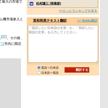
って最大の市場で
松村謙三 (実業家)
>>もっとランキングを見る
ム機市場参入と
英和和英テキスト翻訳
>> Weblio翻訳
[
37
]
た
。その後、
クワ
市内に開店
英語⇒日本語
日本語⇒英語