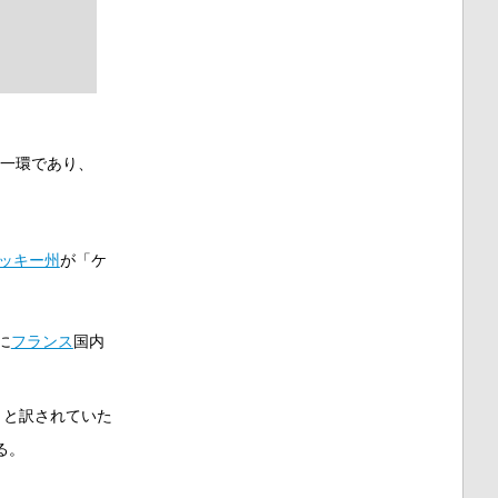
の一環であり、
ッキー州
が「ケ
に
フランス
国内
」と訳されていた
ある。