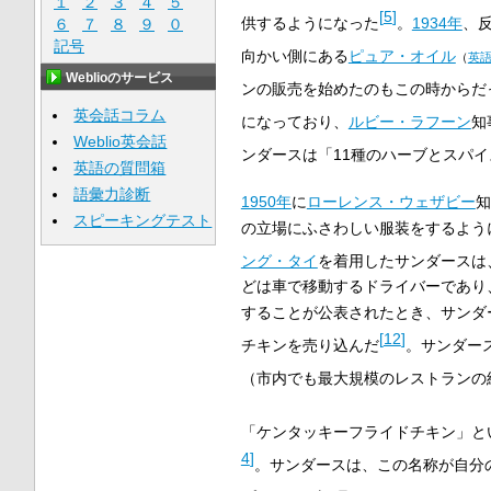
１
２
３
４
５
[
5
]
供するようになった
。
1934年
、
６
７
８
９
０
記号
向かい側にある
ピュア・オイル
（
英
Weblioのサービス
ンの販売を始めたのもこの時からだ
英会話コラム
になっており、
ルビー・ラフーン
知
Weblio英会話
ンダースは「11種のハーブとスパ
英語の質問箱
語彙力診断
1950年
に
ローレンス・ウェザビー
知
スピーキングテスト
の立場にふさわしい服装をするよう
ング・タイ
を着用したサンダースは
どは車で移動するドライバーであり
することが公表されたとき、サンダ
[
12
]
チキンを売り込んだ
。サンダース
（市内でも最大規模のレストランの
「ケンタッキーフライドチキン」と
4
]
。サンダースは、この名称が自分