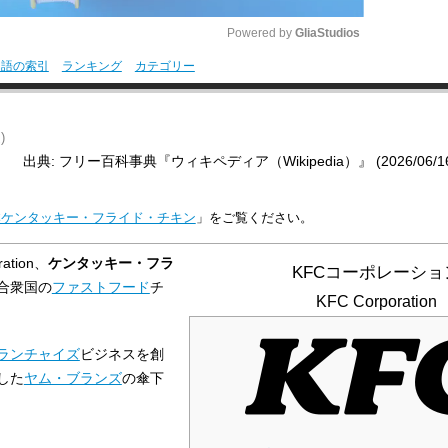
Powered by 
GliaStudios
用語の索引
ランキング
カテゴリー
M
u
)
t
出典: フリー百科事典『ウィキペディア（Wikipedia）』 (2026/06/16 1
e
本ケンタッキー・フライド・チキン
」をご覧ください。
ation
、
ケンタッキー・フラ
KFCコーポレーショ
合衆国の
ファストフード
チ
KFC Corporation
ランチャイズ
ビジネスを創
した
ヤム・ブランズ
の傘下