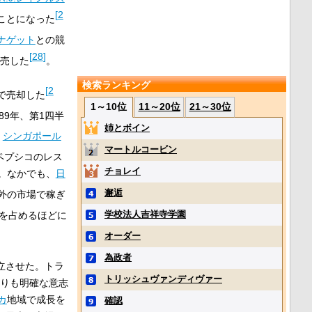
[
2
ることになった
ナゲット
との競
[
28
]
売した
。
検索ランキング
[
2
）で売却した
1～10位
11～20位
21～30位
989年、第1四半
姉とボイン
、
シンガポール
マートルコービン
ペプシコのレス
チョレイ
。なかでも、
日
邂逅
国外の市場で稼ぎ
学校法人吉祥寺学園
トを占めるほどに
オーダー
為政者
立させた。トラ
トリッシュヴァンディヴァー
よりも明確な意志
カ
地域で成長を
確認