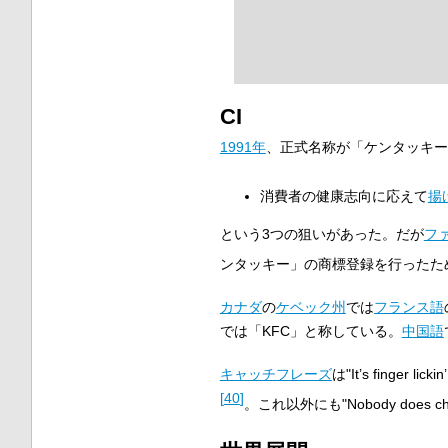
CI
1991年
、正式名称が「ケンタッキー
消費者の健康志向に応えて
揚
という3つの狙いがあった。だが
フ
ンタッキー」の商標登録を行ったた
カナダ
の
ケベック州
では
フランス語
では「KFC」と称している。
中国語
キャッチフレーズ
は"
It’s finger licki
[
40
]
。これ以外にも"Nobody does 