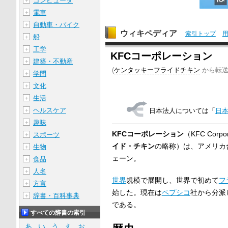
コンピュータ
＋
電車
＋
自動車・バイク
＋
ウィキペディア
索引トップ
船
＋
工学
＋
KFCコーポレーション
建築・不動産
＋
(
ケンタッキーフライドチキン
から転送
学問
＋
文化
＋
生活
＋
ヘルスケア
＋
日本法人については「
日
趣味
＋
KFCコーポレーション
（
KFC Corpor
スポーツ
＋
イド・チキン
の略称）は、アメリカ
生物
＋
ェーン。
食品
＋
人名
＋
世界
規模で展開し、世界で初めて
フ
方言
＋
始した。現在は
ペプシコ
社から分派
辞書・百科事典
＋
である。
すべての辞書の索引
あ
い
う
え
お