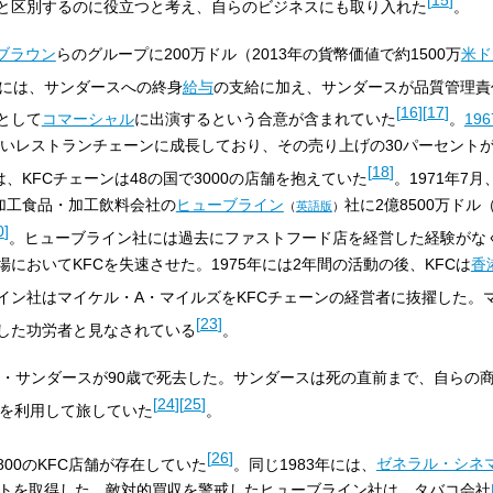
と区別するのに役立つと考え、自らのビジネスにも取り入れた
。
ブラウン
らのグループに200万ドル（2013年の貨幣価値で約1500万
米ド
には、サンダースへの終身
給与
の支給に加え、サンダースが品質管理責
[
16
]
[
17
]
として
コマーシャル
に出演するという合意が含まれていた
。
19
きいレストランチェーンに成長しており、その売り上げの30パーセント
[
18
]
には、KFCチェーンは48の国で3000の店舗を抱えていた
。1971年7
加工食品・加工飲料会社の
ヒューブライン
社に2億8500万ドル
（
英語版
）
0
]
。ヒューブライン社には過去にファストフード店を経営した経験がな
においてKFCを失速させた。1975年には2年間の活動の後、KFCは
香
イン社はマイケル・A・マイルズをKFCチェーンの経営者に抜擢した。
[
23
]
直した功労者と見なされている
。
・サンダースが90歳で死去した。サンダースは死の直前まで、自らの
[
24
]
[
25
]
に車を利用して旅していた
。
[
26
]
800のKFC店舗が存在していた
。同じ1983年には、
ゼネラル・シネ
ントを取得した。敵対的買収を警戒したヒューブライン社は、タバコ会社