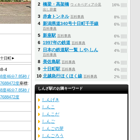
2
橋梁・高架橋
ウィキペディア小見
|
|
|
|
|
16%
出し辞書
3
赤倉トンネル
百科事典
|
|
|
|
|
8%
4
新潟県道340号十日町千手線
|
|
|
|
|
6%
百科事典
5
新座駅
百科事典
|
|
|
|
|
6%
6
1997年の鉄道
百科事典
|
|
|
|
|
4%
7
日本の鉄道駅一覧 しや-しん
|
|
|
|
|
4%
百科事典
十日町
►
8
美佐島駅
百科事典
|
|
|
|
|
4%
9
十日町駅
8-4
百科事典
|
|
|
|
|
4%
10
北越急行ほくほく線
8度46分7.85秒
/
百科事典
|
|
|
|
|
2%
7688472度
座標
:
しんざ駅のお隣キーワード
8度46分7.85秒
/
7688472度
しんげき
しんこ
しんこだ
しんご
しんごの芽
しんごろう