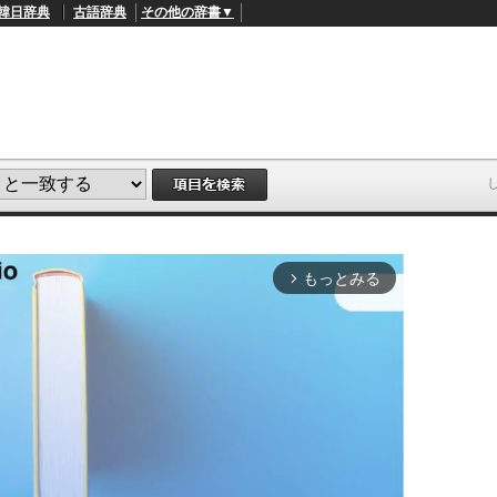
韓日辞典
古語辞典
その他の辞書▼
もっとみる
arrow_forward_ios