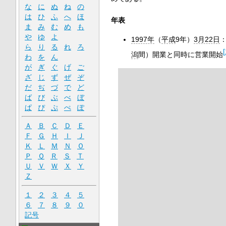
な
に
ぬ
ね
の
は
ひ
ふ
へ
ほ
年表
ま
み
む
め
も
や
ゆ
よ
1997年
（
平成
9年）
3月22日
ら
り
る
れ
ろ
[
潟
間）開業と同時に営業開始
わ
を
ん
が
ぎ
ぐ
げ
ご
ざ
じ
ず
ぜ
ぞ
だ
ぢ
づ
で
ど
ば
び
ぶ
べ
ぼ
ぱ
ぴ
ぷ
ぺ
ぽ
Ａ
Ｂ
Ｃ
Ｄ
Ｅ
Ｆ
Ｇ
Ｈ
Ｉ
Ｊ
Ｋ
Ｌ
Ｍ
Ｎ
Ｏ
Ｐ
Ｑ
Ｒ
Ｓ
Ｔ
Ｕ
Ｖ
Ｗ
Ｘ
Ｙ
Ｚ
１
２
３
４
５
６
７
８
９
０
記号