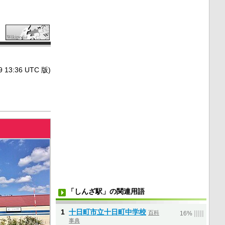
3:36 UTC 版)
「しんざ駅」の関連用語
1
十日町市立十日町中学校
百科
|
|
|
|
|
16%
事典