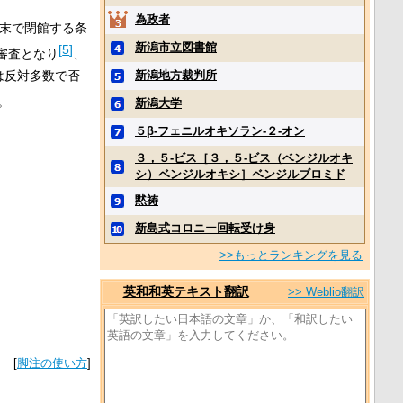
為政者
3月末で閉館する条
新潟市立図書館
[
5
]
審査となり
、
は反対多数で否
新潟地方裁判所
。
新潟大学
５β‐フェニルオキソラン‐２‐オン
３，５‐ビス［３，５‐ビス（ベンジルオキ
シ）ベンジルオキシ］ベンジルブロミド
黙祷
新島式コロニー回転受け身
>>もっとランキングを見る
英和和英テキスト翻訳
>> Weblio翻訳
[
脚注の使い方
]