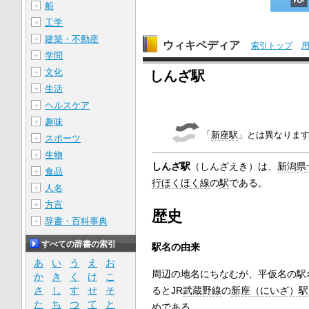
船
＋
工学
＋
建築・不動産
＋
ウィキペディア
索引トップ
学問
＋
文化
＋
しんざ駅
生活
＋
ヘルスケア
＋
趣味
＋
「
新座駅
」とは異なりま
スポーツ
＋
生物
＋
しんざ駅
（しんざえき）は、
新潟県
食品
＋
行
ほくほく線
の
駅
である。
人名
＋
方言
＋
歴史
辞書・百科事典
＋
すべての辞書の索引
駅名の由来
あ
い
う
え
お
周辺の地名にちなむが、平仮名の駅
か
き
く
け
こ
るとJR
武蔵野線
の
新座（にいざ）駅
さ
し
す
せ
そ
た
ち
つ
て
と
めである。