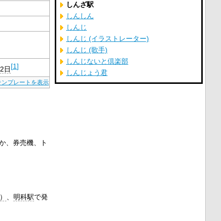
しんざ駅
しんしん
しんじ
しんじ (イラストレーター)
しんじ (歌手)
しんじないと倶楽部
[
1
]
22日
しんじょう君
テンプレートを表示
か、券売機、ト
）
、
明科駅
で発