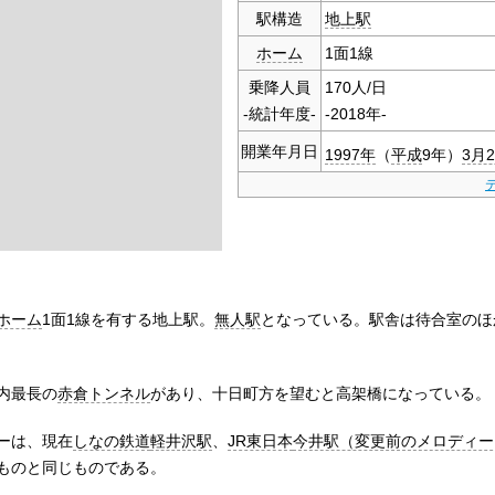
駅構造
地上駅
ホーム
1面1線
乗降人員
170人/日
-統計年度-
-2018年-
開業年月日
1997年
（
平成
9年）
3月
ホーム
1面1線を有する地上駅。
無人駅
となっている。駅舎は待合室のほ
内最長の
赤倉トンネル
があり、十日町方を望むと高架橋になっている。
ーは、現在
しなの鉄道
軽井沢駅
、
JR東日本
今井駅（変更前のメロディー
ものと同じものである。