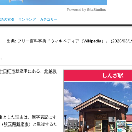
Powered by 
GliaStudios
用語の索引
ランキング
カテゴリー
M
u
出典: フリー百科事典『ウィキペディア（Wikipedia）』 (2026/03/19 1
t
e
す。
十日町市
新座甲にある、
北越急
しんざ駅
名とした理由は、漢字表記にす
（
埼玉県
新座市
）と重複するた