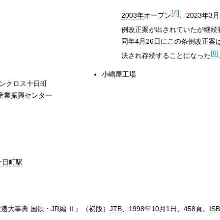
[
4
]
2003年
オープン
、2023年
例改正案が出されていたが継続
同年4月26日にこの条例改正案
[
6
]
決され存続することになった
小嶋屋工場
サンクロス十日町
産業振興センター
十日町駅
遷大事典 国鉄・JR編 Ⅱ』（初版）
JTB
、1998年10月1日、458頁。
ISB