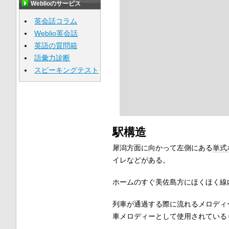
Weblioのサービス
英会話コラム
Weblio英会話
英語の質問箱
語彙力診断
スピーキングテスト
駅構造
犀潟方面に向かって左側にある
単式
イレなどがある。
ホームのすぐ美佐島方にほくほく線
列車が通過する際に流れるメロディ
車メロディーとして使用されている