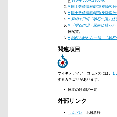
N
978-4-533-02980-6
。
^
国土数値情報(駅別乗降客数デー
^
国土数値情報(駅別乗降客数
^
新潟十日町「明石の湯」経
^
「明石の湯」閉館に待った
日閲覧。
^
閉館方針から一転、「明石
関連項目
ウィキメディア・コモンズには、
し
するカテゴリがあります。
日本の鉄道駅一覧
外部リンク
しんざ駅
- 北越急行