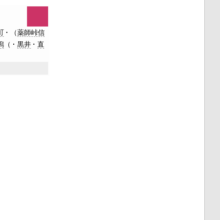
町
（
薬師峠信
潟
（
黒井
直