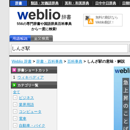
辞書
類語・対義語辞典
英和・和英辞典
日中中日辞典
日韓
無料の翻訳なら
Weblio翻訳！
556の専門辞書や国語辞典百科事典
から一度に検索!
Weblio 辞書
>
辞書・百科事典
>
百科事典
>
しんざ駅
の意味・解説
辞書ショートカット
1
ウィキペディア
カテゴリ一覧
全て
ビジネス
＋
業界用語
＋
コンピュータ
＋
電車
＋
自動車・バイク
＋