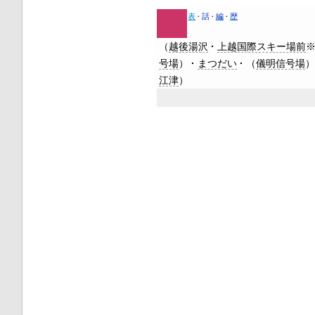
表
話
編
歴
（
越後湯沢
上越国際スキー場前
号場
）
まつだい
（
儀明信号場
江津
）