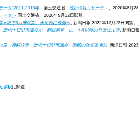
タ)2011-2015年
- 国土交通省、
統計情報リサーチ
- 、2020年8月
データ)
- 国土交通省、2020年9月12日閲覧
営不振で3月末閉館、美術館に改修へ
, 新潟日報
2022年12月22日閲覧。
 新潟十日町市議会が「継続審査」に、4月以降の営業は未定
, 新潟日
の湯」存続決定 新潟十日町市議会、閉館の改正案否決
, 新潟日報
202
んざ駅
に関連