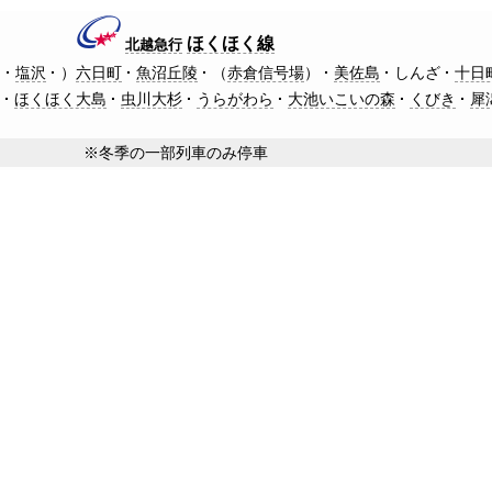
ほくほく線
北越急行
※
塩沢
）
六日町
魚沼丘陵
（
赤倉信号場
）
美佐島
しんざ
十日
）
ほくほく大島
虫川大杉
うらがわら
大池いこいの森
くびき
犀
※冬季の一部列車のみ停車