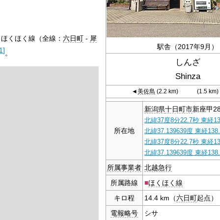
：ほくほく線（全線：
六日町
-
犀
駅舎（2017年9月）
1
]
。
しんざ
Shinza
◄
美佐島
(2.2 km)
(1.5 km)
新潟県
十日町市
新座甲28
北緯37度8分22.7秒
東経13
所在地
北緯37.139639度 東経138.
北緯37度8分22.7秒
東経13
北緯37.139639度 東経138.
所属事業者
北越急行
所属路線
■
ほくほく線
キロ程
14.4 km（
六日町
起点）
電報略号
シサ