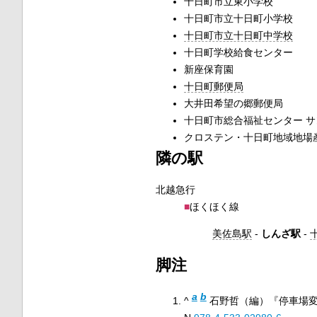
十日町市立東小学校
十日町市立十日町小学校
十日町市立十日町中学校
十日町学校給食センター
新座保育園
十日町郵便局
大井田希望の郷郵便局
十日町市総合福祉センター 
クロステン・十日町地域地場
隣の駅
北越急行
■
ほくほく線
美佐島駅
-
しんざ駅
-
脚注
a
b
^
石野哲（編）『停車場変