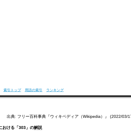
索引トップ
用語の索引
ランキング
出典: フリー百科事典『ウィキペディア（Wikipedia）』 (2022/03/17 0
における「303」の
解説