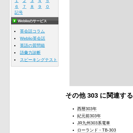
１
２
３
４
５
６
７
８
９
０
記号
Weblioのサービス
英会話コラム
Weblio英会話
英語の質問箱
語彙力診断
スピーキングテスト
その他 303 に関連す
西暦303年
紀元前303年
JR九州303系電車
ローランド・TB-303