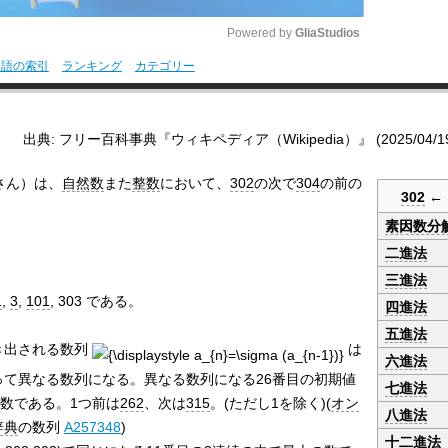
Powered by 
GliaStudios
用語の索引
ランキング
カテゴリー
M
u
出典: フリー百科事典『ウィキペディア（Wikipedia）』 (2025/04/19 0
t
e
さん）は、
自然数
また
整数
において、
302
の次で
304
の前の
302
←
素因数分
二進法
三進法
1
,
3
,
101
, 303 である。
四進法
五進法
き出される数列
は
六進法
って異なる数列になる。異なる数列になる26番目の初期値
七進法
す数である。1つ前は
262
、次は
315
。(ただし1を除く)(
オン
八進法
辞典
の数列
A257348
)
十二進法