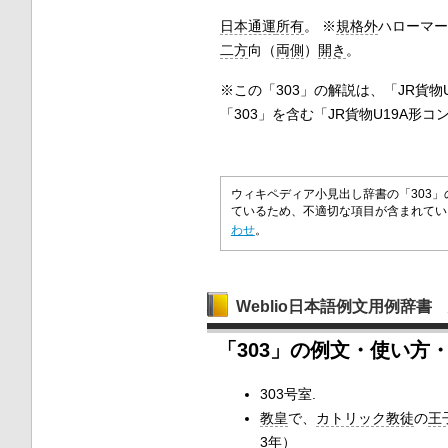
日本通運
所有
。 ※
規格外
ハローマー
二方
向（
両側
）
開き
。
※この「303」の解説は、「JR貨物
「303」を含む「JR貨物U19A形
ウィキペディア小見出し辞書の「303
ているため、不適切な項目が含まれて
わせ
。
Weblio日本語例文用例辞書
「303」の例文・使い方
303号室.
教皇
で、
カトリック教徒
の
王
3年
）