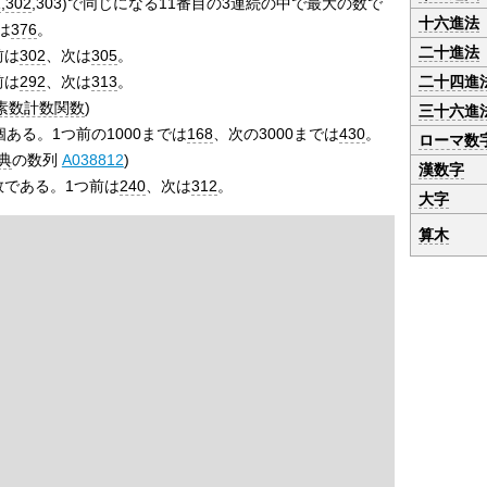
1
,
302
,303)で同じになる11番目の3連続の中で最大の数で
十六進法
は
376
。
二十進法
前は
302
、次は
305
。
二十四進
前は
292
、次は
313
。
素数計数関数
)
三十六進
個ある。1つ前の1000までは
168
、次の3000までは
430
。
ローマ数
典
の数列
A038812
)
漢数字
数である。1つ前は
240
、次は
312
。
大字
算木