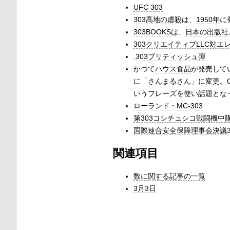
UFC 303
303高地の虐殺
は、
1950年
に
303BOOKS
は、
日本
の
出版社
303クリエイティブLLC対エ
.303ブリティッシュ弾
かつて
ハウス食品
が発売して
に「さんまるさん」に変更。
いうフレーズを使い話題とな
ローランド・MC-303
第303コシチュシコ戦闘機中隊
国際連合安全保障理事会決議3
関連項目
数に関する記事の一覧
3月3日