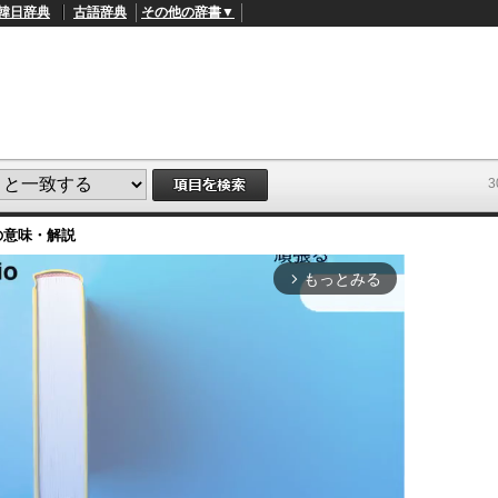
韓日辞典
古語辞典
その他の辞書▼
の意味・解説
もっとみる
arrow_forward_ios