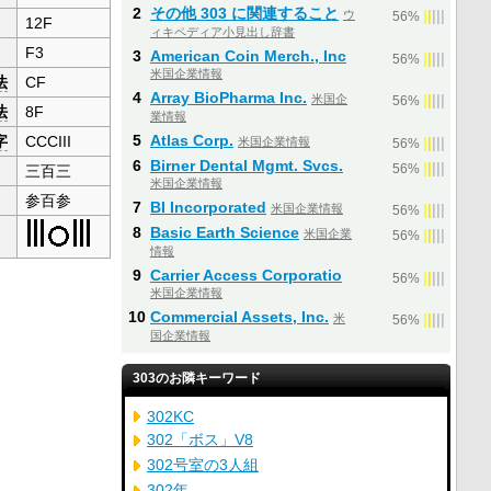
2
その他 303 に関連すること
ウ
|
|
|
|
|
56%
12F
ィキペディア小見出し辞書
F3
3
American Coin Merch., Inc
|
|
|
|
|
56%
米国企業情報
法
CF
4
Array BioPharma Inc.
米国企
|
|
|
|
|
56%
法
8F
業情報
5
Atlas Corp.
字
CCCIII
米国企業情報
|
|
|
|
|
56%
6
Birner Dental Mgmt. Svcs.
|
|
|
|
|
三百三
56%
米国企業情報
参百参
7
BI Incorporated
米国企業情報
|
|
|
|
|
56%
8
Basic Earth Science
米国企業
|
|
|
|
|
56%
情報
9
Carrier Access Corporatio
|
|
|
|
|
56%
米国企業情報
10
Commercial Assets, Inc.
米
|
|
|
|
|
56%
国企業情報
303のお隣キーワード
302KC
302「ボス」V8
302号室の3人組
302年