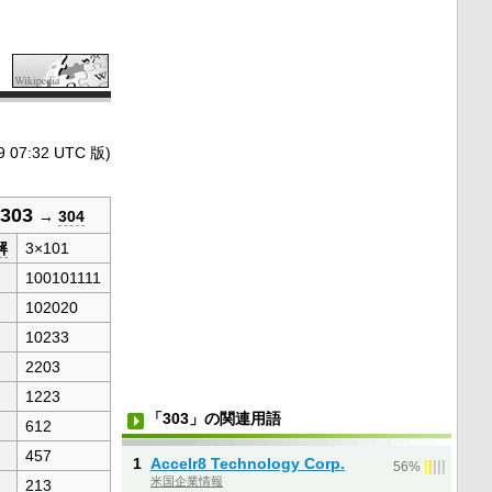
7:32 UTC 版)
303
→
304
解
3×101
100101111
102020
10233
2203
1223
「303」の関連用語
612
457
1
Accelr8 Technology Corp.
|
|
|
|
|
56%
米国企業情報
213