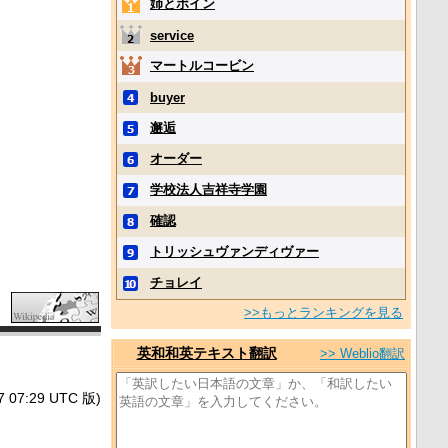
姉とボイン
service
マートルコービン
buyer
邂逅
オーダー
学校法人吉祥寺学園
確認
トリッシュヴァンディヴァー
チョレイ
>>もっとランキングを見る
英和和英テキスト翻訳
>> Weblio翻訳
7:29 UTC 版)