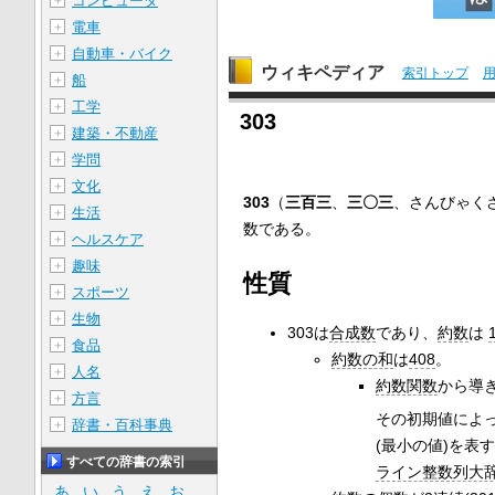
コンピュータ
＋
電車
＋
自動車・バイク
＋
ウィキペディア
索引トップ
船
＋
工学
＋
303
建築・不動産
＋
学問
＋
文化
＋
303
（
三百三
、
三〇三
、さんびゃく
生活
＋
数である。
ヘルスケア
＋
趣味
＋
性質
スポーツ
＋
生物
＋
303は
合成数
であり、
約数
は
食品
＋
約数の和
は
408
。
人名
＋
約数関数
から導
方言
＋
その初期値によ
辞書・百科事典
＋
(最小の値)を表
すべての辞書の索引
ライン整数列大
あ
い
う
え
お