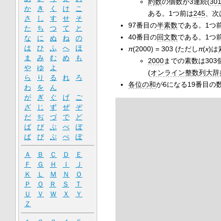
約数
の個数が3連続(
30
か
き
く
け
こ
ある。1つ前は
245
、次
さ
し
す
せ
そ
97番目の
半素数
である。1つ
た
ち
つ
て
と
40番目の
回文数
である。1つ
な
に
ぬ
ね
の
は
ひ
ふ
へ
ほ
π
(2000) = 303 (ただし
π
(
x
)は
ま
み
む
め
も
2000
までの素数は303
や
ゆ
よ
(
オンライン整数列大辞
ら
り
る
れ
ろ
各位の和
が6になる19番目の
わ
を
ん
が
ぎ
ぐ
げ
ご
ざ
じ
ず
ぜ
ぞ
だ
ぢ
づ
で
ど
ば
び
ぶ
べ
ぼ
ぱ
ぴ
ぷ
ぺ
ぽ
Ａ
Ｂ
Ｃ
Ｄ
Ｅ
Ｆ
Ｇ
Ｈ
Ｉ
Ｊ
Ｋ
Ｌ
Ｍ
Ｎ
Ｏ
Ｐ
Ｑ
Ｒ
Ｓ
Ｔ
Ｕ
Ｖ
Ｗ
Ｘ
Ｙ
Ｚ