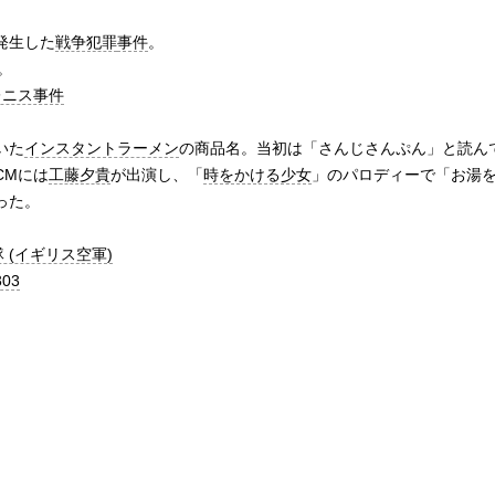
発生した
戦争犯罪
事件
。
。
レニス事件
いた
インスタントラーメン
の商品名。当初は「さんじさんぷん」と読ん
CMには
工藤夕貴
が出演し、「
時をかける少女
」のパロディーで「お湯
った。
 (イギリス空軍)
03