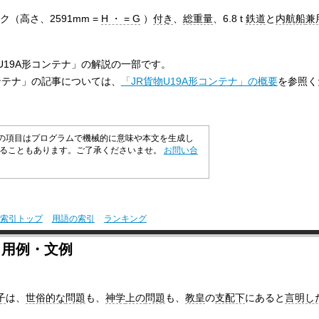
ク（高さ、2591mm =
H ・ = G
）
付き
、
総重量
、6.8 t
鉄道
と
内航船
兼
U19A形コンテナ」の解説の一部です。
コンテナ」の記事については、
「JR貨物U19A形コンテナ」の概要
を参照く
」の項目はプログラムで機械的に意味や本文を生成し
いることもあります。ご了承くださいませ。
お問い合
索引トップ
用語の索引
ランキング
・用例・文例
子
は、
世俗的な
問題
も、
神学
上の
問題
も、
教皇
の
支配下
にあると
言明し