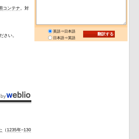
用
コンテナ
。対
英語⇒日本語
ださい。
日本語⇒英語
た
（
1235年
−
130