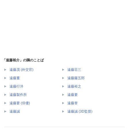
「遠藤裕介」の隣のことば
遠藤茂 (外交官)
遠藤荘三
遠藤董
遠藤藤五郎
遠藤行洋
遠藤裕之
遠藤製作所
遠藤要
遠藤要 (俳優)
遠藤誉
遠藤誠
遠藤誠 (3D監督)