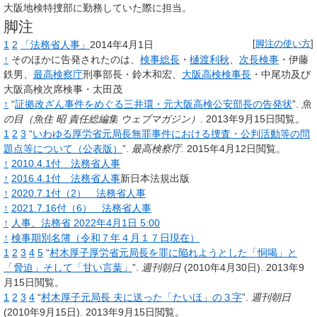
大阪地検特捜部に勤務していた際に担当。
脚注
1
2
「法務省人事」
2014年4月1日
[
脚注の使い方
]
↑
そのほかに告発されたのは、
検事総長
・
樋渡利秋
、
次長検事
・伊藤
鉄男、
最高検察庁
刑事部長・鈴木和宏、
大阪高検
検事長
・中尾功及び
大阪高検次席検事・太田茂
↑
“
証拠改ざん事件をめぐる三井環・元大阪高検公安部長の告発状
”.
魚
の目（魚住 昭 責任総編集 ウェブマガジン）
.
2013年9月15日閲覧。
1
2
3
“
いわゆる厚労省元局長無罪事件における捜査・公判活動等の問
題点等について（公表版）
”.
最高検察庁
.
2015年4月12日閲覧。
↑
2010.4.1付 法務省人事
↑
2016.4.1付 法務省人事
新日本法規出版
↑
2020.7.1付（2） 法務省人事
↑
2021.7.16付（6） 法務省人事
↑
人事、法務省 2022年4月1日 5:00
↑
検事期別名簿（令和７年４月１７日現在）
1
2
3
4
5
“
村木厚子厚労省元局長を罪に陥れようとした「恫喝」と
「脅迫」そして「甘い言葉」
”.
週刊朝日
(2010年4月30日).
2013年9
月15日閲覧。
1
2
3
4
“
村木厚子元局長 夫に送った「たいほ」の３字
”.
週刊朝日
(2010年9月15日).
2013年9月15日閲覧。