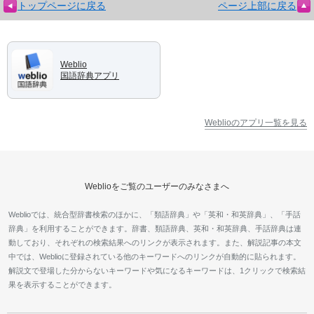
トップページに戻る
ページ上部に戻る
Weblio
国語辞典アプリ
Weblioのアプリ一覧を見る
Weblioをご覧のユーザーのみなさまへ
Weblioでは、統合型辞書検索のほかに、「類語辞典」や「英和・和英辞典」、「手話
辞典」を利用することができます。辞書、類語辞典、英和・和英辞典、手話辞典は連
動しており、それぞれの検索結果へのリンクが表示されます。また、解説記事の本文
中では、Weblioに登録されている他のキーワードへのリンクが自動的に貼られます。
解説文で登場した分からないキーワードや気になるキーワードは、1クリックで検索結
果を表示することができます。