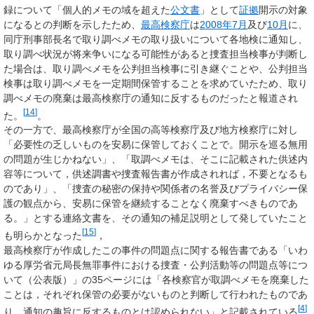
録について「個人的メモの域を超えた
公文書
」として
証拠
開示の対象
になるとの判断を示したため、
最高検察庁
は
2008年
7月
及び
10月
に、
同庁刑事部長名で取り調べメモの取り扱いについて各地検に通知し、
取り調べ状況が将来争いになる可能性があると捜査担当検事が判断し
た場合は、取り調べメモを公判担当検事に引き継ぐことや、公判担当
検事は取り調べメモを一定期間保管することを求めていたため、取り
調べメモの廃棄は最高検察庁の通知に反するものだったと報道され
[
14
]
た。
。
その一方で、最高検察庁が全国の高等検察庁及び地方検察庁に対し
「必要性の乏しいものを安易に保管しておくことで。開示を巡る無用
の問題が生じかねない」、「取調べメモは、そこに記載された供述内
容等について，供述調書や捜査報告書が作成されれば，不要となるも
のであり」、「捜査の秘密の保持や関係者の名誉及びプライバシー保
護の観点から、安易に保管を継続することなく廃棄すべきものであ
る。」とする連絡文書を、その通知の補足説明として発していたこと
[
15
]
も明らかとなった
，
最高検察庁が作成したこの事件の問題点に関する報告書である「
いわ
ゆる厚労省元局長無罪事件における捜査・公判活動等の問題点等につ
いて（公表版）
」の35ページには「各検察官が取調べメモを廃棄した
ことは，それぞれ保管の必要がないものと判断して行われたものであ
[
4
]
り，通知の趣旨に反するものとは認められない」と記載されている