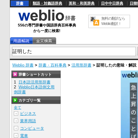
辞書
類語・対義語辞典
英和・和英辞典
日中中日辞典
日韓
無料の翻訳なら
Weblio翻訳！
556の専門辞書や国語辞典百科事典
から一度に検索!
Weblio 辞書
>
辞書・百科事典
>
活用形辞書
>
証明した
の意味・解説
辞書ショートカット
1
日本語活用形辞書
2
Weblio日本語例文用
例辞書
カテゴリ一覧
全て
ビジネス
＋
業界用語
＋
コンピュータ
＋
電車
＋