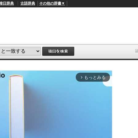
韓日辞典
古語辞典
その他の辞書▼
もっとみる
arrow_forward_ios