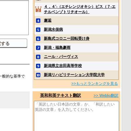
４，４′‐（エチレンジオキシ）ビス（７‐エ
チルベンゾトリチオール）
邂逅
新潟水俣病
新島式コロニー回転受け身
新潟・福島豪雨
ニール・パーヴィス
新潟県立吉田高等学校
新潟リハビリテーション大学院大学
一般的な基準で
>>もっとランキングを見る
英和和英テキスト翻訳
>> Weblio翻訳