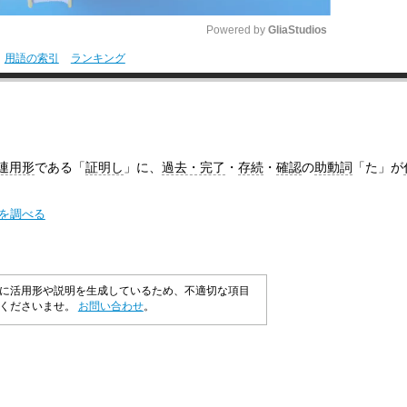
Powered by 
GliaStudios
用語の索引
ランキング
M
u
t
e
連用形
である「
証明し
」に、
過去・完了
・
存続
・
確認
の
助動詞
「た」が
味を調べる
に活用形や説明を生成しているため、不適切な項目
承くださいませ。
お問い合わせ
。