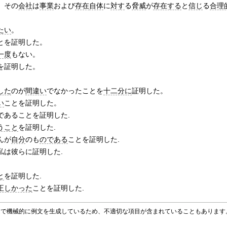
、その
会社
は
事業
および
存在
自体
に
対す
る
脅威
が
存在する
と
信じ
る
合理
たい
。
とを証明した。
一度
もない。
を証明した。
。
した
のが
間違い
でなかったことを
十二分に
証明した。
い
ことを証明した。
であることを証明した.
うこと
を証明した.
んが
自分
のも
のである
ことを証明した.
私は彼らに証明した.
と
を証明した.
正しかった
ことを証明した.
グラムで機械的に例文を生成しているため、不適切な項目が含まれていることもありま