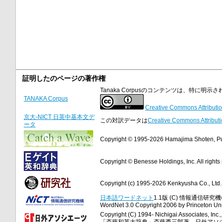
証明したのページの著作権
Tanaka Corpusのコンテンツは、特に
TANAKA Corpus
Creative Commons Attributio
京大-NICT 日英中基本文デ
この対訳データは
Creative Commons Attributi
ータ
Copyright © 1995-2026 Hamajima Shoten, Publ
Copyright © Benesse Holdings, Inc. All rights
Copyright (c) 1995-2026 Kenkyusha Co., Ltd. A
日本語ワードネット
1.1版 (C) 情報通信研究機構
WordNet 3.0 Copyright 2006 by Princeton Unive
Copyright (C) 1994- Nichigai Associates, Inc., 
「斎藤和英大辞典」斎藤秀三郎著、日外アソ