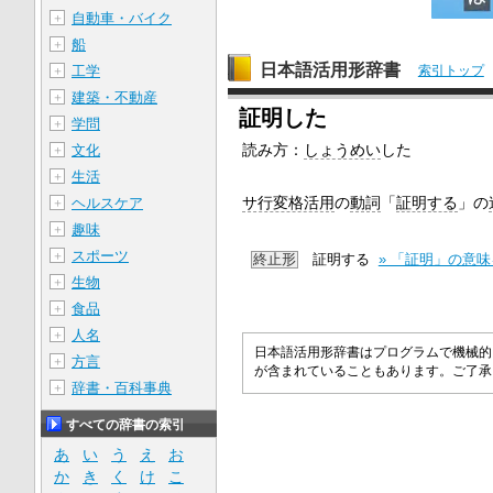
自動車・バイク
＋
船
＋
日本語活用形辞書
工学
索引トップ
＋
建築・不動産
＋
証明した
学問
＋
読み方：
しょうめい
した
文化
＋
生活
＋
サ行変格活用
の
動詞
「
証明する
」の
ヘルスケア
＋
趣味
＋
スポーツ
＋
終止形
証明する
» 「証明」の意
生物
＋
食品
＋
人名
＋
日本語活用形辞書はプログラムで機械的
方言
＋
が含まれていることもあります。ご了
辞書・百科事典
＋
すべての辞書の索引
あ
い
う
え
お
か
き
く
け
こ