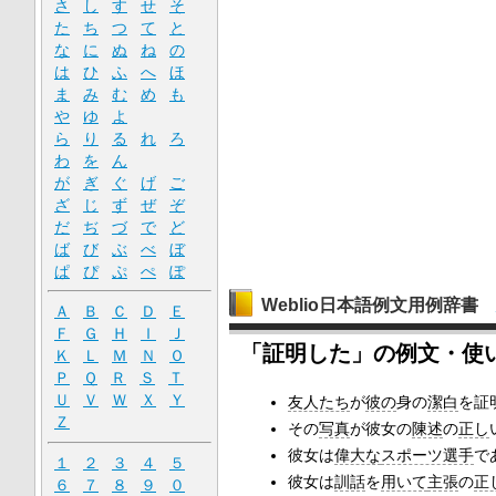
さ
し
す
せ
そ
た
ち
つ
て
と
な
に
ぬ
ね
の
は
ひ
ふ
へ
ほ
ま
み
む
め
も
や
ゆ
よ
ら
り
る
れ
ろ
わ
を
ん
が
ぎ
ぐ
げ
ご
ざ
じ
ず
ぜ
ぞ
だ
ぢ
づ
で
ど
ば
び
ぶ
べ
ぼ
ぱ
ぴ
ぷ
ぺ
ぽ
Weblio日本語例文用例辞書
Ａ
Ｂ
Ｃ
Ｄ
Ｅ
Ｆ
Ｇ
Ｈ
Ｉ
Ｊ
「証明した」の例文・使
Ｋ
Ｌ
Ｍ
Ｎ
Ｏ
Ｐ
Ｑ
Ｒ
Ｓ
Ｔ
Ｕ
Ｖ
Ｗ
Ｘ
Ｙ
友人たち
が
彼の
身の
潔白
を証
Ｚ
その
写真
が彼女の
陳述
の
正し
彼女は
偉大な
スポーツ選手
で
１
２
３
４
５
彼女は
訓話
を
用いて
主張
の
正
６
７
８
９
０