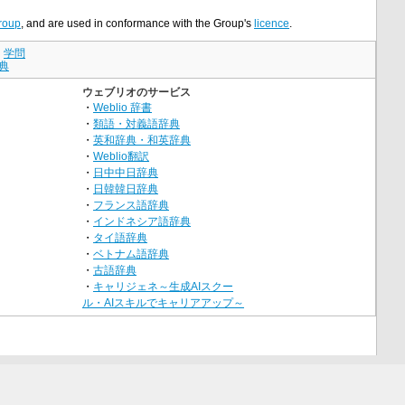
roup
, and are used in conformance with the Group's
licence
.
｜
学問
典
ウェブリオのサービス
・
Weblio 辞書
・
類語・対義語辞典
・
英和辞典・和英辞典
・
Weblio翻訳
・
日中中日辞典
・
日韓韓日辞典
・
フランス語辞典
・
インドネシア語辞典
・
タイ語辞典
・
ベトナム語辞典
・
古語辞典
・
キャリジェネ～生成AIスクー
ル・AIスキルでキャリアアップ～