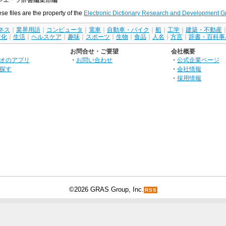
ese files are the property of the
Electronic Dictionary Research and Development G
ネス
｜
業界用語
｜
コンピュータ
｜
電車
｜
自動車・バイク
｜
船
｜
工学
｜
建築・不動産
文化
｜
生活
｜
ヘルスケア
｜
趣味
｜
スポーツ
｜
生物
｜
食品
｜
人名
｜
方言
｜
辞書・百科事
お問合せ・ご要望
会社概要
オのアプリ
・
お問い合わせ
・
公式企業ページ
探す
・
会社情報
・
採用情報
©2026 GRAS Group, Inc.
RSS