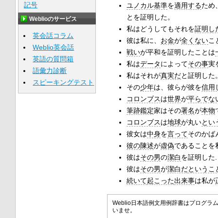
記号
ユノカル基準
を
適用する
ため
とを証明した。
Weblioのサービス
私はどうしてもそれを
証明し
英会話コラム
彼は私に、
お金
が
全くない
こ
Weblio英会話
戦い
が平和を証明したことは
英語の質問箱
私は
データ
によって
その事
実
語彙力診断
私はそれが
真実だ
と証明した
スピーキングテスト
その
少年
は、彼らが彼を
信用
コロンブス
は
世界
が
平らでな
筆跡鑑定
家はその
署名
が
本物
コロンブス
は
地球
が丸い
とい
彼女は
中身
を
言って
そのかば
彼の
陳述
が
虚偽
であることを
彼は
その男
の
潔白
を証明した.
彼は
その男
が
潔白だ
というこ
続いて
起こった
出来事
は私が
Weblio日本語例文用例辞書はプロ
いませ。