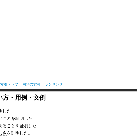
索引トップ
用語の索引
ランキング
い方・用例・文例
明した
いことを証明した
あることを証明した
しさ
を証明した。