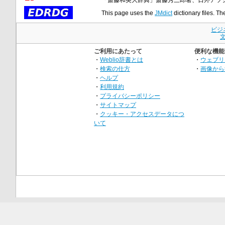
This page uses the
JMdict
dictionary files. Th
ビジ
ご利用にあたって
便利な機能
・
Weblio辞書とは
・
ウェブリ
・
検索の仕方
・
画像から
・
ヘルプ
・
利用規約
・
プライバシーポリシー
・
サイトマップ
・
クッキー・アクセスデータにつ
いて