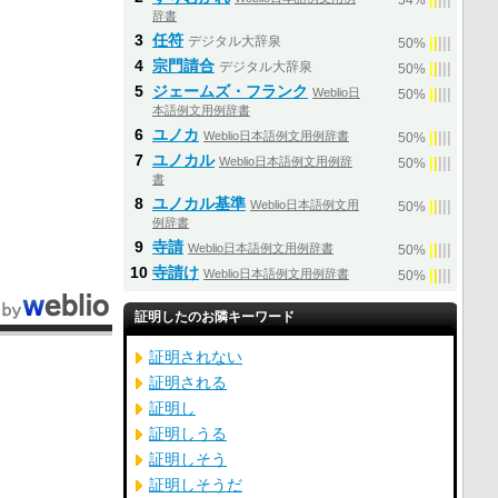
54%
辞書
3
任符
デジタル大辞泉
|
|
|
|
|
50%
4
宗門請合
デジタル大辞泉
|
|
|
|
|
50%
5
ジェームズ・フランク
Weblio日
|
|
|
|
|
50%
本語例文用例辞書
6
ユノカ
Weblio日本語例文用例辞書
|
|
|
|
|
50%
7
ユノカル
Weblio日本語例文用例辞
|
|
|
|
|
50%
書
8
ユノカル基準
Weblio日本語例文用
|
|
|
|
|
50%
例辞書
9
寺請
Weblio日本語例文用例辞書
|
|
|
|
|
50%
10
寺請け
Weblio日本語例文用例辞書
|
|
|
|
|
50%
証明したのお隣キーワード
証明されない
証明される
証明し
証明しうる
証明しそう
証明しそうだ