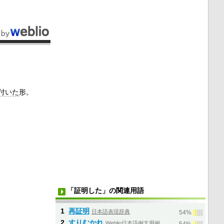
付いた
形。
「証明した」の関連用語
1
再証明
日本語表現辞典
|
|
|
|
|
54%
2
すりむかれ
Weblio日本語例文用例
|
|
|
|
|