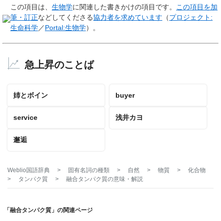
この項目は、
生物学
に関連した
書きかけの項目
です。
この項目を加
筆・訂正
などしてくださる
協力者を求めています
（
プロジェクト:
生命科学
／
Portal:生物学
）。
急上昇のことば
姉とボイン
buyer
service
浅井カヨ
邂逅
Weblio国語辞典
>
固有名詞の種類
>
自然
>
物質
>
化合物
>
タンパク質
>
融合タンパク質
の意味・解説
「融合タンパク質」の関連ページ