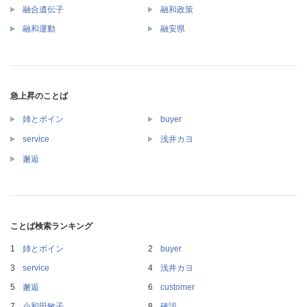
融合遺伝子
融和政策
融和運動
融安県
急上昇のことば
姉とボイン
buyer
service
浅井カヨ
邂逅
ことば検索ランキング
姉とボイン
buyer
service
浅井カヨ
邂逅
customer
小和田敏子
確認