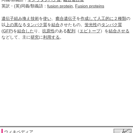
英訳・(英)同義/類義語：
fusion protein
,
Fusion proteins
遺伝子組み換え技術
を
使い
、
癒合
遺伝子
を
作成して
人工的に
２種類
の
以
上の
異な
る
タンパク質
を
結合
させたもの。
蛍光性
の
タンパク質
(
GFP
)を
結合した
り、
抗原性
のある
配列
（
エピトープ
）を
結合させる
などして、主に
研究
に
利用する
。
ウィキペディア