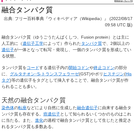
融合タンパク質
出典: フリー百科事典『ウィキペディア（Wikipedia）』 (2022/08/17
09:58 UTC 版)
融合タンパク質
（ゆうごうたんぱくしつ、Fusion protein）とは主に
人工的に（
遺伝子工学
によって）作られた
タンパク質
で、2個以上の
遺伝子
が一体となって転写・発現し、一個のタンパク質を形成してい
る状態。
タンパク質を
コード
する遺伝子内の
開始コドン
や
終止コドン
の部分
に、
グルタチオン･S-トランスフェラーゼ
(GST)やポリ
ヒスチジン
(
His
タグ
)等の遺伝子をタグとして挿入することで、融合タンパク質が作
られることも多い。
天然の融合タンパク質
染色体
の
転座
などにより自然に生成した
融合遺伝子
に由来する融合タ
ンパク質も存在する。
癌遺伝子
として知られるいくつかのものはこれ
に当たる。また、
進化
の過程で融合タンパク質として生じたと推定さ
れるタンパク質も多数ある。