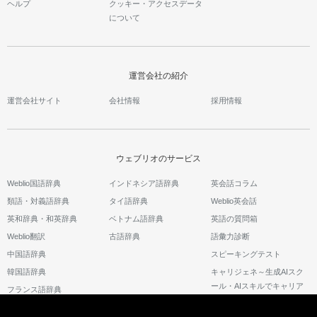
ヘルプ
クッキー・アクセスデータ
について
運営会社の紹介
運営会社サイト
会社情報
採用情報
ウェブリオのサービス
Weblio国語辞典
インドネシア語辞典
英会話コラム
類語・対義語辞典
タイ語辞典
Weblio英会話
英和辞典・和英辞典
ベトナム語辞典
英語の質問箱
Weblio翻訳
古語辞典
語彙力診断
中国語辞典
スピーキングテスト
韓国語辞典
キャリジェネ～生成AIスク
ール・AIスキルでキャリア
フランス語辞典
アップ～