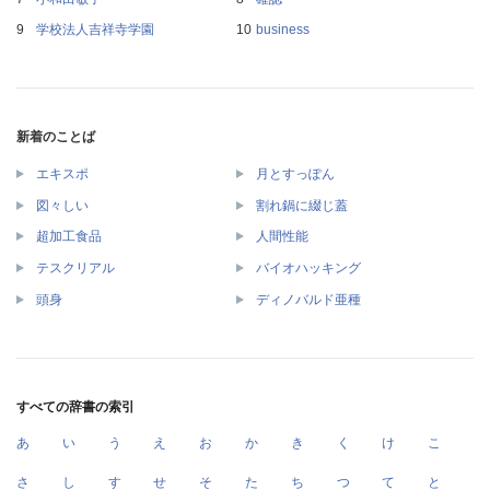
学校法人吉祥寺学園
business
新着のことば
エキスポ
月とすっぽん
図々しい
割れ鍋に綴じ蓋
超加工食品
人間性能
テスクリアル
バイオハッキング
頭身
ディノバルド亜種
すべての辞書の索引
あ
い
う
え
お
か
き
く
け
こ
さ
し
す
せ
そ
た
ち
つ
て
と