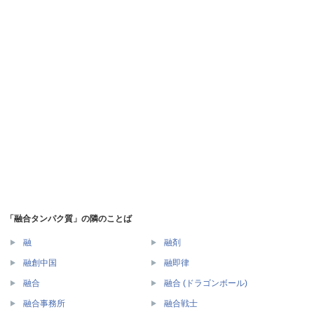
「融合タンパク質」の隣のことば
融
融剤
融創中国
融即律
融合
融合 (ドラゴンボール)
融合事務所
融合戦士