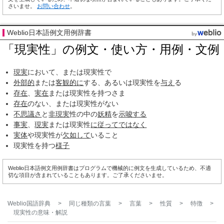
さいませ。
お問い合わせ
。
Weblio日本語例文用例辞書
「現実性」の例文・使い方・用例・文例
現実
において、または現実性で
外部的
または
客観的に
する、あるいは現実性を
与え
る
存在
、
実在
または現実性を持つさま
存在
のない、または現実性がない
不思議さ
と
非現実
性の中の
妖精
を
示唆する
事実
、
現実
または現実性
に従って
ではなく
実体
や現実性が
欠如して
いること
現実性を持つ
様子
Weblio日本語例文用例辞書はプログラムで機械的に例文を生成しているため、不適
切な項目が含まれていることもあります。ご了承くださいませ。
Weblio国語辞典
>
同じ種類の言葉
>
言葉
>
性質
>
特徴
>
現実性
の意味・解説