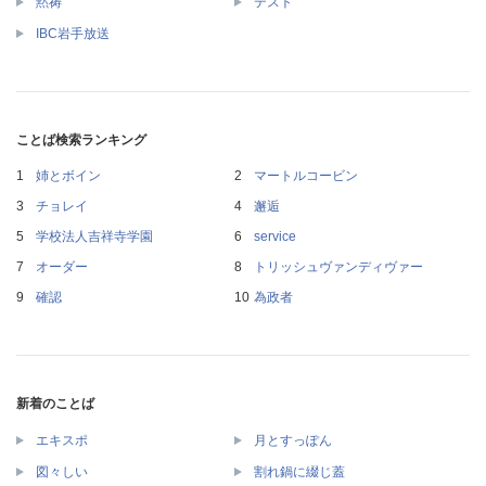
黙祷
テスト
IBC岩手放送
ことば検索ランキング
姉とボイン
マートルコービン
チョレイ
邂逅
学校法人吉祥寺学園
service
オーダー
トリッシュヴァンディヴァー
確認
為政者
新着のことば
エキスポ
月とすっぽん
図々しい
割れ鍋に綴じ蓋