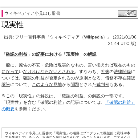
ウィキペディア小見出し辞書
現実性
出典: フリー百科事典『ウィキペディア（Wikipedia）』 (2021/01/06
21:44 UTC 版)
「
確認の利益
」の
記事
における「現実性」の
解説
一般に
、
原告
の
不安・危険
は
現実的な
もの、
言い換えれば
現在のもの
になって
い
なければ
ならない
とされる
。すなわち、
将来
の
法律関係
に
ついては、
確認の利益
が
否定される
のが
原則
となる。
債務不存在確認
訴訟
について、
このような
見地
から
問題
とされた
裁判例
もある。
※この「現実性」の解説は、「確認の利益」の解説の一部です。
「現実性」を含む「確認の利益」の記事については、
「確認の利益」
の概要
を参照ください。
ウィキペディア小見出し辞書の「現実性」の項目はプログラムで機械的に意味や本
文を生成しているため、不適切な項目が含まれていることもあります。ご了承くだ