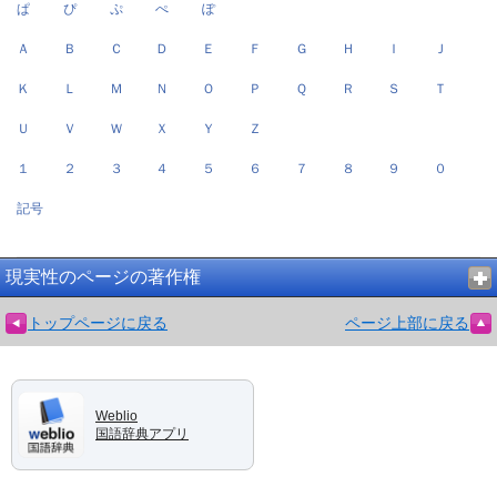
ぱ
ぴ
ぷ
ぺ
ぽ
Ａ
Ｂ
Ｃ
Ｄ
Ｅ
Ｆ
Ｇ
Ｈ
Ｉ
Ｊ
Ｋ
Ｌ
Ｍ
Ｎ
Ｏ
Ｐ
Ｑ
Ｒ
Ｓ
Ｔ
Ｕ
Ｖ
Ｗ
Ｘ
Ｙ
Ｚ
１
２
３
４
５
６
７
８
９
０
記号
現実性のページの著作権
トップページに戻る
ページ上部に戻る
Weblio
国語辞典アプリ