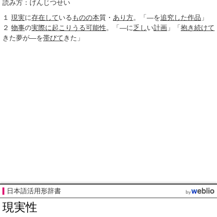
読み方：げんじつせい
１
現実
に
存在して
いる
ものの本
質・
あり方
。「―を
追究した
作品
」
２
物事
の
実際に
起こりうる
可能性
。「―に
乏し
い
計画
」「
抱き
続けて
きた夢が―を
帯びて
きた」
日本語活用形辞書
現実性