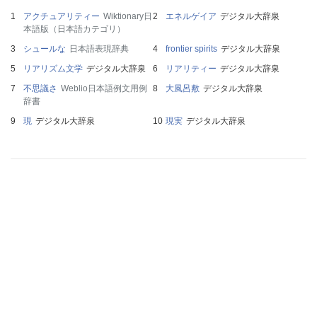
アクチュアリティー
Wiktionary日
エネルゲイア
デジタル大辞泉
本語版（日本語カテゴリ）
シュールな
日本語表現辞典
frontier spirits
デジタル大辞泉
リアリズム文学
デジタル大辞泉
リアリティー
デジタル大辞泉
不思議さ
Weblio日本語例文用例
大風呂敷
デジタル大辞泉
辞書
現
デジタル大辞泉
現実
デジタル大辞泉