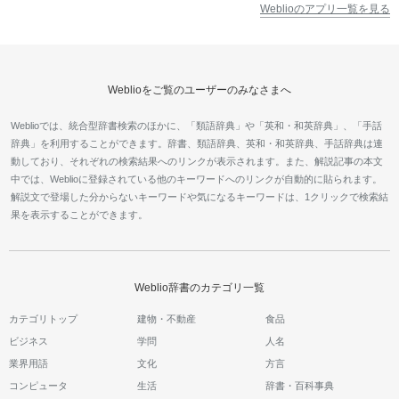
Weblioのアプリ一覧を見る
Weblioをご覧のユーザーのみなさまへ
Weblioでは、統合型辞書検索のほかに、「類語辞典」や「英和・和英辞典」、「手話
辞典」を利用することができます。辞書、類語辞典、英和・和英辞典、手話辞典は連
動しており、それぞれの検索結果へのリンクが表示されます。また、解説記事の本文
中では、Weblioに登録されている他のキーワードへのリンクが自動的に貼られます。
解説文で登場した分からないキーワードや気になるキーワードは、1クリックで検索結
果を表示することができます。
Weblio辞書のカテゴリ一覧
カテゴリトップ
建物・不動産
食品
ビジネス
学問
人名
業界用語
文化
方言
コンピュータ
生活
辞書・百科事典