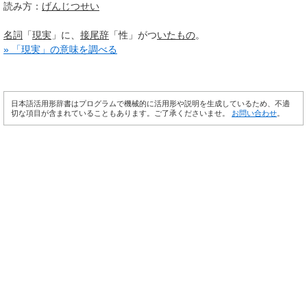
読み方：
げんじつせい
名詞
「
現実
」に、
接尾辞
「性」がつ
いたもの
。
» 「現実」の意味を調べる
日本語活用形辞書はプログラムで機械的に活用形や説明を生成しているため、不適
切な項目が含まれていることもあります。ご了承くださいませ。
お問い合わせ
。