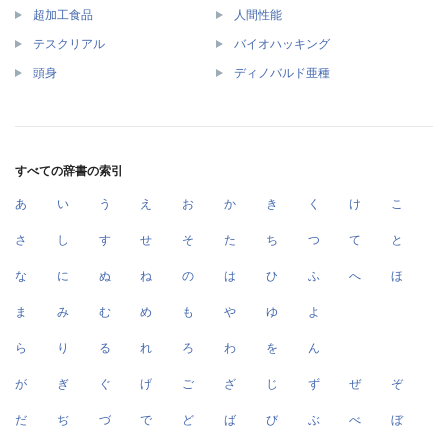
超加工食品
人間性能
テスクリアル
バイオハッキング
頭身
ディノバルド亜種
すべての辞書の索引
あ
い
う
え
お
か
き
く
け
こ
さ
し
す
せ
そ
た
ち
つ
て
と
な
に
ぬ
ね
の
は
ひ
ふ
へ
ほ
ま
み
む
め
も
や
ゆ
よ
ら
り
る
れ
ろ
わ
を
ん
が
ぎ
ぐ
げ
ご
ざ
じ
ず
ぜ
ぞ
だ
ぢ
づ
で
ど
ば
び
ぶ
べ
ぼ