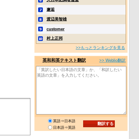
邂逅
渡辺美智雄
customer
村上正邦
>>もっとランキングを見る
英和和英テキスト翻訳
>> Weblio翻訳
英語⇒日本語
日本語⇒英語