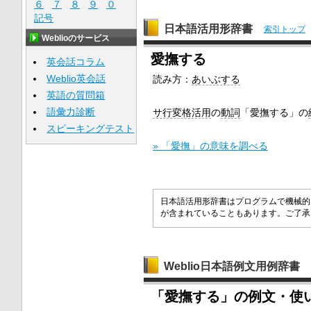
６
７
８
９
０
記号
日本語活用形辞書
索引トップ
Weblioのサービス
愛撫する
英会話コラム
Weblio英会話
読み方：
あいぶする
英語の質問箱
語彙力診断
サ行変格活用
の
動詞
「愛撫する」の
スピーキングテスト
» 「愛撫」の意味を調べる
日本語活用形辞書はプログラムで機械的
が含まれていることもあります。ご了
Weblio日本語例文用例辞書
「愛撫する」の例文・使