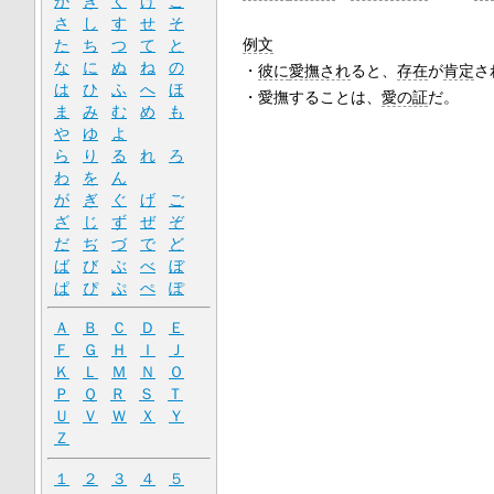
か
き
く
け
こ
さ
し
す
せ
そ
例文
た
ち
つ
て
と
な
に
ぬ
ね
の
・
彼に
愛撫され
ると、
存在
が
肯定
さ
は
ひ
ふ
へ
ほ
・愛撫することは、
愛の証
だ。
ま
み
む
め
も
や
ゆ
よ
ら
り
る
れ
ろ
わ
を
ん
が
ぎ
ぐ
げ
ご
ざ
じ
ず
ぜ
ぞ
だ
ぢ
づ
で
ど
ば
び
ぶ
べ
ぼ
ぱ
ぴ
ぷ
ぺ
ぽ
Ａ
Ｂ
Ｃ
Ｄ
Ｅ
Ｆ
Ｇ
Ｈ
Ｉ
Ｊ
Ｋ
Ｌ
Ｍ
Ｎ
Ｏ
Ｐ
Ｑ
Ｒ
Ｓ
Ｔ
Ｕ
Ｖ
Ｗ
Ｘ
Ｙ
Ｚ
１
２
３
４
５