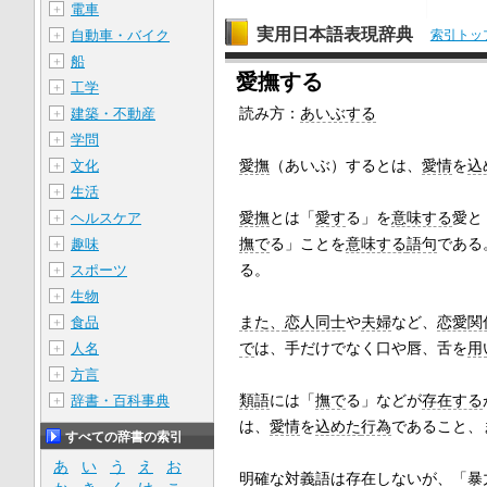
電車
＋
実用日本語表現辞典
索引トッ
自動車・バイク
＋
船
＋
愛撫する
工学
＋
読み方：
あいぶする
建築・不動産
＋
学問
＋
愛撫
（あいぶ）するとは、
愛情
を
込
文化
＋
生活
＋
愛撫
とは「
愛す
る」を
意味する
愛と
ヘルスケア
＋
撫で
る」ことを
意味する
語句
である
趣味
＋
る。
スポーツ
＋
生物
＋
また、
恋人同士
や
夫婦
など、
恋愛関
食品
＋
で
は、手だけでなく口や唇、舌を
用
人名
＋
方言
＋
類語
には「
撫で
る」などが
存在する
辞書・百科事典
＋
は、
愛情
を
込めた
行為
であること、
すべての辞書の索引
あ
い
う
え
お
明確な
対義語
は
存在しない
が、「
暴