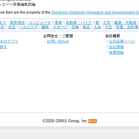
シエーツ辞書編集部編
ese files are the property of the
Electronic Dictionary Research and Development G
ネス
｜
業界用語
｜
コンピュータ
｜
電車
｜
自動車・バイク
｜
船
｜
工学
｜
建築・不動産
文化
｜
生活
｜
ヘルスケア
｜
趣味
｜
スポーツ
｜
生物
｜
食品
｜
人名
｜
方言
｜
辞書・百科事
お問合せ・ご要望
会社概要
オのアプリ
・
お問い合わせ
・
公式企業ページ
探す
・
会社情報
・
採用情報
©2026 GRAS Group, Inc.
RSS