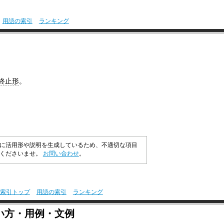
用語の索引
ランキング
終止形
。
に活用形や説明を生成しているため、不適切な項目
承くださいませ。
お問い合わせ
。
索引トップ
用語の索引
ランキング
い方・用例・文例