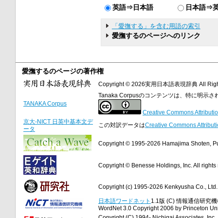
英語⇒日本語
日本語⇒
「愛撫する」を含む用語の索引
愛撫するのページへのリンク
愛撫するのページの著作権
Copyright © 2026実用日本語表現辞典 All Right
Tanaka Corpusのコンテンツは、特に
TANAKA Corpus
Creative Commons Attributio
京大-NICT 日英中基本文デ
この対訳データは
Creative Commons Attributi
ータ
Copyright © 1995-2026 Hamajima Shoten, Publ
Copyright © Benesse Holdings, Inc. All rights
Copyright (c) 1995-2026 Kenkyusha Co., Ltd. A
日本語ワードネット
1.1版 (C) 情報通信研究機構
WordNet 3.0 Copyright 2006 by Princeton Unive
Copyright (C) 1994- Nichigai Associates, Inc., 