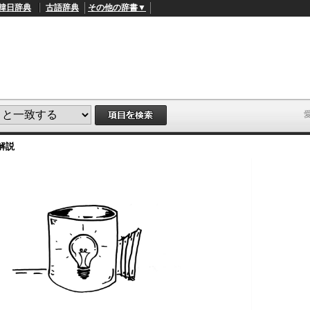
韓日辞典
古語辞典
その他の辞書▼
解説