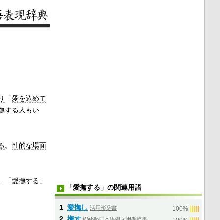
り
「
愛を込めて
撫する人もい
る
。
性的な
場面
。「愛撫する」
「愛撫する」の関連用語
1
愛撫し
活用形辞書
|
|
|
|
|
100%
2
撫す
Weblio日本語例文用例辞書
|
|
|
|
|