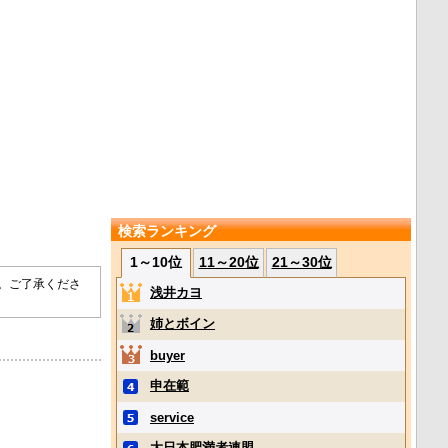
検索ランキング
1～10位
11～20位
21～30位
す。ご了承くださ
浅井カヨ
姉とボイン
buyer
申在範
service
大日本肥満者連盟