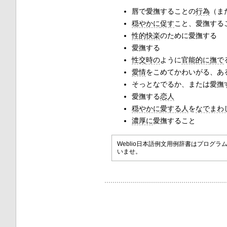
唇で愛撫することの
行為
（ま
穏やかに
促す
こと、愛撫する
性的快楽
のために愛撫する
愛撫する
性交
時の
ように
官能的に
撫で
愛情
をこめてかわいがる、あ
そっとなでるか、または愛撫
愛撫する
恋人
穏やかに
愛する人
を
なでまわ
濃厚に
愛撫すること
Weblio日本語例文用例辞書はプロ
いませ。