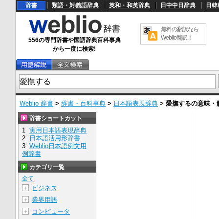
辞書
類語・対義語辞典
英和・和英辞典
日中中日辞典
日韓
無料の翻訳なら
Weblio翻訳！
556の専門辞書や国語辞典百科事典
から一度に検索!
Weblio 辞書
>
辞書・百科事典
>
日本語表現辞典
>
愛撫する
の意味・
辞書ショートカット
1
実用日本語表現辞典
2
日本語活用形辞書
3
Weblio日本語例文用
例辞書
カテゴリ一覧
全て
ビジネス
＋
業界用語
＋
コンピュータ
＋