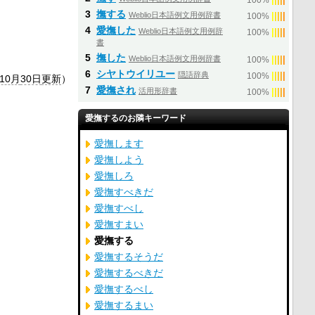
100%
3
撫する
Weblio日本語例文用例辞書
|
|
|
|
|
100%
4
愛撫した
Weblio日本語例文用例辞
|
|
|
|
|
100%
書
5
撫した
Weblio日本語例文用例辞書
|
|
|
|
|
100%
6
シヤトウイリユー
隠語辞典
|
|
|
|
|
100%
年10月
30日
更新
）
7
愛撫され
活用形辞書
|
|
|
|
|
100%
愛撫するのお隣キーワード
愛撫します
愛撫しよう
愛撫しろ
愛撫すべきだ
愛撫すべし
愛撫すまい
愛撫する
愛撫するそうだ
愛撫するべきだ
愛撫するべし
愛撫するまい