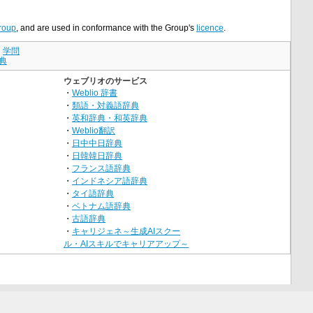
roup
, and are used in conformance with the Group's
licence
.
｜
学問
典
ウェブリオのサービス
・
Weblio 辞書
・
類語・対義語辞典
・
英和辞典・和英辞典
・
Weblio翻訳
・
日中中日辞典
・
日韓韓日辞典
・
フランス語辞典
・
インドネシア語辞典
・
タイ語辞典
・
ベトナム語辞典
・
古語辞典
・
キャリジェネ～生成AIスクー
ル・AIスキルでキャリアアップ～