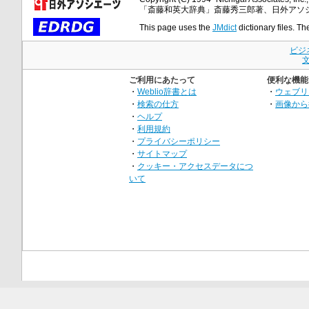
「斎藤和英大辞典」斎藤秀三郎著、日外アソ
This page uses the
JMdict
dictionary files. Th
ビジ
ご利用にあたって
便利な機能
・
Weblio辞書とは
・
ウェブリ
・
検索の仕方
・
画像から
・
ヘルプ
・
利用規約
・
プライバシーポリシー
・
サイトマップ
・
クッキー・アクセスデータにつ
いて