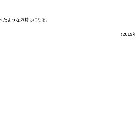
れ
たような
気持ち
になる。
（
2019