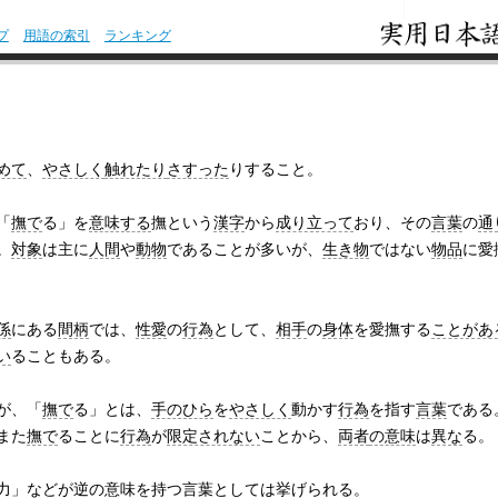
プ
用語の索引
ランキング
めて
、
やさしく
触れたり
さすった
りすること。
「
撫で
る」を
意味する
撫という
漢字
から
成り立って
おり、その
言葉
の
通
。
対象
は主に
人間
や
動物
であることが多いが、
生き物
ではない
物品
に愛
係
にある
間柄
では、
性愛
の
行為
として、
相手
の
身体
を愛撫する
ことがあ
い
ることもある。
が、「
撫で
る」とは、
手のひら
を
やさしく
動かす
行為
を指す
言葉
である
また
撫で
ることに
行為
が
限定されない
ことから、
両者
の意味
は
異な
る。
力
」などが逆
の意味
を持つ
言葉
としては
挙げられる
。