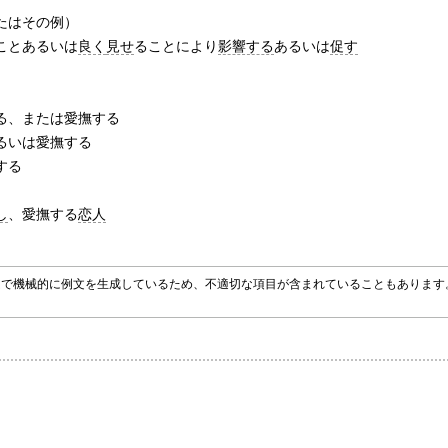
たはその例）
ことあるいは
良く
見せ
ることにより
影響する
あるいは
促す
る、または愛撫する
るいは愛撫する
する
し
、愛撫する
恋人
グラムで機械的に例文を生成しているため、不適切な項目が含まれていることもありま