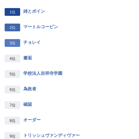
姉とボイン
1位
マートルコービン
2位
チョレイ
3位
邂逅
4位
学校法人吉祥寺学園
5位
為政者
6位
確認
7位
オーダー
8位
トリッシュヴァンディヴァー
9位