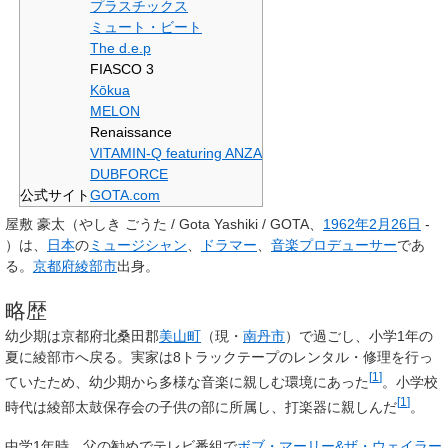
プラスチックス
ミュート・ビート
The d.e.p
FIASCO 3
Kōkua
MELON
Renaissance
VITAMIN-Q featuring ANZA
DUBFORCE
公式サイト
GOTA.com
屋敷 豪太
（やしき ごうた / Gota Yashiki / GOTA、
1962年
2月26日
-
）は、
日本
の
ミュージシャン
、
ドラマー
、
音楽プロデューサー
であ
る。
京都府
綾部市
出身。
略歴
幼少期は京都府北桑田郡
美山町
（現・
南丹市
）で過ごし、小学1年の
夏に綾部市へ戻る。実家は8トラックテープのレンタル・修理を行っ
[
1
]
ていたため、幼少期から多様な音楽に親しむ環境にあった
。小学校
[
1
]
時代は綾部太鼓保存会の子供の部に所属し、打楽器に親しんだ
。
中学1年時、父の勧めでテレビ番組で
ボブ・マーリー&ザ・ウェイラー