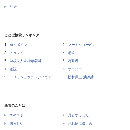
黙祷
ことば検索ランキング
姉とボイン
マートルコービン
チョレイ
邂逅
学校法人吉祥寺学園
為政者
確認
オーダー
トリッシュヴァンディヴァー
松村謙三 (実業家)
新着のことば
エキスポ
月とすっぽん
図々しい
割れ鍋に綴じ蓋