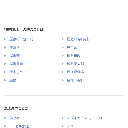
「屋敷豪太」の隣のことば
屋敷町 (碧南市)
屋敷町 (高浜市)
屋敷神
屋敷紘子
屋敷華
屋敷裕政
屋敷貴道
屋敷陽太郎
屋木しのぶ
屋板運動場
屋根
屋根 (映画)
急上昇のことば
為政者
スレイヤーズ_(アニメ)
IBC岩手放送
テスト