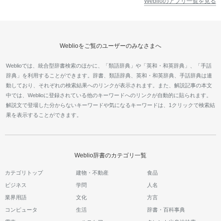
Weblioのアプリ一覧を見る
Weblioをご覧のユーザーのみなさまへ
Weblioでは、統合型辞書検索のほかに、「類語辞典」や「英和・和英辞典」、「手話
辞典」を利用することができます。辞書、類語辞典、英和・和英辞典、手話辞典は連
動しており、それぞれの検索結果へのリンクが表示されます。また、解説記事の本文
中では、Weblioに登録されている他のキーワードへのリンクが自動的に貼られます。
解説文で登場した分からないキーワードや気になるキーワードは、1クリックで検索結
果を表示することができます。
Weblio辞書のカテゴリ一覧
カテゴリトップ
建物・不動産
食品
ビジネス
学問
人名
業界用語
文化
方言
コンピュータ
生活
辞書・百科事典