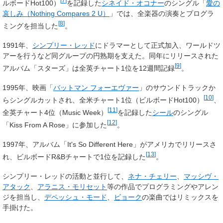
[
7
]
ルボードHot100）
を記録した
シネイド・オコナー
のシングル「
愛の
哀しみ（Nothing Compares 2 U）
」では、全楽器の演奏とプログラ
[
8
]
ミングを担当した
。
1991年、
シンプリー・レッド
にドラマーとして正式加入、ワールドツ
アーを行うなど同グループの円熟期を支えた。同年にリリースされた
[
9
]
アルバム「スターズ」は全英チャート1位を12週間記録
。
1995年、映画「
バットマン フォーエヴァー
」のサウンドトラックか
[
10
]
らシングルカットされ、全米チャート1位（ビルボードHot100）
、
[
11
]
全英チャート4位（Music Week）
を記録した
シール
のシングル
[
12
]
「Kiss From A Rose」に参加した
。
1997年、アルバム「It's So Different Here」がアメリカでリリースさ
[
13
]
れ、ビルボードR&Bチャートで1位を記録した
。
シンプリー・レッドの活動と並行して、
ネナ・チェリー
、
マッシヴ・
アタック
、
アラニス・モリセット
等の作品でプログラミングやアレン
ジを担当し、
デペッシュ・モード
、
ビョーク
の楽曲ではリミックスを
手掛けた。