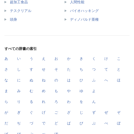
超加工食品
人間性能
テスクリアル
バイオハッキング
頭身
ディノバルド亜種
すべての辞書の索引
あ
い
う
え
お
か
き
く
け
こ
さ
し
す
せ
そ
た
ち
つ
て
と
な
に
ぬ
ね
の
は
ひ
ふ
へ
ほ
ま
み
む
め
も
や
ゆ
よ
ら
り
る
れ
ろ
わ
を
ん
が
ぎ
ぐ
げ
ご
ざ
じ
ず
ぜ
ぞ
だ
ぢ
づ
で
ど
ば
び
ぶ
べ
ぼ
ぱ
ぴ
ぷ
ぺ
ぽ