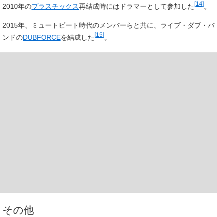
[
14
]
2010年の
プラスチックス
再結成時にはドラマーとして参加した
。
2015年、ミュートビート時代のメンバーらと共に、ライブ・ダブ・バ
[
15
]
ンドの
DUBFORCE
を結成した
。
その他