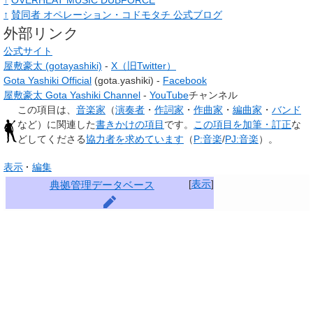
↑
OVERHEAT MUSIC DUBFORCE
↑
賛同者 オペレーション・コドモタチ 公式ブログ
外部リンク
公式サイト
屋敷豪太 (gotayashiki)
-
X（旧Twitter）
Gota Yashiki Official
(gota.yashiki) -
Facebook
屋敷豪太 Gota Yashiki Channel
-
YouTube
チャンネル
この項目は、
音楽家
（
演奏者
・
作詞家
・
作曲家
・
編曲家
・
バンド
など）に関連した
書きかけの項目
です。
この項目を加筆・訂正
な
どしてくださる
協力者を求めています
（
P:音楽
/
PJ:音楽
）。
表示
編集
[
表示
]
典拠管理データベース