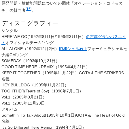
原発問題・放射能問題についての団体「オペレーション・コドモタ
[
16
]
チ」の賛同者
。
ディスコグラフィー
シングル
HERE WE GO(1992年8月1日/1996年3月1日）
名古屋グランパスエイ
ト
オフィシャルチームソング
ALL ALONE（1992年12月2日）
昭和シェル石油
フォーミュラシェルセ
ナ編CMソング
SOMEDAY（1993年10月21日）
GOOD TIME HERE～REMIX（1995年4月21日）
KEEP IT TOGETHER（1995年11月22日）GOTA & THE STRIKERS
名義
HEY BULLDOG（1995年11月22日）
TOGHTHER(Tears of Joy)（1996年7月1日）
Vol.1（2005年9月21日）
Vol.2（2005年11月23日）
アルバム
Somethin' To Talk About(1993年10月1日)GOTA & The Heart of Gold
名義
It's So Different Here Remix（1994年4月1日）