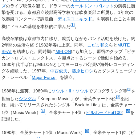
ズ
のライブ映像を観て、ドラマーの
カールトン・バレット
の演奏に衝
撃を受ける。京都府立綾部高等学校では吹奏楽部に所属し、1年次の
吹奏楽コンクールで課題曲「
ディスコ・キッド
」を演奏したことを契
[
1
]
機にドラムの基礎を本格的に学んだ
。
高校卒業後は京都市内に移り、就労しながらバンド活動を続けた。約
2年間の生活を経て1982年春に上京。同年、
こだま和文
らと
MUTE
BEAT
を結成した。同時期に
MELON
にも加入し、原宿のクラブ「ピテ
カントロプス・エレクトス」を拠点とするシーンで活動を始める。
1980年代半ばにはMELONとしてヨーロッパ公演や海外レコーディン
グを経験した。1987年、
中西俊夫
、
藤原ヒロシ
らとダンスミュージッ
ク・レーベル「
Major Force
」を設立。
[
2
]
1988年に渡英。1989年に
ソウル・II・ソウル
でプログラミング等
を
[
3
]
担当した
シングル
「Keep on Movin'」が、全英チャート5位
を記
録、続いてリリースされたシングル「Back to Life」は、全英チャート
[
4
]
[
5
]
1位（Music Week）
、全米チャート4位（
ビルボードHot100
）
を
記録した。
[
6
]
1990年、全英チャート1位（Music Week）
、全米チャート1位（ビ