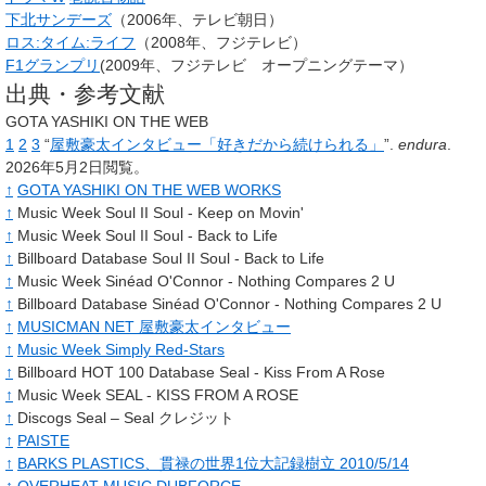
下北サンデーズ
（2006年、テレビ朝日）
ロス:タイム:ライフ
（2008年、フジテレビ）
F1グランプリ
(2009年、フジテレビ オープニングテーマ）
出典・参考文献
GOTA YASHIKI ON THE WEB
1
2
3
“
屋敷豪太インタビュー「好きだから続けられる」
”.
endura
.
2026年5月2日閲覧。
↑
GOTA YASHIKI ON THE WEB WORKS
↑
Music Week Soul II Soul - Keep on Movin'
↑
Music Week Soul II Soul - Back to Life
↑
Billboard Database Soul II Soul - Back to Life
↑
Music Week Sinéad O'Connor - Nothing Compares 2 U
↑
Billboard Database Sinéad O'Connor - Nothing Compares 2 U
↑
MUSICMAN NET 屋敷豪太インタビュー
↑
Music Week Simply Red-Stars
↑
Billboard HOT 100 Database Seal - Kiss From A Rose
↑
Music Week SEAL - KISS FROM A ROSE
↑
Discogs Seal – Seal クレジット
↑
PAISTE
↑
BARKS PLASTICS、貫禄の世界1位大記録樹立 2010/5/14