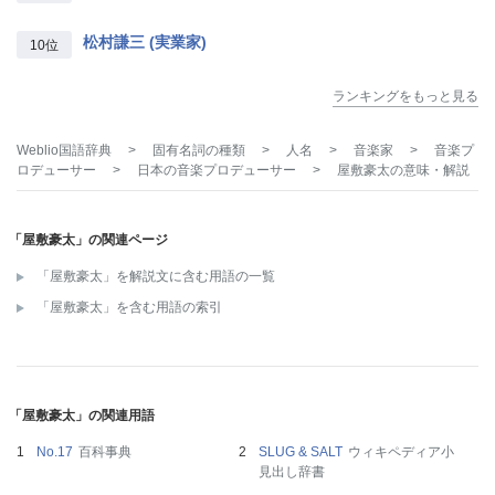
松村謙三 (実業家)
10位
ランキングをもっと見る
Weblio国語辞典
>
固有名詞の種類
>
人名
>
音楽家
>
音楽プ
ロデューサー
>
日本の音楽プロデューサー
>
屋敷豪太
の意味・解説
「屋敷豪太」の関連ページ
「屋敷豪太」を解説文に含む用語の一覧
「屋敷豪太」を含む用語の索引
「屋敷豪太」の関連用語
No.17
百科事典
SLUG & SALT
ウィキペディア小
見出し辞書