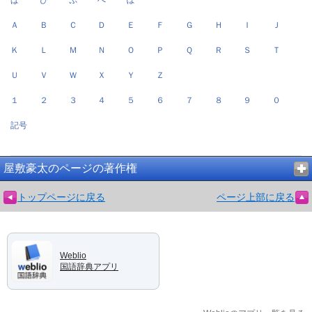
Ａ
Ｂ
Ｃ
Ｄ
Ｅ
Ｆ
Ｇ
Ｈ
Ｉ
Ｊ
Ｋ
Ｌ
Ｍ
Ｎ
Ｏ
Ｐ
Ｑ
Ｒ
Ｓ
Ｔ
Ｕ
Ｖ
Ｗ
Ｘ
Ｙ
Ｚ
１
２
３
４
５
６
７
８
９
０
記号
屋敷豪太のページの著作権
トップページに戻る
ページ上部に戻る
Weblio
国語辞典アプリ