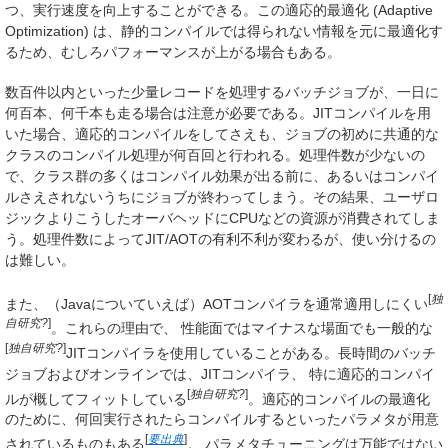
つ、実行速度を向上することができる。この適応的最適化 (Adaptive
Optimization) は、静的コンパイルでは得られない情報を元に最適化す
るため、むしろパフォーマンスが上がる場合もある。
数百件以内といった少量レコードを処理するバッチジョブが、一日に
何百本、何千本も走る場合は注意が必要である。JITコンパイルを用
いた場合、適応的コンパイルをしてさえも、ジョブの初めに共通的な
クラスのコンパイル処理が何百回と行われる。処理件数が少ないの
で、クラス群の多くはコンパイル効果が出る前に、あるいはコンパイ
ルさえされないうちにジョブが終わってしまう。その結果、ユーザロ
ジックよりこうしたオーバヘッドにCPUなどの資源が消費されてしま
う。処理件数によってJIT/AOTの有利不利が変わるが、使い分けるの
は難しい。
[
独
また、
（Javaについていえば）AOTコンパイラを通常適用しにくい
自研究?
]
。これらの理由で、
性能面ではマイナスな場面でも一般的な
[
独自研究?
]
JITコンパイラを使用していることがある。長時間のバッチ
ジョブおよびオンラインでは、JITコンパイラ、
特に適応的コンパイ
[
独自研究?
]
ルが概してフィットしている
。適応的コンパイルの最適化
のために、何回実行されたらコンパイルするといったパラメタが用意
[
要出典
]
されているものもある
。
パラメタチューニングは万能ではない