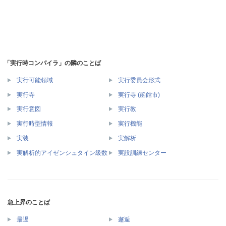
「実行時コンパイラ」の隣のことば
実行可能領域
実行委員会形式
実行寺
実行寺 (函館市)
実行意図
実行教
実行時型情報
実行機能
実装
実解析
実解析的アイゼンシュタイン級数
実設訓練センター
急上昇のことば
最遅
邂逅