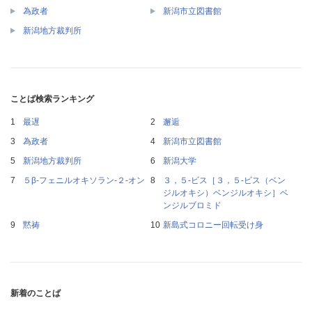
為政者
新潟市立図書館
新潟地方裁判所
ことば検索ランキング
最遅
邂逅
為政者
新潟市立図書館
新潟地方裁判所
新潟大学
５β‐フェニルオキソラン‐２‐オン
３，５‐ビス［３，５‐ビス（ベン
ジルオキシ）ベンジルオキシ］ベ
ンジルブロミド
黙祷
新島式コロニー回転受け身
新着のことば