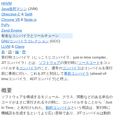
HHVM
Java仮想マシン
(JVM)
Objective-C
&
Swift
Chrome V8
&
Node.js
PyPy
Zend Engine
有名なコンパイラとツールチェーン
GNUコンパイラコレクション
(GCC)
LLVM
&
Clang
表
話
編
歴
実行時コンパイラ
（じっこうじコンパイラ、
just-in-time compiler
、
JITコンパイラ
）とは、
ソフトウェア
の実行時に
ソースコード
をコン
パイルする
コンパイラ
のこと。通常の
コンパイラ
はコンパイルを実行
前に事前に行い、これをJITと対比して
事前コンパイラ
(ahead-of-
timeコンパイラ、AOTコンパイラ)と呼ぶ。
概要
ソフトウェアを構成するモジュール、クラス、関数などのある単位の
コードがまさに実行されるその時に、コンパイルすることから「Just
In Time」と名付けられた。
動的コンパイル
という用語は、実行時に
機械語を生成するというより広い意味であり、JITコンパイルは動的