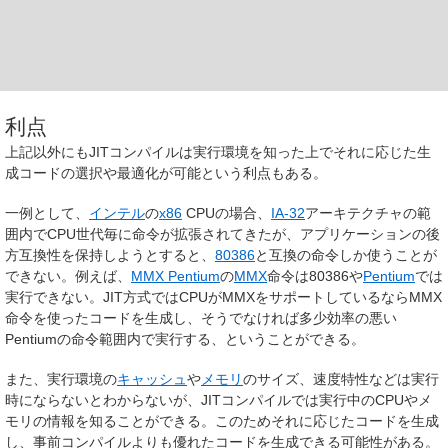
利点
上記以外にもJITコンパイルは実行環境を知った上でそれに応じた生
成コードの選択や最適化が可能という利点もある。
一例として、
インテル
の
x86
CPUの場合、
IA-32
アーキテクチャの範
囲内でCPU世代毎に命令が拡張されてきたが、アプリケーションの後
方互換性を保持しようとすると、
80386
と互換の命令しか使うことが
できない。例えば、
MMX Pentium
の
MMX
命令は80386や
Pentium
では
実行できない。JIT方式ではCPUがMMXをサポートしているならMMX
命令を使ったコードを生成し、そうでなければ多少効率の悪い
Pentiumの命令範囲内で実行する、ということができる。
また、実行環境の
キャッシュ
や
メモリ
のサイズ、速度特性などは実行
時にならないとわからないが、JITコンパイルでは実行中のCPUやメ
モリの情報を知ることができる。このためそれに応じたコードを生成
し、事前コンパイルよりも優れたコードを生成できる可能性がある。