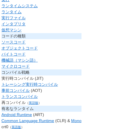
ランタイムシステム
ランタイム
実行ファイル
インタプリタ
仮想マシン
コードの種類
ソースコード
オブジェクトコード
バイトコード
機械語（マシン語）
マイクロコード
コンパイル戦略
実行時コンパイル
(JIT)
トレーシング実行時コンパイル
事前コンパイル
(AOT)
トランスコンパイル
再コンパイル
（
英語版
）
有名なランタイム
Android Runtime
(ART)
Common Language Runtime
(CLR) &
Mono
crt0
（
英語版
）