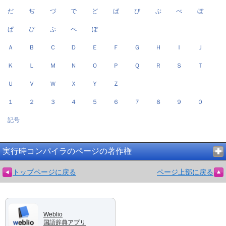
だ
ぢ
づ
で
ど
ば
び
ぶ
べ
ぼ
ぱ
ぴ
ぷ
ぺ
ぽ
Ａ
Ｂ
Ｃ
Ｄ
Ｅ
Ｆ
Ｇ
Ｈ
Ｉ
Ｊ
Ｋ
Ｌ
Ｍ
Ｎ
Ｏ
Ｐ
Ｑ
Ｒ
Ｓ
Ｔ
Ｕ
Ｖ
Ｗ
Ｘ
Ｙ
Ｚ
１
２
３
４
５
６
７
８
９
０
記号
実行時コンパイラのページの著作権
トップページに戻る
ページ上部に戻る
Weblio
国語辞典アプリ