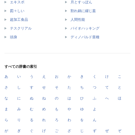
エキスポ
月とすっぽん
図々しい
割れ鍋に綴じ蓋
超加工食品
人間性能
テスクリアル
バイオハッキング
頭身
ディノバルド亜種
すべての辞書の索引
あ
い
う
え
お
か
き
く
け
こ
さ
し
す
せ
そ
た
ち
つ
て
と
な
に
ぬ
ね
の
は
ひ
ふ
へ
ほ
ま
み
む
め
も
や
ゆ
よ
ら
り
る
れ
ろ
わ
を
ん
が
ぎ
ぐ
げ
ご
ざ
じ
ず
ぜ
ぞ