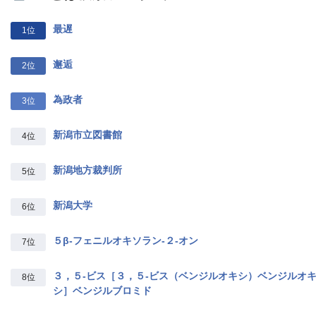
最遅
1位
邂逅
2位
為政者
3位
新潟市立図書館
4位
新潟地方裁判所
5位
新潟大学
6位
５β‐フェニルオキソラン‐２‐オン
7位
３，５‐ビス［３，５‐ビス（ベンジルオキシ）ベンジルオ
8位
シ］ベンジルブロミド