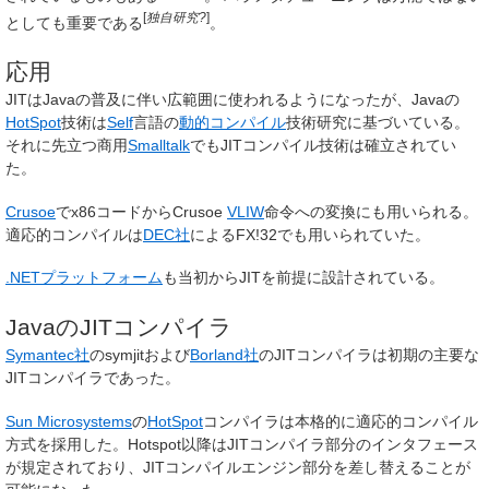
[
独自研究?
]
としても重要である
。
応用
JITはJavaの普及に伴い広範囲に使われるようになったが、Javaの
HotSpot
技術は
Self
言語の
動的コンパイル
技術研究に基づいている。
それに先立つ商用
Smalltalk
でもJITコンパイル技術は確立されてい
た。
Crusoe
でx86コードからCrusoe
VLIW
命令への変換にも用いられる。
適応的コンパイルは
DEC社
によるFX!32でも用いられていた。
.NETプラットフォーム
も当初からJITを前提に設計されている。
JavaのJITコンパイラ
Symantec社
のsymjitおよび
Borland社
のJITコンパイラは初期の主要な
JITコンパイラであった。
Sun Microsystems
の
HotSpot
コンパイラは本格的に適応的コンパイル
方式を採用した。Hotspot以降はJITコンパイラ部分のインタフェース
が規定されており、JITコンパイルエンジン部分を差し替えることが