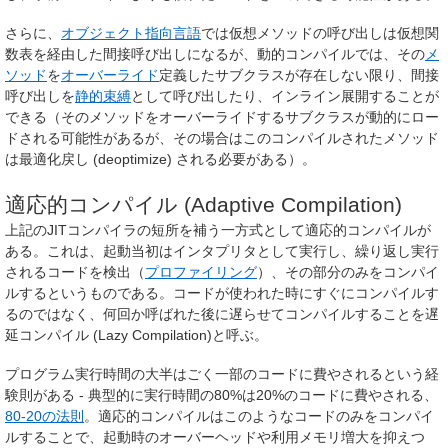
さらに、
オブジェクト指向言語
では仮想メソッドの呼び出しは仮想関
数表を経由した間接呼び出しになるが、動的コンパイルでは、その
メ
ソッド
を
オーバーライド
定義したサブクラスが存在しない限り、間接
呼び出しを
静的束縛
として呼び出したり、インライン展開することが
できる（そのメソッドをオーバーライドするサブクラスが動的にロー
ドされる可能性があるが、その場合はこのコンパイルされたメソッド
は最適化戻し (deoptimize) される必要がある）。
適応的コンパイル (Adaptive Compilation)
上記のJITコンパイラの短所を補う一方式として適応的コンパイルが
ある。これは、起動当初はインタプリタとして実行し、繰り返し実行
されるコードを検出（
プロファイリング
）、その部分のみをコンパイ
ルするというものである。コードが使われた時にすぐにコンパイルす
るのではなく、何回か呼ばれた後に遅らせてコンパイルすることを遅
延コンパイル (Lazy Compilation)と呼ぶ。
プログラム実行時間の大半はごく一部のコードに費やされるという経
験則がある - 典型的に実行時間の80%は20%のコードに費やされる、
80-20の法則
。適応的コンパイルはこのようなコードのみをコンパイ
ルすることで、起動時のオーバーヘッドや利用メモリ増大を抑えつ