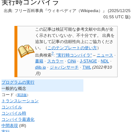
実行時コンパイラ
出典: フリー百科事典『ウィキペディア（Wikipedia）』 (2025/12/25
01:55 UTC 版)
この記事は検証可能な参考文献や出典が全
く示されていないか、不十分です。
出典を
追加して記事の信頼性向上にご協力くださ
い。
（
このテンプレートの使い方
）
?
出典検索
:
"実行時コンパイラ"
–
ニュース
·
書籍
·
スカラー
·
CiNii
·
J-STAGE
·
NDL
·
dlib.jp
·
ジャパンサーチ
·
TWL
(
2022年10
月
)
プログラムの実行
一般的な概念
コード
（
英語版
）
トランスレーション
コンパイル
コンパイル時
コンパイラ最適化
中間表現
(IR)
実行