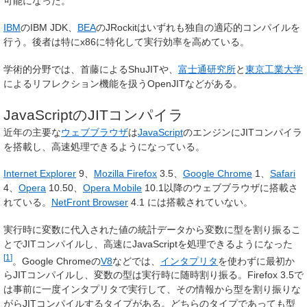
可能になった。
IBM
のIBM JDK、
BEA
のJRockitはいずれも独自の適応的コンパイルを
行う。後者は特にx86に特化して実行効率を高めている。
学術的分野では、首藤によるShuJITや、
富士通研究所
と
東京工業大学
によるリフレクション機能を扱うOpenJITなどがある。
JavaScriptのJITコンパイラ
近年の主要な
ウェブブラウザ
は
JavaScript
のエンジンにJITコンパイラ
を搭載し、高速処理できるようになっている。
Internet Explorer
9、
Mozilla Firefox
3.5、
Google Chrome
1、
Safari
4、
Opera
10.50、
Opera Mobile
10.1以降のウェブブラウザに搭載さ
れている。
NetFront Browser
4.1 には搭載されていない。
実行時に変数に代入された値の統計データから変数に型を割り振るこ
とでJITコンパイルし、高速にJavaScriptを処理できるようになった
[
1
]
。Google Chromeの
V8
などでは、
インタプリタ
を使わずに最初か
らJITコンパイルし、変数の型は実行時に随時割り振る。Firefox 3.5で
は事前に一度インタプリタで実行して、その情報から型を割り振りな
がらJITコンパイルするタイプがある。どちらのタイプであっても型