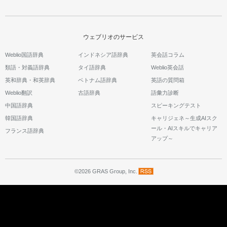
ウェブリオのサービス
Weblio国語辞典
インドネシア語辞典
英会話コラム
類語・対義語辞典
タイ語辞典
Weblio英会話
英和辞典・和英辞典
ベトナム語辞典
英語の質問箱
Weblio翻訳
古語辞典
語彙力診断
中国語辞典
スピーキングテスト
韓国語辞典
キャリジェネ～生成AIスク
ール・AIスキルでキャリア
フランス語辞典
アップ～
©2026 GRAS Group, Inc.